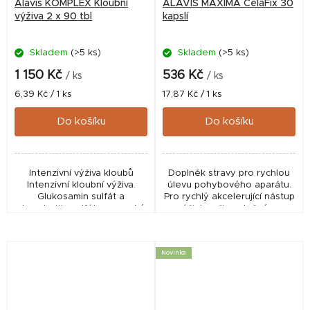
Alavis KOMPLEX Kloubní
ALAVIS MAXIMA CelaFix 30
výživa 2 x 90 tbl
kapslí
Skladem
(>5 ks)
Skladem
(>5 ks)
1 150 Kč
536 Kč
/ ks
/ ks
Měrná
Měrná
6,39 Kč / 1 ks
17,87 Kč / 1 ks
cena:
cena:
Do košíku
Do košíku
Intenzivní výživa kloubů
Doplněk stravy pro rychlou
Intenzivní kloubní výživa.
úlevu pohybového aparátu.
Glukosamin sulfát a
Pro rychlý akcelerující nástup
chondroitin sulfát ve vysoké
účinku při společném
koncentraci. Pro správnou
podávání s
funkci kloubní chrupavky a
chondroprotektivy (jako je
zlepšení pohyblivost...
chondroitinsulfát,...
Novinka