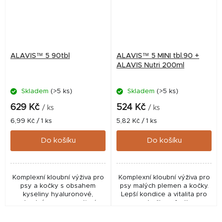
ALAVIS™ 5 90tbl
ALAVIS™ 5 MINI tbl.90 +
ALAVIS Nutri 200ml
Skladem
(>5 ks)
Skladem
(>5 ks)
629 Kč
524 Kč
/ ks
/ ks
Měrná
Měrná
6,99 Kč / 1 ks
5,82 Kč / 1 ks
cena:
cena:
Do košíku
Do košíku
Komplexní kloubní výživa pro
Komplexní kloubní výživa pro
psy a kočky s obsahem
psy malých plemen a kočky.
kyseliny hyaluronové,
Lepší kondice a vitalita pro
vhodný pro preventivní
psy, kočky a fretky.
podávání i při kloubních
Veterinární přípravky.
obtížích. Veterinární
Dvojbalení pro lepší chuť. ✅