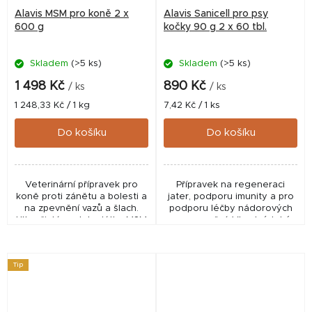
Alavis MSM pro koně 2 x
Alavis Sanicell pro psy
600 g
kočky 90 g 2 x 60 tbl.
Skladem
(>5 ks)
Skladem
(>5 ks)
1 498 Kč
890 Kč
/ ks
/ ks
Měrná
Měrná
1 248,33 Kč / 1 kg
7,42 Kč / 1 ks
cena:
cena:
Do košíku
Do košíku
Veterinární přípravek pro
Přípravek na regeneraci
koně proti zánětu a bolesti a
jater, podporu imunity a pro
na zpevnění vazů a šlach.
podporu léčby nádorových
Ultra čistá podoba látky MSM
onemocnění. Vhodný také
v kombinaci se značkovými
jako doplněk při léčbě
kolageny COLLYSS™ a
močových kamenů. ✅
CARTIDYS™....
Veterinární přípravek
Tip
schválený...