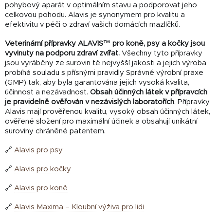
pohybový aparát v optimálním stavu a podporovat jeho
celkovou pohodu.
Alavis je synonymem pro kvalitu a
efektivitu v péči o zdraví vašich domácích mazlíčků.
Veterinární přípravky
ALAVIS™
pro koně, psy a kočky jsou
vyvinuty na podporu zdraví zvířat.
Všechny tyto přípravky
jsou vyráběny ze surovin té nejvyšší jakosti a jejich
výroba
probíhá souladu s přísnými pravidly Správné výrobní praxe
(GMP) tak,
aby byla garantována jejich vysoká kvalita,
účinnost a nezávadnost.
Obsah účinných látek v přípravcích
je pravidelně
ověřován v nezávislých laboratořích
.
Přípravky
Alavis mají prověřenou kvalitu, vysoký obsah účinných látek,
ověřené složení pro maximální účinek a obsahují unikátní
suroviny chráněné patentem.
🔗
Alavis pro psy
🔗
Alavis pro kočky
🔗
Alavis pro koně
🔗
Alavis Maxima – Kloubní výživa pro lidi