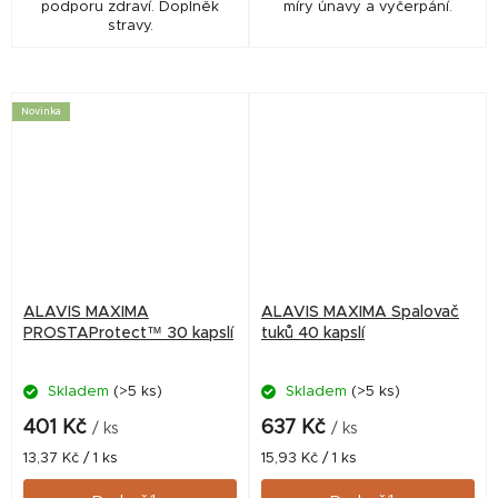
podporu zdraví. Doplněk
míry únavy a vyčerpání.
stravy.
Novinka
ALAVIS MAXIMA
ALAVIS MAXIMA Spalovač
PROSTAProtect™ 30 kapslí
tuků 40 kapslí
Skladem
(>5 ks)
Skladem
(>5 ks)
401 Kč
637 Kč
/ ks
/ ks
Měrná
Měrná
13,37 Kč / 1 ks
15,93 Kč / 1 ks
cena:
cena: