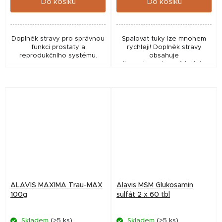
Do košíku
Do košíku
Doplněk stravy pro správnou
Spalovat tuky lze mnohem
funkci prostaty a
rychleji! Doplněk stravy
reprodukčního systému.
obsahuje
mikroenkapsulovaný kofein s
prodlouženým uvolňováním a
koncentrovaný extrakt
papriky s kapsaicinem s
postupným...
ALAVIS MAXIMA Trau-MAX
Alavis MSM Glukosamin
100g
sulfát 2 x 60 tbl
Skladem
(>5 ks)
Skladem
(>5 ks)