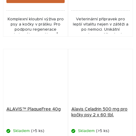
Komplexní kloubní výživa pro
Veterinární přípravek pro
psy a kočky v prášku. Pro
lepší vitalitu nejen v zátěži a
podporu regenerace
po nemoci. Unikátní
pohybového aparátu psů a
receptura rozšířená o L-
koček všech věkových
karnitin, probiotika a
kategorií. Veterinární
probiotika. ✅ Veterinární
přípravek. ✅ Veterinární...
přípravek schválený...
ALAVIS™ PlaqueFree 40g
Alavis Celadrin 500 mg pro
kočky psy 2 x 60 tbl.
Skladem
(>5 ks)
Skladem
(>5 ks)