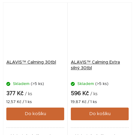
přípravek. ✅ Veterinární...
Veterinární...
ALAVIS™ Calming 30tbl
ALAVIS™ Calming Extra
silný 30tbl
Skladem
(>5 ks)
Skladem
(>5 ks)
377 Kč
596 Kč
/ ks
/ ks
Měrná
Měrná
12,57 Kč / 1 ks
19,87 Kč / 1 ks
cena:
cena:
Do košíku
Do košíku