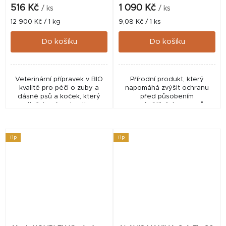
516 Kč
1 090 Kč
/ ks
/ ks
Měrná
Měrná
12 900 Kč / 1 kg
9,08 Kč / 1 ks
cena:
cena:
Do košíku
Do košíku
Veterinární přípravek v BIO
Přírodní produkt, který
kvalitě pro péči o zuby a
napomáhá zvýšit ochranu
dásně psů a koček, který
před působením
potlačuje zápach z tlamy,
prozánětlivých enzymů,
odstraňuje zubní plak a
výrazně pomáhá tlumit
redukuje zubní kámen. ✅
bolestivost kloubů a zajišťuje
Veterinární přípravek...
průběžné zvlhčování kloubní
Tip
Tip
chrupavky....