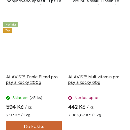
pohybového aparátu u psů a
kloubů a svalů. Obsahuje
koček. Napomáhá proti
patentově chráněnou látku
zánětu a bolesti. Veterinární
Celadrin, která zajišťuje
přípravek. ✅ Veterinární
účinnou lubrikaci kloubní
přípravek schválený...
chrupavky a...
Novinka
Tip
ALAVIS™ Triple Blend pro
ALAVIS™ Multivitamin pro
psy a kočky 200g
psy a kočky 60g
Skladem
(>5 ks)
Nedostupné
594 Kč
442 Kč
/ ks
/ ks
Měrná
Měrná
2,97 Kč / 1 kg
7 366,67 Kč / 1 kg
cena:
cena:
Do košíku