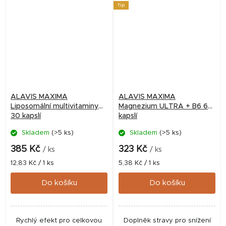
Tip
ALAVIS MAXIMA
ALAVIS MAXIMA
Liposomální multivitaminy
Magnezium ULTRA + B6 60
30 kapslí
kapslí
Skladem
(>5 ks)
Skladem
(>5 ks)
385 Kč
323 Kč
/ ks
/ ks
Měrná
Měrná
12,83 Kč / 1 ks
5,38 Kč / 1 ks
cena:
cena:
Do košíku
Do košíku
Rychlý efekt pro celkovou
Doplněk stravy pro snížení