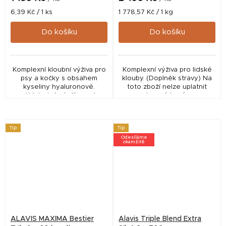
produktu
Měrná
Měrná
6,39 Kč / 1 ks
1 778,57 Kč / 1 kg
je
cena:
cena:
4,0
Do košíku
Do košíku
z
5
hvězdiček.
Komplexní kloubní výživa pro
Komplexní výživa pro lidské
psy a kočky s obsahem
klouby. (Doplněk stravy) Na
kyseliny hyaluronové.
toto zboží nelze uplatnit
✅ Veterinární přípravek
slevový kupón.
schválený ÚSKVBL pod
číslem: 176–03/C Na toto
zboží nelze uplatnit...
Tip
Tip
Odesíláme
okamžitě
ALAVIS MAXIMA Bestier
Alavis Triple Blend Extra