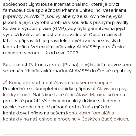
společnost LightHouse International Inc., která je divizí
farmaceutické společnosti Pharma United Inc.
Veterinární
přípravky ALAVIS™ jsou vyráběny ze surovin té nejvyšší
jakosti a jejich výroba probíhá v souladu s přísnými pravidly
Správné výrobní praxe (GMP), aby byla garantována jejich
vysoká kvalita, účinnost a nezávadnost.
Obsah účinných
látek v přípravcích je pravidelně ověřován v nezávislých
laboratořích.
Veterinární přípravky ALAVIS™ jsou v České
republice v prodeji již od roku 2003.
Společnost Patron ca, s.r.o. (Praha) je výhradním dovozcem
veterinárních přípravků značky ALAVIS™ do České republiky.
🔗
Kompletní sortiment Alavis na našem e-shopu
–
Prohlédněte si kompletní nabídku přípravků
Alavis pro psy
,
kočky
i
koně
. Nabízíme také řadu
Alavis Maxima
určenou
pro lidské použití. Všechny produkty držíme skladem a
rychle expedujeme. V případě dotazů nás můžete
kontaktovat přímo na našem
kontaktním formuláři a
kontakty na náš eshop
a
prodejnu
v Českých Budějovicích
.