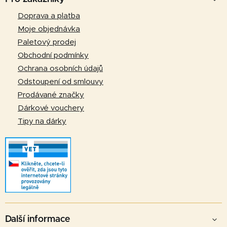
p
p
Doprava a platba
r
a
Moje objednávka
v
t
k
Paletový prodej
y
í
Obchodní podmínky
v
Ochrana osobních údajů
ý
Odstoupení od smlouvy
p
Prodávané značky
i
Dárkové vouchery
s
u
Tipy na dárky
Další informace