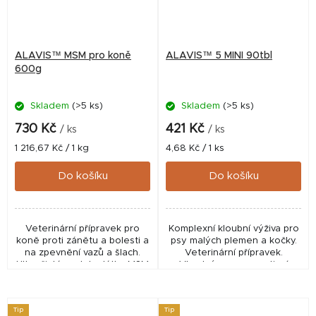
ALAVIS™ MSM pro koně
ALAVIS™ 5 MINI 90tbl
600g
Skladem
(>5 ks)
Skladem
(>5 ks)
730 Kč
421 Kč
/ ks
/ ks
Měrná
Měrná
1 216,67 Kč / 1 kg
4,68 Kč / 1 ks
cena:
cena:
Do košíku
Do košíku
Veterinární přípravek pro
Komplexní kloubní výživa pro
koně proti zánětu a bolesti a
psy malých plemen a kočky.
na zpevnění vazů a šlach.
Veterinární přípravek.
Ultra čistá podoba látky MSM
Vhodný pro preventivní
v kombinaci se značkovými
podávání i při kloubních
kolageny COLLYSS™ a
obtížích. ✅ Veterinární
CARTIDYS™....
přípravek schválený...
Tip
Tip