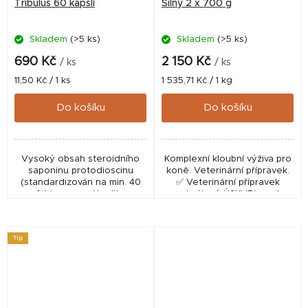
Tribulus 60 kapslí
Silný 2 x 700 g
Skladem
(>5 ks)
Skladem
(>5 ks)
Průměrné
hodnocení
690 Kč
2 150 Kč
/ ks
/ ks
produktu
Měrná
Měrná
11,50 Kč / 1 ks
1 535,71 Kč / 1 kg
je
cena:
cena:
5,0
Do košíku
Do košíku
z
5
hvězdiček.
Vysoký obsah steroidního
Komplexní kloubní výživa pro
saponinu protodioscinu
koně. Veterinární přípravek.
(standardizován na min. 40
✅ Veterinární přípravek
%) je garancí kvality
schválený ÚSKVBL pod
produktu. Doplněk stravy.
číslem: 130–16/C Na toto
zboží nelze uplatnit slevový
kupón.
Tip