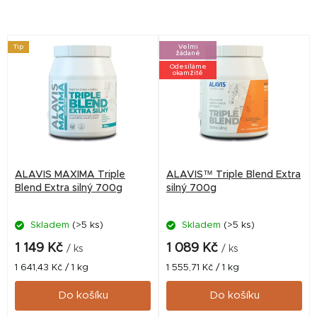
V
Tip
Velmi
žádané
ý
Odesíláme
okamžitě
p
i
s
p
r
ALAVIS MAXIMA Triple
ALAVIS™ Triple Blend Extra
o
Blend Extra silný 700g
silný 700g
d
Skladem
(>5 ks)
Skladem
(>5 ks)
u
k
1 149 Kč
1 089 Kč
/ ks
/ ks
t
Měrná
Měrná
1 641,43 Kč / 1 kg
1 555,71 Kč / 1 kg
cena:
cena:
ů
Do košíku
Do košíku