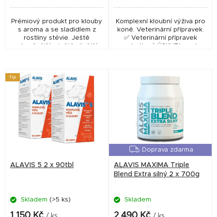
Prémiový produkt pro klouby
Komplexní kloubní výživa pro
s aroma a se sladidlem z
koně. Veterinární přípravek.
rostliny stévie. Ještě
✅ Veterinární přípravek
obsažnější a ještě silnější
schválený ÚSKVBL pod
produkt pro vaše klouby. S
číslem: 130–16/C Na toto
obsahem vitaminu C. Doplněk
zboží nelze uplatnit slevový
stravy. Na toto...
kupón.
Tip
Doprava zdarma
ALAVIS 5 2 x 90tbl
ALAVIS MAXIMA Triple
Blend Extra silný 2 x 700g
Skladem
(>5 ks)
Skladem
Průměrné
hodnocení
1 150 Kč
2 490 Kč
/ ks
/ ks