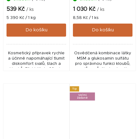
539 Kč
1 030 Kč
/ ks
/ ks
Měrná
Měrná
5 390 Kč / 1 kg
8,58 Kč / 1 ks
cena:
cena:
Do košíku
Do košíku
Kosmetický přípravek rychle
Osvědčená kombinace látky
a účinně napomáhající tlumit
MSM a glukosamin sulfátu
diskomfort svalů, šlach a
pro správnou funkci kloubů,
kloubů. Efekt již do 30 min.
svalů, vazů, šlach a kostí.
Vhodný zejména pro
podávání mladým psům a
psům malých plemen. ✅...
Tip
Velmi
žádané