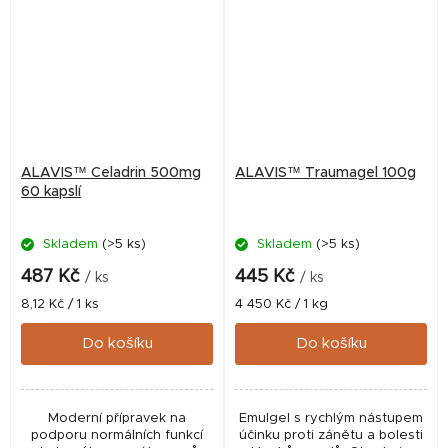
ALAVIS™ Celadrin 500mg
ALAVIS™ Traumagel 100g
60 kapslí
Skladem
(>5 ks)
Skladem
(>5 ks)
487 Kč
445 Kč
/ ks
/ ks
Měrná
Měrná
8,12 Kč / 1 ks
4 450 Kč / 1 kg
cena:
cena:
Do košíku
Do košíku
Moderní přípravek na
Emulgel s rychlým nástupem
podporu normálních funkcí
účinku proti zánětu a bolesti