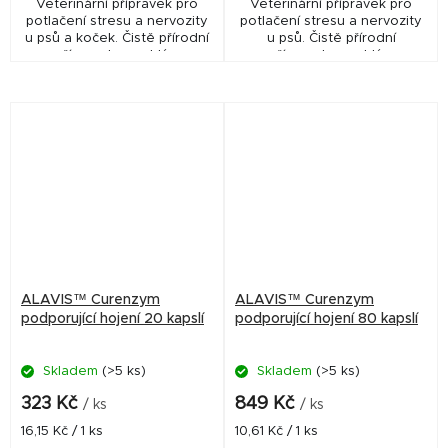
Veterinární přípravek pro
Veterinární přípravek pro
potlačení stresu a nervozity
potlačení stresu a nervozity
u psů a koček. Čistě přírodní
u psů. Čistě přírodní
přípravek s rychlým
přípravek s rychlým
nástupem účinku určený pro
nástupem účinku určený pro
psy a kočky, které vykazují
psy, kteří vykazují nervozitu,
nervozitu,...
hyperaktivitu nebo...
ALAVIS™ Curenzym
ALAVIS™ Curenzym
podporující hojení 20 kapslí
podporující hojení 80 kapslí
Skladem
(>5 ks)
Skladem
(>5 ks)
323 Kč
849 Kč
/ ks
/ ks
Měrná
Měrná
16,15 Kč / 1 ks
10,61 Kč / 1 ks
cena:
cena: