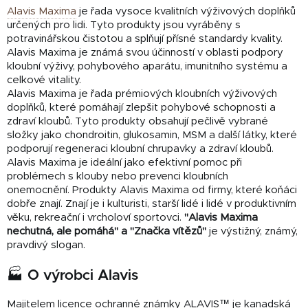
Alavis Maxima
je řada vysoce kvalitních výživových doplňků
určených pro lidi. Tyto produkty jsou vyráběny s
potravinářskou čistotou a splňují přísné standardy kvality.
Alavis Maxima je známá svou účinností v oblasti podpory
kloubní výživy, pohybového aparátu, imunitního systému a
celkové vitality.
Alavis Maxima je řada prémiových kloubních výživových
doplňků, které pomáhají zlepšit pohybové schopnosti a
zdraví kloubů. Tyto produkty obsahují pečlivě vybrané
složky jako chondroitin, glukosamin, MSM a další látky, které
podporují regeneraci kloubní chrupavky a zdraví kloubů.
Alavis Maxima je ideální jako efektivní pomoc při
problémech s klouby nebo prevenci kloubních
onemocnění. Produkty Alavis Maxima od firmy, které koňáci
dobře znají. Znají je i kulturisti, starší lidé i lidé v produktivním
věku, rekreační i vrcholoví sportovci.
"Alavis Maxima
nechutná, ale pomáhá" a "Značka vítězů"
je výstižný, známý,
pravdivý slogan.
🏭 O výrobci Alavis
Majitelem licence ochranné známky ALAVIS™ je kanadská