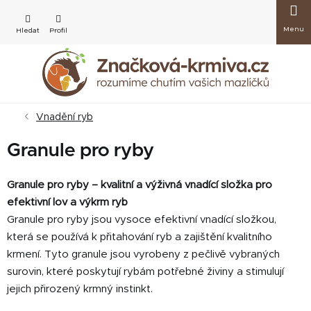
Přejít
Nákup
na
obsah
košík
Vnadění ryb
Granule pro ryby
Granule pro ryby – kvalitní a výživná vnadící složka pro
efektivní lov a výkrm ryb
Granule pro ryby jsou vysoce efektivní vnadící složkou,
která se používá k přitahování ryb a zajištění kvalitního
krmení. Tyto granule jsou vyrobeny z pečlivě vybraných
surovin, které poskytují rybám potřebné živiny a stimulují
jejich přirozený krmný instinkt.