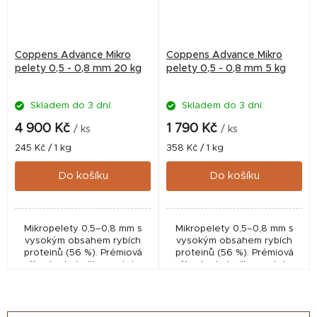
Coppens Advance Mikro
Coppens Advance Mikro
pelety 0,5 - 0,8 mm 20 kg
pelety 0,5 - 0,8 mm 5 kg
Skladem do 3 dní.
Skladem do 3 dní.
4 900 Kč
1 790 Kč
/ ks
/ ks
Měrná
Měrná
245 Kč / 1 kg
358 Kč / 1 kg
cena:
cena:
Do košíku
Do košíku
Mikropelety 0,5–0,8 mm s
Mikropelety 0,5–0,8 mm s
vysokým obsahem rybích
vysokým obsahem rybích
proteinů (56 %). Prémiová
proteinů (56 %). Prémiová
přísada do boilies, pelet a
přísada do boilies, pelet a
krmítkových směsí, vhodná i
krmítkových směsí, vhodná i
pro plůdek akvarijních ryb.
pro plůdek akvarijních ryb.