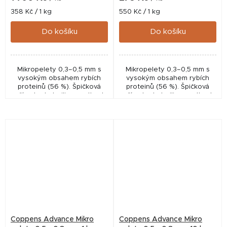
Měrná
Měrná
358 Kč / 1 kg
550 Kč / 1 kg
cena:
cena:
Do košíku
Do košíku
Mikropelety 0,3–0,5 mm s
Mikropelety 0,3–0,5 mm s
vysokým obsahem rybích
vysokým obsahem rybích
proteinů (56 %). Špičková
proteinů (56 %). Špičková
přísada do boilies, method
přísada do boilies, method
mixů i krmítkovek, vhodná i
mixů i krmítkovek, vhodná i
pro plůdek akvarijních ryb.
pro plůdek akvarijních ryb.
Coppens Advance Mikro
Coppens Advance Mikro