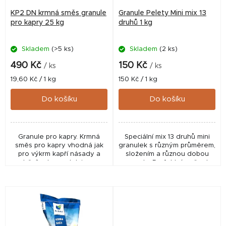
r
KP2 DN krmná směs granule
Granule Pelety Mini mix 13
o
pro kapry 25 kg
druhů 1 kg
d
Skladem
(>5 ks)
Skladem
(2 ks)
u
k
490 Kč
150 Kč
/ ks
/ ks
t
Měrná
Měrná
19,60 Kč / 1 kg
150 Kč / 1 kg
cena:
cena:
ů
Do košíku
Do košíku
Granule pro kapry. Krmná
Speciální mix 13 druhů mini
směs pro kapry vhodná jak
granulek s různým průměrem,
pro výkrm kapří násady a
složením a různou dobou
tržního kapra, tak i pro
rozpadu. Perfektní směs do
vnadění při sportovním
PVA pod háček
rybolovu.