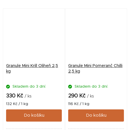
Granule Mini Krill Oliheň 2,5
Granule Mini Pomeranč Chilli
kg
2,5 kg
Skladem do 3 dní.
Skladem do 3 dní.
330 Kč
290 Kč
/ ks
/ ks
Měrná
Měrná
132 Kč / 1 kg
116 Kč / 1 kg
cena:
cena:
Do košíku
Do košíku