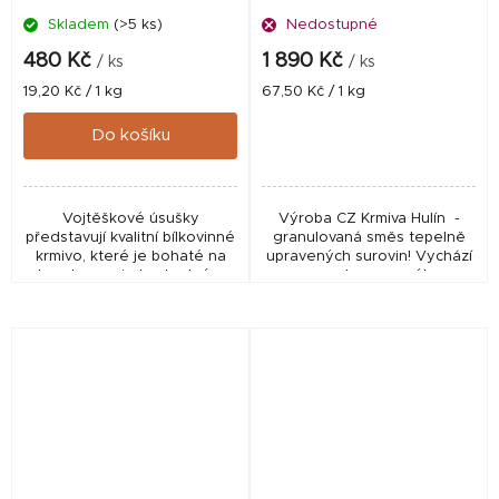
Skladem
(>5 ks)
Nedostupné
480 Kč
1 890 Kč
/ ks
/ ks
Měrná
Měrná
19,20 Kč / 1 kg
67,50 Kč / 1 kg
cena:
cena:
Do košíku
Vojtěškové úsušky
Výroba CZ Krmiva Hulín -
představují kvalitní bílkovinné
granulovaná směs tepelně
krmivo, které je bohaté na
upravených surovin! Vychází
karoteny a je hodnotným
z receptury pro výkrm
zdrojem vápníku. Vojtěškové
jeseterů! Vysoký podíl
úsušky dodávají do krmných
živočišných a rybích mouček.
dávek vyšší obsah...
Tukováno lososovým olejem.