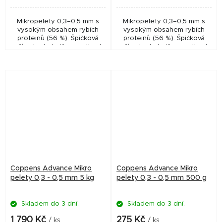
Mikropelety 0,3–0,5 mm s
Mikropelety 0,3–0,5 mm s
vysokým obsahem rybích
vysokým obsahem rybích
proteinů (56 %). Špičková
proteinů (56 %). Špičková
přísada do boilies, method
přísada do boilies, method
mixů i krmítkovek, vhodná i
mixů i krmítkovek, vhodná i
pro plůdek akvarijních ryb.
pro plůdek akvarijních ryb.
Coppens Advance Mikro
Coppens Advance Mikro
pelety 0,3 - 0,5 mm 5 kg
pelety 0,3 - 0,5 mm 500 g
Skladem do 3 dní.
Skladem do 3 dní.
1 790 Kč
275 Kč
/ ks
/ ks