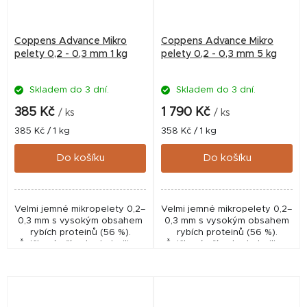
Coppens Advance Mikro
Coppens Advance Mikro
pelety 0,2 - 0,3 mm 1 kg
pelety 0,2 - 0,3 mm 5 kg
Skladem do 3 dní.
Skladem do 3 dní.
385 Kč
1 790 Kč
/ ks
/ ks
Měrná
Měrná
385 Kč / 1 kg
358 Kč / 1 kg
cena:
cena:
Do košíku
Do košíku
Velmi jemné mikropelety 0,2–
Velmi jemné mikropelety 0,2–
0,3 mm s vysokým obsahem
0,3 mm s vysokým obsahem
rybích proteinů (56 %).
rybích proteinů (56 %).
Špičková přísada do boilies,
Špičková přísada do boilies,
method mixů i krmítkovek,
method mixů i krmítkovek,
ideální i pro nejmenší plůdek.
ideální i pro nejmenší plůdek.