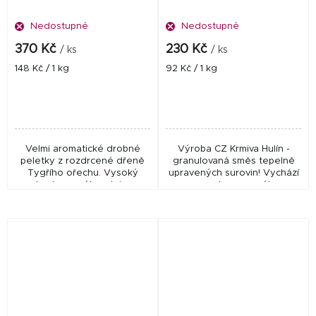
Nedostupné
Nedostupné
370 Kč
230 Kč
/ ks
/ ks
Měrná
Měrná
148 Kč / 1 kg
92 Kč / 1 kg
cena:
cena:
Velmi aromatické drobné
Výroba CZ Krmiva Hulín -
peletky z rozdrcené dřeně
granulovaná směs tepelně
Tygřího ořechu. Vysoký
upravených surovin! Vychází
obsah vonného oleje a
z receptury pro výkrm
sladká mléčná chuť zajistí
jeseterů! Vysoký podíl
vysoký vnadící efekt při lovu
živočišných a rybích mouček.
kaprů a amurů. Ideální...
Tukováno lososovým olejem.