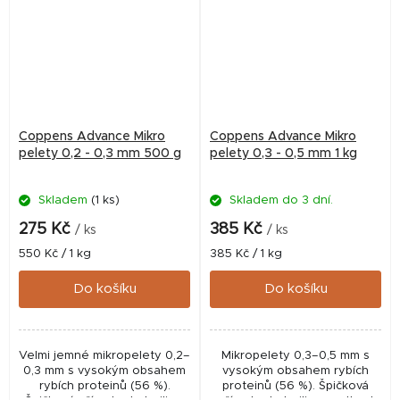
Coppens Advance Mikro
Coppens Advance Mikro
pelety 0,2 - 0,3 mm 500 g
pelety 0,3 - 0,5 mm 1 kg
Skladem
(1 ks)
Skladem do 3 dní.
275 Kč
385 Kč
/ ks
/ ks
Měrná
Měrná
550 Kč / 1 kg
385 Kč / 1 kg
cena:
cena:
Do košíku
Do košíku
Velmi jemné mikropelety 0,2–
Mikropelety 0,3–0,5 mm s
0,3 mm s vysokým obsahem
vysokým obsahem rybích
rybích proteinů (56 %).
proteinů (56 %). Špičková