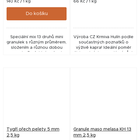
Měrná
Měrná
140 Kč / 1 kg
66 Kč / 1 kg
cena:
cena:
Do košíku
Speciální mix 13 druhů mini
Výroba CZ Krmiva Hulín podle
granulek s různým průměrem,
součastných poznatků o
složením a různou dobou
výživě kapra! Ideální poměr
rozpadu. Perfektní směs do
živin nutných pro zdárný růst
PVA pod háček
a vývoj kaprovitých ryb.
Vhodné do rybníků i
zahradních jezírek....
Tygří ořech pelety 5 mm
Granule maso melasa KH 13
2,5 kg
mm 2,5 kg