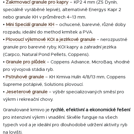
•
Zakrmovací granule pro kapry
– KP2 4 mm (ZS Dynín,
u
speciálně vyráběné lepivé), alternativně Energys Kapr 2
nebo granule KH v průměrech 4–13 mm.
•
Mini Speciál granule KH
– ochucené, barevné, různé doby
rozpadu, ideální do method krmítek a PVA.
•
Plovoucí výkrmové KOI a jezírkové granule
– nerozpustné
granule pro barevné ryby, KOI kapry a zahradní jezírka
(Carpco, Natural Pond Pellets, Coppens).
•
Granule pro plůdek
– Coppens Advance, MicroBaq, vhodné
pro vývojová stádia ryb.
•
Pstruhové granule
– KH Krmiva Hulín 4/8/13 mm, Coppens
Supreme potápivé, Solutions plovoucí.
•
Jeseterové granule
– výběr specializovaných směsí pro
výkrm i rekreační chovy.
Granulované krmivo je
rychlé, efektivní a ekonomické řešení
pro intenzivní výkrm i vnadění. Skvěle funguje na všech
typech vod a je ideální pro dlouhodobé udržení aktivity ryb
na lovišti.