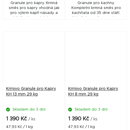
Granule pro kapry. Krmná
Granule pro kachny.
směs pro kapry vhodná jak
Kompletní krmná směs pro
pro výkrm kapří násady a
kachňata od 35 dne stáří.
tržního kapra, tak i pro
Aktuální rozměr granulace
vnadění při sportovním
snížen výrobcem na průměr 2
rybolovu.
mm (obvykle 3-4 mm)
Krmivo Granule pro Kapry
Krmivo Granule pro Kapry
KH 13 mm 29 kg
KH 8 mm 29 kg
Skladem do 3 dní.
Skladem do 3 dní.
1 390 Kč
1 390 Kč
/ ks
/ ks
Měrná
Měrná
47,93 Kč / 1 kg
47,93 Kč / 1 kg