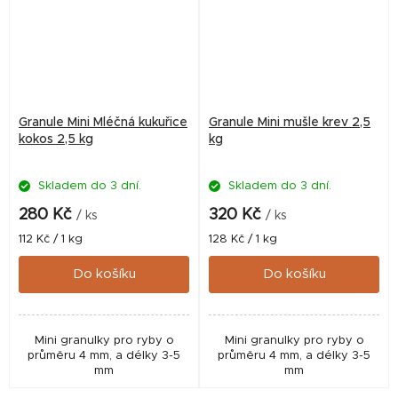
Granule Mini Mléčná kukuřice
Granule Mini mušle krev 2,5
kokos 2,5 kg
kg
Skladem do 3 dní.
Skladem do 3 dní.
280 Kč
320 Kč
/ ks
/ ks
Měrná
Měrná
112 Kč / 1 kg
128 Kč / 1 kg
cena:
cena:
Do košíku
Do košíku
Mini granulky pro ryby o
Mini granulky pro ryby o
průměru 4 mm, a délky 3-5
průměru 4 mm, a délky 3-5
mm
mm