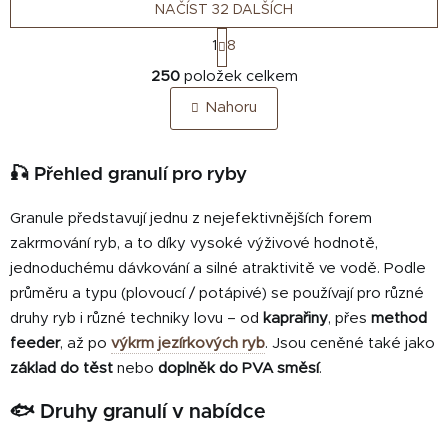
NAČÍST 32 DALŠÍCH
S
1
8
t
O
r
250
položek celkem
v
á
Nahoru
n
l
k
á
o
d
v
🎣 Přehled granulí pro ryby
a
á
c
n
Granule představují jednu z nejefektivnějších forem
í
í
zakrmování ryb, a to díky vysoké výživové hodnotě,
p
r
jednoduchému dávkování a silné atraktivitě ve vodě. Podle
v
průměru a typu (plovoucí / potápivé) se používají pro různé
k
druhy ryb i různé techniky lovu – od
kaprařiny
, přes
method
y
feeder
, až po
výkrm jezírkových ryb
. Jsou ceněné také jako
v
základ do těst
nebo
doplněk do PVA směsí
.
ý
p
🐟 Druhy granulí v nabídce
i
s