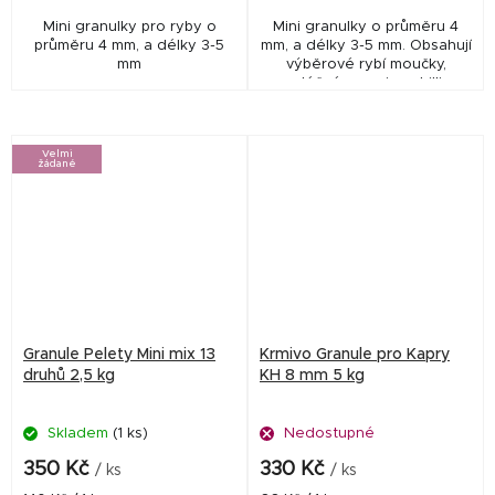
Mini granulky pro ryby o
Mini granulky o průměru 4
průměru 4 mm, a délky 3-5
mm, a délky 3-5 mm. Obsahují
mm
výběrové rybí moučky,
mléčné suroviny, chilli
papričky a extrakt z
magického pomeranče.
Všechny tyto suroviny mají...
Velmi
žádané
Granule Pelety Mini mix 13
Krmivo Granule pro Kapry
druhů 2,5 kg
KH 8 mm 5 kg
Skladem
(1 ks)
Nedostupné
350 Kč
330 Kč
/ ks
/ ks