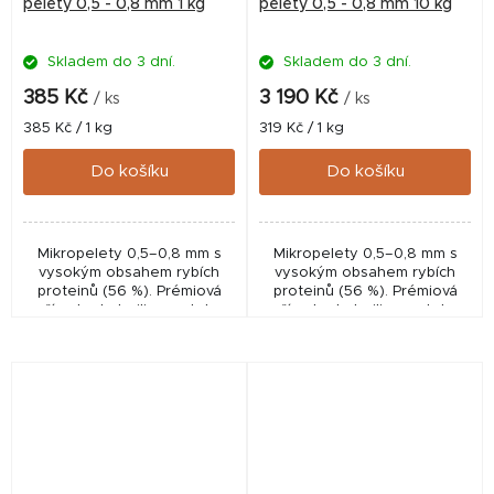
pelety 0,5 - 0,8 mm 1 kg
pelety 0,5 - 0,8 mm 10 kg
Skladem do 3 dní.
Skladem do 3 dní.
385 Kč
3 190 Kč
/ ks
/ ks
Měrná
Měrná
385 Kč / 1 kg
319 Kč / 1 kg
cena:
cena:
Do košíku
Do košíku
Mikropelety 0,5–0,8 mm s
Mikropelety 0,5–0,8 mm s
vysokým obsahem rybích
vysokým obsahem rybích
proteinů (56 %). Prémiová
proteinů (56 %). Prémiová
přísada do boilies, pelet a
přísada do boilies, pelet a
krmítkových směsí, vhodná i
krmítkových směsí, vhodná i
pro plůdek akvarijních ryb.
pro plůdek akvarijních ryb.