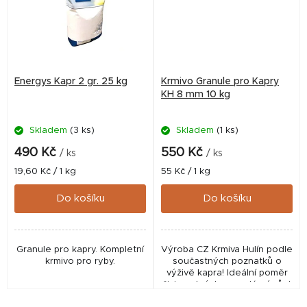
Energys Kapr 2 gr. 25 kg
Krmivo Granule pro Kapry
KH 8 mm 10 kg
Skladem
(3 ks)
Skladem
(1 ks)
490 Kč
550 Kč
/ ks
/ ks
Měrná
Měrná
19,60 Kč / 1 kg
55 Kč / 1 kg
cena:
cena:
Do košíku
Do košíku
Granule pro kapry. Kompletní
Výroba CZ Krmiva Hulín podle
krmivo pro ryby.
součastných poznatků o
výživě kapra! Ideální poměr
živin nutných pro zdárný růst
a vývoj kaprovitých ryb.