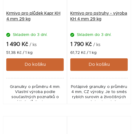
Krmivo pro plůdek Kapr KH
Krmivo pro pstruhy - výroba
4 mm 29 kg
KH 4 mm 29 kg
Skladem do 3 dní.
Skladem do 3 dní.
1 490 Kč
1 790 Kč
/ ks
/ ks
Měrná
Měrná
51,38 Kč / 1 kg
61,72 Kč / 1 kg
cena:
cena:
Do košíku
Do košíku
Granulky o průměru 4 mm.
Potápivé granulky o průměru
Vlastní výroba podle
4 mm, CZ výroby. Je to směs
součastných poznatků o
rybích surovin a živočišných
výživě plůdku kapra v
mouček s tepelně
rybníce! Ideální poměr živin
upravenými rostlinnými
nutných pro rychlý růst a
surovinami. Vhodné pro
vývoj plůdku kaprovytých ryb
výkrm Pstruhů duhových,...
od...