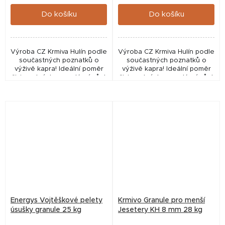
cena:
cena:
Do košíku
Do košíku
Výroba CZ Krmiva Hulín podle
Výroba CZ Krmiva Hulín podle
součastných poznatků o
součastných poznatků o
výživě kapra! Ideální poměr
výživě kapra! Ideální poměr
živin nutných pro zdárný růst
živin nutných pro zdárný růst
a vývoj kaprovitých ryb.
a vývoj kaprovitých ryb.
Vhodné do rybníků i
Vhodné do rybníků i
zahradních jezírek....
zahradních jezírek....
Energys Vojtěškové pelety
Krmivo Granule pro menší
úsušky granule 25 kg
Jesetery KH 8 mm 28 kg