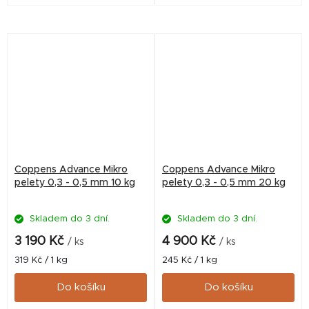
Špičková přísada do boilies,
přísada do boilies, method
method mixů i krmítkovek,
mixů i krmítkovek, vhodná i
ideální i pro nejmenší plůdek.
pro plůdek akvarijních ryb.
Coppens Advance Mikro
Coppens Advance Mikro
pelety 0,3 - 0,5 mm 10 kg
pelety 0,3 - 0,5 mm 20 kg
Skladem do 3 dní.
Skladem do 3 dní.
3 190 Kč
4 900 Kč
/ ks
/ ks
Měrná
Měrná
319 Kč / 1 kg
245 Kč / 1 kg
cena:
cena:
Do košíku
Do košíku