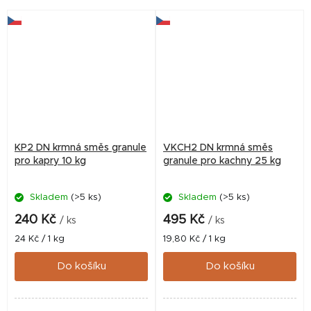
Vhodné do rybníků i
zahradních jezírek....
KP2 DN krmná směs granule
VKCH2 DN krmná směs
pro kapry 10 kg
granule pro kachny 25 kg
Skladem
(>5 ks)
Skladem
(>5 ks)
240 Kč
495 Kč
/ ks
/ ks
Měrná
Měrná
24 Kč / 1 kg
19,80 Kč / 1 kg
cena:
cena:
Do košíku
Do košíku