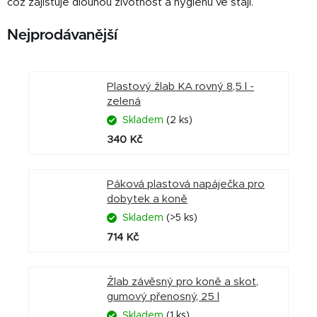
což zajišťuje dlouhou životnost a hygienu ve stáji.
Nejprodávanější
Plastový žlab KA rovný 8,5 l -
zelená
Skladem
(2 ks)
340 Kč
Páková plastová napáječka pro
dobytek a koně
Skladem
(>5 ks)
714 Kč
Žlab závěsný pro koně a skot,
gumový přenosný, 25 l
Skladem
(1 ks)