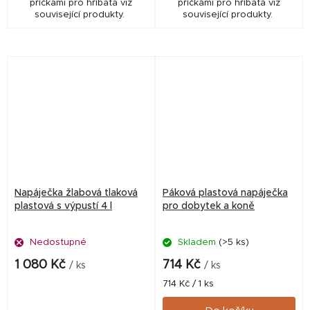
příčkami pro hříbata viz
příčkami pro hříbata viz
související produkty.
související produkty.
Napáječka žlabová tlaková
Páková plastová napáječka
plastová s výpustí 4 l
pro dobytek a koně
Nedostupné
Skladem
(>5 ks)
1 080 Kč
714 Kč
/ ks
/ ks
Měrná
714 Kč / 1 ks
cena: