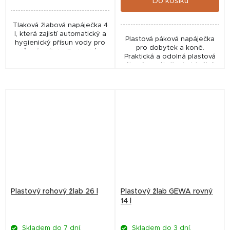
Do košíku
Tlaková žlabová napáječka 4
l, která zajistí automatický a
Plastová páková napáječka
hygienický přísun vody pro
pro dobytek a koně.
různá zvířata. Praktické,
Praktická a odolná plastová
odolné a bezúdržbové
páková napáječka je ideálním
řešení pro každodenní
řešením pro dobytek a koně.
provoz.
Plastový rohový žlab 26 l
Plastový žlab GEWA rovný
14 l
Skladem do 7 dní.
Skladem do 3 dní.