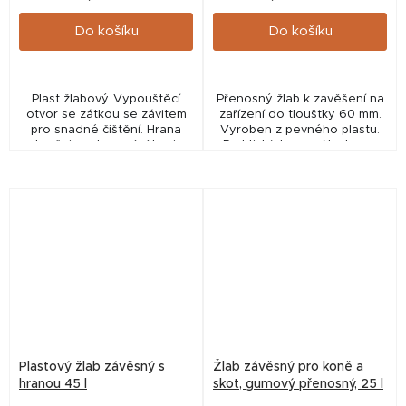
Do košíku
Do košíku
Plast žlabový. Vypouštěcí
Přenosný žlab k zavěšení na
otvor se zátkou se závitem
zařízení do tloušťky 60 mm.
pro snadné čištění. Hrana
Vyroben z pevného plastu.
zabraňuje vyhazování krmiva.
Praktický tvar s výlevkou a
držadlem. Opatřen pevnými
plastovými rameny pro
zavěšení.
Plastový žlab závěsný s
Žlab závěsný pro koně a
hranou 45 l
skot, gumový přenosný, 25 l