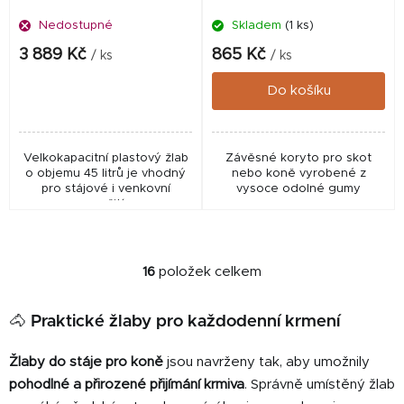
Nedostupné
Skladem
(1 ks)
3 889 Kč
865 Kč
/ ks
/ ks
Do košíku
Velkokapacitní plastový žlab
Závěsné koryto pro skot
o objemu 45 litrů je vhodný
nebo koně vyrobené z
pro stájové i venkovní
vysoce odolné gumy
použití.
16
položek celkem
O
v
l
🐴 Praktické žlaby pro každodenní krmení
á
d
Žlaby do stáje pro koně
jsou navrženy tak, aby umožnily
a
pohodlné a přirozené přijímání krmiva
. Správně umístěný žlab
c