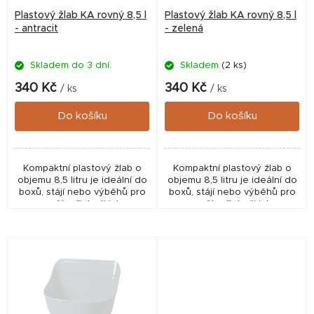
r
Plastový žlab KA rovný 8,5 l
Plastový žlab KA rovný 8,5 l
o
- antracit
- zelená
d
Skladem do 3 dní.
Skladem
(2 ks)
u
k
340 Kč
340 Kč
/ ks
/ ks
t
Do košíku
Do košíku
ů
Kompaktní plastový žlab o
Kompaktní plastový žlab o
objemu 8,5 litru je ideální do
objemu 8,5 litru je ideální do
boxů, stájí nebo výběhů pro
boxů, stájí nebo výběhů pro
menší zvířata či jako
menší zvířata či jako
individuální napaječka.
individuální napaječka.