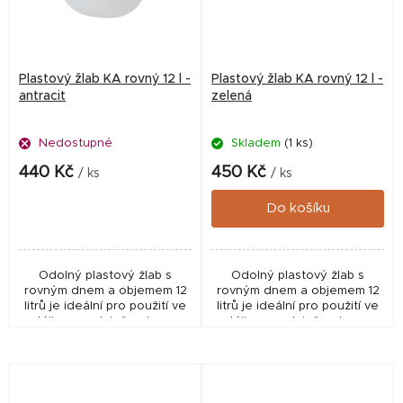
Plastový žlab KA rovný 12 l -
Plastový žlab KA rovný 12 l -
antracit
zelená
Nedostupné
Skladem
(1 ks)
440 Kč
450 Kč
/ ks
/ ks
Do košíku
Odolný plastový žlab s
Odolný plastový žlab s
rovným dnem a objemem 12
rovným dnem a objemem 12
litrů je ideální pro použití ve
litrů je ideální pro použití ve
stáji, na pastvině nebo ve
stáji, na pastvině nebo ve
výběhu.
výběhu.