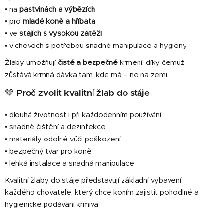
• na
pastvinách a výbězích
• pro
mladé koně a hříbata
• ve
stájích s vysokou zátěží
• v chovech s potřebou snadné manipulace a hygieny
Žlaby umožňují
čisté a bezpečné
krmení, díky čemuž
zůstává krmná dávka tam, kde má – ne na zemi.
💚 Proč zvolit kvalitní žlab do stáje
• dlouhá životnost i při každodenním používání
• snadné čištění a dezinfekce
• materiály odolné vůči poškození
• bezpečný tvar pro koně
• lehká instalace a snadná manipulace
Kvalitní žlaby do stáje představují základní vybavení
každého chovatele, který chce koním zajistit pohodlné a
hygienické podávání krmiva