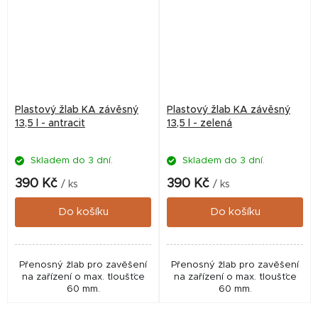
Plastový žlab KA závěsný
Plastový žlab KA závěsný
13,5 l - antracit
13,5 l - zelená
Skladem do 3 dní.
Skladem do 3 dní.
390 Kč
390 Kč
/ ks
/ ks
Do košíku
Do košíku
Přenosný žlab pro zavěšení
Přenosný žlab pro zavěšení
na zařízení o max. tloušťce
na zařízení o max. tloušťce
60 mm.
60 mm.