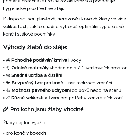
pomáhá předcházet rozhazování krmiva a podporuje
í
hygienické prostředí ve stáji.
p
r
K dispozici jsou
plastové, nerezové i kovové žlaby
ve více
v
velikostech, takže snadno vybereš optimální typ pro své
k
koně i stájové podmínky.
y
v
Výhody žlabů do stáje:
ý
p
• 🥣
Pohodlné podávání krmiva
i vody
i
• 💪
Odolné materiály
vhodné do stájí i venkovních prostor
s
• 🧼
Snadná údržba a čištění
u
• 🐎
Bezpečný tvar pro koně
– minimalizace zranění
• 🔩
Možnost pevného uchycení
do boxů nebo na stěnu
• 📏
Různé velikosti a tvary
pro potřeby konkrétních koní
🌾 Pro koho jsou žlaby vhodné
Žlaby najdou využití:
• pro
koně v boxech