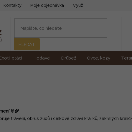
Kontakty
Moje objednávka
Využití umělé inteligence (AI)
HLEDAT
Exoti, ptáci
Hlodavci
Drůbež
Ovce, kozy
Terar
rmení 🐰🌾
e trávení, obrus zubů i celkové zdraví králíků, zakrslých králíčk