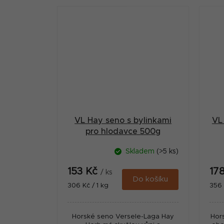
VL Hay seno s bylinkami
VL
pro hlodavce 500g
Skladem
(>5 ks)
153 Kč
17
/ ks
Do košíku
Měrná
Měr
306 Kč / 1 kg
356 
cena:
cena
Horské seno Versele-Laga Hay
Hor