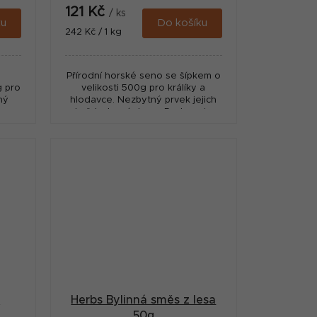
121 Kč
/ ks
ku
Do košíku
Měrná
242 Kč / 1 kg
cena:
Přírodní horské seno se šípkem o
g pro
velikosti 500g pro králíky a
ný
hlodavce. Nezbytný prvek jejich
vy.
každodenní stravy. Podporuje
trávení.
o
Herbs Bylinná směs z lesa
50g