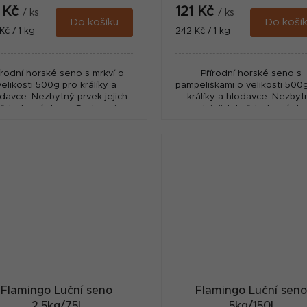
1 Kč
121 Kč
/ ks
/ ks
Do košíku
Do koší
ná
Měrná
Kč / 1 kg
242 Kč / 1 kg
:
cena:
írodní horské seno s mrkví o
Přírodní horské seno s
velikosti 500g pro králíky a
pampeliškami o velikosti 500
davce. Nezbytný prvek jejich
králíky a hlodavce. Nezbyt
ždodenní stravy. Podporuje
prvek jejich každodenní stra
trávení.
Podporuje trávení.
Flamingo Luční seno
Flamingo Luční sen
2,5kg/75l
5kg/150l