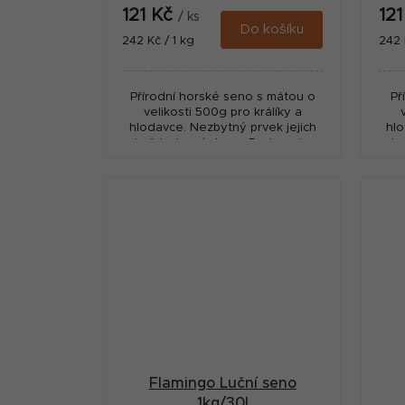
121 Kč
12
/ ks
Do košíku
Měrná
Měr
242 Kč / 1 kg
242 
cena:
cena
Přírodní horské seno s mátou o
Př
velikosti 500g pro králíky a
hlodavce. Nezbytný prvek jejich
hlo
každodenní stravy. Podporuje
ka
trávení.
Flamingo Luční seno
1kg/30l