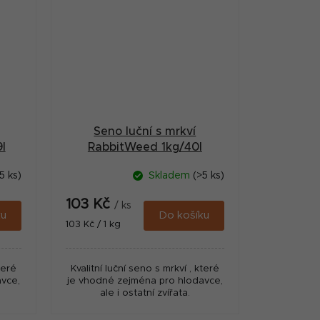
Seno luční s mrkví
l
RabbitWeed 1kg/40l
5 ks)
Skladem
(>5 ks)
103 Kč
/ ks
ku
Do košíku
Měrná
103 Kč / 1 kg
cena:
teré
Kvalitní luční seno s mrkví , které
vce,
je vhodné zejména pro hlodavce,
ale i ostatní zvířata.