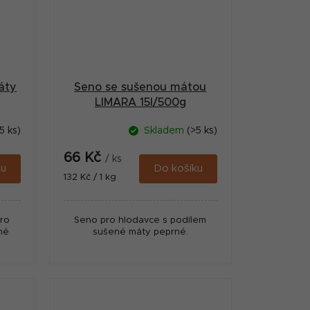
áty
Seno se sušenou mátou
LIMARA 15l/500g
5 ks)
Skladem
(>5 ks)
66 Kč
/ ks
ku
Do košíku
Měrná
132 Kč / 1 kg
cena:
ro
Seno pro hlodavce s podílem
né
sušené máty peprné.
.