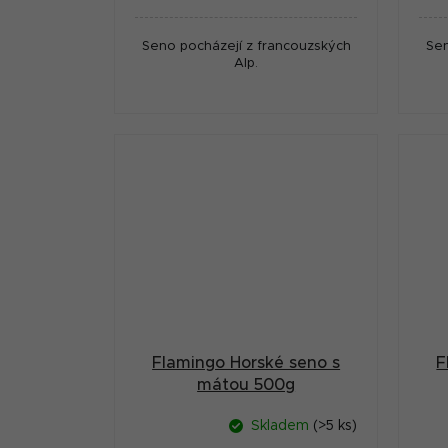
cena:
cena
Seno pocházejí z francouzských
Sen
Alp.
Flamingo Horské seno s
F
mátou 500g
Skladem
(>5 ks)