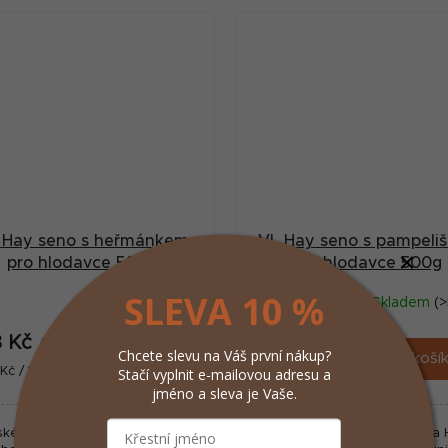
 Hay seno s heřmánkem
VL Hay seno s pampeli
pro hlodavce 500g
pro hlodavce 500g
SLEVA 10 %
Momentálně
Skladem
(>
nedostupné
8 Kč
146 Kč
/ ks
/ ks
Chcete slevu na Váš první nákup?
Do koší
ná
Měrná
Stačí vyplnit e-mailovou adresu a
Kč / 1 kg
292 Kč / 1 kg
:
cena:
jméno a sleva je Vaše.
ské seno má skvělou vůni a je
Horské seno Versele-Laga 