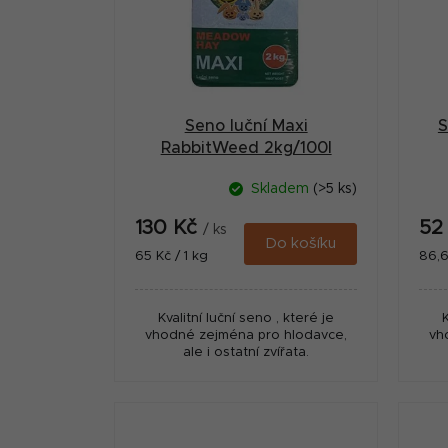
i
a
s
n
p
n
r
í
Seno luční Maxi
S
o
p
RabbitWeed 2kg/100l
d
a
Skladem
(>5 ks)
u
n
130 Kč
52
k
/ ks
e
Do košíku
Měrná
Měr
65 Kč / 1 kg
86,6
t
cena:
cena
l
ů
Kvalitní luční seno , které je
vhodné zejména pro hlodavce,
vh
ale i ostatní zvířata.