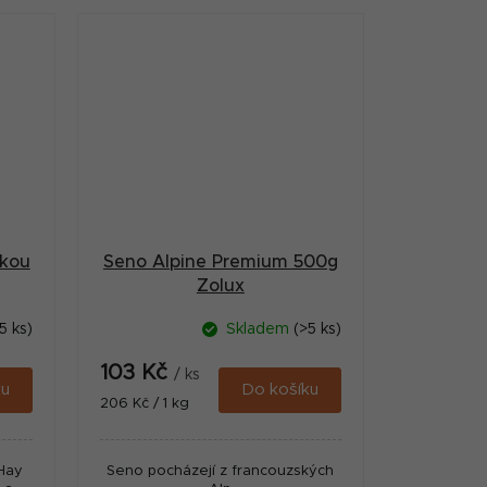
škou
Seno Alpine Premium 500g
Zolux
5 ks)
Skladem
(>5 ks)
103 Kč
/ ks
ku
Do košíku
Měrná
206 Kč / 1 kg
cena:
Hay
Seno pocházejí z francouzských