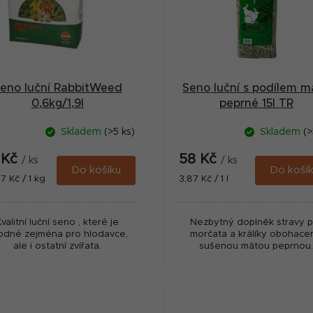
eno luční RabbitWeed
Seno luční s podílem m
0,6kg/1,9l
peprné 15l TR
Skladem
(>5 ks)
Skladem
(>
 Kč
58 Kč
/ ks
/ ks
Do košíku
Do koší
ná
Měrná
7 Kč / 1 kg
3,87 Kč / 1 l
:
cena:
Kvalitní luční seno , které je
Nezbytný doplněk stravy p
odné zejména pro hlodavce,
morčata a králíky obohace
ale i ostatní zvířata.
sušenou mátou peprnou