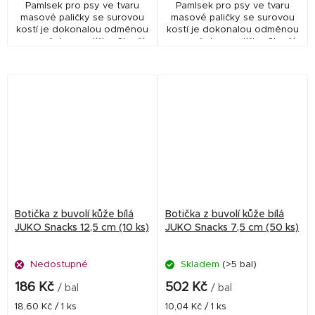
Pamlsek pro psy ve tvaru
Pamlsek pro psy ve tvaru
masové paličky se surovou
masové paličky se surovou
kostí je dokonalou odměnou
kostí je dokonalou odměnou
pro vašeho mazlíčka. Slouží
pro vašeho mazlíčka. Slouží
jako skvělá motivace pro
jako skvělá motivace pro
výcvik nebo jako odměna. Je
výcvik nebo jako odměna. Je
vynikajícím...
vynikajícím...
Botička z buvolí kůže bílá
Botička z buvolí kůže bílá
JUKO Snacks 12,5 cm (10 ks)
JUKO Snacks 7,5 cm (50 ks)
Nedostupné
Skladem
(>5 bal)
186 Kč
502 Kč
/ bal
/ bal
Měrná
Měrná
18,60 Kč / 1 ks
10,04 Kč / 1 ks