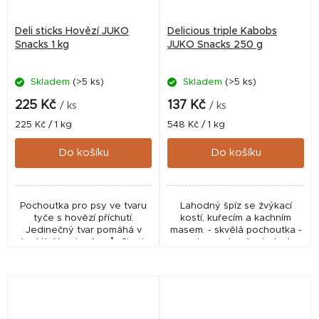
Deli sticks Hovězí JUKO
Delicious triple Kabobs
Snacks 1 kg
JUKO Snacks 250 g
Skladem
(>5 ks)
Skladem
(>5 ks)
225 Kč
137 Kč
/ ks
/ ks
Měrná
Měrná
225 Kč / 1 kg
548 Kč / 1 kg
cena:
cena:
Do košíku
Do košíku
Pochoutka pro psy ve tvaru
Lahodný špíz se žvýkací
tyče s hovězí příchutí.
kostí, kuřecím a kachním
Jedinečný tvar pomáhá v
masem. - skvělá pochoutka -
dentální hygieně psů. Chuť a
snadno se kouše, je tedy
tvar Váš pes vždy ocení.
vhodná i pro štěňata - 100 %
přírodní pamlsek - bohatý na
vysoce kvalitní...