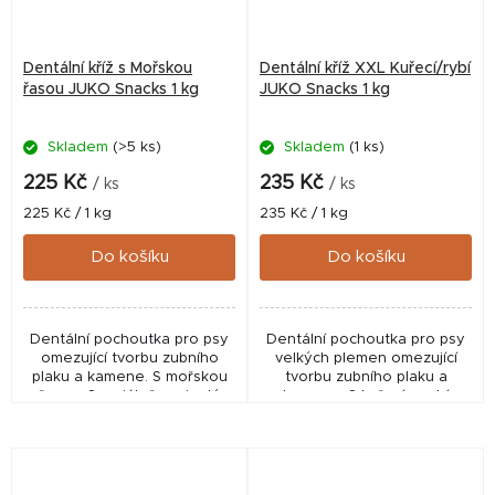
Dentální kříž s Mořskou
Dentální kříž XXL Kuřecí/rybí
řasou JUKO Snacks 1 kg
JUKO Snacks 1 kg
Skladem
(>5 ks)
Skladem
(1 ks)
Průměrné
hodnocení
225 Kč
235 Kč
/ ks
/ ks
produktu
Měrná
Měrná
225 Kč / 1 kg
235 Kč / 1 kg
je
cena:
cena:
5,0
Do košíku
Do košíku
z
5
hvězdiček.
Dentální pochoutka pro psy
Dentální pochoutka pro psy
omezující tvorbu zubního
velkých plemen omezující
plaku a kamene. S mořskou
tvorbu zubního plaku a
řasou. Speciálně vyvinutý
kamene. S kuřecí a rybí
tvar do X pro zdravý chrup a
příchutí. Speciálně vyvinutý
dásně. Poloměkká
tvar do X pro zdravý chrup a
konzistence. Snadno...
dásně. Pevnější...