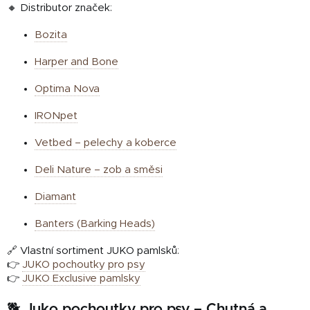
🔸 Distributor značek:
Bozita
Harper and Bone
Optima Nova
IRONpet
Vetbed – pelechy a koberce
Deli Nature – zob a směsi
Diamant
Banters (Barking Heads)
🔗 Vlastní sortiment JUKO pamlsků:
👉
JUKO pochoutky pro psy
👉
JUKO Exclusive pamlsky
🐕 Juko pochoutky pro psy – Chutná a