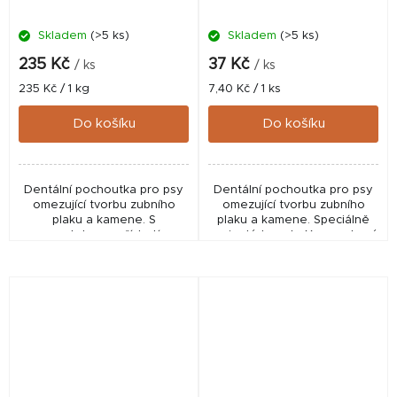
Skladem
(>5 ks)
Skladem
(>5 ks)
235 Kč
37 Kč
/ ks
/ ks
Měrná
Měrná
235 Kč / 1 kg
7,40 Kč / 1 ks
cena:
cena:
Do košíku
Do košíku
Dentální pochoutka pro psy
Dentální pochoutka pro psy
omezující tvorbu zubního
omezující tvorbu zubního
plaku a kamene. S
plaku a kamene. Speciálně
mentolovou příchutí.
vyvinutý tvar do X pro zdravý
Speciálně vyvinutý tvar do X
chrup a dásně. Poloměkká
pro zdravý chrup a dásně.
konzistence. Snadno
Poloměkká konzistence.
stravitelné. Obsahuje...
Snadno...