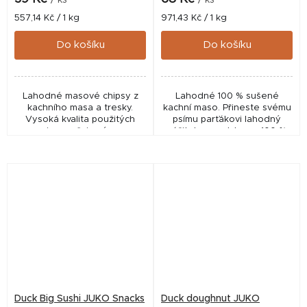
Měrná
Měrná
557,14 Kč / 1 kg
971,43 Kč / 1 kg
cena:
cena:
Do košíku
Do košíku
Lahodné masové chipsy z
Lahodné 100 % sušené
kachního masa a tresky.
kachní maso. Přineste svému
Vysoká kvalita použitých
psímu parťákovi lahodný
surovin zaručuje výraznou
zážitek s pamlsky ze 100 %
chuť a vůni. 100 % přírodní,
kachního masa. Tyto chutné
bez lepku. Sáček má
odměny jsou připravené z
praktické uzavírání, pamlsky...
vysoce kvalitního...
Duck Big Sushi JUKO Snacks
Duck doughnut JUKO