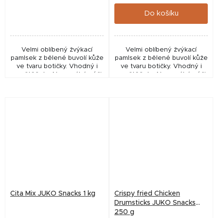
cena:
cena:
Do košíku
Velmi oblíbený žvýkací
Velmi oblíbený žvýkací
pamlsek z bělené buvolí kůže
pamlsek z bělené buvolí kůže
ve tvaru botičky. Vhodný i
ve tvaru botičky. Vhodný i
pro štěňata. Napomáhá péči
pro štěňata. Napomáhá péči
o zuby a posiluje žvýkací
o zuby a posiluje žvýkací
svaly, mechanicky čistí zuby a
svaly, mechanicky čistí zuby a
masíruje...
masíruje...
Cita Mix JUKO Snacks 1 kg
Crispy fried Chicken
Drumsticks JUKO Snacks
250 g