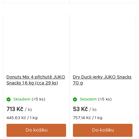
Anti-plaque - speciální
Anti-plaque - speciální
složení vybraných
složení vybraných
mikroelementů výrazně
mikroelementů výrazně
redukuje tvorbu zubního...
redukuje tvorbu zubního...
Donuts Mix 4 příchutě JUKO
Dry Duck jerky JUKO Snacks
Snacks 1,6 kg (cca 29 ks)
70 g
Skladem
(>5 ks)
Skladem
(>5 ks)
713 Kč
53 Kč
/ ks
/ ks
Měrná
Měrná
445,63 Kč / 1 kg
757,14 Kč / 1 kg
cena:
cena:
Do košíku
Do košíku