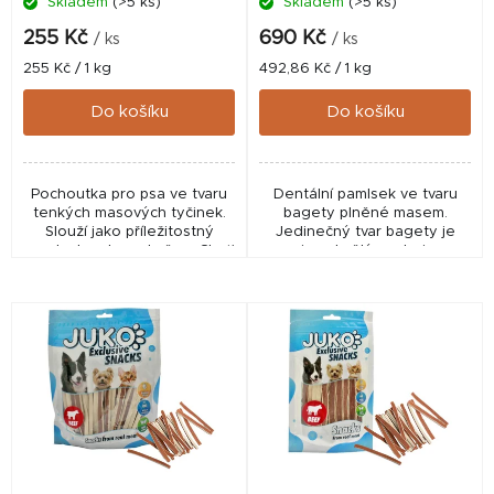
Skladem
(>5 ks)
Skladem
(>5 ks)
u
k
255 Kč
690 Kč
/ ks
/ ks
t
Měrná
Měrná
255 Kč / 1 kg
492,86 Kč / 1 kg
cena:
cena:
ů
Do košíku
Do košíku
Pochoutka pro psa ve tvaru
Dentální pamlsek ve tvaru
tenkých masových tyčinek.
bagety plněné masem.
Slouží jako příležitostný
Jedinečný tvar bagety je
pamlsek nebo odměna. Chuť
nejen skvělým zdrojem
a tvar Váš pes vždy ocení.
výživy, ale také pomáhá díky
Složení: obiloviny, vedlejší
svému tvaru udržet zuby
produkty...
vašeho mazlíčka v
perfektním...