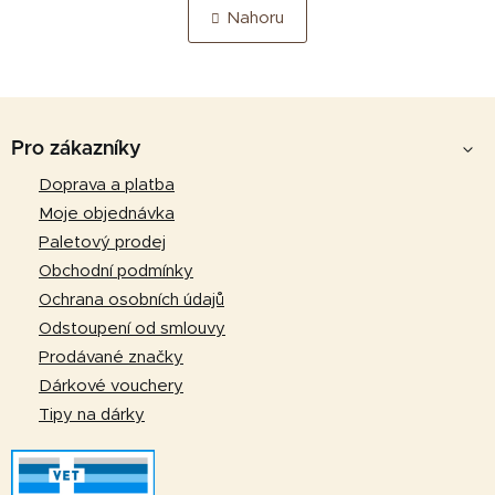
v
á
Nahoru
n
l
k
á
o
d
v
a
á
Z
c
n
á
í
Pro zákazníky
í
p
p
Doprava a platba
r
a
Moje objednávka
v
t
k
Paletový prodej
y
í
Obchodní podmínky
v
Ochrana osobních údajů
ý
Odstoupení od smlouvy
p
Prodávané značky
i
Dárkové vouchery
s
u
Tipy na dárky