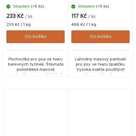
Skladem
(>5 ks)
Skladem
(>5 ks)
233 Kč
117 Kč
/ ks
/ ks
Měrná
Měrná
233 Kč / 1 kg
468 Kč / 1 kg
cena:
cena:
Do košíku
Do košíku
Pochoutka pro psa ve tvaru
Lahodný masový pamlsek
barevných tyčinek. Šťavnatá
pro psy ve tvaru špalíčku.
poloměkká masová
Vysoká kvalita použitých
pochoutka pro psy k běžné
surovin zaručuje výraznou
denní krmné dávce.
chuť a vůni. 100 % přírodní,
bez lepku. Sáček má
praktické uzavírání,...