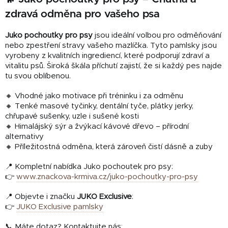
zdravá odměna pro vašeho psa
Juko pochoutky pro psy
jsou ideální volbou pro odměňování
nebo zpestření stravy vašeho mazlíčka. Tyto pamlsky jsou
vyrobeny z kvalitních ingrediencí, které podporují zdraví a
vitalitu psů. Široká škála příchutí zajistí, že si každý pes najde
tu svou oblíbenou.
🔸 Vhodné jako motivace při tréninku i za odměnu
🔸 Tenké masové tyčinky, dentální tyče, plátky jerky,
chřupavé sušenky, uzle i sušené kosti
🔸 Himalájský sýr a žvýkací kávové dřevo – přírodní
alternativy
🔸 Příležitostná odměna, která zároveň čistí dásně a zuby
📍 Kompletní nabídka Juko pochoutek pro psy:
👉
www.znackova-krmiva.cz/juko-pochoutky-pro-psy
📍 Objevte i značku
JUKO Exclusive
:
👉
JUKO Exclusive pamlsky
📞 Máte dotaz? Kontaktujte nás: