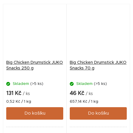
bez lepku. Sáček má
bez lepku.
praktické uzavírání
Big Chicken Drumstick JUKO
Big Chicken Drumstick JUKO
Snacks 250 g
Snacks 70 g
Skladem
(>5 ks)
Skladem
(>5 ks)
131 Kč
46 Kč
/ ks
/ ks
Měrná
Měrná
0,52 Kč / 1 kg
657,14 Kč / 1 kg
cena:
cena:
Do košíku
Do košíku