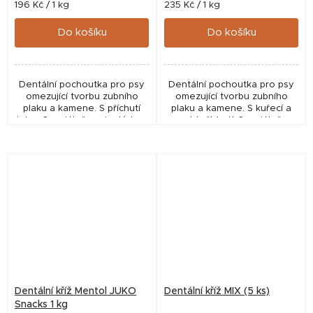
Měrná
Měrná
196 Kč / 1 kg
235 Kč / 1 kg
cena:
cena:
Do košíku
Do košíku
Dentální pochoutka pro psy
Dentální pochoutka pro psy
omezující tvorbu zubního
omezující tvorbu zubního
plaku a kamene. S příchutí
plaku a kamene. S kuřecí a
jater. Speciálně vyvinutý tvar
rybí příchutí. Speciálně
do X pro zdravý chrup a
vyvinutý tvar do X pro zdravý
dásně. Poloměkká
chrup a dásně. Poloměkká
konzistence.
konzistence....
Dentální kříž Mentol JUKO
Dentální kříž MIX (5 ks)
Snacks 1 kg