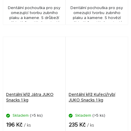
Dentální pochoutka pro psy
Dentální pochoutka pro psy
omezující tvorbu zubního
omezující tvorbu zubního
plaku a kamene. S drůbeží
plaku a kamene. S hovězí
příchutí. Speciálně vyvinutý
příchutí. Speciálně vyvinutý
tvar do X pro zdravý chrup a
tvar do X pro zdravý chrup a
dásně. Poloměkká
dásně. Poloměkká
konzistence. Snadno...
konzistence. Snadno...
Dentální kříž Játra JUKO
Dentální kříž Kuřecí/rybí
Snacks 1 kg
JUKO Snacks 1 kg
Skladem
(>5 ks)
Skladem
(>5 ks)
196 Kč
235 Kč
/ ks
/ ks