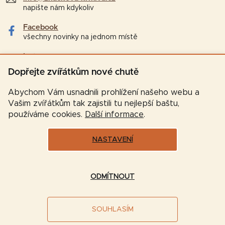
napište nám kdykoliv
Facebook
všechny novinky na jednom místě
Instagram
tipy a zajímavosti pro chovatele
Dopřejte zvířátkům nové chutě
Abychom Vám usnadnili prohlížení našeho webu a
Vašim zvířátkům tak zajistili tu nejlepší baštu,
používáme cookies.
Další informace
.
NASTAVENÍ
Vytvořil Shoptet
ODMÍTNOUT
Copyright 2026
Značková-krmiva.cz
. Všechna práva
SOUHLASÍM
vyhrazena.
Upravit nastavení cookies