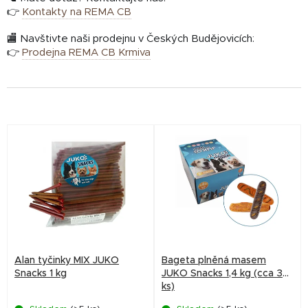
👉
Kontakty na REMA CB
🏬 Navštivte naši prodejnu v Českých Budějovicích:
👉
Prodejna REMA CB Krmiva
V
ý
p
i
s
p
r
Alan tyčinky MIX JUKO
Bageta plněná masem
o
Snacks 1 kg
JUKO Snacks 1,4 kg (cca 32
ks)
d