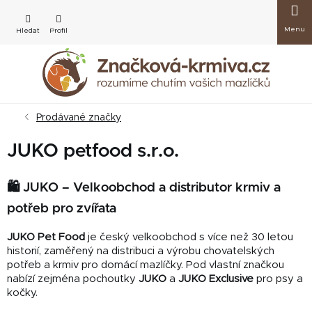
Přejít
Nákup
na
obsah
košík
Prodávané značky
JUKO petfood s.r.o.
🛍️ JUKO – Velkoobchod a distributor krmiv a
potřeb pro zvířata
JUKO Pet Food
je český velkoobchod s více než 30 letou
historií, zaměřený na distribuci a výrobu chovatelských
potřeb a krmiv pro domácí mazlíčky. Pod vlastní značkou
nabízí zejména pochoutky
JUKO
a
JUKO Exclusive
pro psy a
kočky.