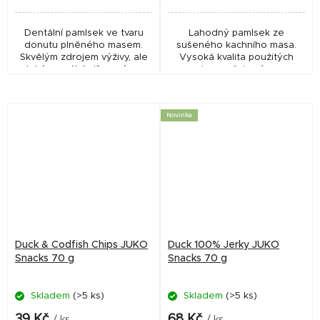
Dentální pamlsek ve tvaru
Lahodný pamlsek ze
donutu plněného masem.
sušeného kachního masa.
Skvělým zdrojem výživy, ale
Vysoká kvalita použitých
také pomáhá díky svému
surovin zaručuje výraznou
tvaru udržet zuby vašeho
chuť a vůni. 100 % přírodní,
mazlíčka v perfektním stavu.
bez lepku. Sáček má
praktické uzavírání, pamlsky
Novinka
tak...
Duck & Codfish Chips JUKO
Duck 100% Jerky JUKO
Snacks 70 g
Snacks 70 g
Skladem
(>5 ks)
Skladem
(>5 ks)
39 Kč
68 Kč
/ ks
/ ks