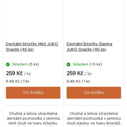
Dentální lístečky Mint JUKO
Dentální lístečky Slanina
Snacks (40 ks)
JUKO Snacks (40 ks)
Skladem
(5 ks)
Skladem
(>5 ks)
259 Kč
259 Kč
/ ks
/ ks
Měrná
Měrná
6,48 Kč / 1 ks
6,48 Kč / 1 ks
cena:
cena:
Do košíku
Do košíku
Chutná a lehce stravitelná
Chutná a lehce stravitelná
dentální pochoutka s jemnou
dentální pochoutka s jemnou
mint chutí ve tvaru lístečku.
chutí slaniny ve tvaru lístečků.