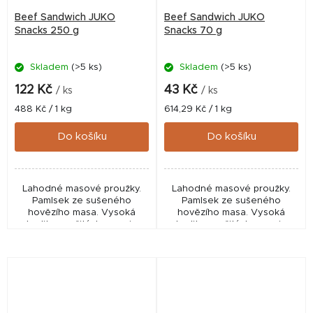
Beef Sandwich JUKO
Beef Sandwich JUKO
Snacks 250 g
Snacks 70 g
Skladem
(>5 ks)
Skladem
(>5 ks)
122 Kč
43 Kč
/ ks
/ ks
Měrná
Měrná
488 Kč / 1 kg
614,29 Kč / 1 kg
cena:
cena:
Do košíku
Do košíku
Lahodné masové proužky.
Lahodné masové proužky.
Pamlsek ze sušeného
Pamlsek ze sušeného
hovězího masa. Vysoká
hovězího masa. Vysoká
kvalita použitých surovin
kvalita použitých surovin
zaručuje výraznou chuť a
zaručuje výraznou chuť a
vůni. Bez lepku.
vůni. Bez lepku. Sáček má
praktické uzavírání.