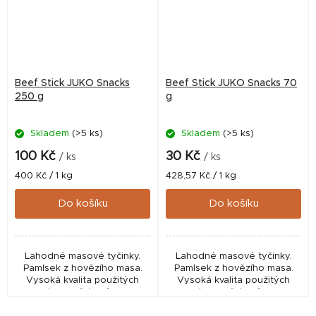
Beef Stick JUKO Snacks
Beef Stick JUKO Snacks 70
250 g
g
Skladem
(>5 ks)
Skladem
(>5 ks)
100 Kč
30 Kč
/ ks
/ ks
Měrná
Měrná
400 Kč / 1 kg
428,57 Kč / 1 kg
cena:
cena:
Do košíku
Do košíku
Lahodné masové tyčinky.
Lahodné masové tyčinky.
Pamlsek z hovězího masa.
Pamlsek z hovězího masa.
Vysoká kvalita použitých
Vysoká kvalita použitých
surovin zaručuje výraznou
surovin zaručuje výraznou
chuť a vůni. 100 % přírodní,
chuť a vůni. 100 % přírodní,