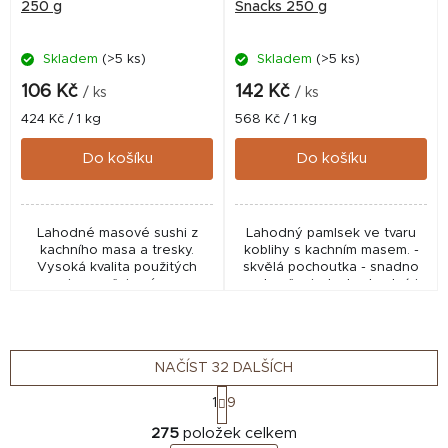
250 g
Snacks 250 g
Skladem
(>5 ks)
Skladem
(>5 ks)
106 Kč
142 Kč
/ ks
/ ks
Měrná
Měrná
424 Kč / 1 kg
568 Kč / 1 kg
cena:
cena:
Do košíku
Do košíku
Lahodné masové sushi z
Lahodný pamlsek ve tvaru
kachního masa a tresky.
koblihy s kachním masem. -
Vysoká kvalita použitých
skvělá pochoutka - snadno
surovin zaručuje výraznou
se kouše, je tedy vhodná i
chuť a vůni. 100 % přírodní,
pro štěňata - 100 % přírodní
bez lepku. Sáček má
pamlsek - jediný zdroj
praktické uzavírání, pamlsky...
bohatých, snadno...
NAČÍST 32 DALŠÍCH
S
1
9
t
O
r
275
položek celkem