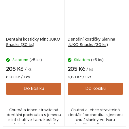
Dentální kostičky Mint JUKO
Dentální kostičky Slanina
Snacks (30 ks)
JUKO Snacks (30 ks)
Skladem
(>5 ks)
Skladem
(>5 ks)
205 Kč
205 Kč
/ ks
/ ks
Měrná
Měrná
6,83 Kč / 1 ks
6,83 Kč / 1 ks
cena:
cena:
Do košíku
Do košíku
Chutná a lehce stravitelná
Chutná a lehce stravitelná
dentální pochoutka s jemnou
dentální pochoutka s jemnou
mint chutí ve tvaru kostičky.
chutí slaniny ve tvaru
Anti-plaque - speciální
kostičky. Anti-plaque -