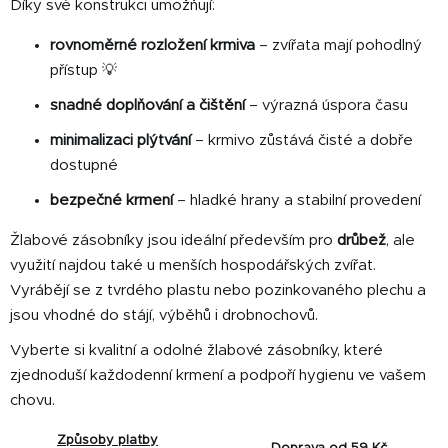
y
Díky své konstrukci umožňují:
v
rovnoměrné rozložení krmiva
– zvířata mají pohodlný
ý
p
přístup 💡
i
snadné doplňování a čištění
– výrazná úspora času
s
u
minimalizaci plýtvání
– krmivo zůstává čisté a dobře
dostupné
bezpečné krmení
– hladké hrany a stabilní provedení
Žlabové zásobníky jsou ideální především pro
drůbež
, ale
využití najdou také u menších hospodářských zvířat.
Vyrábějí se z tvrdého plastu nebo pozinkovaného plechu a
jsou vhodné do stájí, výběhů i drobnochovů.
Vyberte si kvalitní a odolné žlabové zásobníky, které
zjednoduší každodenní krmení a podpoří hygienu ve vašem
chovu.
Způsoby platby