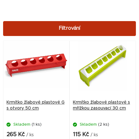
V
ý
p
i
s
p
r
Krmítko žlabové plastové G
Krmítko žlabové plastové s
o
s otvory 50 cm
mřížkou zasouvací 30 cm
d
Skladem
(1 ks)
Skladem
(2 ks)
u
k
265 Kč
115 Kč
/ ks
/ ks