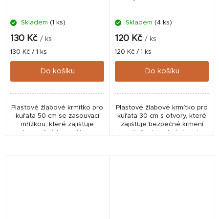
Skladem
(1 ks)
Skladem
(4 ks)
130 Kč
120 Kč
/ ks
/ ks
Měrná
Měrná
130 Kč / 1 ks
120 Kč / 1 ks
cena:
cena:
Do košíku
Do košíku
Plastové žlabové krmítko pro
Plastové žlabové krmítko pro
kuřata 50 cm se zasouvací
kuřata 30 cm s otvory, které
mřížkou, které zajišťuje
zajišťuje bezpečné krmení
bezpečné krmení bez
bez tlačenic a chrání krmivo
tlačenic a chrání krmivo před
před znečištěním i plýtváním.
znečištěním i plýtváním.
Odolné a snadno
Odolné a snadno...
omyvatelné řešení...