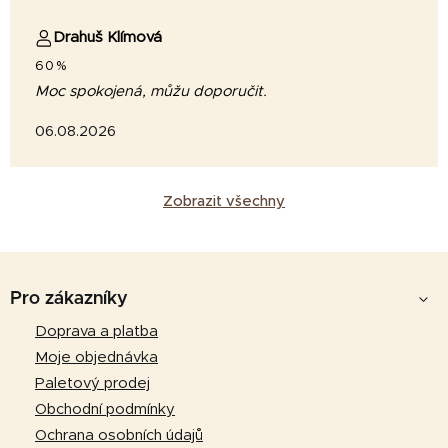
Drahuš Klímová
60%
Moc spokojená, můžu doporučit.
06.08.2026
Zobrazit všechny
Z
á
Pro zákazníky
p
Doprava a platba
a
Moje objednávka
t
Paletový prodej
í
Obchodní podmínky
Ochrana osobních údajů