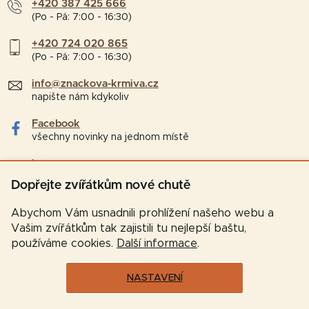
+420 387 425 666
(Po - Pá: 7:00 - 16:30)
+420 724 020 865
(Po - Pá: 7:00 - 16:30)
info@znackova-krmiva.cz
napište nám kdykoliv
Facebook
všechny novinky na jednom místě
Instagram
tipy a zajímavosti pro chovatele
Dopřejte zvířátkům nové chutě
Abychom Vám usnadnili prohlížení našeho webu a
Vašim zvířátkům tak zajistili tu nejlepší baštu,
používáme cookies.
Další informace
.
NASTAVENÍ