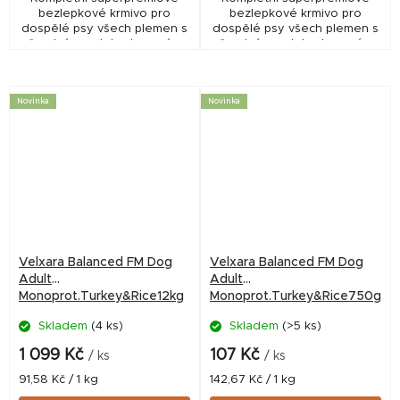
bezlepkové krmivo pro
bezlepkové krmivo pro
dospělé psy všech plemen s
dospělé psy všech plemen s
čerstvým a dehydrovaným
čerstvým a dehydrovaným
jehněčím masem
jehněčím masem
(monoprotein).
(monoprotein).
Novinka
Novinka
Velxara Balanced FM Dog
Velxara Balanced FM Dog
Adult
Adult
Monoprot.Turkey&Rice12kg
Monoprot.Turkey&Rice750g
Skladem
(4 ks)
Skladem
(>5 ks)
1 099 Kč
107 Kč
/ ks
/ ks
Měrná
Měrná
91,58 Kč / 1 kg
142,67 Kč / 1 kg
cena:
cena: