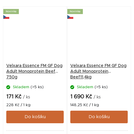
Novinka
Novinka
Velxara Essence FM GF Dog
Velxara Essence FM GF Dog
Adult Monoprotein Beef
Adult Monoprotein
750g
Beef11,4kg
Skladem
(>5 ks)
Skladem
(>5 ks)
171 Kč
1 690 Kč
/ ks
/ ks
Měrná
Měrná
228 Kč / 1 kg
148,25 Kč / 1 kg
cena:
cena:
Do košíku
Do košíku