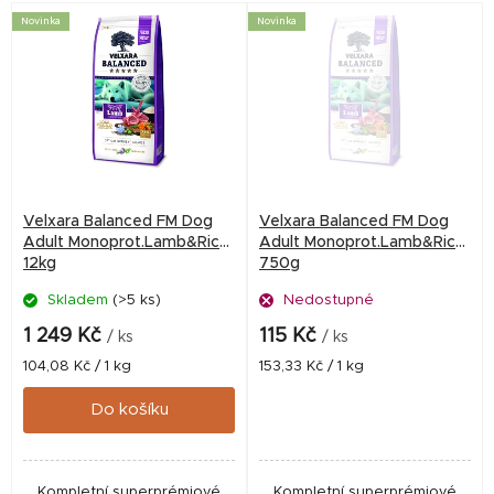
Novinka
Novinka
Velxara Balanced FM Dog
Velxara Balanced FM Dog
Adult Monoprot.Lamb&Rice
Adult Monoprot.Lamb&Rice
12kg
750g
Skladem
(>5 ks)
Nedostupné
1 249 Kč
115 Kč
/ ks
/ ks
Měrná
Měrná
104,08 Kč / 1 kg
153,33 Kč / 1 kg
cena:
cena:
Do košíku
Kompletní superprémiové
Kompletní superprémiové