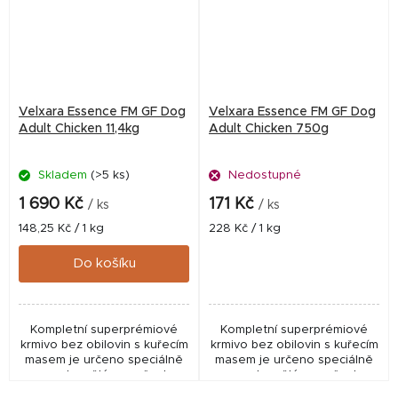
Velxara Essence FM GF Dog
Velxara Essence FM GF Dog
Adult Chicken 11,4kg
Adult Chicken 750g
Skladem
(>5 ks)
Nedostupné
1 690 Kč
171 Kč
/ ks
/ ks
Měrná
Měrná
148,25 Kč / 1 kg
228 Kč / 1 kg
cena:
cena:
Do košíku
Kompletní superprémiové
Kompletní superprémiové
krmivo bez obilovin s kuřecím
krmivo bez obilovin s kuřecím
masem je určeno speciálně
masem je určeno speciálně
pro dospělé psy všech
pro dospělé psy všech
plemen.
plemen.