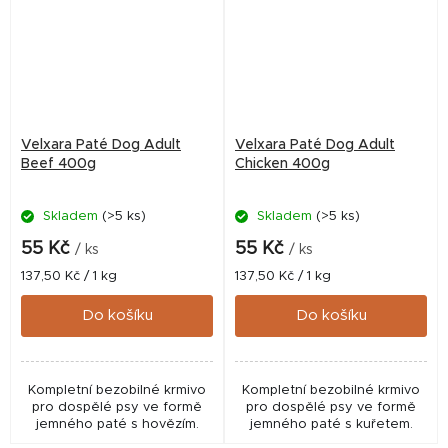
Velxara Paté Dog Adult
Velxara Paté Dog Adult
Beef 400g
Chicken 400g
Skladem
(>5 ks)
Skladem
(>5 ks)
55 Kč
55 Kč
/ ks
/ ks
Měrná
Měrná
137,50 Kč / 1 kg
137,50 Kč / 1 kg
cena:
cena:
Do košíku
Do košíku
Kompletní bezobilné krmivo
Kompletní bezobilné krmivo
pro dospělé psy ve formě
pro dospělé psy ve formě
jemného paté s hovězím.
jemného paté s kuřetem.