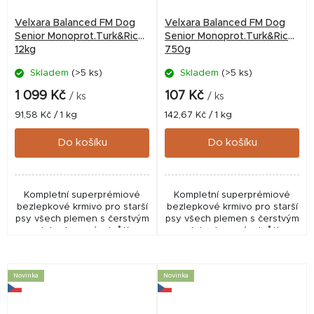
Velxara Balanced FM Dog
Velxara Balanced FM Dog
Senior Monoprot.Turk&Rice
Senior Monoprot.Turk&Rice
12kg
750g
Skladem
(>5 ks)
Skladem
(>5 ks)
1 099 Kč
107 Kč
/ ks
/ ks
Měrná
Měrná
91,58 Kč / 1 kg
142,67 Kč / 1 kg
cena:
cena:
Do košíku
Do košíku
Kompletní superprémiové
Kompletní superprémiové
bezlepkové krmivo pro starší
bezlepkové krmivo pro starší
psy všech plemen s čerstvým
psy všech plemen s čerstvým
a dehydrovaným krůtím
a dehydrovaným krůtím
masem (monoprotein).
masem (monoprotein).
Novinka
Novinka