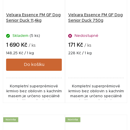
Velxara Essence FM GF Dog
Velxara Essence FM GF Dog
Senior Duck 11,4kg
Senior Duck 750g
Skladem
(5 ks)
Nedostupné
1 690 Kč
171 Kč
/ ks
/ ks
Měrná
Měrná
148,25 Kč / 1 kg
228 Kč / 1 kg
cena:
cena:
Do košíku
Kompletní superprémiové
Kompletní superprémiové
krmivo bez obilovin s kachním
krmivo bez obilovin s kachním
masem je určeno speciálně
masem je určeno speciálně
pro starší psy všech plemen.
pro starší psy všech plemen.
Novinka
Novinka