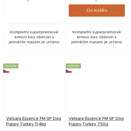
cena:
cena:
Do košíku
Kompletní superprémiové
Kompletní superprémiové
krmivo bez obilovin s
krmivo bez obilovin s
jehněčím masem je určeno
jehněčím masem je určeno
speciálně pro dospělé psy
speciálně pro dospělé psy
všech plemen.
všech plemen.
Novinka
Novinka
Velxara Essence FM GF Dog
Velxara Essence FM GF Dog
Puppy Turkey 11,4kg
Puppy Turkey 750g