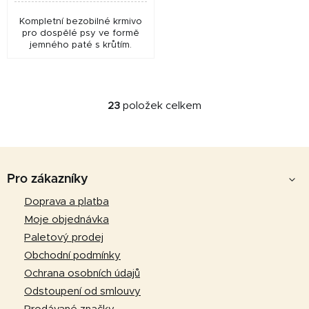
Kompletní bezobilné krmivo
pro dospělé psy ve formě
jemného paté s krůtím.
23
položek celkem
O
v
l
Z
á
d
á
Pro zákazníky
a
p
Doprava a platba
c
a
í
Moje objednávka
p
t
Paletový prodej
r
í
Obchodní podmínky
v
Ochrana osobních údajů
k
Odstoupení od smlouvy
y