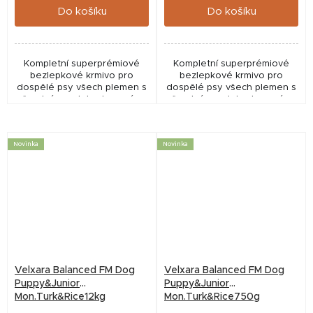
Do košíku
Do košíku
Kompletní superprémiové
Kompletní superprémiové
bezlepkové krmivo pro
bezlepkové krmivo pro
dospělé psy všech plemen s
dospělé psy všech plemen s
čerstvým a dehydrovaným
čerstvým a dehydrovaným
krůtím masem (monoprotein).
krůtím masem (monoprotein).
Novinka
Novinka
Velxara Balanced FM Dog
Velxara Balanced FM Dog
Puppy&Junior
Puppy&Junior
Mon.Turk&Rice12kg
Mon.Turk&Rice750g