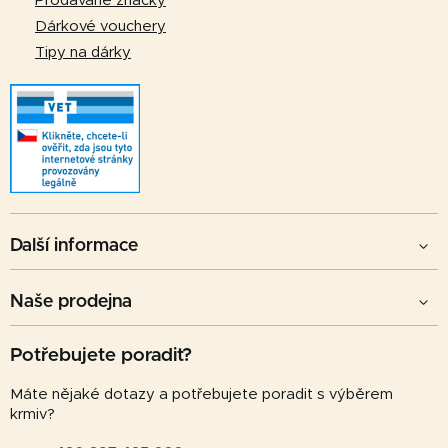
v
Prodávané značky
ý
Dárkové vouchery
p
Tipy na dárky
i
s
u
Další informace
Naše prodejna
Potřebujete poradit?
Máte nějaké dotazy a potřebujete poradit s výběrem
krmiv?