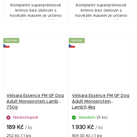
Kompletní superprémiové
Kompletní superprémiové
krmivo bez obilovin s
krmivo bez obilovin s
hovězím masem je určeno
hovězím masem je určeno
speciálně pro dospělé psy
speciálně pro dospělé psy
všech plemen.
všech plemen.
Novinka
Novinka
Velxara Essence FM GF Dog
Velxara Essence FM GF Dog
Adult Monoprotein Lamb
Adult Monoprotein
750g
Lamb11,4kg
Nedostupné
Skladem
(5 ks)
189 Kč
1 930 Kč
/ ks
/ ks
Měrná
Měrná
252 Kč / 1 kg
169,30 Kč / 1 kg