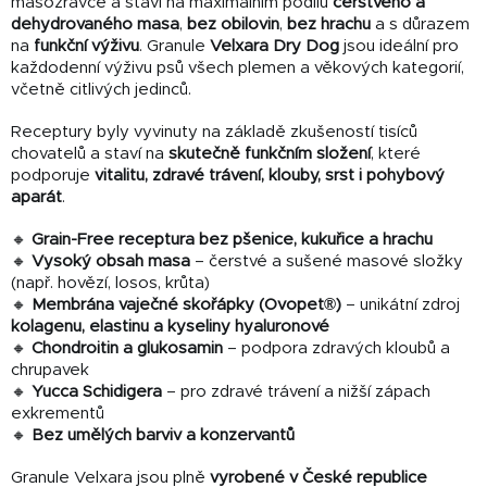
masožravce a staví na maximálním podílu
čerstvého a
dehydrovaného masa
,
bez obilovin
,
bez hrachu
a s důrazem
na
funkční výživu
. Granule
Velxara Dry Dog
jsou ideální pro
každodenní výživu psů všech plemen a věkových kategorií,
včetně citlivých jedinců.
Receptury byly vyvinuty na základě zkušeností tisíců
chovatelů a staví na
skutečně funkčním složení
, které
podporuje
vitalitu, zdravé trávení, klouby, srst i pohybový
aparát
.
🔸
Grain-Free receptura bez pšenice, kukuřice a hrachu
🔸
Vysoký obsah masa
– čerstvé a sušené masové složky
(např. hovězí, losos, krůta)
🔸
Membrána vaječné skořápky (Ovopet®)
– unikátní zdroj
kolagenu, elastinu a kyseliny hyaluronové
🔸
Chondroitin a glukosamin
– podpora zdravých kloubů a
chrupavek
🔸
Yucca Schidigera
– pro zdravé trávení a nižší zápach
exkrementů
🔸
Bez umělých barviv a konzervantů
Granule Velxara jsou plně
vyrobené v České republice