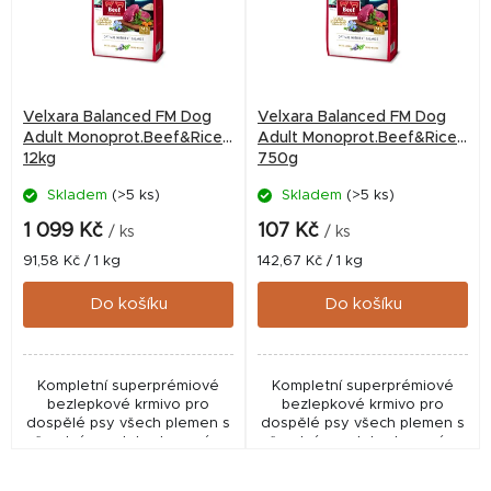
i
s
p
r
Velxara Balanced FM Dog
Velxara Balanced FM Dog
o
Adult Monoprot.Beef&Rice
Adult Monoprot.Beef&Rice
12kg
750g
d
Skladem
(>5 ks)
Skladem
(>5 ks)
u
k
1 099 Kč
107 Kč
/ ks
/ ks
t
Měrná
Měrná
91,58 Kč / 1 kg
142,67 Kč / 1 kg
cena:
cena:
ů
Do košíku
Do košíku
Kompletní superprémiové
Kompletní superprémiové
bezlepkové krmivo pro
bezlepkové krmivo pro
dospělé psy všech plemen s
dospělé psy všech plemen s
čerstvým a dehydrovaným
čerstvým a dehydrovaným
hovězím masem
hovězím masem
(monoprotein).
(monoprotein).