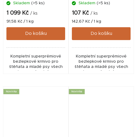
Skladem
(>5 ks)
Skladem
(>5 ks)
1 099 Kč
107 Kč
/ ks
/ ks
Měrná
Měrná
91,58 Kč / 1 kg
142,67 Kč / 1 kg
cena:
cena:
Do košíku
Do košíku
Kompletní superprémiové
Kompletní superprémiové
bezlepkové krmivo pro
bezlepkové krmivo pro
štěňata a mladé psy všech
štěňata a mladé psy všech
plemen s čerstvým a
plemen s čerstvým a
dehydrovaným krůtím masem
dehydrovaným krůtím masem
(monoprotein).
(monoprotein).
Novinka
Novinka