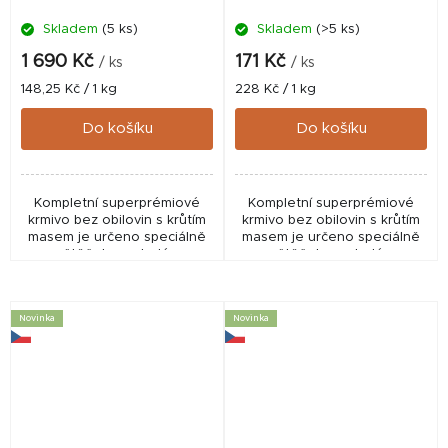
Skladem
(5 ks)
Skladem
(>5 ks)
1 690 Kč
171 Kč
/ ks
/ ks
Měrná
Měrná
148,25 Kč / 1 kg
228 Kč / 1 kg
cena:
cena:
Do košíku
Do košíku
Kompletní superprémiové
Kompletní superprémiové
krmivo bez obilovin s krůtím
krmivo bez obilovin s krůtím
masem je určeno speciálně
masem je určeno speciálně
pro štěňata a mladé psy
pro štěňata a mladé psy
všech plemen.
všech plemen.
Novinka
Novinka