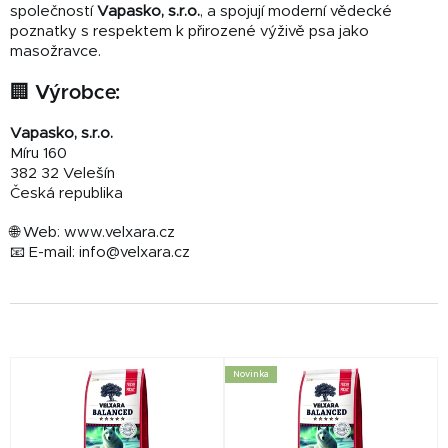
společností
Vapasko, s.r.o.
, a spojují moderní vědecké
poznatky s respektem k přirozené výživě psa jako
masožravce.
🏢 Výrobce:
Vapasko, s.r.o.
Míru 160
382 32 Velešín
Česká republika
🌐 Web: www.velxara.cz
📧 E-mail: info@velxara.cz
V
Novinka
ý
p