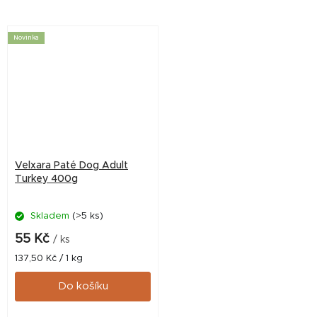
Novinka
Velxara Paté Dog Adult
Turkey 400g
Skladem
(>5 ks)
55 Kč
/ ks
Měrná
137,50 Kč / 1 kg
cena:
Do košíku