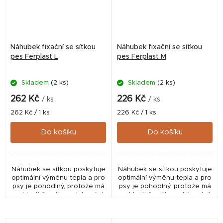
Náhubek fixační se síťkou
Náhubek fixační se síťkou
pes Ferplast L
pes Ferplast M
Skladem
(2 ks)
Skladem
(2 ks)
262 Kč
226 Kč
/ ks
/ ks
Měrná
Měrná
262 Kč / 1 ks
226 Kč / 1 ks
cena:
cena:
Do košíku
Do košíku
Náhubek se síťkou poskytuje
Náhubek se síťkou poskytuje
optimální výměnu tepla a pro
optimální výměnu tepla a pro
psy je pohodlný, protože má
psy je pohodlný, protože má
v oblasti čumáku polstrování.
v oblasti čumáku polstrování.