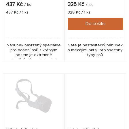
k
437 Kč
328 Kč
/ ks
/ ks
t
Měrná
Měrná
437 Kč / 1 ks
328 Kč / 1 ks
cena:
cena:
ů
Do košíku
Náhubek navržený speciálně
Safe je nastavitelný náhubek
pro nošení psů s krátkým
s měkkými okraji pro všechny
nosem je extrémně
typy psů.
pohodlný díky polstrování a
měkkým okrajům.