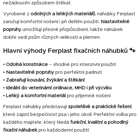
k
nežádoucím způsobem štěkat.
y
Vyrobené z
odolných a lehkých materiálů
, náhubky Ferplast
v
zaručují komfortní nošení i při delším použití.
Nastavitelné
ý
popruhy
umožňují přesné přizpůsobení, takže náhubek
p
i
dobře sedí psům různých velikostí a plemen.
s
Hlavní výhody Ferplast fixačních náhubků 🐾
u
•
Odolná konstrukce
– vhodné pro intenzivní použití
•
Nastavitelné popruhy
pro perfektní padnutí
•
Zabraňují kousání, žvýkání a štěkání
•
Ideální do veterinární ordinace, MHD i při výcviku
•
Lehký a komfortní materiál
pro příjemné nošení
Ferplast náhubky představují
spolehlivé a praktické řešení
,
které zajistí bezpečnost psa i jeho okolí. Perfektní volba pro
každého majitele, který hledá
funkční, kvalitní a pohodlný
fixační náhubek
pro každodenní použití.