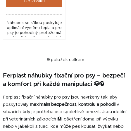
Do košíku
Náhubek se síťkou poskytuje
optimální výměnu tepla a pro
psy je pohodlný, protože má
v oblasti čumáku polstrování.
9
položek celkem
O
v
Ferplast náhubky fixační pro psy – bezpečí
l
á
a komfort při každé manipulaci 🐶🔒
d
a
Ferplast fixační náhubky pro psy jsou navrženy tak, aby
c
poskytovaly
maximální bezpečnost, kontrolu a pohodlí
v
í
situacích, kdy je potřeba psa spolehlivě omezit. Jsou ideální
p
při veterinárních zákrocích 🏥, ošetření doma, při výcviku
r
nebo v jakékoli situaci, kde může pes kousat, žvýkat nebo
v