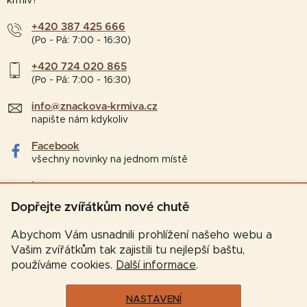
krmiv?
+420 387 425 666
(Po - Pá: 7:00 - 16:30)
+420 724 020 865
(Po - Pá: 7:00 - 16:30)
info@znackova-krmiva.cz
napište nám kdykoliv
Facebook
všechny novinky na jednom místě
Instagram
tipy a zajímavosti pro chovatele
Dopřejte zvířátkům nové chutě
Abychom Vám usnadnili prohlížení našeho webu a
Vašim zvířátkům tak zajistili tu nejlepší baštu,
používáme cookies.
Další informace
.
NASTAVENÍ