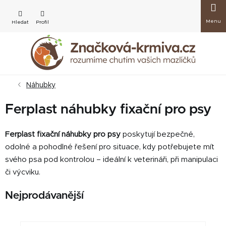
Přejít
Nákup
na
obsah
košík
Náhubky
Ferplast náhubky fixační pro psy
Ferplast fixační náhubky pro psy
poskytují bezpečné,
odolné a pohodlné řešení pro situace, kdy potřebujete mít
svého psa pod kontrolou – ideální k veterináři, při manipulaci
či výcviku.
Nejprodávanější