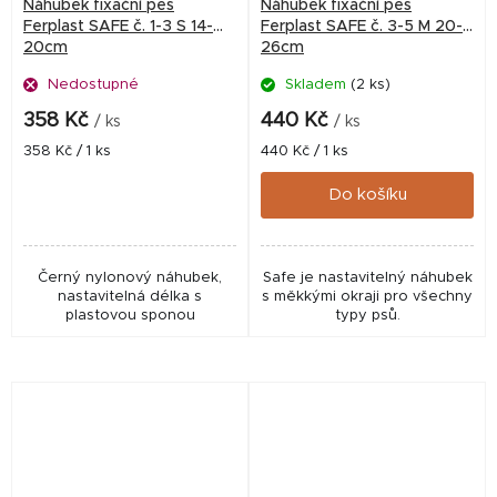
Náhubek fixační pes
Náhubek fixační pes
Ferplast SAFE č. 1-3 S 14-
Ferplast SAFE č. 3-5 M 20-
20cm
26cm
Nedostupné
Skladem
(2 ks)
358 Kč
440 Kč
/ ks
/ ks
Měrná
Měrná
358 Kč / 1 ks
440 Kč / 1 ks
cena:
cena:
Do košíku
Černý nylonový náhubek,
Safe je nastavitelný náhubek
nastavitelná délka s
s měkkými okraji pro všechny
plastovou sponou
typy psů.