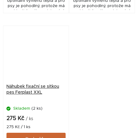
optimální výměnu tepla a pro
optimální výměnu tepla a pro
psy je pohodlný, protože má
psy je pohodlný, protože má
v oblasti čumáku polstrování.
v oblasti čumáku polstrování.
Náhubek fixační se síťkou
pes Ferplast XXL
Skladem
(2 ks)
275 Kč
/ ks
Měrná
275 Kč / 1 ks
cena: