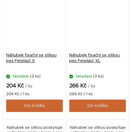
Náhubek fixační se síťkou
Náhubek fixační se síťkou
pes Ferplast S
pes Ferplast XL
Skladem
(2 ks)
Skladem
(3 ks)
204 Kč
266 Kč
/ ks
/ ks
Měrná
Měrná
204 Kč / 1 ks
266 Kč / 1 ks
cena:
cena:
Do košíku
Do košíku
Náhubek se síťkou poskytuje
Náhubek se síťkou poskytuje