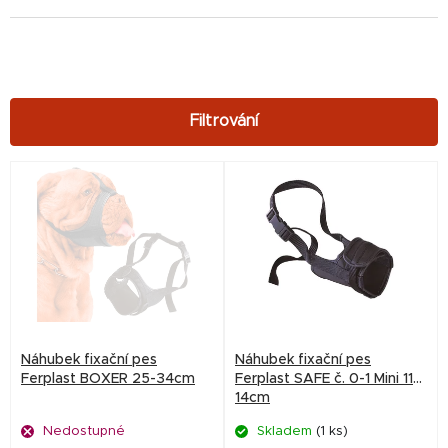
V
ý
p
i
s
p
r
Náhubek fixační pes
Náhubek fixační pes
o
Ferplast BOXER 25-34cm
Ferplast SAFE č. 0-1 Mini 11-
14cm
d
Nedostupné
Skladem
(1 ks)
u