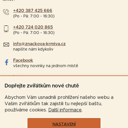
+420 387 425 666
(Po - Pá: 7:00 - 16:30)
+420 724 020 865
(Po - Pá: 7:00 - 16:30)
info@znackova-krmiva.cz
napište nám kdykoliv
Facebook
všechny novinky na jednom místě
Instagram
tipy a zajímavosti pro chovatele
Dopřejte zvířátkům nové chutě
Abychom Vám usnadnili prohlížení našeho webu a
Vašim zvířátkům tak zajistili tu nejlepší baštu,
používáme cookies.
Další informace
.
NASTAVENÍ