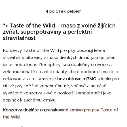
špičkového hovězího masa,...
4
položek celkem
O
v
🐾 Taste of the Wild – maso z volně žijících
l
zvířat, superpotraviny a perfektní
á
stravitelnost
d
a
Konzervy Taste of the Wild pro psy obsahují lehce
c
í
stravitelné bílkoviny z masa divokých druhů, jako je jelen,
p
bison nebo losos. Receptury jsou doplněny o ovoce a
r
zeleninu bohaté na antioxidanty, které podporují imunitu a
v
celkovou vitalitu. Krmivo je
bez obilovin a GMO
, ideální pro
k
citlivé psy i běžné krmení. Chutné, voňavé a nutričně
y
vyvážené konzervy skvěle poslouží samostatně i jako
v
doplněk k suchému krmivu.
ý
p
Konzervy doplňte o granulované
krmivo pro psy Taste of
i
the Wild
s
u