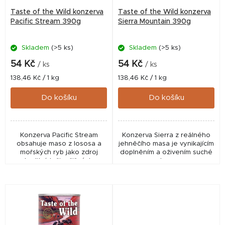
r
Taste of the Wild konzerva
Taste of the Wild konzerva
o
Pacific Stream 390g
Sierra Mountain 390g
d
Skladem
(>5 ks)
Skladem
(>5 ks)
u
k
54 Kč
54 Kč
/ ks
/ ks
t
Měrná
Měrná
138,46 Kč / 1 kg
138,46 Kč / 1 kg
cena:
cena:
ů
Do košíku
Do košíku
Konzerva Pacific Stream
Konzerva Sierra z reálného
obsahuje maso z lososa a
jehněčího masa je vynikajícím
mořských ryb jako zdroj
doplněním a oživením suché
kvalitních živočišných
stravy.
bílkovin?.