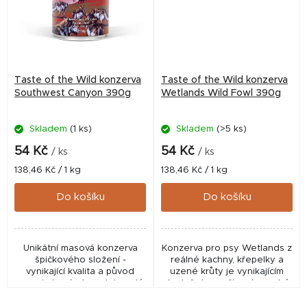
Taste of the Wild konzerva
Taste of the Wild konzerva
Southwest Canyon 390g
Wetlands Wild Fowl 390g
Skladem
(1 ks)
Skladem
(>5 ks)
54 Kč
54 Kč
/ ks
/ ks
Měrná
Měrná
138,46 Kč / 1 kg
138,46 Kč / 1 kg
cena:
cena:
Do košíku
Do košíku
Unikátní masová konzerva
Konzerva pro psy Wetlands z
špičkového složení -
reálné kachny, křepelky a
vynikající kvalita a původ
uzené krůty je vynikajícím
surovin je zárukou dokonalé
doplněním a oživením suché
výživy i chuti. Wetlands je
stravy
receptura složena ze