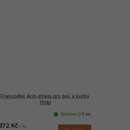
Francodex Anti-stress pro psy a kočky
75tbl
Skladem
(>5 ks)
372 Kč
/ ks