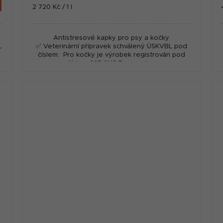
Měrná
2 720 Kč / 1 l
cena:
Antistresové kapky pro psy a kočky
L
✅ Veterinární přípravek schválený ÚSKVBL pod
číslem: Pro kočky je výrobek registrován pod
číslem 325‑21/C Pro psy je...