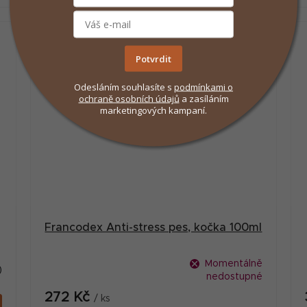
-5 % kód Fit5
Potvrdit
Odesláním souhlasíte s
podmínkami
o
ochraně osobních údajů
a zasíláním
marketingových kampaní.
Francodex Anti-stress pes, kočka 100ml
Momentálně
)
nedostupné
272 Kč
/ ks