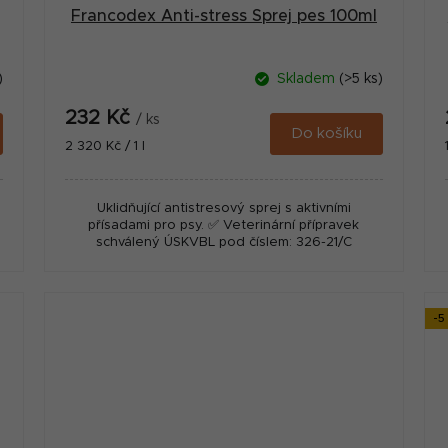
Francodex Anti-stress Sprej pes 100ml
)
Skladem
(>5 ks)
232 Kč
/ ks
Do košíku
Měrná
2 320 Kč / 1 l
cena:
Uklidňující antistresový sprej s aktivními
přísadami pro psy. ✅ Veterinární přípravek
schválený ÚSKVBL pod číslem: 326-21/C
-5