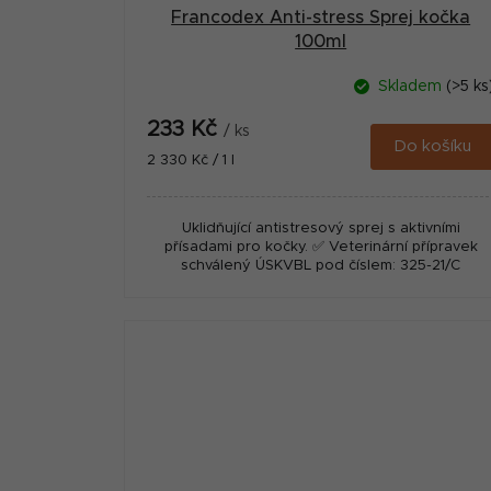
Francodex Anti-stress Sprej kočka
100ml
Skladem
(>5 ks
233 Kč
/ ks
Do košíku
Měrná
2 330 Kč / 1 l
cena:
Uklidňující antistresový sprej s aktivními
přísadami pro kočky. ✅ Veterinární přípravek
schválený ÚSKVBL pod číslem: 325-21/C