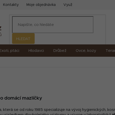
Kontakty
Moje objednávka
Využití umělé inteligence (AI)
HLEDAT
Exoti, ptáci
Hlodavci
Drůbež
Ovce, kozy
Terar
 o domácí mazlíčky
která se od roku 1985 specializuje na vývoj hygienických, kosme
ou výsledkem dlouholetého výzkumu a vývoje v laboratořích
La