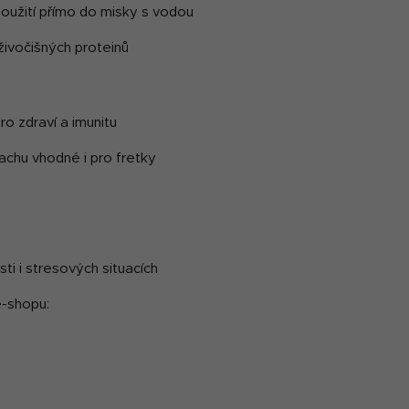
použití přímo do misky s vodou
 živočišných proteinů
ro zdraví a imunitu
chu vhodné i pro fretky
ti i stresových situacích
e-shopu: