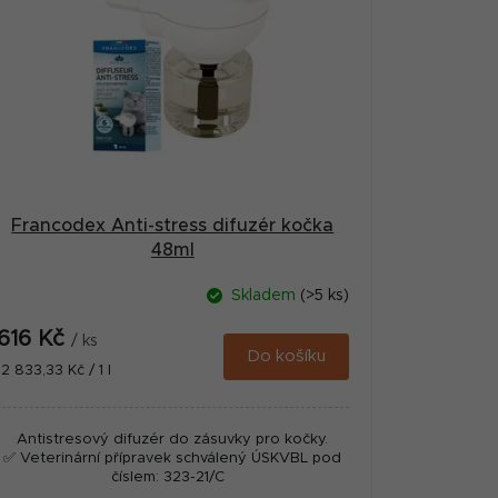
Francodex Anti-stress difuzér kočka
48ml
Skladem
(>5 ks)
616 Kč
/ ks
Do košíku
Měrná
12 833,33 Kč / 1 l
cena:
Antistresový difuzér do zásuvky pro kočky.
✅ Veterinární přípravek schválený ÚSKVBL pod
číslem: 323-21/C