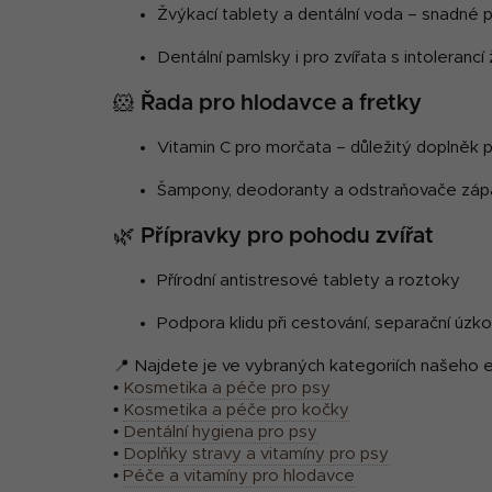
Žvýkací tablety a dentální voda – snadné 
Dentální pamlsky i pro zvířata s intolerancí
🐹 Řada pro hlodavce a fretky
Vitamin C pro morčata – důležitý doplněk p
Šampony, deodoranty a odstraňovače zápa
🌿 Přípravky pro pohodu zvířat
Přírodní antistresové tablety a roztoky
Podpora klidu při cestování, separační úzkos
📍 Najdete je ve vybraných kategoriích našeho 
•
Kosmetika a péče pro psy
•
Kosmetika a péče pro kočky
•
Dentální hygiena pro psy
•
Doplňky stravy a vitamíny pro psy
•
Péče a vitamíny pro hlodavce