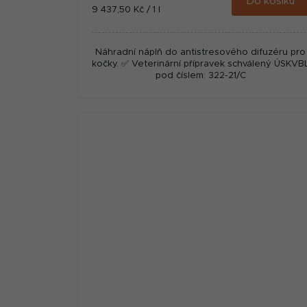
Do košíku
Měrná
9 437,50 Kč / 1 l
cena:
Náhradní náplň do antistresového difuzéru pro
kočky. ✅ Veterinární přípravek schválený ÚSKVB
pod číslem: 322-21/C