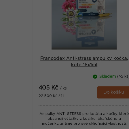
i
s
p
r
o
d
u
Francodex Anti-stress ampulky kočka,
kotě 18x1ml
k
t
Skladem
(>5 ks
ů
405 Kč
/ ks
Do košíku
Měrná
22 500 Kč / 1 l
cena:
Ampulky ANTI-STRESS pro koťata a kočky, kter
obsahují výtažky z kozlíku lékařského a
mučenky, známé pro své uklidňující vlastnosti.