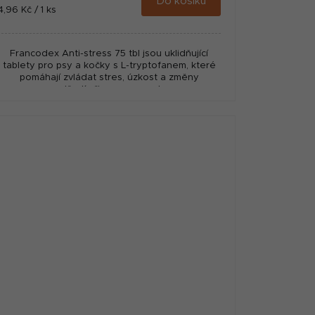
Do košíku
Měrná
4,96 Kč / 1 ks
cena:
Francodex Anti-stress 75 tbl jsou uklidňující
tablety pro psy a kočky s L-tryptofanem, které
pomáhají zvládat stres, úzkost a změny
prostředí přirozenou cestou.