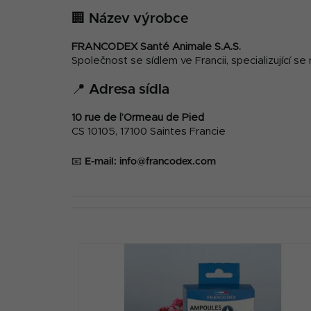
🏢 Název výrobce
FRANCODEX Santé Animale S.A.S.
Společnost se sídlem ve Francii, specializující se
📍 Adresa sídla
10 rue de l’Ormeau de Pied
CS 10105,
17100 Saintes
Francie
📧 E-mail: info@francodex.com
V
ý
p