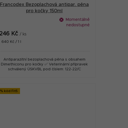
Francodex Bezoplachová antipar. pěna
pro kočky 150ml
Momentálně
nedostupné
246 Kč
/ ks
Měrná
1 640 Kč / 1 l
cena:
Antiparazitní bezoplachová pěna s obsahem
Dimethiconu pro kočky ✅ Veterinární přípravek
schválený ÚSKVBL pod číslem: 122-22/C
 % kód Fit5