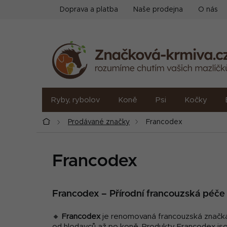
Přejít
Doprava a platba
Naše prodejna
O nás
na
obsah
Ryby, rybolov
Koně
Psi
Kočky
Domů
Prodávané značky
Francodex
Francodex
Francodex – Přírodní francouzská péče
🔸
Francodex
je renomovaná francouzská značka, 
od hlodavců až po koně. Produkty Francodex js