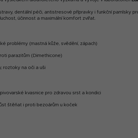
travy, dentální péči, antistresové přípravky i funkční pamlsky p
uchost, účinnost a maximální komfort zvířat.
cké problémy (mastná kůže, svědění, zápach)
roti parazitům (Dimethicone)
, roztoky na oči a uši
pivovarské kvasnice pro zdravou srst a kondici
ůst štěňat i proti bezoárům u koček