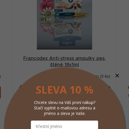
Francodex Anti-stress ampulky pes,
štěně 18x1ml
)
Skladem
(5 ks)
SLEVA 10 %
405 Kč
/ ks
Do košíku
Měrná
22 500 Kč / 1 l
cena:
Chcete slevu na Váš první nákup?
Stačí vyplnit e-mailovou adresu a
jméno a sleva je Vaše.
é
Ampulky ANTI-STRESS pro štěňata a psy, které
obsahují výtažky z kozlíku lékařského a
mučenky, známé pro své uklidňující vlastnosti.