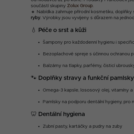
součástí skupiny
Zolux Group
.
🔸 Nabídka zahrnuje přírodní kosmetiku, doplňky s
ryby
. Výrobky jsou vyvíjeny s důrazem na jednod
💧 Péče o srst a kůži
Šampony pro každodenní hygienu i specifi
Bezoplachové spreje s účinnou ochranou p
Balzámy na tlapky, parfémy, čisticí ubrousky
🐾 Doplňky stravy a funkční pamlsky
Omega-3 kapsle, lososový olej, vitamíny a 
Pamlsky na podporu dentální hygieny, pro r
🦷 Dentální hygiena
Zubní pasty, kartáčky a pudry na zuby