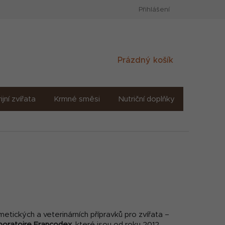
Přihlášení
Nákupní
Prázdný košík
košík
ijní zvířata
Krmné směsi
Nutriční doplňky
Sůl solné
tických a veterinárních přípravků pro zvířata –
boratoire Francodex
, které jsou od roku 2012