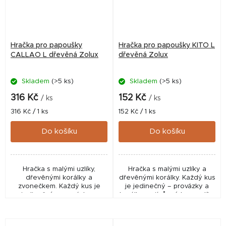
Hračka pro papoušky
Hračka pro papoušky KITO L
CALLAO L dřevěná Zolux
dřevěná Zolux
Skladem
(>5 ks)
Skladem
(>5 ks)
316 Kč
152 Kč
/ ks
/ ks
Měrná
Měrná
316 Kč / 1 ks
152 Kč / 1 ks
cena:
cena:
Do košíku
Do košíku
Hračka s malými uzlíky,
Hračka s malými uzlíky a
dřevěnými korálky a
dřevěnými korálky. Každý kus
zvonečkem. Každý kus je
je jedinečný – provázky a
jedinečný – provázky a
korálky mají různé barvy, díky
korálky mají různé barvy, díky
čemuž působí hračka
čemuž působí hračka
atraktivně a originálně.
atraktivně a originálně.