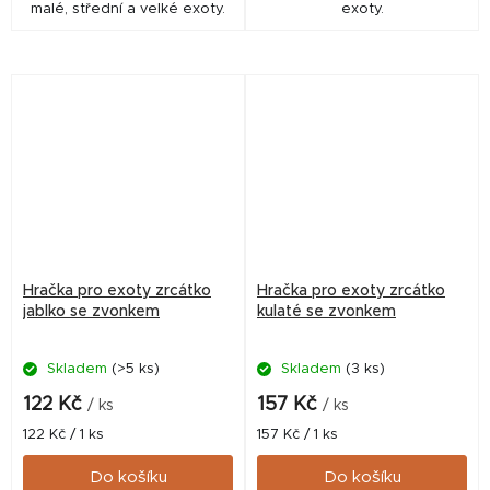
malé, střední a velké exoty.
exoty.
Hračka pro exoty zrcátko
Hračka pro exoty zrcátko
jablko se zvonkem
kulaté se zvonkem
Skladem
(>5 ks)
Skladem
(3 ks)
122 Kč
157 Kč
/ ks
/ ks
Měrná
Měrná
122 Kč / 1 ks
157 Kč / 1 ks
cena:
cena:
Do košíku
Do košíku