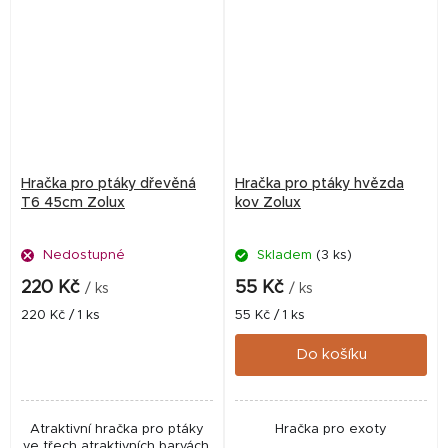
Hračka pro ptáky dřevěná
Hračka pro ptáky hvězda
T6 45cm Zolux
kov Zolux
Nedostupné
Skladem
(3 ks)
220 Kč
55 Kč
/ ks
/ ks
Měrná
Měrná
220 Kč / 1 ks
55 Kč / 1 ks
cena:
cena:
Do košíku
Atraktivní hračka pro ptáky
Hračka pro exoty
ve třech atraktivních barvách.