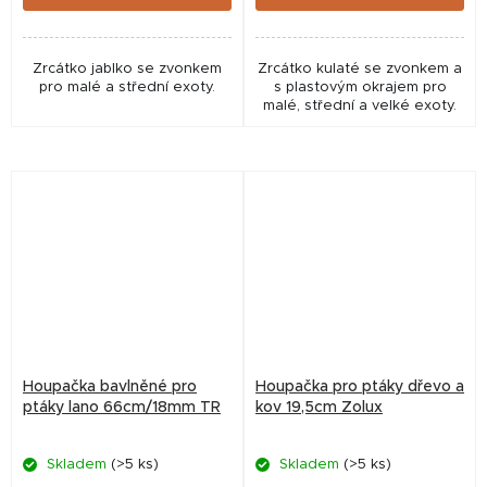
Zrcátko jablko se zvonkem
Zrcátko kulaté se zvonkem a
pro malé a střední exoty.
s plastovým okrajem pro
malé, střední a velké exoty.
Houpačka bavlněné pro
Houpačka pro ptáky dřevo a
ptáky lano 66cm/18mm TR
kov 19,5cm Zolux
Skladem
(>5 ks)
Skladem
(>5 ks)