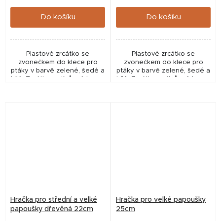
cena:
cena:
Do košíku
Do košíku
Plastové zrcátko se
Plastové zrcátko se
zvonečkem do klece pro
zvonečkem do klece pro
ptáky v barvě zelené, šedé a
ptáky v barvě zelené, šedé a
bílé. Zrcátka mají různé barvy,
bílé. Zrcátka mají různé barvy,
díky čemuž působí hračka
díky čemuž působí hračka
atraktivně a originálně.
atraktivně a originálně.
Hračka pro střední a velké
Hračka pro velké papoušky
papoušky dřevěná 22cm
25cm