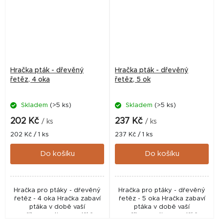
Hračka pták - dřevěný
Hračka pták - dřevěný
řetěz, 4 oka
řetěz, 5 ok
Skladem
(>5 ks)
Skladem
(>5 ks)
202 Kč
237 Kč
/ ks
/ ks
Měrná
Měrná
202 Kč / 1 ks
237 Kč / 1 ks
cena:
cena:
Do košíku
Do košíku
Hračka pro ptáky - dřevěný
Hračka pro ptáky - dřevěný
řetěz - 4 oka Hračka zabaví
řetěz - 5 oka Hračka zabaví
ptáka v době vaší
ptáka v době vaší
nepřítomnosti a zpestří čas
nepřítomnosti a zpestří čas