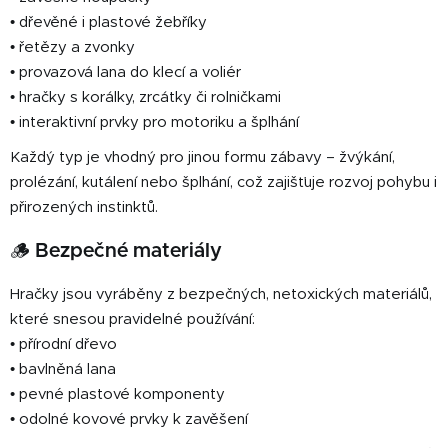
• dřevěné i plastové žebříky
• řetězy a zvonky
• provazová lana do klecí a voliér
• hračky s korálky, zrcátky či rolničkami
• interaktivní prvky pro motoriku a šplhání
Každý typ je vhodný pro jinou formu zábavy – žvýkání,
prolézání, kutálení nebo šplhání, což zajišťuje rozvoj pohybu i
přirozených instinktů.
🪵 Bezpečné materiály
Hračky jsou vyráběny z bezpečných, netoxických materiálů,
které snesou pravidelné používání:
• přírodní dřevo
• bavlněná lana
• pevné plastové komponenty
• odolné kovové prvky k zavěšení