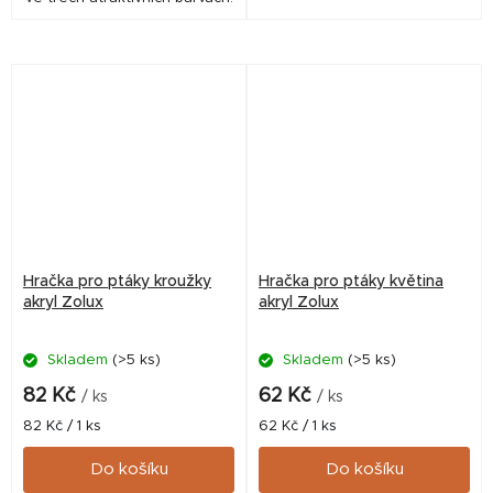
Hračka pro ptáky kroužky
Hračka pro ptáky květina
akryl Zolux
akryl Zolux
Skladem
(>5 ks)
Skladem
(>5 ks)
82 Kč
62 Kč
/ ks
/ ks
Měrná
Měrná
82 Kč / 1 ks
62 Kč / 1 ks
cena:
cena:
Do košíku
Do košíku