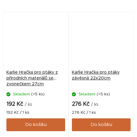
strávený v kleci. Důmyslná
strávený v kleci. Důmyslná
hračka podporuje zvídavost.
hračka podporuje zvídavost.
Ideální je mít více...
Ideální je mít více...
Karlie Hračka pro ptáky z
Karlie Hračka pro ptáky
přírodních materiálů se
závěsná 22x20cm
zvonečkem 27cm
Skladem
(>5 ks)
Skladem
(>5 ks)
192 Kč
276 Kč
/ ks
/ ks
Měrná
Měrná
192 Kč / 1 ks
276 Kč / 1 ks
cena:
cena:
Do košíku
Do košíku