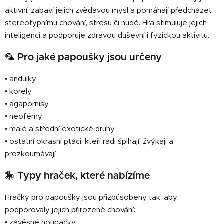
í
í
aktivní, zabaví jejich zvědavou mysl a pomáhají předcházet
p
stereotypnímu chování, stresu či nudě. Hra stimuluje jejich
r
v
inteligenci a podporuje zdravou duševní i fyzickou aktivitu.
k
🦜 Pro jaké papoušky jsou určeny
y
v
• andulky
ý
p
• korely
i
• agapornisy
s
• neofémy
u
• malé a střední exotické druhy
• ostatní okrasní ptáci, kteří rádi šplhají, žvýkají a
prozkoumávají
🎠 Typy hraček, které nabízíme
Hračky pro papoušky jsou přizpůsobeny tak, aby
podporovaly jejich přirozené chování:
• závěsné houpačky