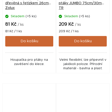
dřevěná s řetízkem 26cm
ptáky JUMBO 75cm/30mm
Zolux
TR
Skladem
(>5 ks)
Skladem
(>5 ks)
81 Kč
209 Kč
/ ks
/ ks
Měrná
Měrná
81 Kč / 1 ks
209 Kč / 1 ks
cena:
cena:
Do košíku
Do košíku
Houpačka pro ptáky na
Velmi flexibilní, lze připevnit v
zavěšení do klece.
jakékoli poloze. Přírodní
materiál - bavlna a plast.