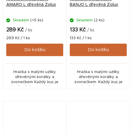
AMARO L dřevěná Zolux
BANJO L dřevěná Zolux
Skladem
(>5 ks)
Skladem
(2 ks)
289 Kč
133 Kč
/ ks
/ ks
Měrná
Měrná
289 Kč / 1 ks
133 Kč / 1 ks
cena:
cena:
Do košíku
Do košíku
Hračka s malými uzlíky,
Hračka s malými uzlíky,
dřevěnými korálky a
dřevěnými korálky a
zvonečkem Každý kus je
zvonečkem. Každý kus je
jedinečný – provázky a
jedinečný – provázky a
korálky mají různé barvy, díky
korálky mají různé barvy, díky
čemuž působí hračka
čemuž působí hračka
atraktivně a originálně.
atraktivně a originálně.