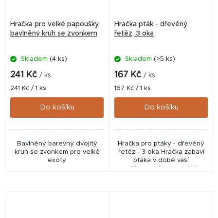
Hračka pro velké papoušky
Hračka pták - dřevěný
bavlněný kruh se zvonkem
řetěz, 3 oka
Skladem
(4 ks)
Skladem
(>5 ks)
241 Kč
167 Kč
/ ks
/ ks
Měrná
Měrná
241 Kč / 1 ks
167 Kč / 1 ks
cena:
cena:
Do košíku
Do košíku
Bavlněný barevný dvojitý
Hračka pro ptáky - dřevěný
kruh se zvonkem pro velké
řetěz - 3 oka Hračka zabaví
exoty.
ptáka v době vaší
nepřítomnosti a zpestří čas
strávený v kleci. Důmyslná
hračka podporuje zvídavost.
Ideální je mít více...