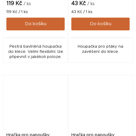
119 Kč
43 Kč
/ ks
/ ks
Měrná
Měrná
119 Kč / 1 ks
43 Kč / 1 ks
cena:
cena:
Do košíku
Do košíku
Pestrá bavlněná houpačka
Houpačka pro ptáky na
do klece. Velmi flexibilní, lze
zavěšení do klece.
připevnit v jakékoli poloze.
Hračka pro papoušky
Hračka pro papoušky