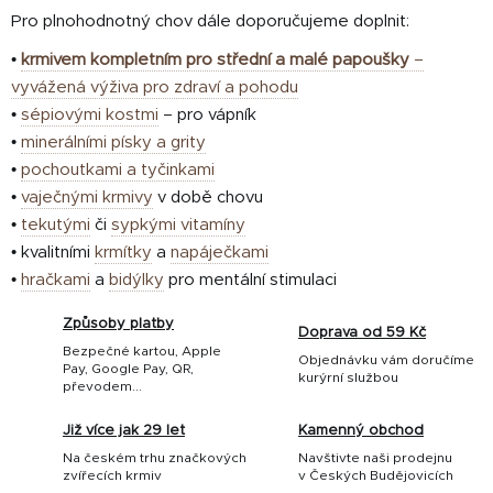
Pro plnohodnotný chov dále doporučujeme doplnit:
•
krmivem kompletním pro střední a malé papoušky
–
vyvážená výživa pro zdraví a pohodu
•
sépiovými kostmi
– pro vápník
•
minerálními písky a grity
•
pochoutkami a tyčinkami
•
vaječnými krmivy
v době chovu
•
tekutými
či
sypkými vitamíny
• kvalitními
krmítky
a
napáječkami
•
hračkami
a
bidýlky
pro mentální stimulaci
Způsoby platby
Doprava od 59 Kč
Bezpečné kartou, Apple
Objednávku vám doručíme
Pay, Google Pay, QR,
kurýrní službou
převodem...
Již více jak 29 let
Kamenný obchod
Na českém trhu značkových
Navštivte naši prodejnu
zvířecích krmiv
v Českých Budějovicích