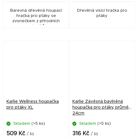
Barevná dřevěná houpací
Dřevěná visící hračka pro
hračka pro ptáky se
ptáky
zvonečkem z přírodních
materiálů.
Karlie Wellness houpačka
Karlie Závěsná bavlněná
pro ptáky XL
houpačka pro ptáky, průměr
24cm
Skladem
(>5 ks)
Skladem
(>5 ks)
509 Kč
316 Kč
/ ks
/ ks