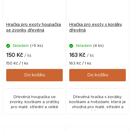
Hračka pro exoty houpačka
Hračka pro exoty s korálky,
se zvonky, dřevěná
dřevěná
Skladem
(>5 ks)
Skladem
(4 ks)
150 Kč
163 Kč
/ ks
/ ks
Měrná
Měrná
150 Kč / 1 ks
163 Kč / 1 ks
cena:
cena:
Do košíku
Do košíku
Dřevěná houpačka se
Dřevěná hračka s korálky,
zvonky, kostkami a srdíčky
kostkami a hvězdami, která je
pro malé, střední a velké
vhodná pro malé, střední a
exoty.
velké exoty.