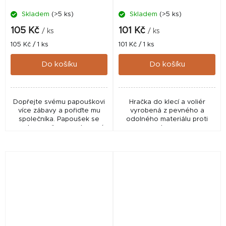
Skladem
(>5 ks)
Skladem
(>5 ks)
105 Kč
101 Kč
/ ks
/ ks
Měrná
Měrná
105 Kč / 1 ks
101 Kč / 1 ks
cena:
cena:
Do košíku
Do košíku
Dopřejte svému papouškovi
Hračka do klecí a voliér
více zábavy a pořiďte mu
vyrobená z pevného a
společníka. Papoušek se
odolného materiálu proti
zvonkem zažene nudu, navíc
okusu.
rozvíjí prostorové vnímání.