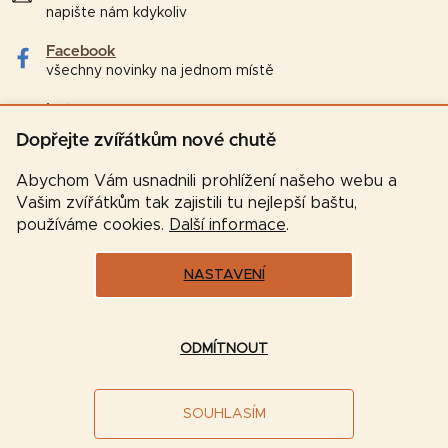
napište nám kdykoliv
Facebook
všechny novinky na jednom místě
Instagram
tipy a zajímavosti pro chovatele
Dopřejte zvířátkům nové chutě
Abychom Vám usnadnili prohlížení našeho webu a
Vašim zvířátkům tak zajistili tu nejlepší baštu,
používáme cookies.
Další informace
.
NASTAVENÍ
Vytvořil Shoptet
ODMÍTNOUT
Copyright 2026
Značková-krmiva.cz
. Všechna práva
SOUHLASÍM
vyhrazena.
Upravit nastavení cookies