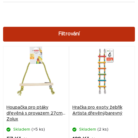
V
ý
p
i
s
p
r
Houpačka pro ptáky
Hračka pro exoty žebřík
o
dřevěná s provazem 27cm
Artista dřevěný,barevný
Zolux
d
Skladem
(>5 ks)
Skladem
(2 ks)
u