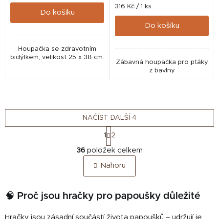
Měrná
316 Kč / 1 ks
Do košíku
cena:
Do košíku
Houpačka se zdravotním
bidýlkem, velikost 25 x 38 cm.
Zábavná houpačka pro ptáky
z bavlny
NAČÍST DALŠÍ 4
S
1
2
t
O
r
36
položek celkem
v
á
Nahoru
n
l
k
á
o
d
🧠 Proč jsou hračky pro papoušky důležité
v
a
á
c
n
Hračky jsou zásadní součástí života papoušků – udržují je