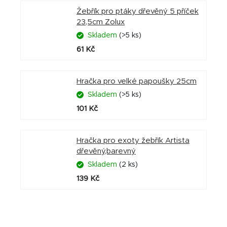
Žebřík pro ptáky dřevěný 5 příček
23,5cm Zolux
Skladem
(>5 ks)
61 Kč
Hračka pro velké papoušky 25cm
Skladem
(>5 ks)
101 Kč
Hračka pro exoty žebřík Artista
dřevěný,barevný
Skladem
(2 ks)
139 Kč