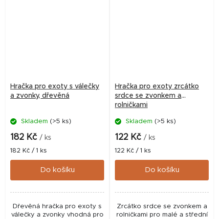
Hračka pro exoty s válečky
Hračka pro exoty zrcátko
a zvonky, dřevěná
srdce se zvonkem a
rolničkami
Skladem
(>5 ks)
Skladem
(>5 ks)
182 Kč
122 Kč
/ ks
/ ks
Měrná
Měrná
182 Kč / 1 ks
122 Kč / 1 ks
cena:
cena:
Do košíku
Do košíku
Dřevěná hračka pro exoty s
Zrcátko srdce se zvonkem a
válečky a zvonky vhodná pro
rolničkami pro malé a střední