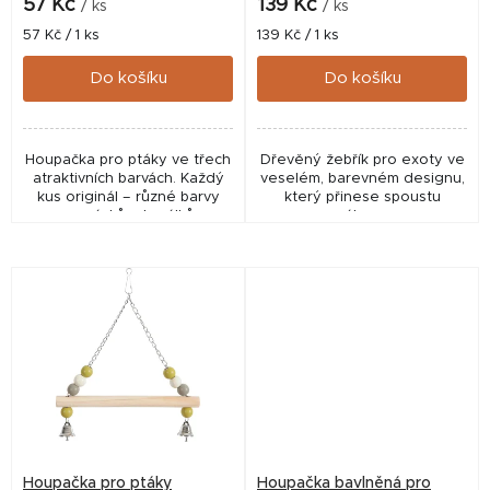
k
57 Kč
139 Kč
/ ks
/ ks
t
Měrná
Měrná
57 Kč / 1 ks
139 Kč / 1 ks
cena:
cena:
ů
Do košíku
Do košíku
Houpačka pro ptáky ve třech
Dřevěný žebřík pro exoty ve
atraktivních barvách. Každý
veselém, barevném designu,
kus originál – různé barvy
který přinese spoustu
provázků a korálků
zábavy.
Houpačka pro ptáky
Houpačka bavlněná pro