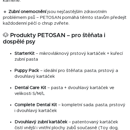
kamene.
🔹
Zubní onemocnění
jsou nejčastějším zdravotním
problémem psů – PETOSAN pomáhá těmto stavům předejít
každodenní péčí o chrup zvířete.
🐶 Produkty PETOSAN – pro štěňata i
dospělé psy
StarterKit
– mikrovláknový prstový kartáček + kuřecí
zubní pasta
Puppy Pack
– ideální pro štěňata: pasta, prstový a
dvouhlavý kartáček
Dental Care Kit
– pasta + dvouhlavý kartáček ve
velikosti S/M/L
Complete Dental Kit
– kompletní sada: pasta, prstový
i dvouhlavý kartáček
Dvouhlavý zubní kartáček
– patentovaný kartáček
čistí vnější i vnitřní plochy zubů současně (Toy dog,