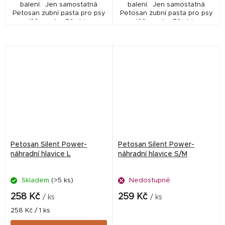
balení. Jen samostatná
balení. Jen samostatná
Petosan zubní pasta pro psy
Petosan zubní pasta pro psy
(20 g nebo 70 g) je
(20 g nebo 70 g) je
registrovaným kosmetickým
registrovaným kosmetickým
veterinárním přípravkem
veterinárním přípravkem
(Approval number: 312‑21/C)
(Approval number: 312‑21/C)
Petosan Silent Power-
Petosan Silent Power-
náhradní hlavice L
náhradní hlavice S/M
Skladem
(>5 ks)
Nedostupné
258 Kč
259 Kč
/ ks
/ ks
Měrná
258 Kč / 1 ks
cena: