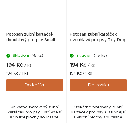
Petosan zubní kartáček
Petosan zubní kartáček
dvouhlavý pro psy Small
dvouhlavý pro psy Toy Dog
Skladem
(>5 ks)
Skladem
(>5 ks)
194 Kč
194 Kč
/ ks
/ ks
Měrná
Měrná
194 Kč / 1 ks
194 Kč / 1 ks
cena:
cena:
Do košíku
Do košíku
Unikátně tvarovaný zubní
Unikátně tvarovaný zubní
kartáček pro psy. Čistí vnější
kartáček pro psy. Čistí vnější
a vnitřní plochy současně.
a vnitřní plochy současně.