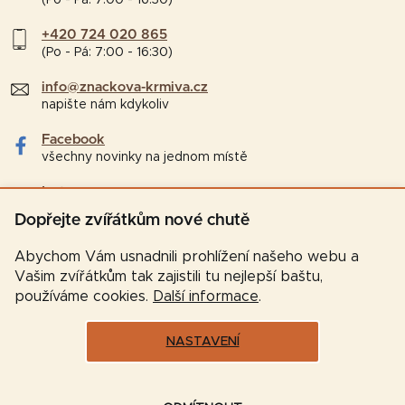
+420 724 020 865
(Po - Pá: 7:00 - 16:30)
info@znackova-krmiva.cz
napište nám kdykoliv
Facebook
všechny novinky na jednom místě
Instagram
tipy a zajímavosti pro chovatele
Dopřejte zvířátkům nové chutě
Abychom Vám usnadnili prohlížení našeho webu a
Vašim zvířátkům tak zajistili tu nejlepší baštu,
používáme cookies.
Další informace
.
NASTAVENÍ
Vytvořil Shoptet