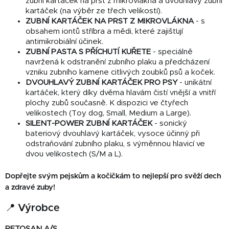
zubní kartáček na prst z mikrovlákna a dvouhlavý zubní
kartáček (na výběr ze třech velikostí).
ZUBNÍ KARTÁČEK NA PRST Z MIKROVLÁKNA
- s
obsahem iontů stříbra a mědi, které zajišťují
antimikrobiální účinek.
ZUBNÍ PASTA S PŘÍCHUTÍ KUŘETE
- speciálně
navržená k odstranění zubního plaku a předcházení
vzniku zubního kamene citlivých zoubků psů a koček.
DVOUHLAVÝ ZUBNÍ KARTÁČEK PRO PSY
- unikátní
kartáček, který díky dvěma hlavám čistí vnější a vnitří
plochy zubů současně. K dispozici ve čtyřech
velikostech (Toy dog, Small, Medium a Large).
SILENT-POWER ZUBNÍ KARTÁČEK
- sonický
bateriový dvouhlavý kartáček, vysoce účinný při
odstraňování zubního plaku, s výměnnou hlavicí ve
dvou velikostech (S/M a L).
Dopřejte svým pejskům a kočičkám to nejlepší pro svěží dech
a zdravé zuby!
📍 Výrobce
PETOSAN A/S