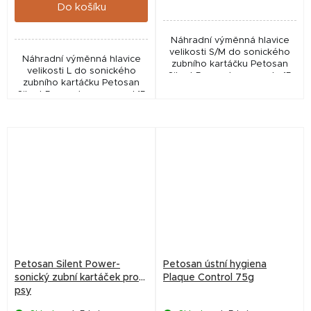
Do košíku
Náhradní výměnná hlavice
velikosti S/M do sonického
Náhradní výměnná hlavice
zubního kartáčku Petosan
velikosti L do sonického
Silent Power (pro psy do 15
zubního kartáčku Petosan
kg).
Silent Power (pro psy nad 15
kg).
Petosan Silent Power-
Petosan ústní hygiena
sonický zubní kartáček pro
Plaque Control 75g
psy