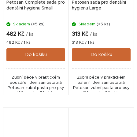
Petosan Complete sada pro
Petosan sada pro dentální
dentální hygienu Small
hygienu Large
Skladem
(>5 ks)
Skladem
(>5 ks)
482 Kč
313 Kč
/ ks
/ ks
Měrná
Měrná
482 Kč / 1 ks
313 Kč / 1 ks
cena:
cena:
Do košíku
Do košíku
Zubní péče v praktickém
Zubní péče v praktickém
pouzdře. Jen samostatná
balení. Jen samostatná
Petosan zubní pasta pro psy
Petosan zubní pasta pro psy
(20 g nebo 70 g) je
(20 g nebo 70 g) je
registrovaným kosmetickým
registrovaným kosmetickým
veterinárním přípravkem
veterinárním přípravkem
(Approval number: 312‑21/C)
(Approval number: 312‑21/C)