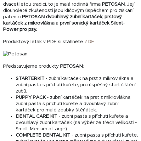
dvacetiletou tradicí, to je malá rodinná firma
PETOSAN.
Její
dlouholeté zkušenosti jsou klíčovým úspěchem pro získání
patentu
PETOSAN dvouhlavý zubní kartáček, prstový
kartáček z mikrovlákna
a
první sonický kartáček Silent-
Power pro psy.
Produktový leták v PDF si stáhněte
ZDE
Představujeme produkty
PETOSAN:
STARTERKIT
- zubní kartáček na prst z mikrovlákna a
zubní pasta s příchutí kuřete, pro úspěšný start čištění
zubů.
PUPPY PACK
- zubní kartáček na prst z mikrovlákna,
zubní pasta s příchutí kuřete a dvouhlavý zubní
kartáček pro malé zoubky štěňátek.
DENTAL CARE KIT
- zubní pasta s příchutí kuřete a
dvouhlavý zubní kartáček (na výběr ze třech velikostí -
Small, Medium a Large).
COMPLETE DENTAL KIT
- zubní pasta s příchutí kuřete,