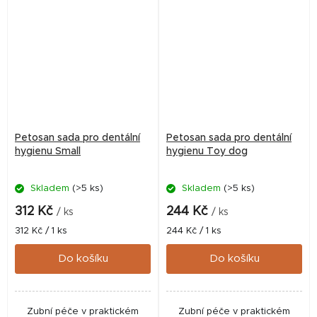
(Approval number: 312‑21/C)
přípravkem (Approval...
Petosan sada pro dentální
Petosan sada pro dentální
hygienu Small
hygienu Toy dog
Skladem
(>5 ks)
Skladem
(>5 ks)
312 Kč
244 Kč
/ ks
/ ks
Měrná
Měrná
312 Kč / 1 ks
244 Kč / 1 ks
cena:
cena:
Do košíku
Do košíku
Zubní péče v praktickém
Zubní péče v praktickém