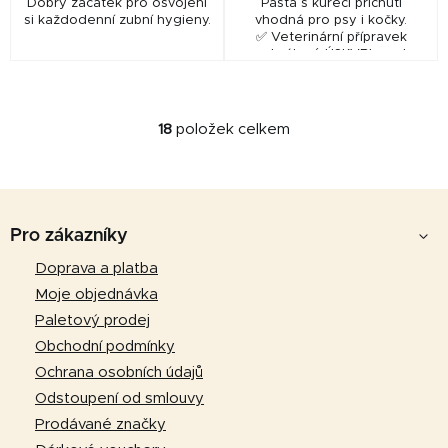
Dobrý začátek pro osvojení
Pasta s kuřecí příchutí
si každodenní zubní hygieny.
vhodná pro psy i kočky.
✅ Veterinární přípravek
schválený ÚSKVBL pod
číslem: 312‑21/C
18
položek celkem
O
v
l
Z
á
d
á
Pro zákazníky
a
p
Doprava a platba
c
a
í
Moje objednávka
p
t
Paletový prodej
r
í
Obchodní podmínky
v
Ochrana osobních údajů
k
Odstoupení od smlouvy
y
v
Prodávané značky
ý