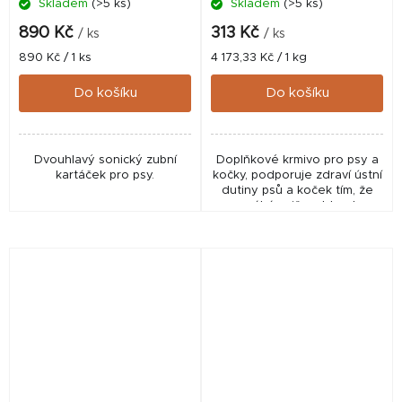
Skladem
(>5 ks)
Skladem
(>5 ks)
890 Kč
313 Kč
/ ks
/ ks
Měrná
Měrná
890 Kč / 1 ks
4 173,33 Kč / 1 kg
cena:
cena:
Do košíku
Do košíku
Dvouhlavý sonický zubní
Doplňkové krmivo pro psy a
kartáček pro psy.
kočky, podporuje zdraví ústní
dutiny psů a koček tím, že
pomáhá snižovat tvorbu
plaku a zubního kamene a
zlepšuje zápach z tlamy.