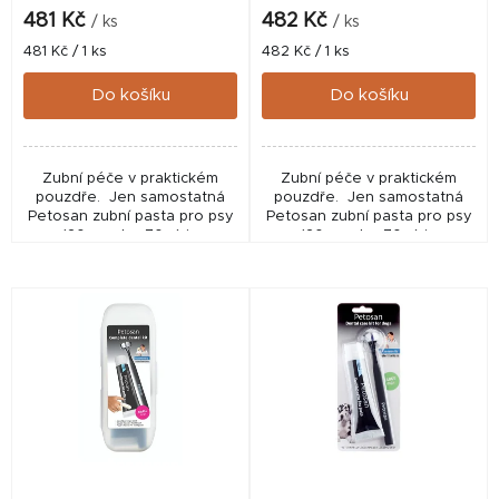
k
481 Kč
482 Kč
/ ks
/ ks
t
Měrná
Měrná
481 Kč / 1 ks
482 Kč / 1 ks
cena:
cena:
ů
Do košíku
Do košíku
Zubní péče v praktickém
Zubní péče v praktickém
pouzdře. Jen samostatná
pouzdře. Jen samostatná
Petosan zubní pasta pro psy
Petosan zubní pasta pro psy
(20 g nebo 70 g) je
(20 g nebo 70 g) je
registrovaným kosmetickým
registrovaným kosmetickým
veterinárním přípravkem
veterinárním přípravkem
(Approval number: 312‑21/C)
(Approval number: 312‑21/C)