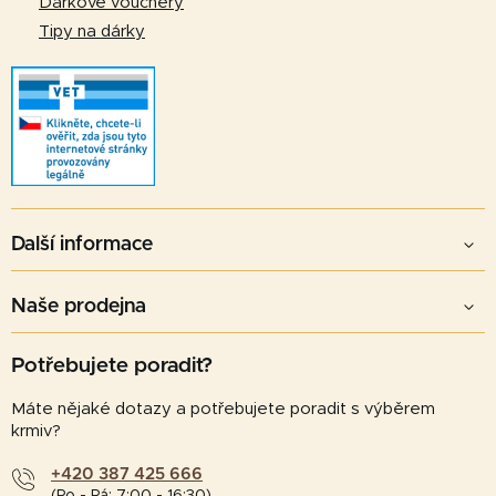
Dárkové vouchery
p
Tipy na dárky
i
s
u
Další informace
Naše prodejna
Potřebujete poradit?
Máte nějaké dotazy a potřebujete poradit s výběrem
krmiv?
+420 387 425 666
(Po - Pá: 7:00 - 16:30)