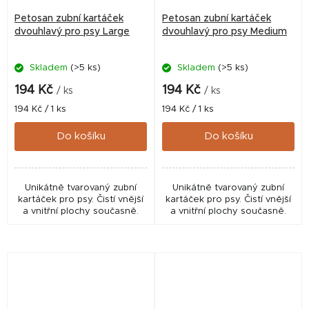
Petosan zubní kartáček
Petosan zubní kartáček
dvouhlavý pro psy Large
dvouhlavý pro psy Medium
Skladem
(>5 ks)
Skladem
(>5 ks)
194 Kč
194 Kč
/ ks
/ ks
Měrná
Měrná
194 Kč / 1 ks
194 Kč / 1 ks
cena:
cena:
Do košíku
Do košíku
Unikátně tvarovaný zubní
Unikátně tvarovaný zubní
kartáček pro psy. Čistí vnější
kartáček pro psy. Čistí vnější
a vnitřní plochy současně.
a vnitřní plochy současně.