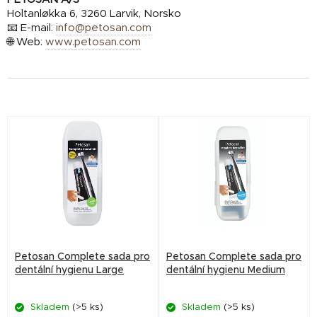
Holtanløkka 6, 3260 Larvik, Norsko
📧 E-mail:
info@petosan.com
🌐 Web:
www.petosan.com
V
ý
p
i
s
p
r
Petosan Complete sada pro
Petosan Complete sada pro
o
dentální hygienu Large
dentální hygienu Medium
d
Skladem
(>5 ks)
Skladem
(>5 ks)
u