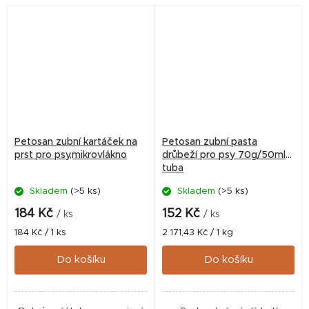
Petosan zubní kartáček na
Petosan zubní pasta
prst pro psy,mikrovlákno
drůbeží pro psy 70g/50ml
tuba
Skladem
(>5 ks)
Skladem
(>5 ks)
184 Kč
152 Kč
/ ks
/ ks
Měrná
Měrná
184 Kč / 1 ks
2 171,43 Kč / 1 kg
cena:
cena:
Do košíku
Do košíku