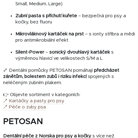
Small, Medium, Large)
Zubní pasta s příchutí kuřete
– bezpečná pro psy a
kočky, bez fluoru
Mikrovláknový kartáček na prst
– s ionty stříbra a mědi
pro antimikrobiální efekt
Silent-Power
–
sonický dvouhlavý kartáček
s
výměnnou hlavicí ve velikostech S/M a L
🦴 Dentální pomůcky PETOSAN pomáhají
předcházet
zánětům, bolestem zubů i riziku infekcí
spojených s
neléčeným zubním plakem.
👉 Objevte sortiment v kategoriích:
🪥 Kartáčky a pasty pro psy
🪥 Péče o zuby psa
PETOSAN
Dentální péče z Norska pro psy a kočky
s více než