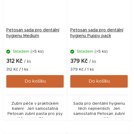
Petosan sada pro dentální
Petosan sada pro dentální
hygienu Medium
hygienu Puppy pack
Skladem
(>5 ks)
Skladem
(>5 ks)
312 Kč
379 Kč
/ ks
/ ks
Měrná
Měrná
312 Kč / 1 ks
379 Kč / 1 ks
cena:
cena:
Do košíku
Do košíku
Zubní péče v praktickém
Sada pro dentální hygienu
balení. Jen samostatná
těch nejmenších. Jen
Petosan zubní pasta pro psy
samostatná Petosan zubní
(20 g nebo 70 g) je
pasta pro psy (20 g nebo
registrovaným kosmetickým
70 g) je registrovaným
veterinárním přípravkem
kosmetickým veterinárním