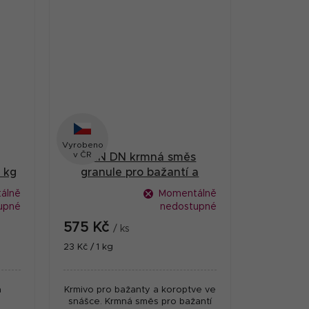
Vyrobeno
v ČR
BŽN DN krmná směs
 kg
granule pro bažantí a
koroptví nosnice 25 kg
álně
Momentálně
upné
nedostupné
575 Kč
/ ks
Měrná
23 Kč / 1 kg
cena:
a
Krmivo pro bažanty a koroptve ve
snášce. Krmná směs pro bažantí