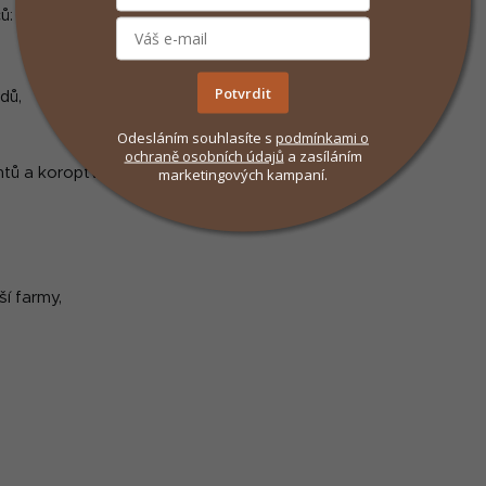
s
ů:
u
Potvrdit
dů,
Odesláním souhlasíte s
podmínkami
o
ochraně osobních údajů
a zasíláním
marketingových kampaní.
ů a koroptví.
ší farmy,