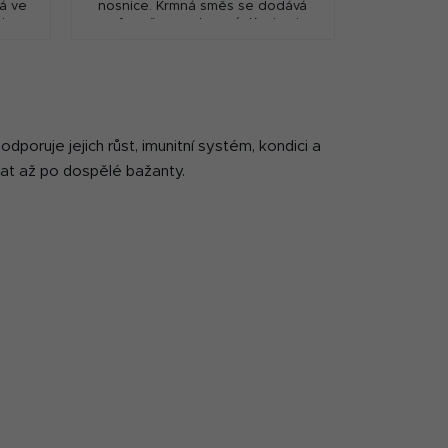
á ve
nosnice. Krmná směs se dodává
 je
ve formě granulované. Krmivo je
ti
ošetřeno konzervanty proti
mi
znehodnocení nežádoucími...
dporuje jejich růst, imunitní systém, kondici a
řat až po dospělé bažanty.