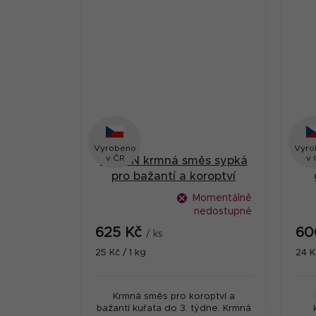
Vyrobeno
Vyro
v ČR
v 
BŽ1 DN krmná směs sypká
pro bažantí a koroptví
kuřata 25 kg
Momentálně
nedostupné
625 Kč
60
/ ks
Měrná
Měr
25 Kč / 1 kg
24 K
cena:
cena
Krmná směs pro koroptví a
bažantí kuřata do 3. týdne. Krmná