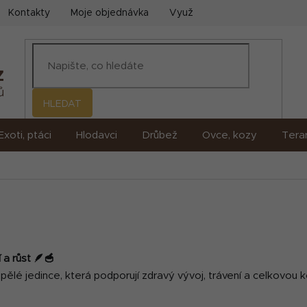
Kontakty
Moje objednávka
Využití umělé inteligence (AI)
HLEDAT
Exoti, ptáci
Hlodavci
Drůbež
Ovce, kozy
Terar
a růst 🪶🥣
spělé jedince, která podporují zdravý vývoj, trávení a celkovou k