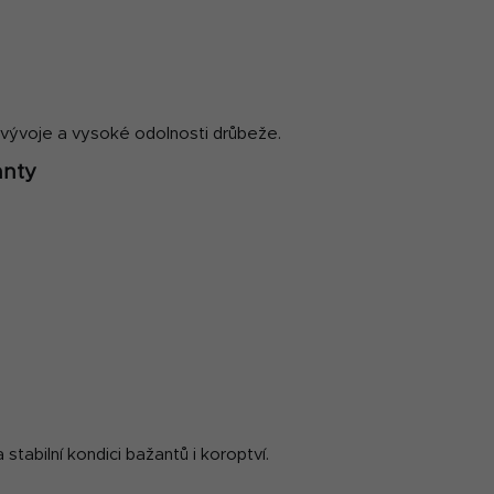
vývoje a vysoké odolnosti drůbeže.
anty
stabilní kondici bažantů i koroptví.