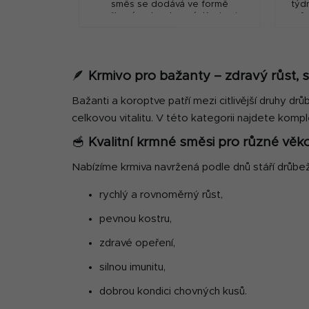
směs se dodává ve formě
týd
mačkané nebo drcené. Krmivo je
f
ošetřeno konzervanty proti
o
znehodnocení nežádoucími...
z
🪶
Krmivo pro bažanty – zdravý růst, si
Bažanti a koroptve patří mezi citlivější druhy dr
celkovou vitalitu. V této kategorii najdete kom
🥣
Kvalitní krmné směsi pro různé věk
Nabízíme krmiva navržená podle dnů stáří drůbež
rychlý a rovnoměrný růst,
pevnou kostru,
zdravé opeření,
silnou imunitu,
dobrou kondici chovných kusů.