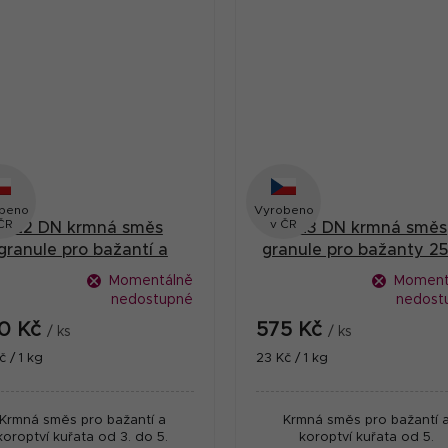
beno
Vyrobeno
ČR
v ČR
BŽ2 DN krmná směs
BŽ3 DN krmná směs
granule pro bažantí a
granule pro bažanty 25
koroptví kuřata 25 kg
Momentálně
Moment
nedostupné
nedost
0 Kč
575 Kč
/ ks
/ ks
ná
Měrná
č / 1 kg
23 Kč / 1 kg
:
cena:
Krmná směs pro bažantí a
Krmná směs pro bažantí 
koroptví kuřata od 3. do 5.
koroptví kuřata od 5.