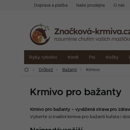
Přejít
Doprava a platba
Naše prodejna
O nás
na
obsah
Ryby, rybolov
Koně
Psi
Kočky
Domů
Drůbež
Bažanti
Krmivo
Krmivo pro bažanty
Krmivo pro bažanty – vyvážená strava pro zdraví 
Vyberte si kvalitní krmiva pro bažantí kuřata i do