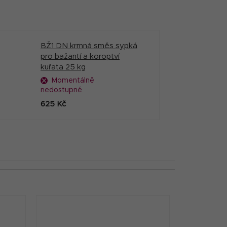
BŽ1 DN krmná směs sypká
pro bažantí a koroptví
kuřata 25 kg
Momentálně
nedostupné
625 Kč