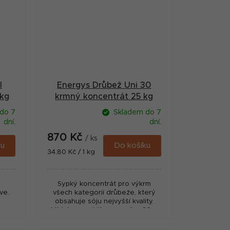
I
Energys Drůbež Uni 30
5kg
krmný koncentrát 25 kg
do 7
Skladem do 7
dní.
dní.
870 Kč
/ ks
ku
Do košíku
Měrná
34,80 Kč / 1 kg
cena:
Sypký koncentrát pro výkrm
ve.
všech kategorií drůbeže, který
obsahuje sóju nejvyšší kvality.
e
Míchá se s obilím v poměru 20 –
t
40 % (dle druhu nebo fáze
výkrmu). Přispívá k rychlému...