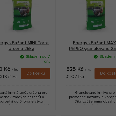
ergys Bažant MINI Forte
Energys Bažant MAX
drcená 25kg
REPRO granulované 2
Skladem do 7
Skladem 
dní.
0 Kč
525 Kč
/ ks
/ ks
Do košíku
Do koší
ná
Měrná
0 Kč / 1 kg
21 Kč / 1 kg
:
cena:
cená krmná směs určená pro
Granulované krmivo pro
odchov mladých bažantů a
plemenné bažanty a koropt
koroptví do 5. týdne věku.
Díky zvýšenému obsahu
ažené živiny podporují rychlý
vybraných látek podporuj
st. Obsahuje kokcidiostatika.
plodnost a vyšší líhnivos