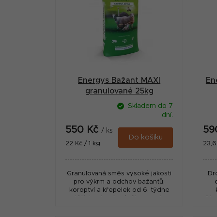
p
r
i
a
s
n
p
n
r
í
Energys Bažant MAXI
En
o
p
granulované 25kg
d
a
Skladem do 7
u
dní.
n
550 Kč
59
k
/ ks
e
Do košíku
Měrná
Měr
22 Kč / 1 kg
23,6
t
cena:
cena
l
ů
Granulovaná směs vysoké jakosti
Dr
pro výkrm a odchov bažantů,
koroptví a křepelek od 6. týdne
stáří do ukončení výkrmu nebo
Obs
odchovu. Podporuje rychlý růst a
rů
vysokou zmasilost...