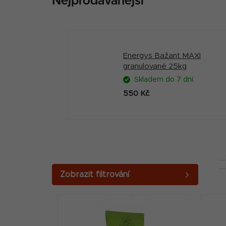
Nejprodávanější
Energys Bažant MAXI
granulované 25kg
Skladem do 7 dní.
550 Kč
P
o
V
s
ý
t