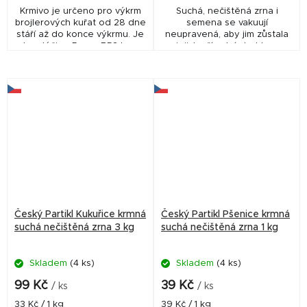
Krmivo je určeno pro výkrm
Suchá, nečištěná zrna i
brojlerových kuřat od 28 dne
semena se vakuují
stáří až do konce výkrmu. Je
neupravená, aby jim zůstala
bez léčiva. Pozn.: BR3 bez
jejich přírodní struktura
léčiva lze podat krůtám, BR3
včetně malých částeček z
s léčivem se nesmí podat
klasů. Ty jsou ideální pro
krůtám
tvorbu hustého sloupce...
Český Partikl Kukuřice krmná
Český Partikl Pšenice krmná
suchá nečištěná zrna 3 kg
suchá nečištěná zrna 1 kg
Skladem
(4 ks)
Skladem
(4 ks)
99 Kč
39 Kč
/ ks
/ ks
Měrná
Měrná
33 Kč / 1 kg
39 Kč / 1 kg