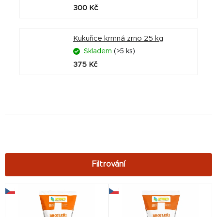
300 Kč
Kukuřice krmná zrno 25 kg
Skladem
(>5 ks)
375 Kč
V
ý