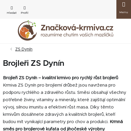
Přejít
Nákup
na
obsah
košík
ZS Dynín
Brojleři ZS Dynín
Brojleři ZS Dynín – kvalitní krmivo pro rychlý růst brojlerů
Krmiva ZS Dynín pro brojlerní drůbež jsou navržena pro
podporu rychlého a zdravého růstu. Směsi obsahují všechny
potřebné živiny, vitamíny a minerály, které zajišťují optimální
vývoj, silnou imunitu a efektivní růst masa. Díky těmto
krmivům dosáhnete zdravých a kvalitních brojlerů, kteří
budou mít vynikající parametry pro chov a produkci.
Krmná
směs pro brojlerové kuřata od jihočeské výrobny