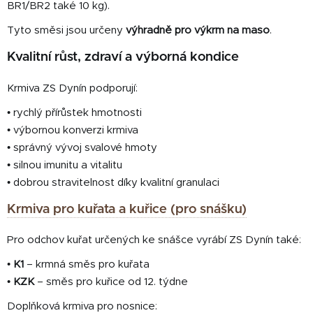
BR1/BR2 také 10 kg).
Tyto směsi jsou určeny
výhradně pro výkrm na maso
.
Kvalitní růst, zdraví a výborná kondice
Krmiva ZS Dynín podporují:
• rychlý přírůstek hmotnosti
• výbornou konverzi krmiva
• správný vývoj svalové hmoty
• silnou imunitu a vitalitu
• dobrou stravitelnost díky kvalitní granulaci
Krmiva pro kuřata a kuřice (pro snášku)
Pro odchov kuřat určených ke snášce vyrábí ZS Dynín také:
•
K1
– krmná směs pro kuřata
•
KZK
– směs pro kuřice od 12. týdne
Doplňková krmiva pro nosnice: