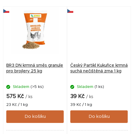
BR3 DN krmná směs granule
Český Partikl Kukuřice krmná
pro brojlery 25 kg
suchá nečištěná zrna 1 kg
Skladem
(>5 ks)
Skladem
(1 ks)
575 Kč
39 Kč
/ ks
/ ks
Měrná
Měrná
23 Kč / 1 kg
39 Kč / 1 kg
cena:
cena:
Do košíku
Do košíku