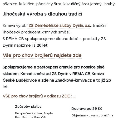
pšenice, kukuřice, pšeničný šrot, kukuřičný šrot jemný i hrubý.
Jihočeská výroba s dlouhou tradicí
Krmiva vyrábí
ZS Zemědělské služby Dynín, a.s
.
, tradiční
jihočeský producent krmných směsí.
S REMA CB spolupracujeme dlouhodobě – produkty ZS
Dynín nabízíme již
26 let
.
Vše pro chov brojlerů najdete zde
Spolupracujeme a zastoupení granule pro nosnice plně
skladem. Krmné směsi od ZS Dynín v REMA CB Krmiva
České Budějovice a zde na Značková-krmiva.cz a to již 26
let.
VŠE pro chov brojlerů v odkazu ZDE : ...
Způsoby platby
Doprava od 59 Kč
Bezpečné kartou, Apple
Objednávku vám doručíme
Pay, Google Pay, QR,