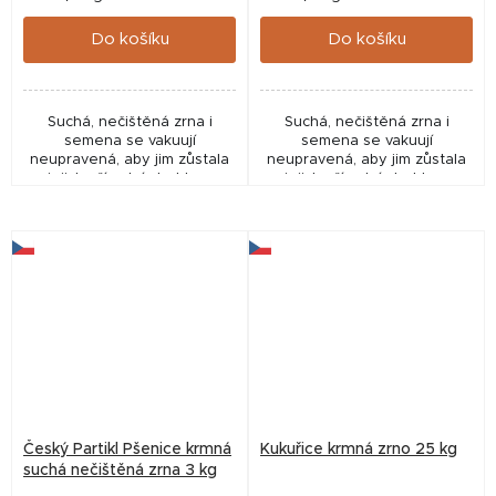
cena:
cena:
Do košíku
Do košíku
Suchá, nečištěná zrna i
Suchá, nečištěná zrna i
semena se vakuují
semena se vakuují
neupravená, aby jim zůstala
neupravená, aby jim zůstala
jejich přírodní struktura
jejich přírodní struktura
včetně malých částeček z
včetně malých částeček z
klasů. Ty jsou ideální pro
klasů. Ty jsou ideální pro
tvorbu hustého sloupce...
tvorbu hustého sloupce...
Český Partikl Pšenice krmná
Kukuřice krmná zrno 25 kg
suchá nečištěná zrna 3 kg