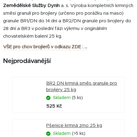
Zemědělské Služby Dynín
a. s. Výroba kompletních krmných
směsí granulí pro brojlery (určeno pro porážku na maso)
granule BR1/DN do 14 dní a BR2/DN granule pro brojlery do
28 dní a BR3 v poslední fázi výkrmu v originálním
chovatelském balení 25 kg.
VŠE pro chov brojlerů v odkazu ZDE : ...
Nejprodávanější
BR2 DN krmná směs granule pro
brojlery 25 kg
Skladem
(5 ks)
525 Kč
Pšenice krmná zrno 25 kg
Skladem
(>5 ks)