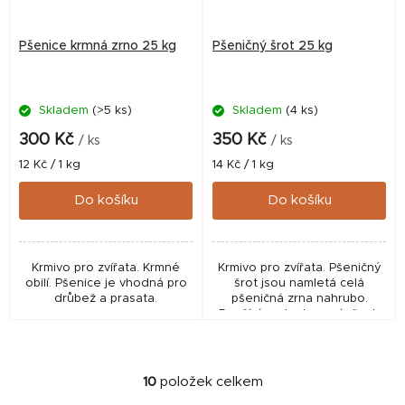
Pšenice krmná zrno 25 kg
Pšeničný šrot 25 kg
Skladem
(>5 ks)
Skladem
(4 ks)
300 Kč
350 Kč
/ ks
/ ks
Měrná
Měrná
12 Kč / 1 kg
14 Kč / 1 kg
cena:
cena:
Do košíku
Do košíku
Krmivo pro zvířata. Krmné
Krmivo pro zvířata. Pšeničný
obilí. Pšenice je vhodná pro
šrot jsou namletá celá
drůbež a prasata.
pšeničná zrna nahrubo.
Používá se ke krmení všech
druhů hospodářských zvířat.
10
položek celkem
O