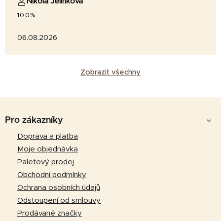
Nikola Jelínková
100%
06.08.2026
Zobrazit všechny
Z
á
Pro zákazníky
p
Doprava a platba
a
Moje objednávka
t
Paletový prodej
í
Obchodní podmínky
Ochrana osobních údajů
Odstoupení od smlouvy
Prodávané značky