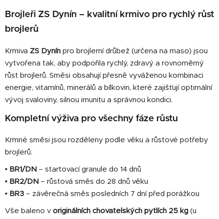
v
l
Brojleři ZS Dynín – kvalitní krmivo pro rychlý růst
á
brojlerů
d
a
Krmiva
ZS Dynín
pro brojlerní drůbež (určena na maso) jsou
c
vytvořena tak, aby podpořila rychlý, zdravý a rovnoměrný
í
růst brojlerů. Směsi obsahují přesně vyváženou kombinaci
p
energie, vitamínů, minerálů a bílkovin, které zajišťují optimální
r
v
vývoj svaloviny, silnou imunitu a správnou kondici.
k
Kompletní výživa pro všechny fáze růstu
y
v
Krmné směsi jsou rozděleny podle věku a růstové potřeby
ý
brojlerů:
p
i
•
BR1/DN
– startovací granule do 14 dnů
s
•
BR2/DN
– růstová směs do 28 dnů věku
u
•
BR3
– závěrečná směs posledních 7 dní před porážkou
Vše baleno v
originálních chovatelských pytlích 25 kg
(u