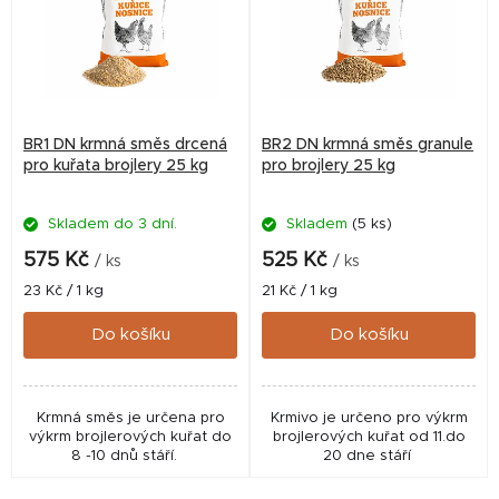
p
i
s
p
r
BR1 DN krmná směs drcená
BR2 DN krmná směs granule
o
pro kuřata brojlery 25 kg
pro brojlery 25 kg
d
Skladem do 3 dní.
Skladem
(5 ks)
u
k
575 Kč
525 Kč
/ ks
/ ks
t
Měrná
Měrná
23 Kč / 1 kg
21 Kč / 1 kg
cena:
cena:
ů
Do košíku
Do košíku
Krmná směs je určena pro
Krmivo je určeno pro výkrm
výkrm brojlerových kuřat do
brojlerových kuřat od 11.do
8 -10 dnů stáří.
20 dne stáří