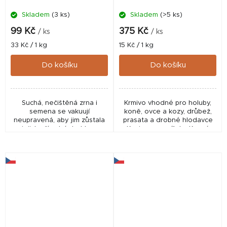
Skladem
(3 ks)
Skladem
(>5 ks)
99 Kč
375 Kč
/ ks
/ ks
Měrná
Měrná
33 Kč / 1 kg
15 Kč / 1 kg
cena:
cena:
Do košíku
Do košíku
Suchá, nečištěná zrna i
Krmivo vhodné pro holuby,
semena se vakuují
koně, ovce a kozy, drůbež,
neupravená, aby jim zůstala
prasata a drobné hlodavce
jejich přírodní struktura
Krmivo pro zvířata. Krmná
včetně malých částeček z
kukuřice. Může obsahovat
klasů. Ty jsou ideální pro
přepůlené a drcené zrna.
tvorbu hustého sloupce...
Nejde o perfektně...