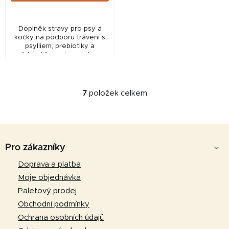
Doplněk stravy pro psy a
kočky na podporu trávení s
psylliem, prebiotiky a
mořskými řasami pro zdravou
střevní mikroflóru. Pomáhá
zlepšit trávení, podpořit
pohodu a metabolismus...
7
položek celkem
O
v
l
Z
á
d
á
Pro zákazníky
a
p
Doprava a platba
c
a
í
Moje objednávka
p
t
Paletový prodej
r
í
Obchodní podmínky
v
Ochrana osobních údajů
k