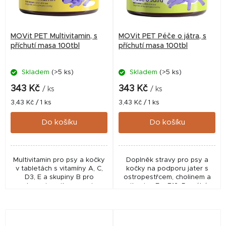
MOVit PET Multivitamin, s
MOVit PET Péče o játra, s
příchutí masa 100tbl
příchutí masa 100tbl
Skladem
(>5 ks)
Skladem
(>5 ks)
343 Kč
343 Kč
/ ks
/ ks
Měrná
Měrná
3,43 Kč / 1 ks
3,43 Kč / 1 ks
cena:
cena:
Do košíku
Do košíku
Multivitamin pro psy a kočky
Doplněk stravy pro psy a
v tabletách s vitamíny A, C,
kočky na podporu jater s
D3, E a skupiny B pro
ostropestřcem, cholinem a
podporu imunity, energie a
vitaminy E a B12. Pomáhá
zdravé srsti. Vhodný pro
chránit jaterní buňky,
mladá, aktivní i starší zvířata,
podporovat metabolismus a
ideální pro...
celkovou vitalitu, vhodný...