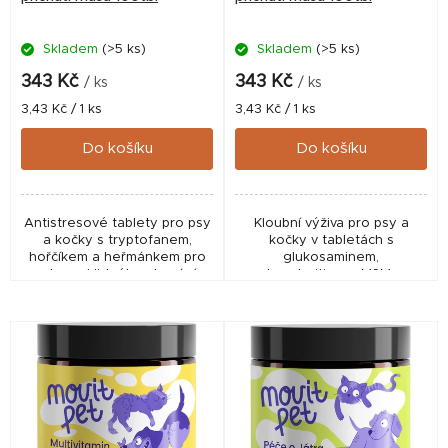
d
Skladem
(>5 ks)
Skladem
(>5 ks)
u
k
343 Kč
343 Kč
/ ks
/ ks
t
Měrná
Měrná
3,43 Kč / 1 ks
3,43 Kč / 1 ks
cena:
cena:
ů
Do košíku
Do košíku
Antistresové tablety pro psy
Kloubní výživa pro psy a
a kočky s tryptofanem,
kočky v tabletách s
hořčíkem a heřmánkem pro
glukosaminem,
podporu klidného chování a
chondroitinem, MSM a
psychické pohody. Ideální při
kolagenem pro podporu
stresu, cestování, bouřkách
kloubů a pohyblivosti.
nebo změně...
Obsahuje také hyaluronát a
slávku zelenoústou,...