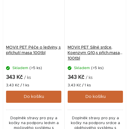
MOVit PET Péče o ledviny, s
MOVit PET Silné srdce,
příchutí masa 100tbl
Koenzym Q10,s přích.masa
100tbl
Skladem
(>5 ks)
Skladem
(>5 ks)
343 Kč
343 Kč
/ ks
/ ks
Měrná
Měrná
3,43 Kč / 1 ks
3,43 Kč / 1 ks
cena:
cena:
Do košíku
Do košíku
Doplněk stravy pro psy a
Doplněk stravy pro psy a
kočky na podporu ledvin a
kočky na podporu srdce a
močového systému s
oběhového systému s