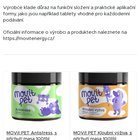
Výrobce klade důraz na funkční složení a praktické aplikační
formy, jako jsou například tablety vhodné pro každodenní
podávání.
Oficiální informace o výrobci a produktech naleznete na
https://movitenergy.cz/
V
ý
p
i
s
p
r
MOVit PET Antistress, s
MOVit PET Kloubní výživa, s
o
příchutí masa 100tbl
příchutí masa 100tbl