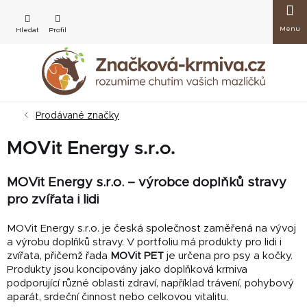
Přejít
Nákup
na
obsah
košík
Prodávané značky
MOVit Energy s.r.o.
MOVit Energy s.r.o. – výrobce doplňků stravy
pro zvířata i lidi
MOVit Energy s.r.o. je česká společnost zaměřená na vývoj
a výrobu doplňků stravy. V portfoliu má produkty pro lidi i
zvířata, přičemž řada
MOVit PET
je určena pro psy a kočky.
Produkty jsou koncipovány jako doplňková krmiva
podporující různé oblasti zdraví, například trávení, pohybový
aparát, srdeční činnost nebo celkovou vitalitu.