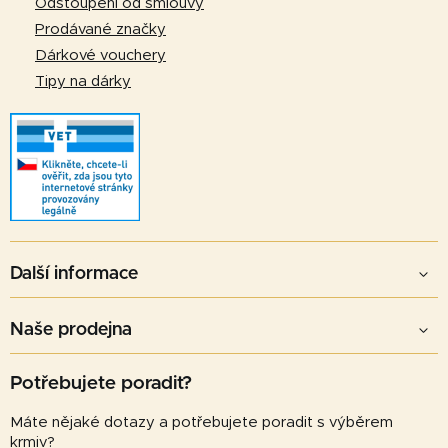
Odstoupení od smlouvy
y
v
Prodávané značky
ý
Dárkové vouchery
p
Tipy na dárky
i
s
u
Další informace
Naše prodejna
Potřebujete poradit?
Máte nějaké dotazy a potřebujete poradit s výběrem
krmiv?