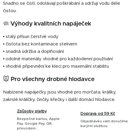
Snadno se čistí, odolávají poškrábání a udržují vodu déle
čistou.
🧼 Výhody kvalitních napáječek
• stálý přísun čerstvé vody
• čistota bez kontaminace stelivem
• snadná údržba a doplňování
• odolné materiály vhodné pro každodenní používání
• vhodné připevnění ke kleci pro maximální stabilitu
🐭 Pro všechny drobné hlodavce
Nabízené napáječky jsou vhodné pro morčata, králíky,
zakrslé králíčky, činčily, křečky i další domácí hlodavce.
Způsoby platby
Doprava od 59 Kč
Bezpečné kartou, Apple
Objednávku vám doručíme
Pay, Google Pay, QR,
kurýrní službou
převodem...