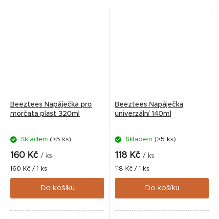
Beeztees Napáječka pro
Beeztees Napáječka
morčata plast 320ml
univerzální 140ml
Skladem
(>5 ks)
Skladem
(>5 ks)
160 Kč
118 Kč
/ ks
/ ks
Měrná
Měrná
160 Kč / 1 ks
118 Kč / 1 ks
cena:
cena:
Do košíku
Do košíku