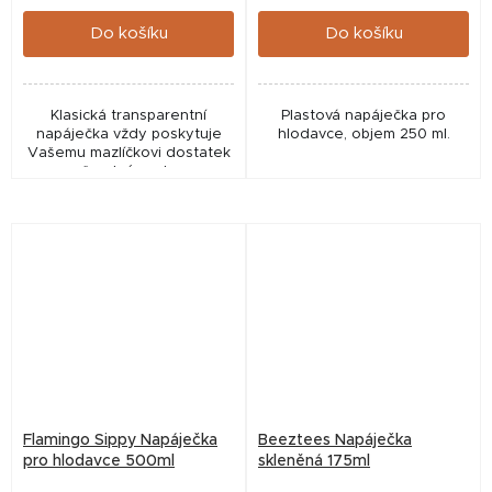
cena:
cena:
Do košíku
Do košíku
Klasická transparentní
Plastová napáječka pro
napáječka vždy poskytuje
hlodavce, objem 250 ml.
Vašemu mazlíčkovi dostatek
čerstvé vody.
Flamingo Sippy Napáječka
Beeztees Napáječka
pro hlodavce 500ml
skleněná 175ml