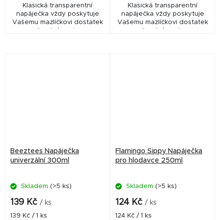
Klasická transparentní
Klasická transparentní
napáječka vždy poskytuje
napáječka vždy poskytuje
Vašemu mazlíčkovi dostatek
Vašemu mazlíčkovi dostatek
čerstvé vody.
čerstvé vody.
Beeztees Napáječka
Flamingo Sippy Napáječka
univerzální 300ml
pro hlodavce 250ml
Skladem
(>5 ks)
Skladem
(>5 ks)
139 Kč
124 Kč
/ ks
/ ks
Měrná
Měrná
139 Kč / 1 ks
124 Kč / 1 ks