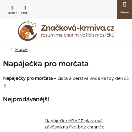
Přejít
Nákup
na
obsah
košík
Morče
Napáječka pro morčata
Napáječky pro morčata
– čistá a čerstvá voda každý den 🐹
💧
Nejprodávanější
Napáječka HRACZ plastová
závěsná na Pet bez chrániče