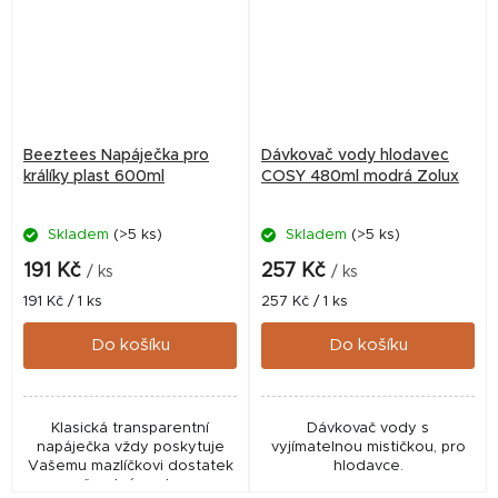
Beeztees Napáječka pro
Dávkovač vody hlodavec
králíky plast 600ml
COSY 480ml modrá Zolux
Skladem
(>5 ks)
Skladem
(>5 ks)
191 Kč
257 Kč
/ ks
/ ks
Měrná
Měrná
191 Kč / 1 ks
257 Kč / 1 ks
cena:
cena:
Do košíku
Do košíku
Klasická transparentní
Dávkovač vody s
napáječka vždy poskytuje
vyjímatelnou mističkou, pro
Vašemu mazlíčkovi dostatek
hlodavce.
čerstvé vody.