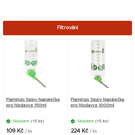
V
ý
p
i
s
p
r
Flamingo Sippy Napáječka
Flamingo Sippy Napáječka
o
pro hlodavce 150ml
pro hlodavce 1000ml
d
Skladem
(>5 ks)
Skladem
(>5 ks)
u
k
109 Kč
224 Kč
/ ks
/ ks