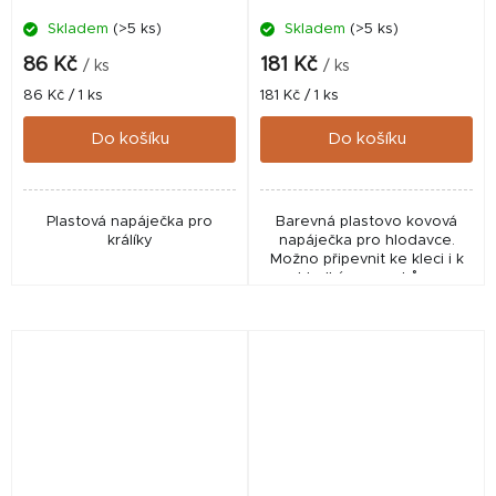
Skladem
(>5 ks)
Skladem
(>5 ks)
86 Kč
181 Kč
/ ks
/ ks
Měrná
Měrná
86 Kč / 1 ks
181 Kč / 1 ks
cena:
cena:
Do košíku
Do košíku
Plastová napáječka pro
Barevná plastovo kovová
králíky
napáječka pro hlodavce.
Možno připevnit ke kleci i k
hladkým povrchům.