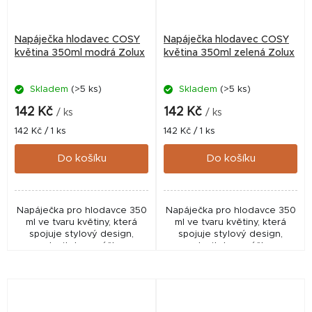
Napáječka hlodavec COSY
Napáječka hlodavec COSY
květina 350ml modrá Zolux
květina 350ml zelená Zolux
Skladem
(>5 ks)
Skladem
(>5 ks)
142 Kč
142 Kč
/ ks
/ ks
Měrná
Měrná
142 Kč / 1 ks
142 Kč / 1 ks
cena:
cena:
Do košíku
Do košíku
Napáječka pro hlodavce 350
Napáječka pro hlodavce 350
ml ve tvaru květiny, která
ml ve tvaru květiny, která
spojuje stylový design,
spojuje stylový design,
nastavitelnou výšku a
nastavitelnou výšku a
snadnou údržbu. Ideální
snadnou údržbu. Ideální
řešení pro komfortní a
řešení pro komfortní a
hygienické napájení v
hygienické napájení v
každé...
každé...