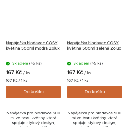
Napáječka hlodavec COSY
Napáječka hlodavec COSY
květina 500ml modrá Zolux
květina 500ml zelená Zolux
Skladem
(>5 ks)
Skladem
(>5 ks)
167 Kč
167 Kč
/ ks
/ ks
Měrná
Měrná
167 Kč / 1 ks
167 Kč / 1 ks
cena:
cena:
Do košíku
Do košíku
Napáječka pro hlodavce 500
Napáječka pro hlodavce 500
ml ve tvaru květiny, která
ml ve tvaru květiny, která
spojuje stylový design,
spojuje stylový design,
nastavitelnou výšku a
nastavitelnou výšku a