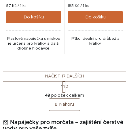
Měrná
Měrná
97 Kč / 1 ks
185 Kč / 1 ks
cena:
cena:
Do košíku
Do košíku
Plastová napáječka s miskou
Pítko ideální pro drůbež a
je určena pro králíky a další
králíky.
drobné hlodavce.
NAČÍST 17 DALŠÍCH
S
1
2
t
O
r
49
položek celkem
v
á
Nahoru
n
l
k
á
o
d
🐹
Napáječky pro morčata – zajištění čerstvé
v
a
á
vody pro vaše zvíře