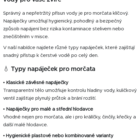
c
n
í
í
Správný a nepřetržitý přísun vody je pro morčata klíčový.
p
Napáječky umožňují hygienický, pohodlný a bezpečný
r
způsob napájení bez rizika kontaminace stelivem nebo
v
k
znečištěním v misce.
y
V naší nabídce najdete různé typy napáječek, které zajišťují
v
snadný přístup k čerstvé vodě po celý den.
ý
p
💧 Typy napáječek pro morčata
i
s
•
Klasické závěsné napáječky
u
Transparentní tělo umožňuje kontrolu hladiny vody, kuličkový
ventil zajišťuje plynulý průtok a brání rozlití.
•
Napáječky pro malé a střední hlodavce
Vhodné nejen pro morčata, ale i pro králíčky, činčily, křečky a
další malé hlodavce.
•
Hygienické plastové nebo kombinované varianty