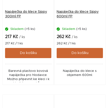
Napáječka do klece Sippy
Napáječka do klece Sippy
300ml FP
600ml FP
Skladem
(>5 ks)
Skladem
(>5 ks)
217 Kč
262 Kč
/ ks
/ ks
Měrná
Měrná
217 Kč / 1 ks
262 Kč / 1 ks
cena:
cena:
Do košíku
Do košíku
Barevná plastovo kovová
Napáječka do klece s
napáječka pro hlodavce.
objemem 600ml.
Možno připevnit ke kleci i k
hladkým povrchům.