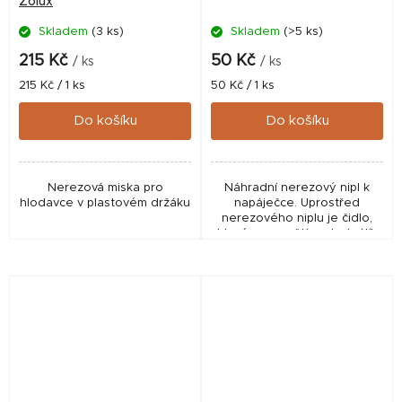
Zolux
Skladem
(3 ks)
Skladem
(>5 ks)
215 Kč
50 Kč
/ ks
/ ks
Měrná
Měrná
215 Kč / 1 ks
50 Kč / 1 ks
cena:
cena:
Do košíku
Do košíku
Nerezová miska pro
Náhradní nerezový nipl k
hlodavce v plastovém držáku
napáječce. Uprostřed
nerezového niplu je čidlo,
které propouští vodu, králík
je olizuje a tak se naučí pít.
Náhradní díl k napáječkám