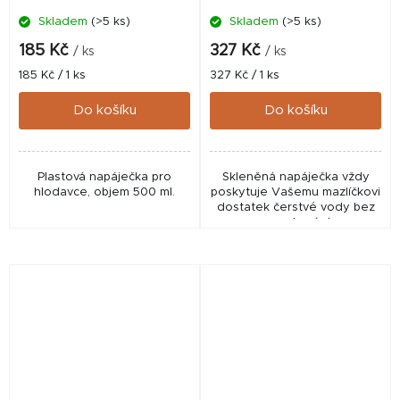
Skladem
(>5 ks)
Skladem
(>5 ks)
185 Kč
327 Kč
/ ks
/ ks
Měrná
Měrná
185 Kč / 1 ks
327 Kč / 1 ks
cena:
cena:
Do košíku
Do košíku
Plastová napáječka pro
Skleněná napáječka vždy
hlodavce, objem 500 ml.
poskytuje Vašemu mazlíčkovi
dostatek čerstvé vody bez
prosakování.