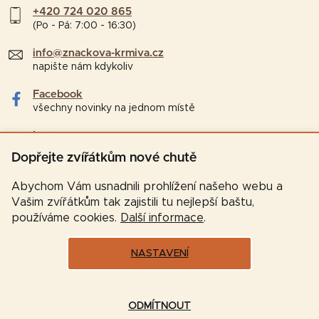
+420 724 020 865
(Po - Pá: 7:00 - 16:30)
info@znackova-krmiva.cz
napište nám kdykoliv
Facebook
všechny novinky na jednom místě
Instagram
tipy a zajímavosti pro chovatele
Dopřejte zvířátkům nové chutě
Abychom Vám usnadnili prohlížení našeho webu a
Vašim zvířátkům tak zajistili tu nejlepší baštu,
používáme cookies.
Další informace
.
NASTAVENÍ
Vytvořil Shoptet
ODMÍTNOUT