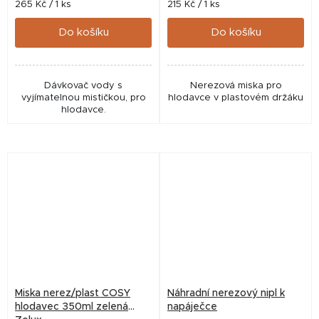
Měrná
Měrná
265 Kč / 1 ks
215 Kč / 1 ks
cena:
cena:
Do košíku
Do košíku
Dávkovač vody s
Nerezová miska pro
vyjímatelnou mističkou, pro
hlodavce v plastovém držáku
hlodavce.
Miska nerez/plast COSY
Náhradní nerezový nipl k
hlodavec 350ml zelená
napáječce