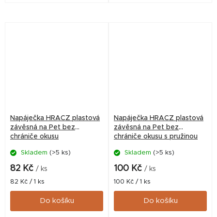
snadnou údržbu. Ideální
snadnou údržbu. Ideální
řešení pro komfortní a
řešení pro komfortní a
hygienické napájení v
hygienické napájení v
každé...
každé...
Napáječka HRACZ plastová
Napáječka HRACZ plastová
závěsná na Pet bez
závěsná na Pet bez
chrániče okusu
chrániče okusu s pružinou
Skladem
(>5 ks)
Skladem
(>5 ks)
82 Kč
100 Kč
/ ks
/ ks
Měrná
Měrná
82 Kč / 1 ks
100 Kč / 1 ks
cena:
cena:
Do košíku
Do košíku