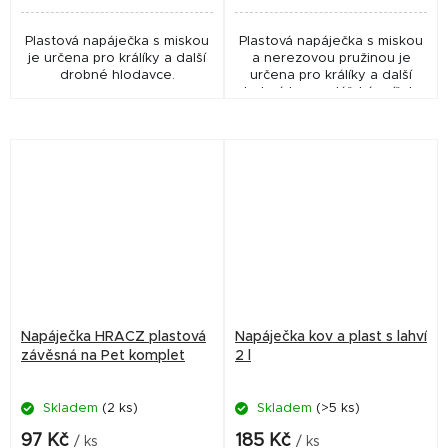
Plastová napáječka s miskou
Plastová napáječka s miskou
je určena pro králíky a další
a nerezovou pružinou je
drobné hlodavce.
určena pro králíky a další
drobná hospodářská zvířata.
Napáječka HRACZ plastová
Napáječka kov a plast s lahví
závěsná na Pet komplet
2 l
Skladem
(2 ks)
Skladem
(>5 ks)
97 Kč
185 Kč
/ ks
/ ks