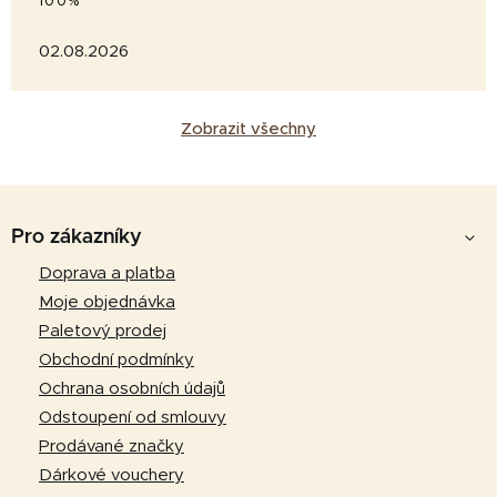
100%
02.08.2026
Zobrazit všechny
Z
á
Pro zákazníky
p
Doprava a platba
a
Moje objednávka
t
Paletový prodej
í
Obchodní podmínky
Ochrana osobních údajů
Odstoupení od smlouvy
Prodávané značky
Dárkové vouchery