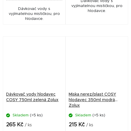
Dávkovač vody s
vyjímatelnou mističkou, pro
Dávkovač vody s
hlodavce.
vyjímatelnou mističkou, pro
hlodavce.
Dávkovač vody hlodavec
Miska nerez/plast COSY
COSY 750ml zelená Zolux
hlodavec 350ml modrá
Zolux
Skladem
(>5 ks)
Skladem
(>5 ks)
265 Kč
215 Kč
/ ks
/ ks