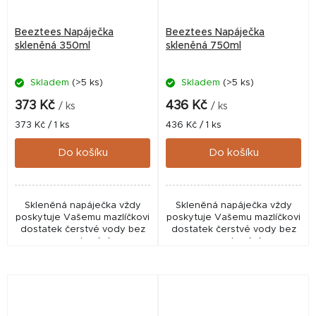
Beeztees Napáječka
Beeztees Napáječka
skleněná 350ml
skleněná 750ml
Skladem
(>5 ks)
Skladem
(>5 ks)
373 Kč
436 Kč
/ ks
/ ks
Měrná
Měrná
373 Kč / 1 ks
436 Kč / 1 ks
cena:
cena:
Do košíku
Do košíku
Skleněná napáječka vždy
Skleněná napáječka vždy
poskytuje Vašemu mazlíčkovi
poskytuje Vašemu mazlíčkovi
dostatek čerstvé vody bez
dostatek čerstvé vody bez
prosakování.
prosakování.