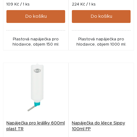
t
Měrná
Měrná
109 Kč / 1 ks
224 Kč / 1 ks
cena:
cena:
ů
Do košíku
Do košíku
Plastová napáječka pro
Plastová napáječka pro
hlodavce, objem 150 ml.
hlodavce, objem 1000 ml.
Napáječka pro králíky 600ml
Napáječka do klece Sippy
plast TR
100ml FP