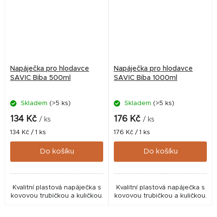
Napáječka pro hlodavce
Napáječka pro hlodavce
SAVIC Biba 500ml
SAVIC Biba 1000ml
Skladem
(>5 ks)
Skladem
(>5 ks)
134 Kč
176 Kč
/ ks
/ ks
Měrná
Měrná
134 Kč / 1 ks
176 Kč / 1 ks
cena:
cena:
Do košíku
Do košíku
Kvalitní plastová napáječka s
Kvalitní plastová napáječka s
kovovou trubičkou a kuličkou.
kovovou trubičkou a kuličkou.