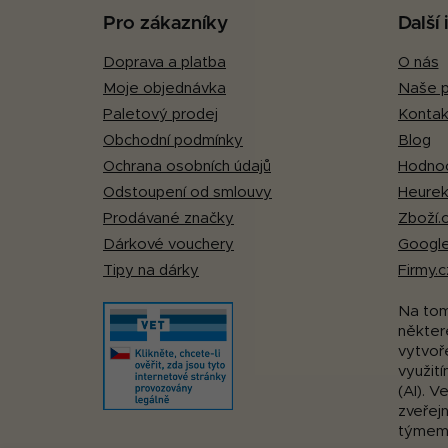
p
Pro zákazníky
Další
a
Doprava a platba
O nás
t
Moje objednávka
Naše p
í
Paletový prodej
Kontak
Obchodní podmínky
Blog
Ochrana osobních údajů
Hodnoc
Odstoupení od smlouvy
Heurek
Prodávané značky
Zboží.
Dárkové vouchery
Google
Tipy na dárky
Firmy.c
Na to
některé
vytvoř
využití
(AI). V
zveřej
týmem