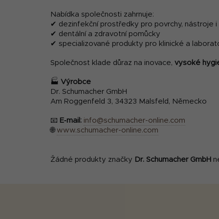
Nabídka společnosti zahrnuje:
✔ dezinfekční prostředky pro povrchy, nástroje i
✔ dentální a zdravotní pomůcky
✔ specializované produkty pro klinické a laborato
Společnost klade důraz na inovace,
vysoké hygie
🏭
Výrobce
Dr. Schumacher GmbH
Am Roggenfeld 3, 34323 Malsfeld, Německo
📧
E‑mail:
info@schumacher-online.com
🌐
www.schumacher-online.com
Žádné produkty značky
Dr. Schumacher GmbH
ne
Z
á