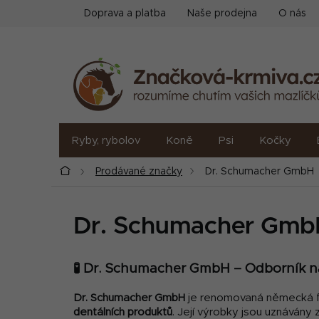
Přejít
Doprava a platba
Naše prodejna
O nás
na
obsah
Ryby, rybolov
Koně
Psi
Kočky
Domů
Prodávané značky
Dr. Schumacher GmbH
Dr. Schumacher Gmb
🧪 Dr. Schumacher GmbH – Odborník na
Dr. Schumacher GmbH
je renomovaná německá far
dentálních produktů
. Její výrobky jsou uznávány 