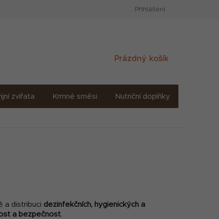
Přihlášení
Nákupní
Prázdný košík
košík
ijní zvířata
Krmné směsi
Nutriční doplňky
Sůl solné
 a distribuci
dezinfekčních, hygienických a
nnost a bezpečnost
.