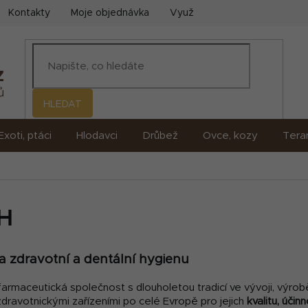
Kontakty
Moje objednávka
Využití umělé inteligence (AI)
HLEDAT
Exoti, ptáci
Hlodavci
Drůbež
Ovce, kozy
Terar
H
 zdravotní a dentální hygienu
maceutická společnost s dlouholetou tradicí ve vývoji, výrobě
zdravotnickými zařízeními po celé Evropě pro jejich
kvalitu, úči