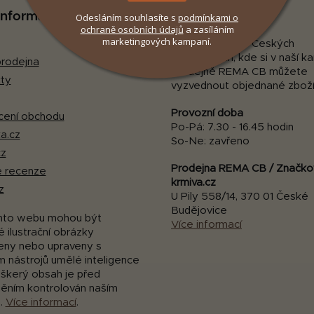
 informace
Naše prodejna
Odesláním souhlasíte s
podmínkami
o
ochraně osobních údajů
a zasíláním
marketingových kampaní.
Navštivte nás v Českých
Budějovicích, kde si v naší 
rodejna
prodejně REMA CB můžete
ty
vyzvednout objednané zboží
Provozní doba
ení obchodu
Po-Pá: 7.30 - 16.45 hodin
a.cz
So-Ne: zavřeno
cz
Prodejna REMA CB / Značko
 recenze
krmiva.cz
z
U Pily 558/14, 370 01 České
Budějovice
mto webu mohou být
Více informací
 ilustrační obrázky
eny nebo upraveny s
m nástrojů umělé inteligence
eškerý obsah je před
něním kontrolován naším
.
Více informací
.