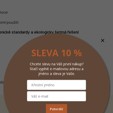
 ruce
rní použití
nické standardy a ekologicky šetrná řešení
.
SLEVA 10 %
Chcete slevu na Váš první nákup?
Stačí vyplnit e-mailovou adresu a
jméno a sleva je Vaše.
byly nalezeny...
Potvrdit