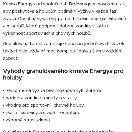
Krmiva Energys od společnosti
De Heus
jsou navržena tak,
a
c
aby poskytovala holubům optimální výživu v každé fázi
í
života. Obsahují vyvážený poměr bílkovin, energie, vitamínů
p
a minerálů, které podporují dobrou kondici, vitalitu i
r
výkonnost sportovních a chovných holubů.
v
k
Granulovaná forma zamezuje separaci jednotlivých složek,
y
takže holubi vždy přijmou kompletní dávku živin v každém
v
zobnutí.
ý
p
Výhody granulovaného krmiva Energys pro
i
holuby:
s
u
• rovnoměrná výživa bez možnosti vybírání zrnin
• podpora kondice, imunity a vitality
• vhodné pro sportovní i chovné holuby
• kvalitní suroviny a stabilní receptura
• výborná stravitelnost