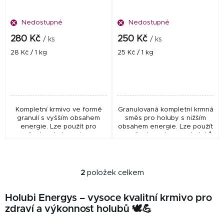
d
Nedostupné
Nedostupné
u
k
280 Kč
250 Kč
/ ks
/ ks
t
Měrná
Měrná
28 Kč / 1 kg
25 Kč / 1 kg
cena:
cena:
ů
Kompletní krmivo ve formě
Granulovaná kompletní krmná
granulí s vyšším obsahem
směs pro holuby s nižším
energie. Lze použít pro
obsahem energie. Lze použít
všechny kategorie a
pro všechna plemena holubů
plemena holubů. Poskytuje
s ohledem na požadavky
veškeré důležité látky. Tato
chovatele. Zajišťuje přísun
směs je obzvláště vhodná...
všech důležitých...
2
položek celkem
O
v
Holubi Energys – vysoce kvalitní krmivo pro
l
zdraví a výkonnost holubů 🕊️💪
á
d