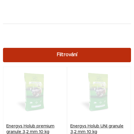
V
ý
p
i
s
p
r
Energys Holub premium
Energys Holub UNI granule
o
granule 3,2 mm 10 kg
3,2 mm 10 kg