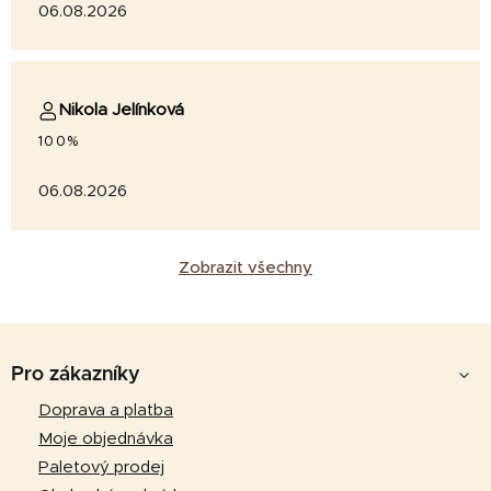
06.08.2026
Nikola Jelínková
100%
06.08.2026
Zobrazit všechny
Z
á
Pro zákazníky
p
Doprava a platba
a
Moje objednávka
t
Paletový prodej