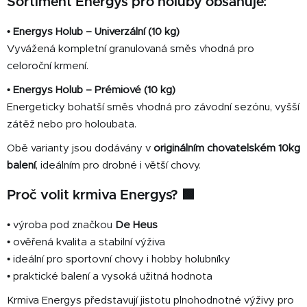
Sortiment Energys pro holuby obsahuje:
• Energys Holub – Univerzální (10 kg)
Vyvážená kompletní granulovaná směs vhodná pro
celoroční krmení.
• Energys Holub – Prémiové (10 kg)
Energeticky bohatší směs vhodná pro závodní sezónu, vyšší
zátěž nebo pro holoubata.
Obě varianty jsou dodávány v
originálním chovatelském 10kg
balení
, ideálním pro drobné i větší chovy.
Proč volit krmiva Energys? 🟩
• výroba pod značkou
De Heus
• ověřená kvalita a stabilní výživa
• ideální pro sportovní chovy i hobby holubníky
• praktické balení a vysoká užitná hodnota
Krmiva Energys představují jistotu plnohodnotné výživy pro