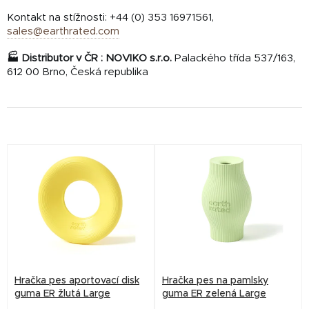
Kontakt na stížnosti: +44 (0) 353 16971561,
sales@earthrated.com
🏭 Distributor v ČR :
NOVIKO s.r.o.
Palackého třída 537/163,
612 00 Brno, Česká republika
V
ý
p
i
s
p
r
Hračka pes aportovací disk
Hračka pes na pamlsky
o
guma ER žlutá Large
guma ER zelená Large