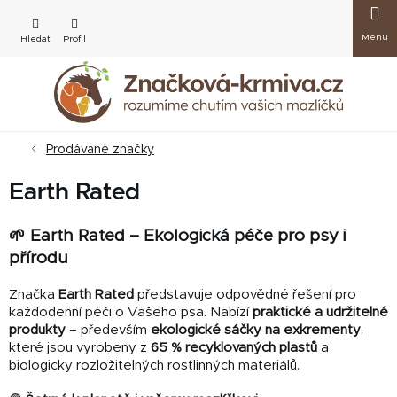
Přejít
Nákup
na
obsah
košík
Prodávané značky
Earth Rated
🌱 Earth Rated – Ekologická péče pro psy i
přírodu
Značka
Earth Rated
představuje odpovědné řešení pro
každodenní péči o Vašeho psa. Nabízí
praktické a udržitelné
produkty
– především
ekologické sáčky na exkrementy
,
které jsou vyrobeny z
65 % recyklovaných plastů
a
biologicky rozložitelných rostlinných materiálů.