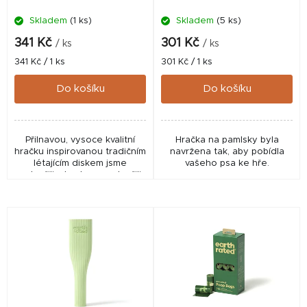
d
Skladem
(1 ks)
Skladem
(5 ks)
u
k
341 Kč
301 Kč
/ ks
/ ks
t
Měrná
Měrná
341 Kč / 1 ks
301 Kč / 1 ks
cena:
cena:
ů
Do košíku
Do košíku
Přilnavou, vysoce kvalitní
Hračka na pamlsky byla
hračku inspirovanou tradičním
navržena tak, aby pobídla
létajícím diskem jsme
vašeho psa ke hře.
vytvořili, abychom podpořili
cvičení, interaktivní hru a
posílili pouto mezi vámi a
vaším psem.