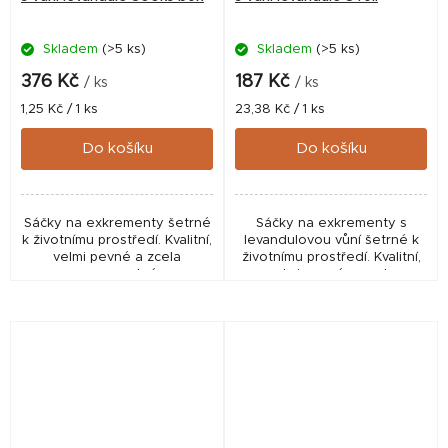
Skladem
(>5 ks)
Skladem
(>5 ks)
376 Kč
187 Kč
/ ks
/ ks
Měrná
Měrná
1,25 Kč / 1 ks
23,38 Kč / 1 ks
cena:
cena:
Do košíku
Do košíku
Sáčky na exkrementy šetrné
Sáčky na exkrementy s
k životnímu prostředí. Kvalitní,
levandulovou vůní šetrné k
velmi pevné a zcela
životnímu prostředí. Kvalitní,
nepropustné.
velmi pevné a zcela
nepropustné.