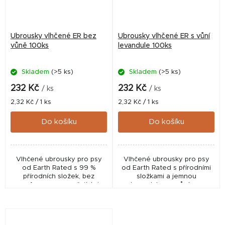
Ubrousky vlhčené ER bez
Ubrousky vlhčené ER s vůní
vůně 100ks
levandule 100ks
Skladem
(>5 ks)
Skladem
(>5 ks)
232 Kč
232 Kč
/ ks
/ ks
Měrná
Měrná
2,32 Kč / 1 ks
2,32 Kč / 1 ks
cena:
cena:
Do košíku
Do košíku
Vlhčené ubrousky pro psy
Vlhčené ubrousky pro psy
od Earth Rated s 99 %
od Earth Rated s přírodními
přírodních složek, bez
složkami a jemnou
parfemace a s pečujícími
levandulovou vůní pro
extrakty. Vhodné pro
každodenní hygienu.
každodenní hygienu srsti a
Vhodné pro čištění srsti,
pokožky bez nutnosti
kůže i tlapek bez nutnosti
koupání....
koupání....