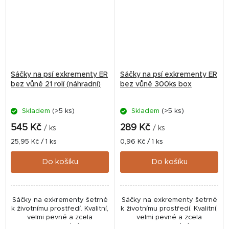
Sáčky na psí exkrementy ER
Sáčky na psí exkrementy ER
bez vůně 21 rolí (náhradní)
bez vůně 300ks box
Skladem
(>5 ks)
Skladem
(>5 ks)
545 Kč
289 Kč
/ ks
/ ks
Měrná
Měrná
25,95 Kč / 1 ks
0,96 Kč / 1 ks
cena:
cena:
Do košíku
Do košíku
Sáčky na exkrementy šetrné
Sáčky na exkrementy šetrné
k životnímu prostředí. Kvalitní,
k životnímu prostředí. Kvalitní,
velmi pevné a zcela
velmi pevné a zcela
nepropustné.
nepropustné