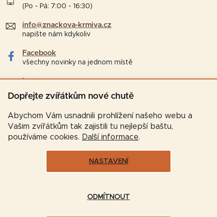
(Po - Pá: 7:00 - 16:30)
info@znackova-krmiva.cz
napište nám kdykoliv
Facebook
všechny novinky na jednom místě
Instagram
tipy a zajímavosti pro chovatele
Dopřejte zvířátkům nové chutě
Abychom Vám usnadnili prohlížení našeho webu a
Vašim zvířátkům tak zajistili tu nejlepší baštu,
používáme cookies.
Další informace
.
NASTAVENÍ
Vytvořil Shoptet
ODMÍTNOUT