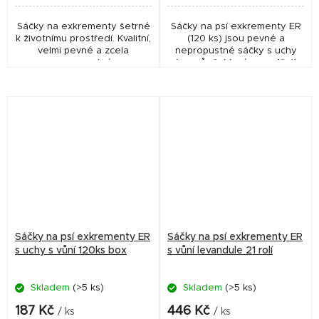
Sáčky na exkrementy šetrné
Sáčky na psí exkrementy ER
k životnímu prostředí. Kvalitní,
(120 ks) jsou pevné a
velmi pevné a zcela
nepropustné sáčky s uchy
nepropustné.
bez vůně, které usnadňují
hygienický úklid při venčení.
Sáčky na psí exkrementy ER
Sáčky na psí exkrementy ER
s uchy s vůní 120ks box
s vůní levandule 21 rolí
Skladem
(>5 ks)
Skladem
(>5 ks)
187 Kč
446 Kč
/ ks
/ ks