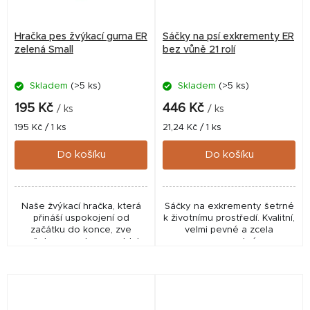
Hračka pes žvýkací guma ER
Sáčky na psí exkrementy ER
zelená Small
bez vůně 21 rolí
Skladem
(>5 ks)
Skladem
(>5 ks)
195 Kč
446 Kč
/ ks
/ ks
Měrná
Měrná
195 Kč / 1 ks
21,24 Kč / 1 ks
cena:
cena:
Do košíku
Do košíku
Naše žvýkací hračka, která
Sáčky na exkrementy šetrné
přináší uspokojení od
k životnímu prostředí. Kvalitní,
začátku do konce, zve
velmi pevné a zcela
vašeho psa, aby se oddal
nepropustné.
své instinktivní potřebě
žvýkat a kousat.