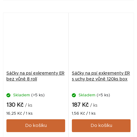
Sáčky na psí exkrementy ER
Sáčky na psí exkrementy ER
bez vůně 8 rolí
s uchy bez vůně 120ks box
Skladem
(>5 ks)
Skladem
(>5 ks)
130 Kč
187 Kč
/ ks
/ ks
Měrná
Měrná
16,25 Kč / 1 ks
1,56 Kč / 1 ks
cena:
cena:
Do košíku
Do košíku