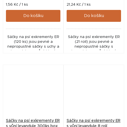
Měrná
Měrná
1,56 Kč / 1 ks
21,24 Kč / 1 ks
cena:
cena:
Do košíku
Do košíku
Sáčky na psí exkrementy ER
Sáčky na psí exkrementy ER
(120 ks) jsou pevné a
(21 rolí) jsou pevné a
nepropustné sáčky s uchy a
nepropustné sáčky s
levandulovou vůní, které
levandulovou vůní, které
usnadňují hygienický úklid při
usnadňují hygienický úklid při
venčení.
venčení.
Sáčky na psí exkrementy ER
Sáčky na psí exkrementy ER
s vůní levandule 300ks box
s vůní levandule 8 rolí