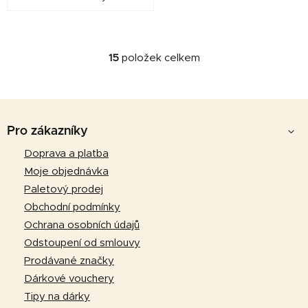
15
položek celkem
O
v
l
Z
á
d
á
Pro zákazníky
a
p
Doprava a platba
c
a
í
Moje objednávka
p
t
Paletový prodej
r
í
Obchodní podmínky
v
Ochrana osobních údajů
k
Odstoupení od smlouvy
y
v
Prodávané značky
ý
Dárkové vouchery
p
Tipy na dárky
i