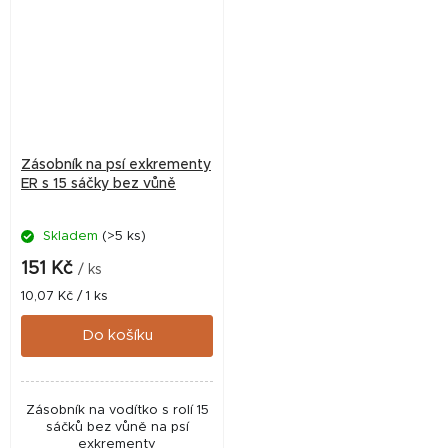
Zásobník na psí exkrementy
ER s 15 sáčky bez vůně
Skladem
(>5 ks)
151 Kč
/ ks
Měrná
10,07 Kč / 1 ks
cena:
Do košíku
Zásobník na vodítko s rolí 15
sáčků bez vůně na psí
exkrementy