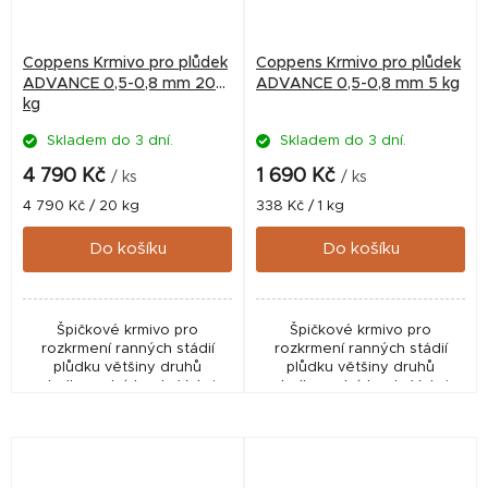
Coppens Krmivo pro plůdek
Coppens Krmivo pro plůdek
ADVANCE 0,5-0,8 mm 20
ADVANCE 0,5-0,8 mm 5 kg
kg
Skladem do 3 dní.
Skladem do 3 dní.
4 790 Kč
1 690 Kč
/ ks
/ ks
Měrná
Měrná
4 790 Kč / 20 kg
338 Kč / 1 kg
cena:
cena:
Do košíku
Do košíku
Špičkové krmivo pro
Špičkové krmivo pro
rozkrmení ranných stádií
rozkrmení ranných stádií
plůdku většiny druhů
plůdku většiny druhů
sladkovodních ryb. Velmi
sladkovodních ryb. Velmi
vhodné i pro akvaristiku.
vhodné i pro akvaristiku.
Vysoký obsah jednoduchých
Vysoký obsah jednoduchých
bílkovin, izolovaných z
bílkovin, izolovaných z
rybího...
rybího...