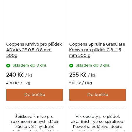
Coppens Krmivo pro plůdek
Coppens Spirulina Granulate
ADVANCE 0,5-0,8 mm
Krmivo pro plůdek 0,8 -1,5
500g
mm 500 g
Skladem do 3 dní.
Skladem do 3 dní.
240 Kč
255 Kč
/ ks
/ ks
Měrná
Měrná
480 Kč / 1 kg
510 Kč / 1 kg
cena:
cena:
Do košíku
Do košíku
Špičkové krmivo pro
Mikropelety pro plůdek
rozkrmení ranných stádií
akvarijních ryb se spirulinou.
plůdku většiny druhů
Pozvolna potápivé, dobře
sladkovodních ryb. Velmi
stravitelné krmivo pro zdravý