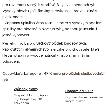
u
pro rozkrmení ranných stádií většiny sladkovodních ryb.
Vysoký obsah rybí bílkoviny, stravitelnost srovnatelná s
planktonem.
•
Coppens Spirulina Granulate
– starter s vysokým podílem
spiruliny pro okrasné a akvarijní ryby, podporuje imunitu i
jasné vybarvení.
Perfektní volba pro
váčkový plůdek lososovitých,
kaprovitých i akvarijních ryb
, ale také pro chovatele, kteří
hledají stabilní a vysoce nutriční krmivo s minimálním
odpadem.
Odpovídající kategorie :
🐟
Krmivo pro plůdek sladkovodních
ryb
Způsoby platby
Doprava od 59 Kč
Bezpečné kartou, Apple
Objednávku vám doručíme
Pay, Google Pay, QR,
kurýrní službou
převodem...