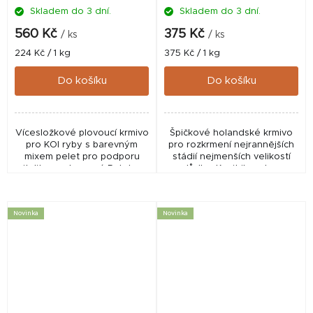
Skladem do 3 dní.
Skladem do 3 dní.
560 Kč
375 Kč
/ ks
/ ks
Měrná
Měrná
224 Kč / 1 kg
375 Kč / 1 kg
cena:
cena:
Do košíku
Do košíku
Vícesložkové plovoucí krmivo
Špičkové holandské krmivo
pro KOI ryby s barevným
pro rozkrmení nejrannějších
mixem pelet pro podporu
stádií nejmenších velikostí
vitality a vybarvení. Pelety o
plůdku. Krmit ihned po
průměru 6 mm jsou ideální
strávení žloutkového váčku.
pro větší ryby od cca 16–18
Vhodné pro většinu druhů
cm. Nerozpustné...
sladkovodních ryb...
Novinka
Novinka