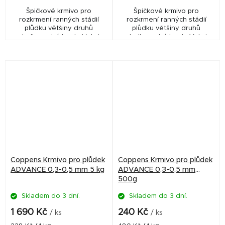
Špičkové krmivo pro
Špičkové krmivo pro
rozkrmení ranných stádií
rozkrmení ranných stádií
plůdku většiny druhů
plůdku většiny druhů
sladkovodních ryb. Velmi
sladkovodních ryb. Velmi
vhodné i pro akvaristiku.
vhodné i pro akvaristiku.
Vysoký obsah jednoduchých
Vysoký obsah jednoduchých
bílkovin, izolovaných z
bílkovin, izolovaných z
rybího...
rybího...
Coppens Krmivo pro plůdek
Coppens Krmivo pro plůdek
ADVANCE 0,3-0,5 mm 5 kg
ADVANCE 0,3-0,5 mm
500g
Skladem do 3 dní.
Skladem do 3 dní.
1 690 Kč
240 Kč
/ ks
/ ks