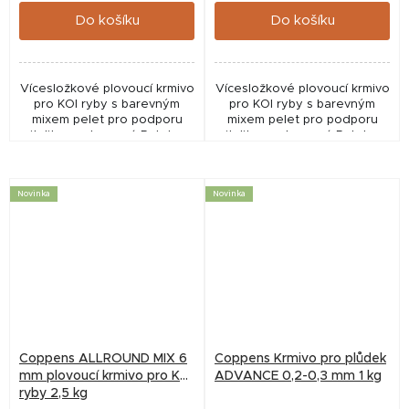
Do košíku
Do košíku
Vícesložkové plovoucí krmivo
Vícesložkové plovoucí krmivo
pro KOI ryby s barevným
pro KOI ryby s barevným
mixem pelet pro podporu
mixem pelet pro podporu
vitality a vybarvení. Pelety o
vitality a vybarvení. Pelety o
průměru 6 mm jsou ideální
průměru 6 mm jsou ideální
pro větší ryby od cca 16–18
pro větší ryby od cca 16–18
cm. Nerozpustné...
cm. Nerozpustné...
Novinka
Novinka
Coppens ALLROUND MIX 6
Coppens Krmivo pro plůdek
mm plovoucí krmivo pro KOI
ADVANCE 0,2-0,3 mm 1 kg
ryby 2,5 kg