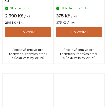
kg
Skladem do 3 dní.
Skladem do 3 dní.
2 990 Kč
375 Kč
/ ks
/ ks
Měrná
Měrná
299 Kč / 1 kg
375 Kč / 1 kg
cena:
cena:
Do košíku
Do košíku
Špičkové krmivo pro
Špičkové krmivo pro
rozkrmení ranných stádií
rozkrmení ranných stádií
plůdku většiny druhů
plůdku většiny druhů
sladkovodních ryb. Velmi
sladkovodních ryb. Velmi
vhodné i pro akvaristiku.
vhodné i pro akvaristiku.
Vysoký obsah jednoduchých
Vysoký obsah jednoduchých
bílkovin, izolovaných z
bílkovin, izolovaných z
rybího...
rybího...