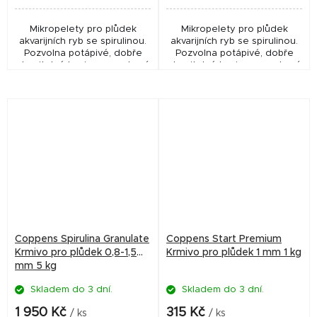
Mikropelety pro plůdek
Mikropelety pro plůdek
akvarijních ryb se spirulinou.
akvarijních ryb se spirulinou.
Pozvolna potápivé, dobře
Pozvolna potápivé, dobře
stravitelné krmivo pro zdravý
stravitelné krmivo pro zdravý
růst, vitalitu a přirozené
růst, vitalitu a přirozené
vybarvení ryb.
vybarvení ryb.
Coppens Spirulina Granulate
Coppens Start Premium
Krmivo pro plůdek 0,8-1,5
Krmivo pro plůdek 1 mm 1 kg
mm 5 kg
Skladem do 3 dní.
Skladem do 3 dní.
1 950 Kč
315 Kč
/ ks
/ ks