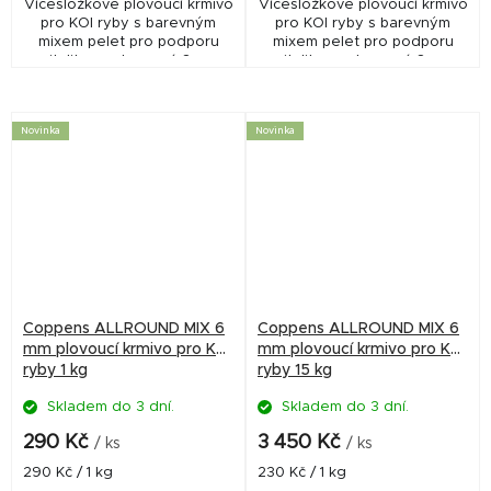
Vícesložkové plovoucí krmivo
Vícesložkové plovoucí krmivo
pro KOI ryby s barevným
pro KOI ryby s barevným
mixem pelet pro podporu
mixem pelet pro podporu
vitality a vybarvení. 3mm
vitality a vybarvení. 3mm
pelety jsou vhodné pro
pelety jsou vhodné pro
menší ryby od cca 8–10 cm a
menší ryby od cca 8–10 cm a
díky plovoucí formě...
díky plovoucí formě...
Novinka
Novinka
Coppens ALLROUND MIX 6
Coppens ALLROUND MIX 6
mm plovoucí krmivo pro KOI
mm plovoucí krmivo pro KOI
ryby 1 kg
ryby 15 kg
Skladem do 3 dní.
Skladem do 3 dní.
290 Kč
3 450 Kč
/ ks
/ ks
Měrná
Měrná
290 Kč / 1 kg
230 Kč / 1 kg
cena:
cena: