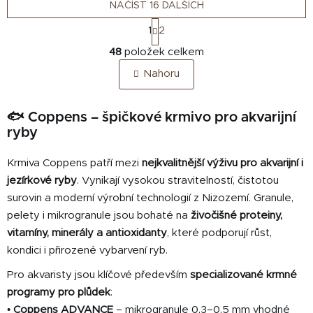
NAČÍST 16 DALŠÍCH
S
1
2
t
O
r
48
položek celkem
v
á
Nahoru
n
l
k
á
o
d
🐟 Coppens – špičkové krmivo pro akvarijní
v
a
á
ryby
c
n
í
í
Krmiva Coppens patří mezi
nejkvalitnější výživu pro akvarijní i
p
jezírkové ryby
. Vynikají vysokou stravitelností, čistotou
r
surovin a moderní výrobní technologií z Nizozemí. Granule,
v
k
pelety i mikrogranule jsou bohaté na
živočišné proteiny,
y
vitamíny, minerály a antioxidanty
, které podporují růst,
v
kondici i přirozené vybarvení ryb.
ý
Pro akvaristy jsou klíčové především
specializované krmné
p
i
programy pro plůdek
:
s
•
Coppens ADVANCE
– mikrogranule 0,3–0,5 mm vhodné