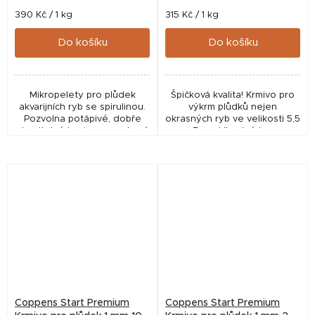
Měrná
Měrná
390 Kč / 1 kg
315 Kč / 1 kg
cena:
cena:
Do košíku
Do košíku
Mikropelety pro plůdek
Špičková kvalita! Krmivo pro
akvarijních ryb se spirulinou.
výkrm plůdků nejen
Pozvolna potápivé, dobře
okrasných ryb ve velikosti 5,5
stravitelné krmivo pro zdravý
- 7 cm. Vhodné i pro
růst, vitalitu a přirozené
akvaristiku, pro odchov
vybarvení ryb.
plůdku pro zarybňování nebo
pro intenzivní chovy v...
Coppens Start Premium
Coppens Start Premium