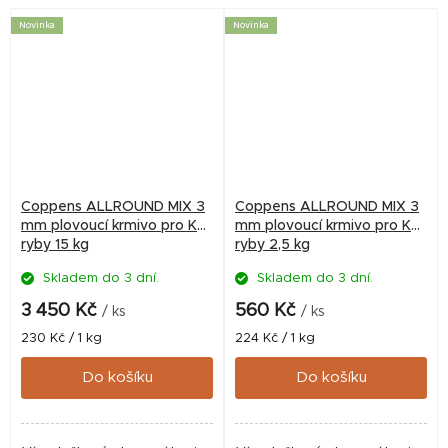
přírodní složky...
díky plovoucí formě...
Novinka
Novinka
Coppens ALLROUND MIX 3
Coppens ALLROUND MIX 3
mm plovoucí krmivo pro KOI
mm plovoucí krmivo pro KOI
ryby 15 kg
ryby 2,5 kg
Skladem do 3 dní.
Skladem do 3 dní.
3 450 Kč
560 Kč
/ ks
/ ks
Měrná
Měrná
230 Kč / 1 kg
224 Kč / 1 kg
cena:
cena:
Do košíku
Do košíku