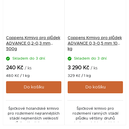
Coppens Krmivo pro plůdek
Coppens Krmivo pro plůdek
ADVANCE 0,2-0,3 mm
ADVANCE 0,3-0,5 mm 10
500g
kg
Skladem do 3 dní.
Skladem do 3 dní.
240 Kč
3 290 Kč
/ ks
/ ks
Měrná
Měrná
480 Kč / 1 kg
329 Kč / 1 kg
cena:
cena:
Do košíku
Do košíku
Špičkové holandské krmivo
Špičkové krmivo pro
pro rozkrmení nejrannějších
rozkrmení ranných stádií
stádií nejmenších velikostí
plůdku většiny druhů
plůdku. Krmit ihned po
sladkovodních ryb. Velmi
strávení žloutkového váčku.
vhodné i pro akvaristiku.