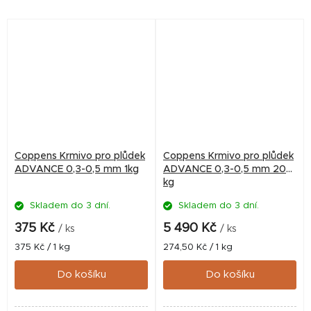
Vhodné pro většinu druhů
Vysoký obsah jednoduchých
sladkovodních ryb...
bílkovin, izolovaných z
rybího...
Coppens Krmivo pro plůdek
Coppens Krmivo pro plůdek
ADVANCE 0,3-0,5 mm 1kg
ADVANCE 0,3-0,5 mm 20
kg
Skladem do 3 dní.
Skladem do 3 dní.
375 Kč
5 490 Kč
/ ks
/ ks
Měrná
Měrná
375 Kč / 1 kg
274,50 Kč / 1 kg
cena:
cena:
Do košíku
Do košíku