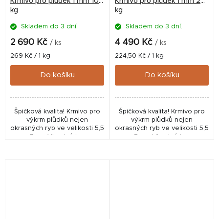
Krmivo pro plůdek 1 mm 10
Krmivo pro plůdek 1 mm 20
kg
kg
Skladem do 3 dní.
Skladem do 3 dní.
2 690 Kč
4 490 Kč
/ ks
/ ks
Měrná
Měrná
269 Kč / 1 kg
224,50 Kč / 1 kg
cena:
cena:
Do košíku
Do košíku
Špičková kvalita! Krmivo pro
Špičková kvalita! Krmivo pro
výkrm plůdků nejen
výkrm plůdků nejen
okrasných ryb ve velikosti 5,5
okrasných ryb ve velikosti 5,5
- 7 cm. Vhodné i pro
- 7 cm. Vhodné i pro
akvaristiku, pro odchov
akvaristiku, pro odchov
plůdku pro zarybňování nebo
plůdku pro zarybňování nebo
pro intenzivní chovy v...
pro intenzivní chovy v...