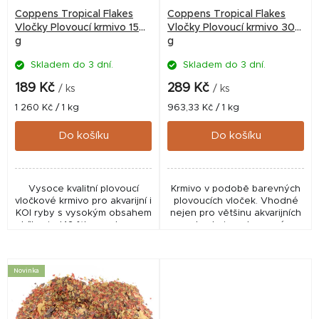
r
Coppens Tropical Flakes
Coppens Tropical Flakes
o
Vločky Plovoucí krmivo 150
Vločky Plovoucí krmivo 300
g
g
d
Skladem do 3 dní.
Skladem do 3 dní.
u
k
189 Kč
289 Kč
/ ks
/ ks
t
Měrná
Měrná
1 260 Kč / 1 kg
963,33 Kč / 1 kg
cena:
cena:
ů
Do košíku
Do košíku
Vysoce kvalitní plovoucí
Krmivo v podobě barevných
vločkové krmivo pro akvarijní i
plovoucích vloček. Vhodné
KOI ryby s vysokým obsahem
nejen pro většinu akvarijních
bílkovin (42 %) a podporou
ryb, ale i pro barevné
přirozeného vybarvení.
bazénové KOI ryby v
Barevné vločky obsahují
zahradních jezírkách. Krmivo
přírodní složky...
obsahuje látky...
Novinka