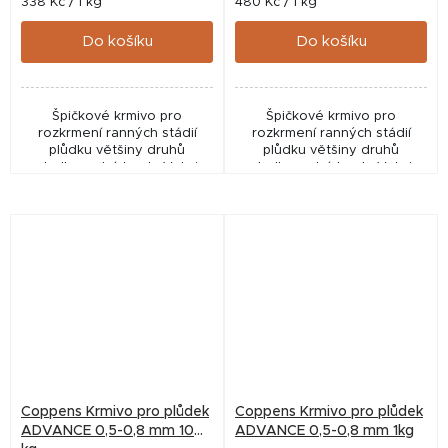
Měrná
Měrná
338 Kč / 1 kg
480 Kč / 1 kg
cena:
cena:
Do košíku
Do košíku
Špičkové krmivo pro
Špičkové krmivo pro
rozkrmení ranných stádií
rozkrmení ranných stádií
plůdku většiny druhů
plůdku většiny druhů
sladkovodních ryb. Velmi
sladkovodních ryb. Velmi
vhodné i pro akvaristiku.
vhodné i pro akvaristiku.
Vysoký obsah jednoduchých
Vysoký obsah jednoduchých
bílkovin, izolovaných z
bílkovin, izolovaných z
rybího...
rybího...
Coppens Krmivo pro plůdek
Coppens Krmivo pro plůdek
ADVANCE 0,5-0,8 mm 10
ADVANCE 0,5-0,8 mm 1kg