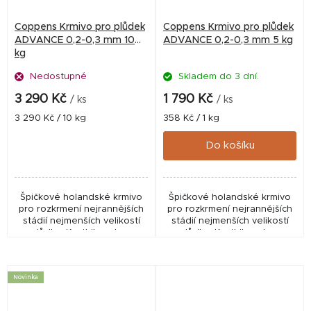
Coppens Krmivo pro plůdek
Coppens Krmivo pro plůdek
ADVANCE 0,2-0,3 mm 10
ADVANCE 0,2-0,3 mm 5 kg
kg
Nedostupné
Skladem do 3 dní.
3 290 Kč
1 790 Kč
/ ks
/ ks
Měrná
Měrná
3 290 Kč / 10 kg
358 Kč / 1 kg
cena:
cena:
Do košíku
Špičkové holandské krmivo
Špičkové holandské krmivo
pro rozkrmení nejrannějších
pro rozkrmení nejrannějších
stádií nejmenších velikostí
stádií nejmenších velikostí
plůdku. Krmit ihned po
plůdku. Krmit ihned po
strávení žloutkového váčku.
strávení žloutkového váčku.
Vhodné pro většinu druhů
Vhodné pro většinu druhů
sladkovodních ryb...
sladkovodních ryb...
Novinka