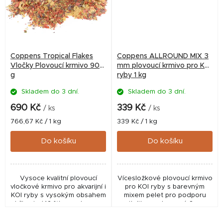
Coppens Tropical Flakes
Coppens ALLROUND MIX 3
Vločky Plovoucí krmivo 900
mm plovoucí krmivo pro KOI
g
ryby 1 kg
Skladem do 3 dní.
Skladem do 3 dní.
690 Kč
339 Kč
/ ks
/ ks
Měrná
Měrná
766,67 Kč / 1 kg
339 Kč / 1 kg
cena:
cena:
Do košíku
Do košíku
Vysoce kvalitní plovoucí
Vícesložkové plovoucí krmivo
vločkové krmivo pro akvarijní i
pro KOI ryby s barevným
KOI ryby s vysokým obsahem
mixem pelet pro podporu
bílkovin (42 %) a podporou
vitality a vybarvení. 3mm
přirozeného vybarvení.
pelety jsou vhodné pro
Barevné vločky obsahují
menší ryby od cca 8–10 cm a