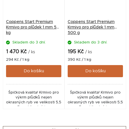
Coppens Start Premium
Coppens Start Premium
Krmivo pro plůdek 1 mm 5
Krmivo pro plůdek 1 mm
kg
500 g
Skladem do 3 dní.
Skladem do 3 dní.
1 470 Kč
195 Kč
/ ks
/ ks
Měrná
Měrná
294 Kč / 1 kg
390 Kč / 1 kg
cena:
cena:
Do košíku
Do košíku
Špičková kvalita! Krmivo pro
Špičková kvalita! Krmivo pro
výkrm plůdků nejen
výkrm plůdků nejen
okrasných ryb ve velikosti 5,5
okrasných ryb ve velikosti 5,5
- 7 cm. Vhodné i pro
- 7 cm. Vhodné i pro
akvaristiku, pro odchov
akvaristiku, pro odchov
plůdku pro zarybňování nebo
plůdku pro zarybňování nebo
pro intenzivní chovy v...
pro intenzivní chovy v...