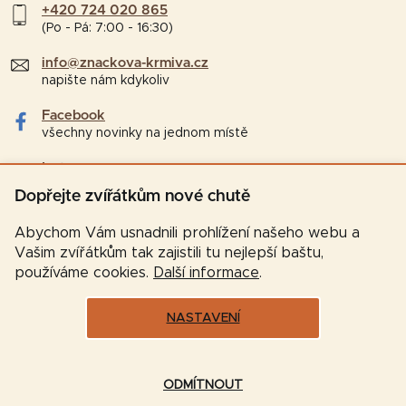
+420 724 020 865
(Po - Pá: 7:00 - 16:30)
info@znackova-krmiva.cz
napište nám kdykoliv
Facebook
všechny novinky na jednom místě
Instagram
tipy a zajímavosti pro chovatele
Dopřejte zvířátkům nové chutě
Abychom Vám usnadnili prohlížení našeho webu a
Vašim zvířátkům tak zajistili tu nejlepší baštu,
používáme cookies.
Další informace
.
NASTAVENÍ
Vytvořil Shoptet
ODMÍTNOUT