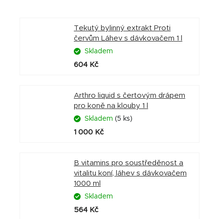
Tekutý bylinný extrakt Proti
červům Láhev s dávkovačem 1 l
Skladem
604 Kč
Arthro liquid s čertovým drápem
pro koně na klouby 1 l
Skladem
(5 ks)
1 000 Kč
B vitamins pro soustředěnost a
vitalitu koní, láhev s dávkovačem
1000 ml
Skladem
564 Kč