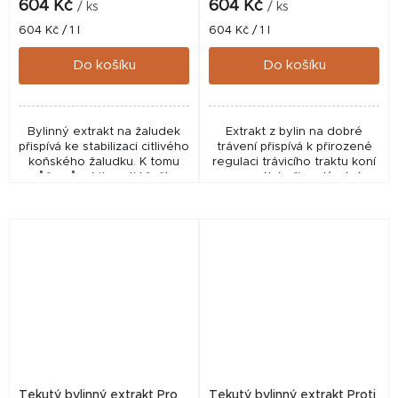
604 Kč
604 Kč
/ ks
/ ks
Měrná
Měrná
604 Kč / 1 l
604 Kč / 1 l
cena:
cena:
Do košíku
Do košíku
Bylinný extrakt na žaludek
Extrakt z bylin na dobré
přispívá ke stabilizaci citlivého
trávení přispívá k přirozené
koňského žaludku. K tomu
regulaci trávicího traktu koní
může působit proti křečím,
a pomáhá při nadýmání,
nadýmání a kolikám.
pradoxním průjmu
Podporuje přirozenou
(Kotwasser), klasických
obranu organismu před...
průjmech nebo při...
Tekutý bylinný extrakt Pro
Tekutý bylinný extrakt Proti