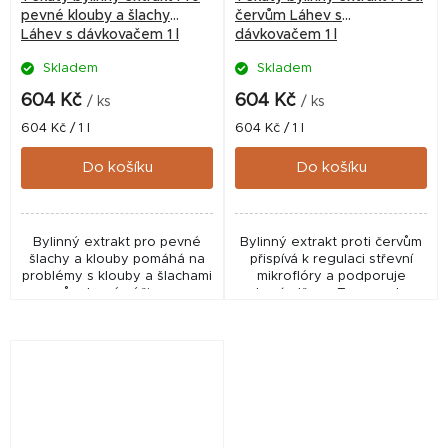
pevné klouby a šlachy
červům Láhev s
Láhev s dávkovačem 1 l
dávkovačem 1 l
Skladem
Skladem
604 Kč
604 Kč
/ ks
/ ks
Měrná
Měrná
604 Kč / 1 l
604 Kč / 1 l
cena:
cena:
Do košíku
Do košíku
Bylinný extrakt pro pevné
Bylinný extrakt proti červům
šlachy a klouby pomáhá na
přispívá k regulaci střevní
problémy s klouby a šlachami
mikroflóry a podporuje
způsobené výživou a
zdravá střeva. Ta se potom
podporuje tvorbu kloubního
stávají obtížnou kořistí pro
mazu a zpevňuje
červy a jiné parazity.
chrupavkový a vazivový
aparát...