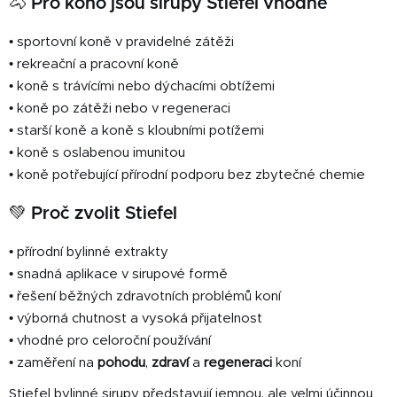
🐴 Pro koho jsou sirupy Stiefel vhodné
• sportovní koně v pravidelné zátěži
• rekreační a pracovní koně
• koně s trávícími nebo dýchacími obtížemi
• koně po zátěži nebo v regeneraci
• starší koně a koně s kloubními potížemi
• koně s oslabenou imunitou
• koně potřebující přírodní podporu bez zbytečné chemie
💚 Proč zvolit Stiefel
• přírodní bylinné extrakty
• snadná aplikace v sirupové formě
• řešení běžných zdravotních problémů koní
• výborná chutnost a vysoká přijatelnost
• vhodné pro celoroční používání
• zaměření na
pohodu
,
zdraví
a
regeneraci
koní
Stiefel bylinné sirupy představují jemnou, ale velmi účinnou