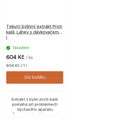
Tekutý bylinný extrakt Proti
kašli, Láhev s dávkovačem, 1
l
Skladem
604 Kč
/ ks
Měrná
604 Kč / 1 l
cena:
Do košíku
Extrakt z bylin proti kašli
pomáhá při problémech
dýchacího aparátu
způsobených výživou nebo
způsobem ustájení a působí
pozitivně na průdušky i
sliznice.