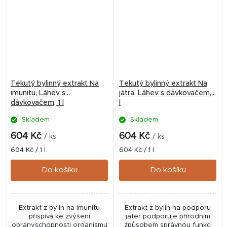
Tekutý bylinný extrakt Na
Tekutý bylinný extrakt Na
imunitu, Láhev s
játra, Láhev s dávkovačem, 1
dávkovačem, 1 l
l
Skladem
Skladem
604 Kč
604 Kč
/ ks
/ ks
Měrná
Měrná
604 Kč / 1 l
604 Kč / 1 l
cena:
cena:
Do košíku
Do košíku
Extrakt z bylin na imunitu
Extrakt z bylin na podporu
přispívá ke zvýšení
jater podporuje přírodním
obranyschopnosti organismu
způsobem správnou funkci