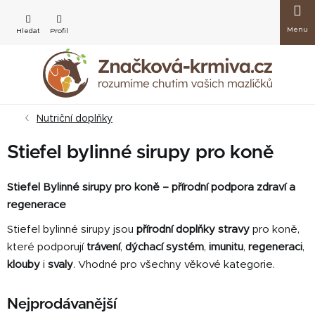
Přejít
Nákup
na
obsah
košík
Nutriční doplňky
Stiefel bylinné sirupy pro koně
Stiefel Bylinné sirupy pro koně – přírodní podpora zdraví a
regenerace
Stiefel bylinné sirupy jsou
přírodní doplňky stravy
pro koně,
které podporují
trávení
,
dýchací systém
,
imunitu
,
regeneraci
,
klouby
i
svaly
. Vhodné pro všechny věkové kategorie.
Nejprodávanější