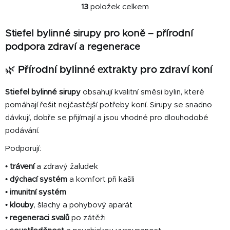
13
položek celkem
O
v
Stiefel bylinné sirupy pro koně – přírodní
l
á
podpora zdraví a regenerace
d
a
🌿 Přírodní bylinné extrakty pro zdraví koní
c
í
Stiefel bylinné sirupy
obsahují kvalitní směsi bylin, které
p
pomáhají řešit nejčastější potřeby koní. Sirupy se snadno
r
dávkují, dobře se přijímají a jsou vhodné pro dlouhodobé
v
podávání.
k
y
Podporují:
v
•
trávení
a zdravý žaludek
ý
•
dýchací systém
a komfort při kašli
p
i
•
imunitní systém
s
•
klouby
, šlachy a pohybový aparát
u
•
regeneraci svalů
po zátěži