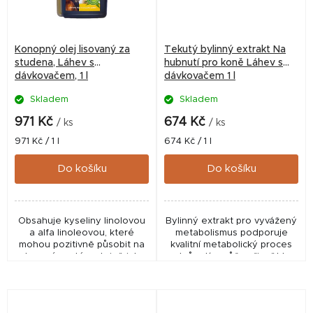
Konopný olej lisovaný za
Tekutý bylinný extrakt Na
studena, Láhev s
hubnutí pro koně Láhev s
dávkovačem, 1 l
dávkovačem 1 l
Skladem
Skladem
971 Kč
674 Kč
/ ks
/ ks
Měrná
Měrná
971 Kč / 1 l
674 Kč / 1 l
cena:
cena:
Do košíku
Do košíku
Obsahuje kyseliny linolovou
Bylinný extrakt pro vyvážený
a alfa linoleovou, které
metabolismus podporuje
mohou pozitivně působit na
kvalitní metabolický proces
obranný systém stejně jako
cukrů a tím může přispět ke
na srst a kůži vašeho koně.
snížení nadváhy.