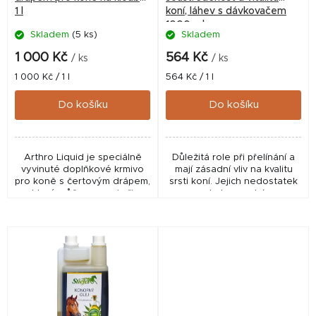
1 l
koní, láhev s dávkovačem
d
1000 ml
Skladem
(5 ks)
Skladem
u
k
1 000 Kč
564 Kč
/ ks
/ ks
t
Měrná
Měrná
1 000 Kč / 1 l
564 Kč / 1 l
cena:
cena:
ů
Do košíku
Do košíku
Arthro Liquid je speciálně
Důležitá role při přelínání a
vyvinuté doplňkové krmivo
mají zásadní vliv na kvalitu
pro koně s čertovým drápem,
srsti koní. Jejich nedostatek
který může pomoci při
vede k poruchám
bolestech kloubů, šlach či
metabolismu, apatii a
problémech s chrupavkami....
celkovému snížení vitality
koní.