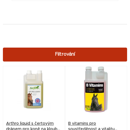
V
ý
p
i
s
p
r
Arthro liquid s čertovým
B vitamins pro
o
drápem pro koně na klouby
soustředěnost a vitalitu