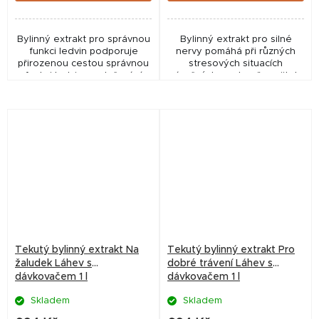
Bylinný extrakt pro správnou
Bylinný extrakt pro silné
funkci ledvin podporuje
nervy pomáhá při různých
přirozenou cestou správnou
stresových situacích
funkci ledvin a vylučování
náročných pro koně, majitele
vody z organismu. Obecně
i jezdce. Může být krmen i
pomáhá lepšímu metabolismu
trvale u nervózních a
koní.
podrážděných koní.
Tekutý bylinný extrakt Na
Tekutý bylinný extrakt Pro
žaludek Láhev s
dobré trávení Láhev s
dávkovačem 1 l
dávkovačem 1 l
Skladem
Skladem