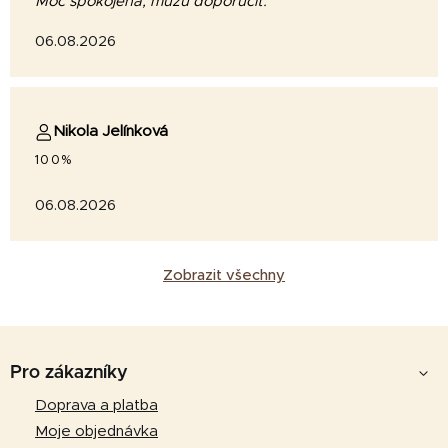
Moc spokojená, můžu doporučit.
06.08.2026
Nikola Jelínková
100%
06.08.2026
Zobrazit všechny
Z
á
Pro zákazníky
p
Doprava a platba
a
Moje objednávka