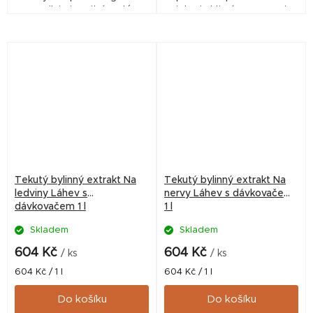
a posiluje imunitní systém
jater i aktivní regeneraci
koně.
jednotlivých jaterních buněk.
Tekutý bylinný extrakt Na
Tekutý bylinný extrakt Na
ledviny Láhev s
nervy Láhev s dávkovačem
dávkovačem 1 l
1 l
Skladem
Skladem
604 Kč
604 Kč
/ ks
/ ks
Měrná
Měrná
604 Kč / 1 l
604 Kč / 1 l
cena:
cena:
Do košíku
Do košíku