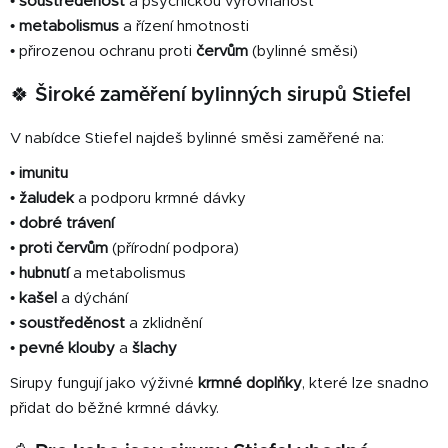
•
soustředěnost
a psychickou vyrovnanost
•
metabolismus
a řízení hmotnosti
• přirozenou ochranu proti
červům
(bylinné směsi)
🍀 Široké zaměření bylinných sirupů Stiefel
V nabídce Stiefel najdeš bylinné směsi zaměřené na:
•
imunitu
•
žaludek
a podporu krmné dávky
•
dobré trávení
•
proti červům
(přírodní podpora)
•
hubnutí
a metabolismus
•
kašel
a dýchání
•
soustředěnost
a zklidnění
•
pevné klouby
a
šlachy
Sirupy fungují jako výživné
krmné doplňky
, které lze snadno
přidat do běžné krmné dávky.