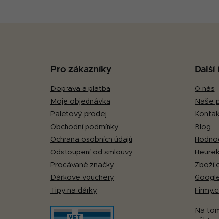
Z
á
p
Pro zákazníky
Další
a
Doprava a platba
O nás
t
Moje objednávka
Naše p
í
Paletový prodej
Kontak
Obchodní podmínky
Blog
Ochrana osobních údajů
Hodnoc
Odstoupení od smlouvy
Heurek
Prodávané značky
Zboží.
Dárkové vouchery
Google
Tipy na dárky
Firmy.c
Na to