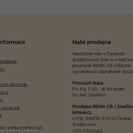
 informace
Naše prodejna
Navštivte nás v Českých
Budějovicích, kde si v naší 
rodejna
prodejně REMA CB můžete
ty
vyzvednout objednané zboží
Provozní doba
ení obchodu
Po-Pá: 7.30 - 16.45 hodin
a.cz
So-Ne: zavřeno
cz
Prodejna REMA CB / Značko
 recenze
krmiva.cz
z
U Pily 558/14, 370 01 České
Budějovice
mto webu mohou být
Více informací