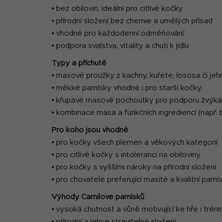
• bez obilovin, ideální pro citlivé kočky
• přírodní složení bez chemie a umělých přísad
• vhodné pro každodenní odměňování
• podpora svalstva, vitality a chuti k jídlu
Typy a příchutě
• masové proužky z kachny, kuřete, lososa či jeh
• měkké pamlsky vhodné i pro starší kočky
• křupavé masové pochoutky pro podporu žvýká
• kombinace masa a funkčních ingrediencí (např. b
Pro koho jsou vhodné
• pro kočky všech plemen a věkových kategorií
• pro citlivé kočky s intolerancí na obiloviny
• pro kočky s vyššími nároky na přírodní složení
• pro chovatele preferující masité a kvalitní paml
Výhody Carnilove pamlsků
• vysoká chutnost a vůně motivující ke hře i tréni
• přírodní a lehce stravitelné složení