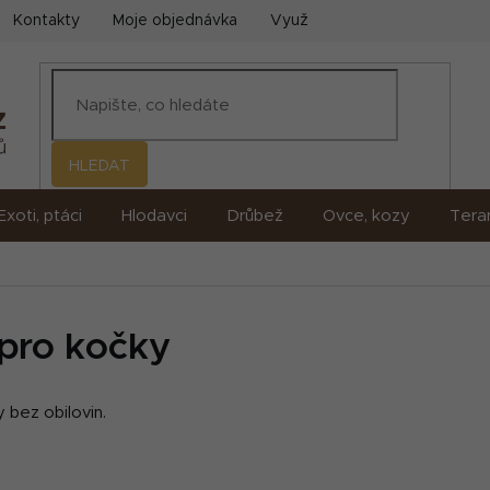
Kontakty
Moje objednávka
Využití umělé inteligence (AI)
HLEDAT
Exoti, ptáci
Hlodavci
Drůbež
Ovce, kozy
Terar
 pro kočky
 bez obilovin.