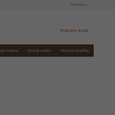
Přihlášení
Nákupní
Prázdný košík
košík
ijní zvířata
Krmné směsi
Nutriční doplňky
Sůl solné