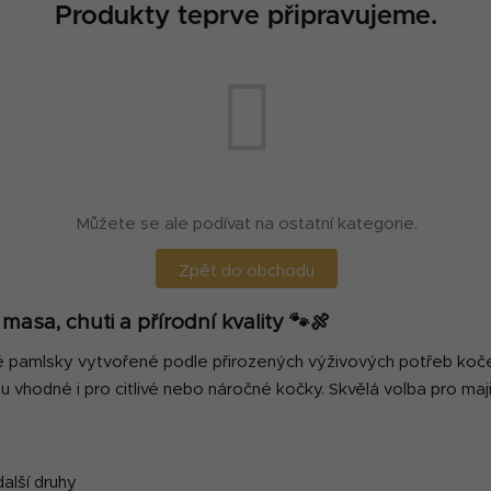
Produkty teprve připravujeme.
Můžete se ale podívat na ostatní kategorie.
Zpět do obchodu
asa, chuti a přírodní kvality 🐾🍖
 pamlsky vytvořené podle přirozených výživových potřeb koček
ou vhodné i pro citlivé nebo náročné kočky. Skvělá volba pro maj
alší druhy