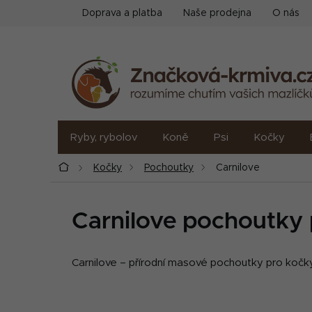
Přejít
Doprava a platba
Naše prodejna
O nás
na
obsah
Ryby, rybolov
Koně
Psi
Kočky
Domů
Kočky
Pochoutky
Carnilove
Carnilove pochoutky
Carnilove – přírodní masové pochoutky pro kočky
P