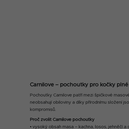
o
s
t
r
a
n
n
í
p
Carnilove – pochoutky pro kočky plné m
a
Pochoutky Carnilove patří mezi špičkové masové
n
neobsahují obiloviny a díky přírodnímu složení js
e
kompromisů.
l
Proč zvolit Carnilove pochoutky
• vysoký obsah masa – kachna, losos, jehněčí a d