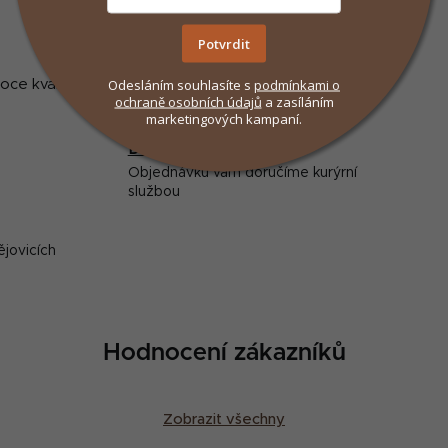
Potvrdit
Odesláním souhlasíte s
podmínkami
o
oce kvalitní odměnou, kterou si vaše kočka zamiluje.
ochraně osobních údajů
a zasíláním
marketingových kampaní.
Doprava od 59 Kč
Objednávku vám doručíme kurýrní
službou
ějovicích
Hodnocení zákazníků
Zobrazit všechny