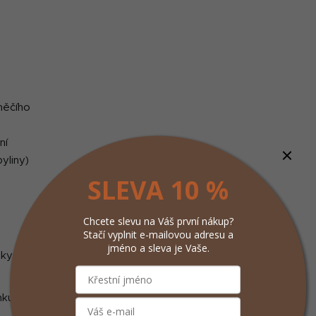
něčího
ní
yliny)
SLEVA 10 %
Chcete slevu na Váš první nákup?
Stačí vyplnit e-mailovou adresu a
jméno a sleva je Vaše.
sky
nku