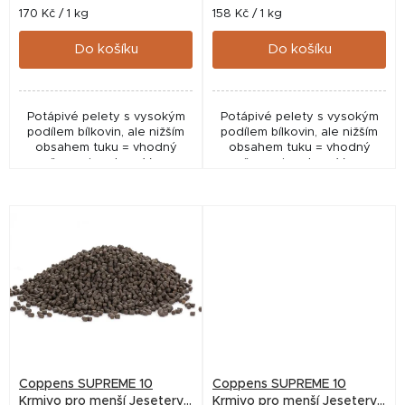
t
Měrná
Měrná
170 Kč / 1 kg
158 Kč / 1 kg
cena:
cena:
ů
Do košíku
Do košíku
Potápivé pelety s vysokým
Potápivé pelety s vysokým
podílem bílkovin, ale nižším
podílem bílkovin, ale nižším
obsahem tuku = vhodný
obsahem tuku = vhodný
poměr pro jesetery. Vysoce
poměr pro jesetery. Vysoce
výživné, nízký odpad!
výživné, nízký odpad!
Vyrobeno v Nizozemí - fy.
Vyrobeno v Nizozemí - fy.
Coppens.
Coppens.
Coppens SUPREME 10
Coppens SUPREME 10
Krmivo pro menší Jesetery
Krmivo pro menší Jesetery