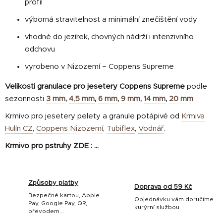
profil
výborná stravitelnost a minimální znečištění vody
vhodné do jezírek, chovných nádrží i intenzivního
odchovu
vyrobeno v Nizozemí – Coppens Supreme
Velikosti granulace pro jesetery
Coppens Supreme
podle
sezonnosti
3 mm
,
4,5 mm
,
6 mm
,
9 mm
,
14 mm
,
20 mm
Krmivo pro jesetery pelety a granule potápivé od
Krmiva
Hulín CZ
,
Coppens Nizozemí
,
Tubiflex
,
Vodnář
.
Krmivo pro pstruhy ZDE : ...
Způsoby platby
Doprava od 59 Kč
Bezpečné kartou, Apple
Objednávku vám doručíme
Pay, Google Pay, QR,
kurýrní službou
převodem...