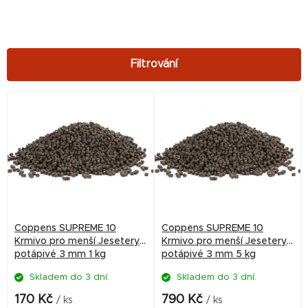
V
ý
p
i
s
p
r
Coppens SUPREME 10
Coppens SUPREME 10
o
Krmivo pro menší Jesetery
Krmivo pro menší Jesetery
potápivé 3 mm 1 kg
potápivé 3 mm 5 kg
d
Skladem do 3 dní.
Skladem do 3 dní.
u
k
170 Kč
790 Kč
/ ks
/ ks