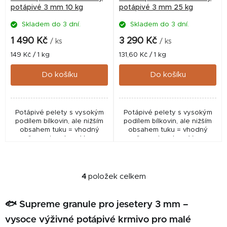
potápivé 3 mm 10 kg
potápivé 3 mm 25 kg
Skladem do 3 dní.
Skladem do 3 dní.
1 490 Kč
3 290 Kč
/ ks
/ ks
Měrná
Měrná
149 Kč / 1 kg
131,60 Kč / 1 kg
cena:
cena:
Do košíku
Do košíku
Potápivé pelety s vysokým
Potápivé pelety s vysokým
podílem bílkovin, ale nižším
podílem bílkovin, ale nižším
obsahem tuku = vhodný
obsahem tuku = vhodný
poměr pro jesetery. Vysoce
poměr pro jesetery. Vysoce
výživné, nízký odpad!
výživné, nízký odpad!
Vyrobeno v Nizozemí - fy.
Vyrobeno v Nizozemí - fy.
Coppens.
Coppens.
4
položek celkem
O
v
l
🐟 Supreme granule pro jesetery 3 mm –
á
vysoce výživné potápivé krmivo pro malé
d