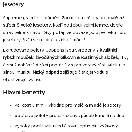
jesetery
a
c
Supreme granule o průměru
3 mm
jsou určeny pro
malé až
í
p
středně velké jesetery
, kteří potřebují velmi jemné, dobře
r
stravitelné krmivo. Díky potápivé povaze jsou perfektní pro
v
jesetery živící se na dně jezírka či nádrže.
k
Extrudované pelety Coppens jsou vyrobeny z
kvalitních
y
v
rybích mouček, živočišných bílkovin a rostlinných složek
, díky
ý
čemuž nabízejí ideální poměr živin pro zdravý růst, vitalitu a
p
silnou imunitu.
Nízký odpad
zajišťuje čistější vodu a
i
efektivnější výživu.
s
u
Hlavní benefity
velikost 3 mm – vhodné pro malé a mladé jesetery
potápivé pelety pro přirozený způsob krmení na dně
vysoký podíl kvalitních bílkovin, optimální výživový