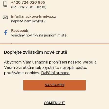
+420 724 020 865
(Po - Pá: 7:00 - 16:30)
info@znackova-krmiva.cz
napište nám kdykoliv
Facebook
všechny novinky na jednom místě
Instagram
tipy a zajímavosti pro chovatele
Dopřejte zvířátkům nové chutě
Abychom Vám usnadnili prohlížení našeho webu a
Vašim zvířátkům tak zajistili tu nejlepší baštu,
používáme cookies.
Další informace
.
NASTAVENÍ
Vytvořil Shoptet
ODMÍTNOUT