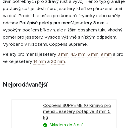
živin potřebných pro zdravý růst a vývoj. Tento typ granulí je
potápivý, což je ideální pro jesetery, kteří se přirozeně krmí
na dně. Produkt je určen pro komerční rybníky nebo umělý
odchov.
Potápivé pelety pro menší jesetery 3 mm
s
vysokým podílem bílkovin, ale nižším obsahem tuku vhodný
poměr pro jesetery. Vysoce výživné s nízkým odpadem.
Vyrobeno v Nizozemí. Coppens Supreme.
Pelety pro menší jesetery
3 mm
,
4,5 mm
,
6 mm
,
9 mm
a pro
velké jesetery
14 mm
a
20 mm
.
Nejprodávanější
Coppens SUPREME 10 Krmivo pro
menší Jesetery potápivé 3 mm 5
kg
Skladem do 3 dní.