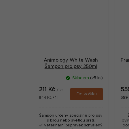
Animology White Wash
Fra
Šampon pro psy 250ml
Skladem
(>5 ks)
211 Kč
55
/ ks
Do košíku
Měrná
Měr
844 Kč / 1 l
559 K
cena:
cena
Šampon určený speciálně pro psy
s bílou nebo světlou srstí.
ovl
✅ Veterinární přípravek schválený
dom