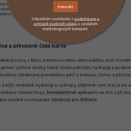
mpon pro bílou srst, vhodný
Potvrdit
 všechna plemena psů. Tento
ampon s extraktem bezinek
Odesláním souhlasíte s
podmínkami
o
emně čistí srst a oživuje její
ochraně osobních údajů
a zasíláním
řirozenou barvu a omezuje
marketingových kampaní.
žloutnutí. Bez parabenů
O
v
vá a přirozeně čistá barva
l
á
d
álně pro psy s bílou, krémovou nebo velmi světlou srstí. Pomáhá
a
 jemné výživné složky, které chrání pokožku, hydratují a podporu
c
okožkou. Ideální pro pravidelnou péči o krásnou, čistou a přiroze
í
st a kůži, nedráždí, hydratují a vyživují ji, příjemně voní. Srst je p
p
r
a veškerý ostatní hmyz,
bezoplachové
aplikujete na srst a již n
v
pro snadné rozčesávání,
šampony pro štěňata
.
k
y
v
ý