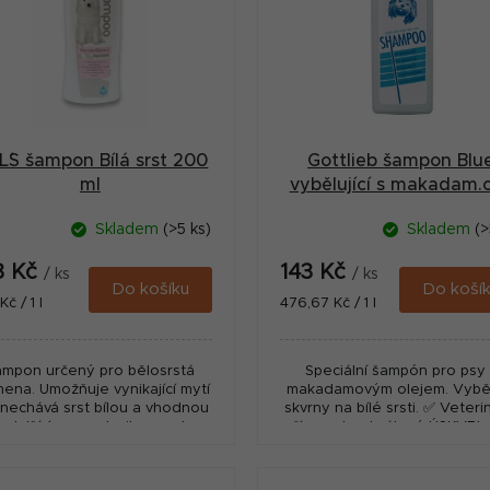
L´S šampon Bílá srst 200
Gottlieb šampon Blu
ml
vybělující s makadam.o
300ml
Skladem
(>5 ks)
Skladem
(>
8 Kč
143 Kč
/ ks
/ ks
Do košíku
Do koší
ná
Měrná
č / 1 l
476,67 Kč / 1 l
:
cena:
ampon určený pro bělosrstá
Speciální šampón pro psy 
ena. Umožňuje vynikající mytí
makadamovým olejem. Vybě
anechává srst bílou a vhodnou
skvrny na bílé srsti. ✅ Veteri
o další úpravu strojkem nebo
přípravek schválený ÚSKVBL
kami. Na dotek měkká a hebká
číslem: 100-22/C
srst se svěží...