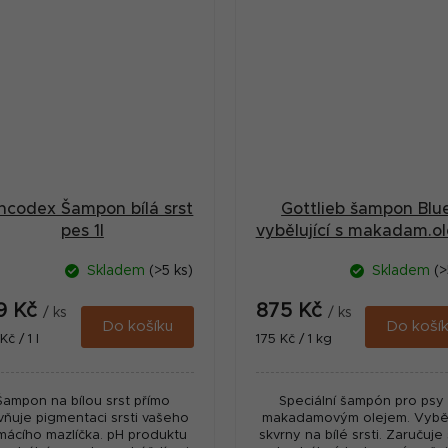
ncodex Šampon bílá srst
Gottlieb šampon Blu
pes 1l
vybělující s makadam.ole
Skladem
(>5 ks)
Skladem
(>
9 Kč
875 Kč
/ ks
/ ks
Do košíku
Do koší
ná
Měrná
č / 1 l
175 Kč / 1 kg
:
cena:
Šampon na bílou srst přímo
Speciální šampón pro psy 
ivňuje pigmentaci srsti vašeho
makadamovým olejem. Vybě
ácího mazlíčka. pH produktu
skvrny na bílé srsti. Zaručuje 