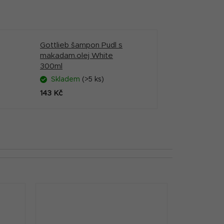
Gottlieb šampon Pudl s
makadam.olej White
300ml
Skladem
(>5 ks)
143 Kč