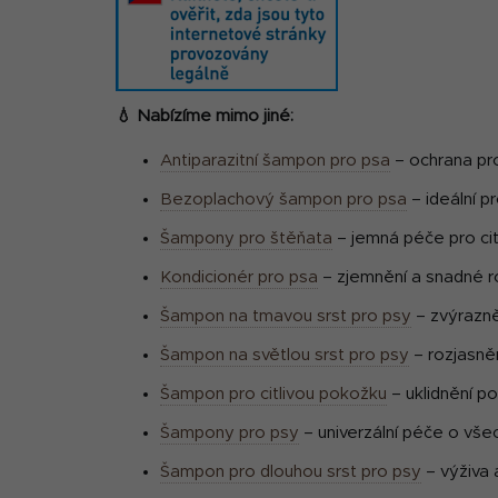
💧 Nabízíme mimo jiné:
Antiparazitní šampon pro psa
– ochrana pro
Bezoplachový šampon pro psa
– ideální p
Šampony pro štěňata
– jemná péče pro ci
Kondicionér pro psa
– zjemnění a snadné ro
Šampon na tmavou srst pro psy
– zvýrazně
Šampon na světlou srst pro psy
– rozjasnění
Šampon pro citlivou pokožku
– uklidnění p
Šampony pro psy
– univerzální péče o všec
Šampon pro dlouhou srst pro psy
– výživa 