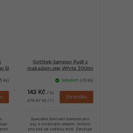
e
Gottlieb šampon Pudl s
j 5l
makadam.olej White 300ml
5 ks)
Skladem
(>5 ks)
143 Kč
/ ks
ku
Do košíku
Měrná
476,67 Kč / 1 l
cena:
s
Speciální tónovací šampón pro
luje
psy s norkovým olejem. Určeno
srsti
pro psy se světlou srstí. Zaručuje