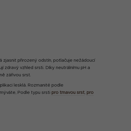
 zjasnit přirozený odstín, potlačuje nežádoucí
jí zdravý vzhled srsti. Díky neutrálnímu pH a
ně zářivou srst.
o aplikaci lesklá. Rozmanité podle
esmýváte, Podle typu srsti
pro tmavou srst
,
pro