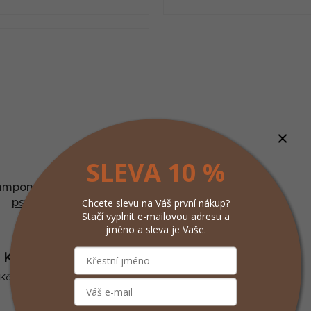
neutrální, a proto nedráždí ani
hedvábný lesk a zvýrazňu
tlivou pokožku a udržuje její
přirozenou barvu srsti.
přirozenou hladinu...
✅ Veterinární přípravek...
SLEVA 10 %
mpon na bílou srst pro
Chcete slevu na Váš první nákup?
psy 250ml Zolux
Stačí vyplnit e-mailovou adresu a
Momentálně
jméno a sleva je Vaše.
nedostupné
0 Kč
/ ks
ná
č / 1 l
: