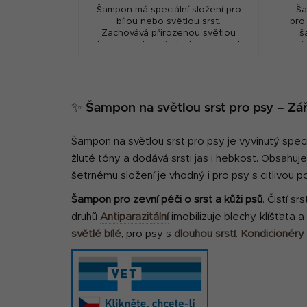
Šampon má speciální složení pro
Ša
bílou nebo světlou srst.
pro
Zachovává přirozenou světlou
š
barvu, podporuje lesk a jemnost
j
srsti.
p
✨ Šampon na světlou srst pro psy – Záři
Šampon na světlou srst pro psy je vyvinutý speci
žluté tóny a dodává srsti jas i hebkost. Obsahuje
šetrnému složení je vhodný i pro psy s citlivou p
Šampon pro zevní péči o srst a kůži psů
. Čistí sr
druhů
Antiparazitální
imobilizuje blechy, klíšťata 
světlé bílé
, pro psy s
dlouhou srstí
.
Kondicionéry