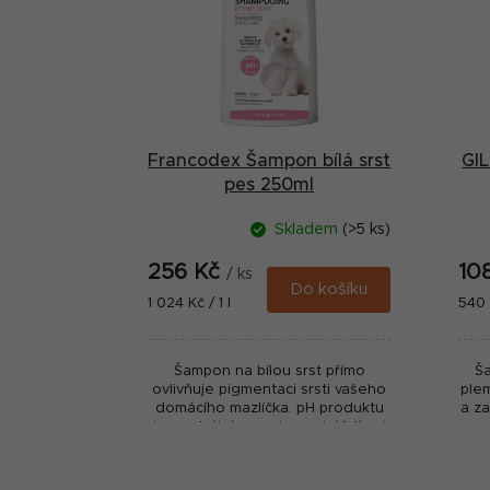
r
i
a
s
n
p
n
r
í
Francodex Šampon bílá srst
GIL
o
p
pes 250ml
d
a
Skladem
(>5 ks)
u
n
256 Kč
10
k
/ ks
e
Do košíku
Měrná
Měr
1 024 Kč / 1 l
540 K
t
cena:
cena
l
ů
Šampon na bílou srst přímo
Š
ovlivňuje pigmentaci srsti vašeho
plem
domácího mazlíčka. pH produktu
a z
je neutrální, a proto nedráždí ani
pr
citlivou pokožku a udržuje její
nůž
přirozenou hladinu...