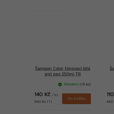
ÚSKVBL pod číslem: 113-21/C
je 
ci
Šampon Color tónovací bílá
Ša
srst pes 250ml TR
Skladem
(>5 ks)
140 Kč
11
/ ks
Do košíku
Měrná
Měr
560 Kč / 1 l
440 K
cena:
cena