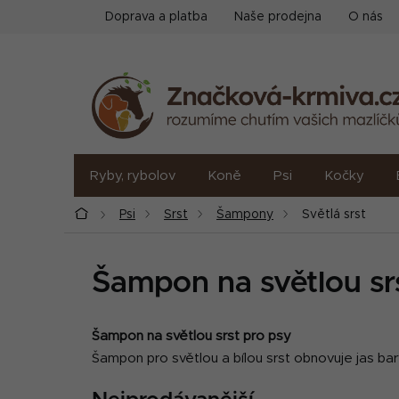
Přejít
Doprava a platba
Naše prodejna
O nás
na
obsah
Ryby, rybolov
Koně
Psi
Kočky
Domů
Psi
Srst
Šampony
Světlá srst
Šampon na světlou sr
Šampon na světlou srst pro psy
Šampon pro světlou a bílou srst obnovuje jas bar