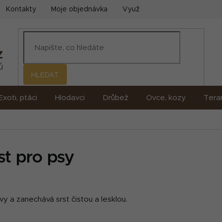
Kontakty
Moje objednávka
Využití umělé inteligence (AI)
HLEDAT
Exoti, ptáci
Hlodavci
Drůbež
Ovce, kozy
Terar
st pro psy
vy a zanechává srst čistou a lesklou.