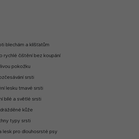
p
i
s
u
ti blechám a klíšťatům
ro rychlé čištění bez koupání
tlivou pokožku
zčesávání srsti
ní lesku tmavé srsti
 bílé a světlé srsti
odrážděné kůže
hny typy srsti
a lesk pro dlouhosrsté psy