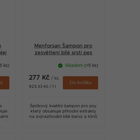
e
Menforsan Šampon pro
lej
zesvětlení bílé srsti pes
300ml
5 ks)
Skladem
(>5 ks)
277 Kč
/ ks
ku
Do košíku
Měrná
923,33 Kč / 1 l
cena:
s
Špičkový, kvalitní šampon pro psy,
luje
který obsahuje přírodní extrakty
nární
na zvýrazňování bílé barvy a tónů
 pod