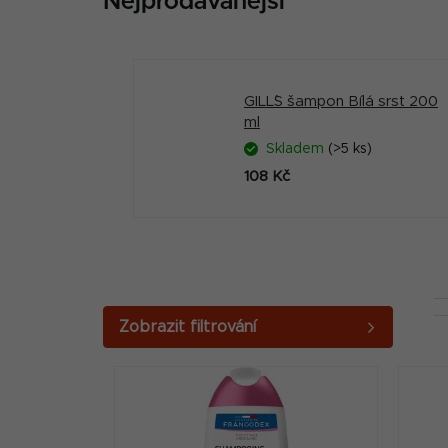
Nejprodávanější
GILL´S šampon Bílá srst 200
ml
Skladem
(>5 ks)
108 Kč
P
o
V
s
ý
t
p