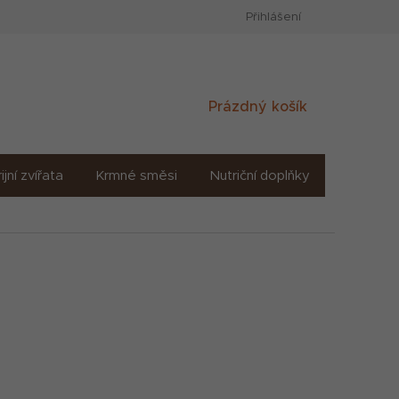
Přihlášení
Nákupní
Prázdný košík
košík
ijní zvířata
Krmné směsi
Nutriční doplňky
Sůl solné