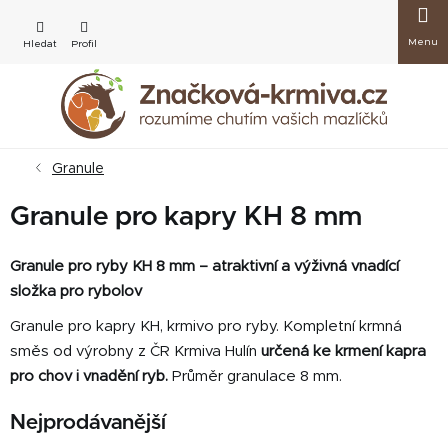
Přejít
Nákup
na
obsah
košík
Granule
Granule pro kapry KH 8 mm
Granule pro ryby KH 8 mm – atraktivní a výživná vnadící
složka pro rybolov
Granule pro kapry KH, krmivo pro ryby. Kompletní krmná
směs od výrobny z ČR Krmiva Hulín
určená
ke krmení kapra
pro chov i vnadění ryb.
Průměr granulace 8 mm.
Nejprodávanější