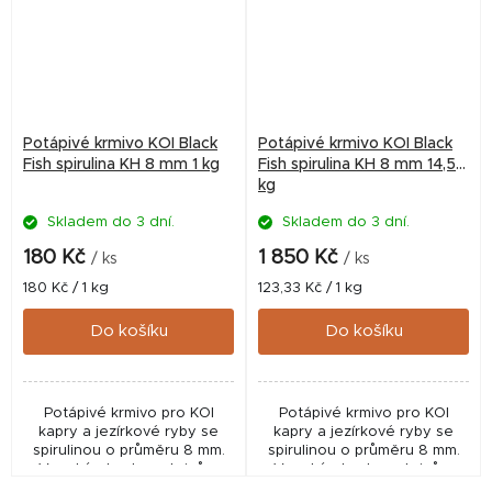
Potápivé krmivo KOI Black
Potápivé krmivo KOI Black
Fish spirulina KH 8 mm 1 kg
Fish spirulina KH 8 mm 14,5
kg
Skladem do 3 dní.
Skladem do 3 dní.
180 Kč
1 850 Kč
/ ks
/ ks
Měrná
Měrná
180 Kč / 1 kg
123,33 Kč / 1 kg
cena:
cena:
Do košíku
Do košíku
Potápivé krmivo pro KOI
Potápivé krmivo pro KOI
kapry a jezírkové ryby se
kapry a jezírkové ryby se
spirulinou o průměru 8 mm.
spirulinou o průměru 8 mm.
Vysoký obsah proteinů a
Vysoký obsah proteinů a
mořských řas podporuje růst,
mořských řas podporuje růst,