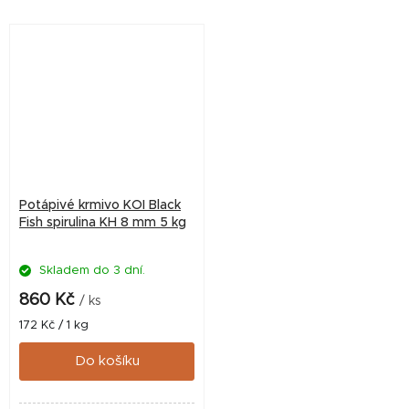
vitalitu a výrazné zbarvení
vitalitu a výrazné zbarvení
ryb při velmi dobré...
ryb při velmi dobré...
Potápivé krmivo KOI Black
Fish spirulina KH 8 mm 5 kg
Skladem do 3 dní.
860 Kč
/ ks
Měrná
172 Kč / 1 kg
cena:
Do košíku