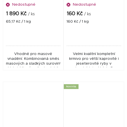
Nedostupné
Nedostupné
1 890 Kč
160 Kč
/ ks
/ ks
Měrná
Měrná
65,17 Kč / 1 kg
160 Kč / 1 kg
cena:
cena:
Vhodné pro masové
Velmi kvalitní kompletní
vnadění. Kombinovaná směs
krmivo pro větší kaprovité i
masových a sladkých surovin!
jeseterovité ryby v
Velmi účinné a dlouhodobě
zahradních jezírkách. Pro
ověřené!
velikost od cca 20 - 25 cm
délky. Podporuje výraznější
zbarvení ryb. Vlastní...
Novinka