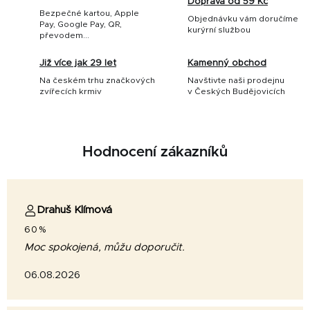
Doprava od 59 Kč
Bezpečné kartou, Apple
Objednávku vám doručíme
Pay, Google Pay, QR,
kurýrní službou
převodem...
Již více jak 29 let
Kamenný obchod
Na českém trhu značkových
Navštivte naši prodejnu
zvířecích krmiv
v Českých Budějovicích
Hodnocení zákazníků
Drahuš Klímová
60%
Moc spokojená, můžu doporučit.
06.08.2026