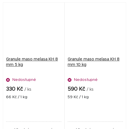
zahradních jezírek....
Granule maso melasa KH 8
Granule maso melasa KH 8
mm 5 kg
mm 10 kg
Nedostupné
Nedostupné
330 Kč
590 Kč
/ ks
/ ks
Měrná
Měrná
66 Kč / 1 kg
59 Kč / 1 kg
cena:
cena: