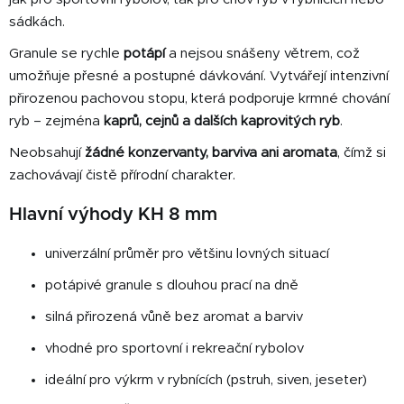
ý
sádkách.
p
Granule se rychle
potápí
a nejsou snášeny větrem, což
i
s
umožňuje přesné a postupné dávkování. Vytvářejí intenzivní
u
přirozenou pachovou stopu, která podporuje krmné chování
ryb – zejména
kaprů, cejnů a dalších kaprovitých ryb
.
Neobsahují
žádné konzervanty, barviva ani aromata
, čímž si
zachovávají čistě přírodní charakter.
Hlavní výhody KH 8 mm
univerzální průměr pro většinu lovných situací
potápivé granule s dlouhou prací na dně
silná přirozená vůně bez aromat a barviv
vhodné pro sportovní i rekreační rybolov
ideální pro výkrm v rybnících (pstruh, siven, jeseter)