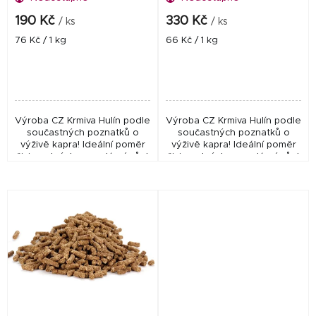
u
k
190 Kč
330 Kč
/ ks
/ ks
t
Měrná
Měrná
76 Kč / 1 kg
66 Kč / 1 kg
cena:
cena:
ů
Výroba CZ Krmiva Hulín podle
Výroba CZ Krmiva Hulín podle
součastných poznatků o
součastných poznatků o
výživě kapra! Ideální poměr
výživě kapra! Ideální poměr
živin nutných pro zdárný růst
živin nutných pro zdárný růst
a vývoj kaprovitých ryb.
a vývoj kaprovitých ryb.
Vhodné do rybníků i
Vhodné do rybníků i
zahradních jezírek....
zahradních jezírek....