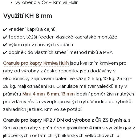
vyrobeno v ČR – Krmiva Hulín
Využití KH 8 mm
✔️ vnadění kaprů a cejnů
✔️ feeder, těžší feeder, klasické kaprařské montáže
✔️ výkrm ryb v chovných vodách
✔️ doplněk do vlastních směsí, method mixů a PVA
Granule pro kapry Krmiva Hulín
jsou kvalitním krmivem pro
ryby od výrobny z české republiky. jsou dodávány v
ekonomicky zajímavém balení ve váze 2,5 kg, 10 kg, 25 kg -
28 kg. Mají označení KH. Granulace má tvar válečků a ty v
průměru
Mini
,
4 mm
,
8 mm
,
13 mm
Ideální poměr živin nutných
pro zdárný růst a vývoj kaprovitých ryb. Vhodné do rybníků i
zahradních jezírek. Krmivo se potápí.
Granule pro kapry KP2 / DN od výrobce z ČR ZS Dynín
a. s.
Krmivo pro ryby s průměrem
granulace 4 mm
s využitím jak v
jihočeských i ostatních rybníkářských velkochovech, u