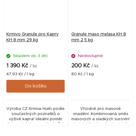
Krmivo Granule pro Kapry
Granule maso melasa KH 8
KH 8 mm 29 kg
mm 2,5 kg
Skladem do 3 dní.
Nedostupné
1 390 Kč
200 Kč
/ ks
/ ks
Měrná
Měrná
47,93 Kč / 1 kg
80 Kč / 1 kg
cena:
cena:
Do košíku
Výroba CZ Krmiva Hulín podle
Vhodné pro masové
součastných poznatků o
vnadění. Kombinovaná směs
výživě kapra! Ideální poměr
masových a sladkých surovin!
živin nutných pro zdárný růst
Velmi účinné a dlouhodobě
a vývoj kaprovitých ryb.
ověřené!
Vhodné do rybníků i