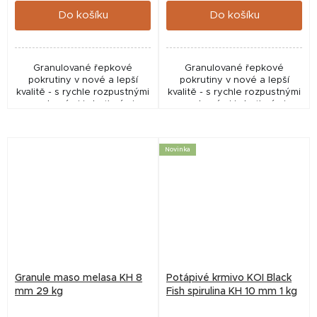
Do košíku
Do košíku
Granulované řepkové
Granulované řepkové
pokrutiny v nové a lepší
pokrutiny v nové a lepší
kvalitě - s rychle rozpustnými
kvalitě - s rychle rozpustnými
pachovými i chuťovými
pachovými i chuťovými
atraktory ! Vysoký obsah
atraktory ! Vysoký obsah
zbytkového řepkového oleje
zbytkového řepkového oleje
- cca 15 %. Bez ředění...
- cca 15 %. Bez ředění...
Novinka
Granule maso melasa KH 8
Potápivé krmivo KOI Black
mm 29 kg
Fish spirulina KH 10 mm 1 kg