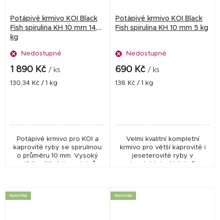
Potápivé krmivo KOI Black
Potápivé krmivo KOI Black
Fish spirulina KH 10 mm 14,5
Fish spirulina KH 10 mm 5 kg
kg
Nedostupné
Nedostupné
1 890 Kč
690 Kč
/ ks
/ ks
Měrná
Měrná
130,34 Kč / 1 kg
138 Kč / 1 kg
cena:
cena:
Potápivé krmivo pro KOI a
Velmi kvalitní kompletní
kaprovité ryby se spirulinou
krmivo pro větší kaprovité i
o průměru 10 mm. Vysoký
jeseterovité ryby v
podíl živočišných proteinů a
zahradních jezírkách. Pro
mořských řas podporuje růst,
velikost od cca 20 - 25 cm
kondici a výrazné vybarvení
délky. Podporuje výraznější
ryb při...
zbarvení ryb. Vlastní...
Novinka
Novinka