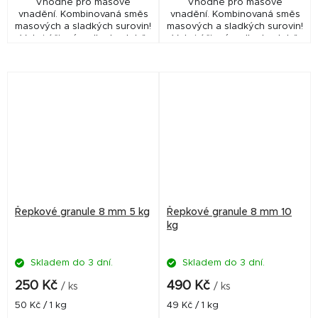
Vhodné pro masové
Vhodné pro masové
vnadění. Kombinovaná směs
vnadění. Kombinovaná směs
masových a sladkých surovin!
masových a sladkých surovin!
Velmi účinné a dlouhodobě
Velmi účinné a dlouhodobě
ověřené!
ověřené!
Řepkové granule 8 mm 5 kg
Řepkové granule 8 mm 10
kg
Skladem do 3 dní.
Skladem do 3 dní.
250 Kč
490 Kč
/ ks
/ ks
Měrná
Měrná
50 Kč / 1 kg
49 Kč / 1 kg
cena:
cena: