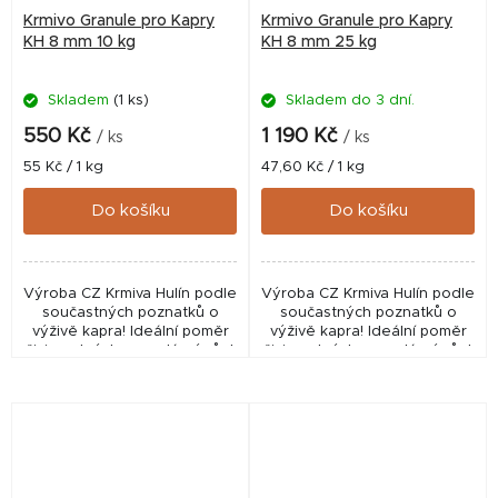
Krmivo Granule pro Kapry
Krmivo Granule pro Kapry
KH 8 mm 10 kg
KH 8 mm 25 kg
Skladem
(1 ks)
Skladem do 3 dní.
550 Kč
1 190 Kč
/ ks
/ ks
Měrná
Měrná
55 Kč / 1 kg
47,60 Kč / 1 kg
cena:
cena:
Do košíku
Do košíku
Výroba CZ Krmiva Hulín podle
Výroba CZ Krmiva Hulín podle
součastných poznatků o
součastných poznatků o
výživě kapra! Ideální poměr
výživě kapra! Ideální poměr
živin nutných pro zdárný růst
živin nutných pro zdárný růst
a vývoj kaprovitých ryb.
a vývoj kaprovitých ryb.
Vhodné do rybníků i
Vhodné do rybníků i
zahradních jezírek....
zahradních jezírek....