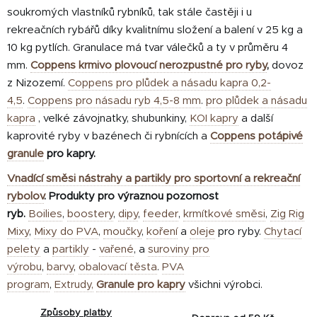
soukromých vlastníků rybníků, tak stále častěji i u
rekreačních rybářů díky kvalitnímu složení a balení v 25 kg a
10 kg pytlích. Granulace má tvar válečků a ty v průměru 4
mm.
Coppens krmivo plovoucí nerozpustné pro ryby
,
dovoz
z Nizozemí.
Coppens pro plůdek a násadu kapra 0,2-
4,5
.
Coppens pro násadu ryb 4,5-8 mm
.
pro plůdek a násadu
kapra
, velké závojnatky, shubunkiny,
KOI kapry
a další
kaprovité ryby v bazénech či rybnících a
Coppens potápivé
granule
pro kapry.
Vnadící směsi nástrahy a partikly pro sportovní a rekreační
rybolov
. Produkty pro výraznou pozornost
ryb.
Boilies
,
boostery
,
dipy
,
feeder
,
krmítkové směsi
,
Zig Rig
Mixy
,
Mixy do PVA
,
moučky
,
koření
a
oleje
pro ryby.
Chytací
pelety
a
partikly
-
vařené
, a
suroviny pro
výrobu
,
barvy
,
obalovací těsta
.
PVA
program
,
Extrudy,
Granule pro kapry
všichni výrobci.
Způsoby platby