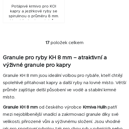
Potápivé krmivo pro KOI
kapry a jezírkové ryby se
spirulinou o průměru 8 mm.
Vysoký obsah proteinů a
mořských řas podporuje růst,
vitalitu a výrazné zbarvení
ryb při velmi dobré...
17
položek celkem
O
v
Granule pro ryby KH 8 mm – atraktivní a
l
á
výživné granule pro kapry
d
Granule KH 8 mm jsou ideální volbou pro rybáře, kteří chtějí
a
spolehlivě přitahovat kapry a další ryby na lovné místo. Větší
c
í
průměr zajišťuje delší působení ve vodě a stabilní krmné
p
místo.
r
Granule KH 8 mm
od českého výrobce
Krmiva Hulín
patří
v
mezi nejoblíbenější vnadící a zakrmovací granule díky své
k
y
velikosti, přirozené vůni a výživnému složení. Jsou vhodné
v
jak pro sportovní rybolov, tak pro chov ryb v rybnících nebo