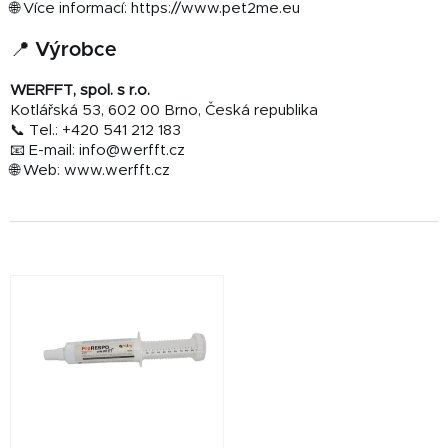
🌐 Více informací: https://www.pet2me.eu
📍 Výrobce
WERFFT, spol. s r.o.
Kotlářská 53, 602 00 Brno, Česká republika
📞 Tel.: +420 541 212 183
📧 E-mail: info@werfft.cz
🌐 Web: www.werfft.cz
V
ý
p
i
s
p