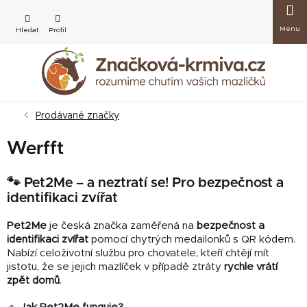
Přejít
Nákup
na
obsah
košík
Prodávané značky
Werfft
🐾 Pet2Me – a neztratí se! Pro bezpečnost a
identifikaci zvířat
Pet2Me
je česká značka zaměřená na
bezpečnost a
identifikaci zvířat
pomocí chytrých medailonků s QR kódem.
Nabízí celoživotní službu pro chovatele, kteří chtějí mít
jistotu, že se jejich mazlíček v případě ztráty
rychle vrátí
zpět domů
.