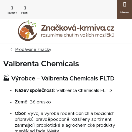
Přejít
Nákup
na
obsah
košík
Prodávané značky
Valbrenta Chemicals
🏭 Výrobce – Valbrenta Chemicals FLTD
Název společnosti:
Valbrenta Chemicals FLTD
Země:
Bělorusko
Obor:
Vývoj a výroba rodenticidních a biocidních
přípravků, pravděpodobně rozšířený sortiment
zahrnující i probiotické a agrochemické produkty
(například řada
Weiki
)