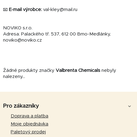
📧
E‑mail výrobce:
val‑kley@mail.ru
NOVIKO s.r.o.
Adresa
:
Palackého tř. 537, 612 00 Brno-Medlánky,
noviko@noviko.cz
Žádné produkty značky
Valbrenta Chemicals
nebyly
nalezeny...
Z
á
Pro zákazníky
p
Doprava a platba
a
Moje objednávka
t
Paletový prodej