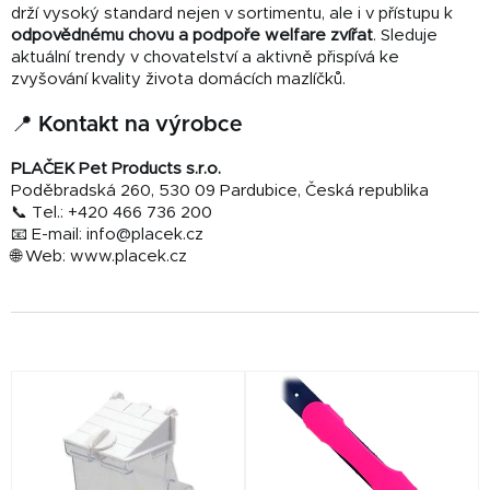
drží vysoký standard nejen v sortimentu, ale i v přístupu k
odpovědnému chovu a podpoře welfare zvířat
. Sleduje
aktuální trendy v chovatelství a aktivně přispívá ke
zvyšování kvality života domácích mazlíčků.
📍 Kontakt na výrobce
PLAČEK Pet Products s.r.o.
Poděbradská 260, 530 09 Pardubice, Česká republika
📞 Tel.: +420 466 736 200
📧 E-mail: info@placek.cz
🌐 Web: www.placek.cz
V
ý
p
i