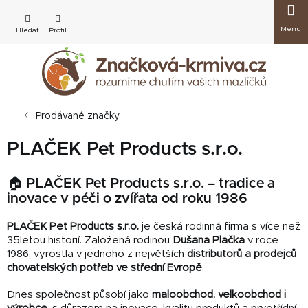
Přejít
Nákup
na
obsah
košík
Prodávané značky
PLAČEK Pet Products s.r.o.
🏠 PLAČEK Pet Products s.r.o. – tradice a
inovace v péči o zvířata od roku 1986
PLAČEK Pet Products s.r.o.
je česká rodinná firma s více než
35letou historií. Založená rodinou
Dušana Plačka
v roce
1986, vyrostla v jednoho z největších
distributorů a prodejců
chovatelských potřeb ve střední Evropě
.
Dnes společnost působí jako
maloobchod, velkoobchod i