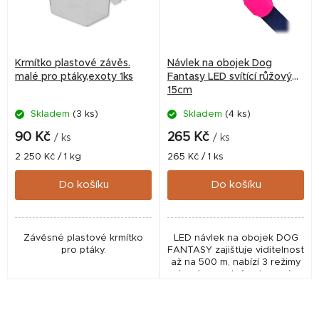
s
p
r
Krmítko plastové závěs.
Návlek na obojek Dog
o
malé pro ptáky,exoty 1ks
Fantasy LED svítící růžový
15cm
d
Skladem
(3 ks)
Skladem
(4 ks)
u
k
90 Kč
265 Kč
/ ks
/ ks
t
Měrná
Měrná
2 250 Kč / 1 kg
265 Kč / 1 ks
cena:
cena:
ů
Do košíku
Do košíku
Závěsné plastové krmítko
LED návlek na obojek DOG
pro ptáky.
FANTASY zajišťuje viditelnost
až na 500 m, nabízí 3 režimy
svícení a snadné uchycení na
obojek pomocí suchého zipu.