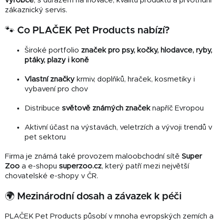
výrobce
, s důrazem na inovace, kvalitu produktů a prvotřídní
zákaznický servis.
🐾 Co PLAČEK Pet Products nabízí?
Široké portfolio
značek pro psy, kočky, hlodavce, ryby,
ptáky, plazy i koně
Vlastní značky
krmiv, doplňků, hraček, kosmetiky i
vybavení pro chov
Distribuce
světově známých značek
napříč Evropou
Aktivní účast na výstavách, veletrzích a vývoji trendů v
pet sektoru
Firma je známá také provozem maloobchodní sítě
Super
Zoo
a e-shopu
superzoo.cz
, který patří mezi největší
chovatelské e-shopy v ČR.
🌍 Mezinárodní dosah a závazek k péči
PLAČEK Pet Products působí v mnoha evropských zemích a