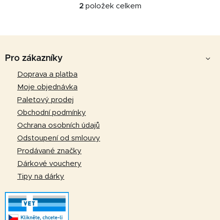
2
položek celkem
O
v
l
Z
á
d
á
Pro zákazníky
a
p
Doprava a platba
c
a
í
Moje objednávka
p
t
Paletový prodej
r
í
Obchodní podmínky
v
Ochrana osobních údajů
k
Odstoupení od smlouvy
y
v
Prodávané značky
ý
Dárkové vouchery
p
Tipy na dárky
i
s
u