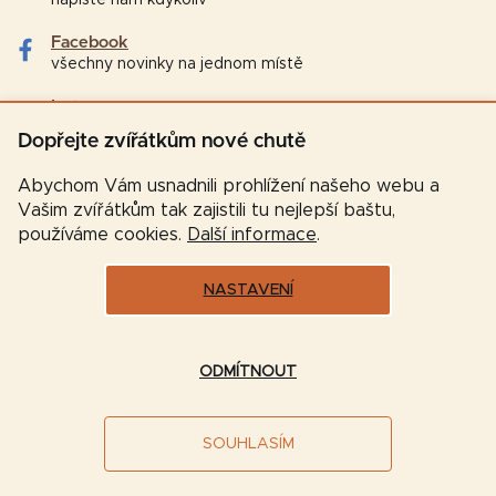
Facebook
všechny novinky na jednom místě
Instagram
tipy a zajímavosti pro chovatele
Dopřejte zvířátkům nové chutě
Abychom Vám usnadnili prohlížení našeho webu a
Vašim zvířátkům tak zajistili tu nejlepší baštu,
používáme cookies.
Další informace
.
NASTAVENÍ
Vytvořil Shoptet
ODMÍTNOUT
Copyright 2026
Značková-krmiva.cz
. Všechna práva
SOUHLASÍM
vyhrazena.
Upravit nastavení cookies