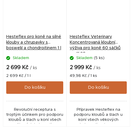
Hesteflex pro koně na silné
Hesteflex Veterinary
klouby a chrupavky s
Koncentrovaná kloubní
boswelií a chondroitinem 1 l
výživa pro koně 60 sáčků
po 11,28g
Skladem
Skladem
(5 ks)
2 699 Kč
2 999 Kč
/ ks
/ ks
Měrná
Měrná
2 699 Kč / 1 l
49,98 Kč / 1 ks
cena:
cena:
Do košíku
Do košíku
Revoluční receptura s
Přípravek Hesteflex na
trojitým účinkem pro podporu
podporu kloubů a šlach u
kloubů a šlach u koní všech
koní všech věkových
věkových kategorií a
kategorií a plemen.
disciplín. Obsahuje