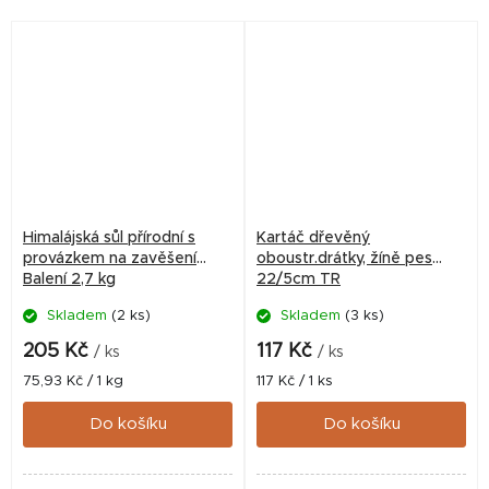
vyváženou kombinaci
boswelie, chondroitinu a
kyseliny...
Himalájská sůl přírodní s
Kartáč dřevěný
provázkem na zavěšení
oboustr.drátky, žíně pes
Balení 2,7 kg
22/5cm TR
Skladem
(2 ks)
Skladem
(3 ks)
205 Kč
117 Kč
/ ks
/ ks
Měrná
Měrná
75,93 Kč / 1 kg
117 Kč / 1 ks
cena:
cena:
Do košíku
Do košíku