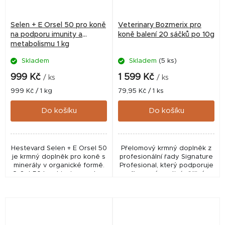
Selen + E Orsel 50 pro koně
Veterinary Bozmerix pro
na podporu imunity a
koně balení 20 sáčků po 10g
metabolismu 1 kg
Skladem
Skladem
(5 ks)
999 Kč
1 599 Kč
/ ks
/ ks
Měrná
Měrná
999 Kč / 1 kg
79,95 Kč / 1 ks
cena:
cena:
Do košíku
Do košíku
Hestevard Selen + E Orsel 50
Přelomový krmný doplněk z
je krmný doplněk pro koně s
profesionální řady Signature
minerály v organické formě.
Profesional, který podporuje
OrSel-50 kombinuje vysokou
přirozené protizánětlivé
koncentraci selenu a
procesy v těle a pomáhá k
vitamínu E, které jsou vhodné
aktivnějšímu životnímu stylu
pro...
vašeho koně.