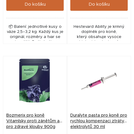
ů
Do košíku
Do košíku
📦 Balení: jednotlivé kusy o
Hestevard Ability je krmný
váze 2,5–3,2 kg. Každý kus je
doplněk pro koně,
originál, rozměry a tvar se
který obsahuje vysoce
mohou lišit. Reálná váha se
biologicky dostupný
pohybuje mezi 2,5-3,2 kg
enkapsulovaný kurkumin v
nelze ovlivnit KAMENNÝ...
kombinaci s kyselinou
hyaluronovou. Tekutý
krmný...
Bozmerix pro koně
Duralyte pasta pro koně pro
Vitamlsky proti zánětům a
rychlou kompenzaci ztráty
pro zdravé klouby 900g
elektrolytů 30 ml