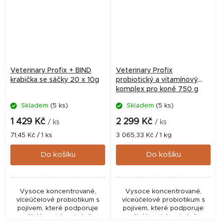
Veterinary Profix + BIND
Veterinary Profix
krabička se sáčky 20 x 10g
probiotický a vitamínový
komplex pro koně 750 g
Skladem
(5 ks)
Skladem
(5 ks)
1 429 Kč
2 299 Kč
/ ks
/ ks
Měrná
Měrná
71,45 Kč / 1 ks
3 065,33 Kč / 1 kg
cena:
cena:
Do košíku
Do košíku
Vysoce koncentrované,
Vysoce koncentrované,
víceúčelové probiotikum s
víceúčelové probiotikum s
pojivem, které podporuje
pojivem, které podporuje
normální konzistenci stolice a
normální konzistenci stolice a