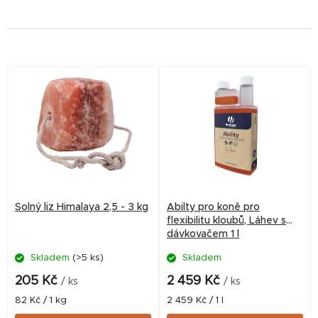
V
ý
p
i
s
p
r
Solný liz Himalaya 2,5 - 3 kg
Abilty pro koně pro
o
flexibilitu kloubů, Láhev s
dávkovačem 1 l
d
Skladem
(>5 ks)
Skladem
u
k
205 Kč
2 459 Kč
/ ks
/ ks
t
Měrná
Měrná
82 Kč / 1 kg
2 459 Kč / 1 l
cena:
cena: