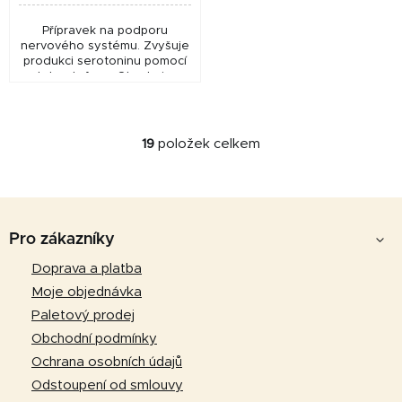
Přípravek na podporu
nervového systému. Zvyšuje
produkci serotoninu pomocí
L-tryptofanu. Obsahuje
vyváženou hladinu hořčíku a
vápníku pro podporu
nervového systému. To...
19
položek celkem
O
v
l
Z
á
d
á
Pro zákazníky
a
p
Doprava a platba
c
a
í
Moje objednávka
p
t
Paletový prodej
r
í
Obchodní podmínky
v
Ochrana osobních údajů
k
Odstoupení od smlouvy
y