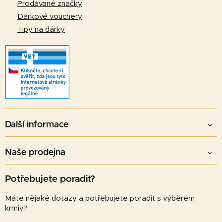
v
Prodávané značky
ý
Dárkové vouchery
p
Tipy na dárky
i
s
u
Další informace
Naše prodejna
Potřebujete poradit?
Máte nějaké dotazy a potřebujete poradit s výběrem
krmiv?