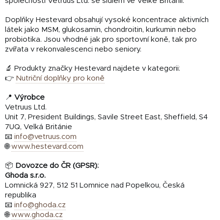
společnosti Vetruus Ltd. se sídlem ve Velké Británii.
Doplňky Hestevard obsahují vysoké koncentrace aktivních
látek jako MSM, glukosamin, chondroitin, kurkumin nebo
probiotika. Jsou vhodné jak pro sportovní koně, tak pro
zvířata v rekonvalescenci nebo seniory.
🔬 Produkty značky Hestevard najdete v kategorii:
👉
Nutriční doplňky pro koně
📍
Výrobce
Vetruus Ltd.
Unit 7, President Buildings, Savile Street East, Sheffield, S4
7UQ, Velká Británie
📧
info@vetruus.com
🌐
www.hestevard.com
📦
Dovozce do ČR (GPSR):
Ghoda s.r.o.
Lomnická 927, 512 51 Lomnice nad Popelkou, Česká
republika
📧
info@ghoda.cz
🌐
www.ghoda.cz