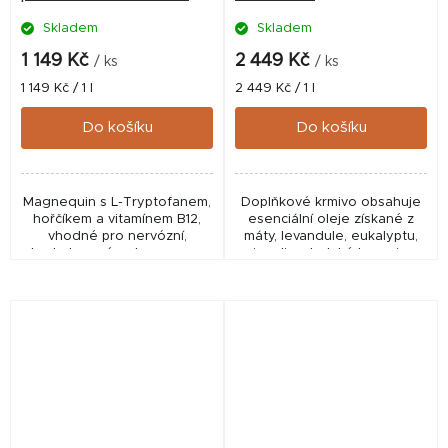
Skladem
Skladem
1 149 Kč
2 449 Kč
/ ks
/ ks
Měrná
Měrná
1 149 Kč / 1 l
2 449 Kč / 1 l
cena:
cena:
Do košíku
Do košíku
Magnequin s L-Tryptofanem,
Doplňkové krmivo obsahuje
hořčíkem a vitamínem B12,
esenciální oleje získané z
vhodné pro nervózní,
máty, levandule, eukalyptu,
horkokrevné nebo vysoce
niaouli a skotské borovice.
vzrušivé koně.
Tyto esenciální oleje mohou
svými přirozenými
vlastnostmi podpořit...