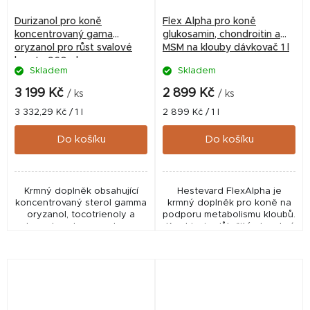
Durizanol pro koně
Flex Alpha pro koně
koncentrovaný gama
glukosamin, chondroitin a
oryzanol pro růst svalové
MSM na klouby dávkovač 1 l
hmoty 960ml
Skladem
Skladem
3 199 Kč
2 899 Kč
/ ks
/ ks
Měrná
Měrná
3 332,29 Kč / 1 l
2 899 Kč / 1 l
cena:
cena:
Do košíku
Do košíku
Krmný doplněk obsahující
Hestevard FlexAlpha je
koncentrovaný sterol gamma
krmný doplněk pro koně na
oryzanol, tocotrienoly a
podporu metabolismu kloubů.
tocopheroly na podporu
Kombinuje důležité stavební
rozvoje a růstu svalů.
kameny kloubních chrupavek
- glukosamin, chondroitin a
MSM s bylinnými...