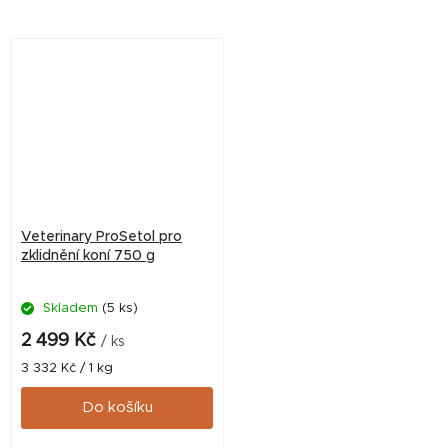
zdravé trávení.
zdravé trávení. Určen pro
dlouhodobější použití.
Veterinary ProSetol pro
zklidnění koní 750 g
Skladem
(5 ks)
2 499 Kč
/ ks
Měrná
3 332 Kč / 1 kg
cena:
Do košíku