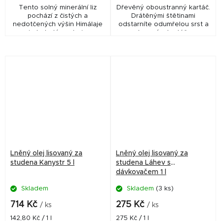
Tento solný minerální liz
Dřevěný oboustranný kartáč.
pochází z čistých a
Drátěnými štětinami
nedotčených výšin Himálaje
odstarníte odumřelou srst a
a je bohatým zdrojem
nylonovým kartáčem
důležitých minerálů.
vyčešete prach a tak zajistíte
lesk pro srst Vašeho psa.
Lněný olej lisovaný za
Lněný olej lisovaný za
studena Kanystr 5 l
studena Láhev s
dávkovačem 1 l
Skladem
Skladem
(3 ks)
714 Kč
275 Kč
/ ks
/ ks
Měrná
Měrná
142,80 Kč / 1 l
275 Kč / 1 l