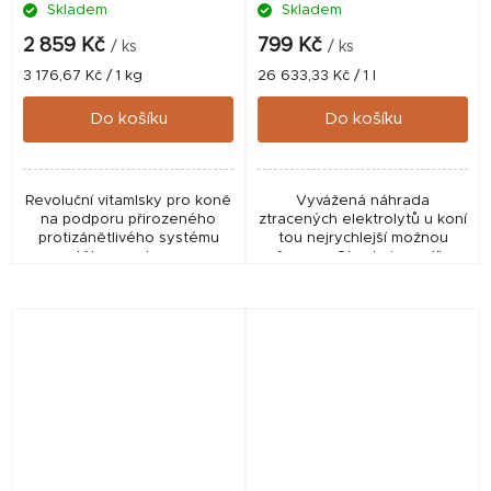
Skladem
Skladem
2 859 Kč
799 Kč
/ ks
/ ks
Měrná
Měrná
3 176,67 Kč / 1 kg
26 633,33 Kč / 1 l
cena:
cena:
Do košíku
Do košíku
Revoluční vitamlsky pro koně
Vyvážená náhrada
na podporu přirozeného
ztracených elektrolytů u koní
protizánětlivého systému
tou nejrychlejší možnou
těla a podporu
formou. Obsahuje sodík,
ortopedického komfortu.
draslík a hořčík k nahrazení
Pohodlná, hravá a chutná
tělesných solí ztracených při
cesta s kurkuminem a...
silném pocení...