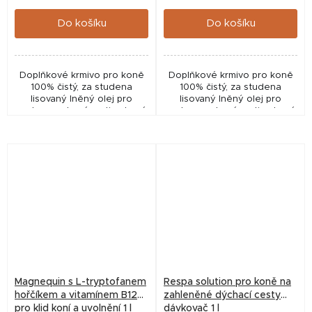
cena:
cena:
Do košíku
Do košíku
Doplňkové krmivo pro koně
Doplňkové krmivo pro koně
100% čistý, za studena
100% čistý, za studena
lisovaný lněný olej pro
lisovaný lněný olej pro
podporu zdravé srsti, zdravé
podporu zdravé srsti, zdravé
kůže a zdravého trávicího
kůže a zdravého trávicího
systému a metabolismu.
systému a metabolismu.
Magnequin s L-tryptofanem
Respa solution pro koně na
hořčíkem a vitamínem B12
zahleněné dýchací cesty
pro klid koní a uvolnění 1 l
dávkovač 1 l