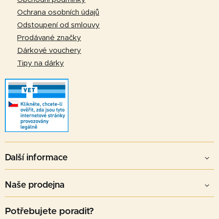
í
v
Ochrana osobních údajů
k
Odstoupení od smlouvy
y
v
Prodávané značky
ý
Dárkové vouchery
p
Tipy na dárky
i
s
u
Další informace
Naše prodejna
Potřebujete poradit?