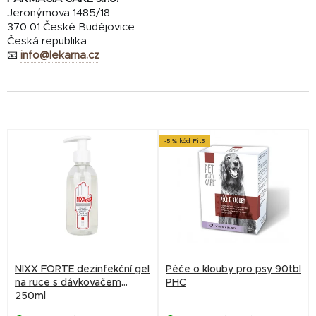
Jeronýmova 1485/18
370 01 České Budějovice
Česká republika
📧
info@lekarna.cz
V
-5 % kód Fit5
ý
p
i
s
p
r
NIXX FORTE dezinfekční gel
Péče o klouby pro psy 90tbl
o
na ruce s dávkovačem
PHC
250ml
d