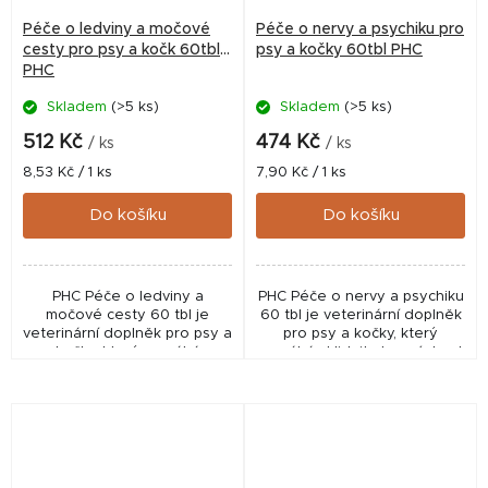
Péče o ledviny a močové
Péče o nervy a psychiku pro
cesty pro psy a kočk 60tbl
psy a kočky 60tbl PHC
PHC
Skladem
(>5 ks)
Skladem
(>5 ks)
512 Kč
474 Kč
/ ks
/ ks
Měrná
Měrná
8,53 Kč / 1 ks
7,90 Kč / 1 ks
cena:
cena:
Do košíku
Do košíku
PHC Péče o ledviny a
PHC Péče o nervy a psychiku
močové cesty 60 tbl je
60 tbl je veterinární doplněk
veterinární doplněk pro psy a
pro psy a kočky, který
kočky, který pomáhá
pomáhá zklidnit stres, úzkost
podporovat funkci ledvin a
a podpořit vyrovnané
chránit močové cesty.
chování bez utlumení.