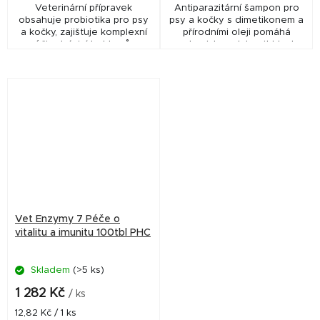
Veterinární přípravek
Antiparazitární šampon pro
obsahuje probiotika pro psy
psy a kočky s dimetikonem a
a kočky, zajišťuje komplexní
přírodními oleji pomáhá
péči o trávicí trakt psů a
mechanicky odstranit blechy
koček. Obsahuje účinné látky,
a klíšťata a zároveň vyživuje
které jsou organizmu psa a
srst i pokožku. Šetrné složení
kočky vlastní...
bez...
Vet Enzymy 7 Péče o
vitalitu a imunitu 100tbl PHC
Skladem
(>5 ks)
1 282 Kč
/ ks
Měrná
12,82 Kč / 1 ks