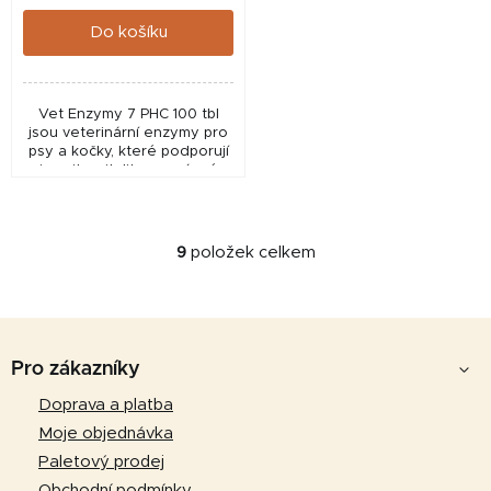
cena:
Do košíku
Vet Enzymy 7 PHC 100 tbl
jsou veterinární enzymy pro
psy a kočky, které podporují
imunitu, vitalitu a správné
trávení díky komplexu 7
enzymů.
9
položek celkem
O
v
l
Z
á
d
á
Pro zákazníky
a
p
Doprava a platba
c
a
í
Moje objednávka
p
t
Paletový prodej
r
Obchodní podmínky