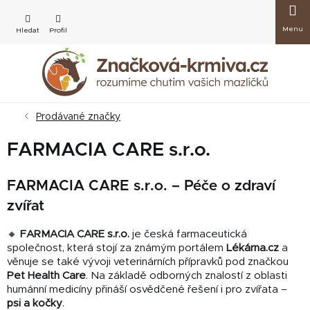
Přejít
Nákup
na
obsah
košík
Prodávané značky
FARMACIA CARE s.r.o.
FARMACIA CARE s.r.o. – Péče o zdraví
zvířat
🔸
FARMACIA CARE s.r.o.
je česká farmaceutická
společnost, která stojí za známým portálem
Lékárna.cz
a
věnuje se také vývoji veterinárních přípravků pod značkou
Pet Health Care
. Na základě odborných znalostí z oblasti
humánní medicíny přináší osvědčené řešení i pro zvířata –
psi a kočky
.