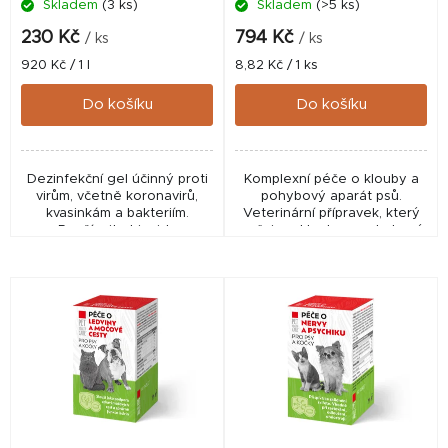
Skladem
(3 ks)
Skladem
(>5 ks)
u
k
230 Kč
794 Kč
/ ks
/ ks
t
Měrná
Měrná
920 Kč / 1 l
8,82 Kč / 1 ks
cena:
cena:
ů
Do košíku
Do košíku
Dezinfekční gel účinný proti
Komplexní péče o klouby a
virům, včetně koronavirů,
pohybový aparát psů.
kvasinkám a bakteriím.
Veterinární přípravek, který
Používejte biocidy
pečuje o klouby a pohybový
bezpečným způsobem. Před
aparát psů. Podporuje stavbu
použitím si vždy přečtěte
a výživu kloubní chrupavky,
označení a informace o...
elastické...