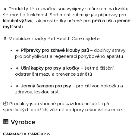
🔸 Produkty této značky jsou vyvíjeny s důrazem na kvalitu,
šetrnost a funkčnost. Sortiment zahrnuje jak přípravky pro
kloubní výživu
, tak prostředky určené pro
péči o uši
a
jemné
mytí srsti
.
💊 V nabídce značky Pet Health Care najdete:
🔸
Přípravky pro zdravé klouby psů
– doplňky stravy
pro pohyblivost a regeneraci pohybového aparátu
🔸
Ušní kapky pro psy a kočky
– šetrné čištění,
odstranění mazu a prevence zánětů
🔸
Jemný šampon pro psy
– pro citlivou pokožku a
zdravou, lesklou srst
📦 Produkty jsou vhodné pro každodenní péči i při
specifických potížích, včetně podpory rekonvalescence.
🏢 Výrobce
FARMACIA CARE s.r.o.