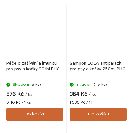
DPA). Má příznivý vliv na srst,
kůži, podporuje...
Péče o zažívání a imunitu
Šampon LOLA antiparazit.
pro psy a kočky 90tbl PHC
pro psy a kočky 250ml PHC
Skladem
(5 ks)
Skladem
(>5 ks)
576 Kč
384 Kč
/ ks
/ ks
Měrná
Měrná
6,40 Kč / 1 ks
1 536 Kč / 1 l
cena:
cena:
Do košíku
Do košíku