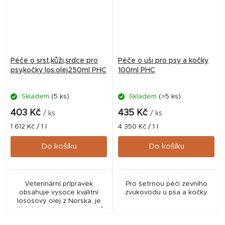
Péče o srst,kůži,srdce pro
Péče o uši pro psy a kočky
psy,kočky los.olej250ml PHC
100ml PHC
Skladem
(5 ks)
Skladem
(>5 ks)
403 Kč
435 Kč
/ ks
/ ks
Měrná
Měrná
1 612 Kč / 1 l
4 350 Kč / 1 l
cena:
cena:
Do košíku
Do košíku
Veterinární přípravek
Pro šetrnou péči zevního
obsahuje vysoce kvalitní
zvukovodu u psa a kočky.
lososový olej z Norska, je
přírodním zdrojem omega 3
mastných kyselin (EPA, DHA,