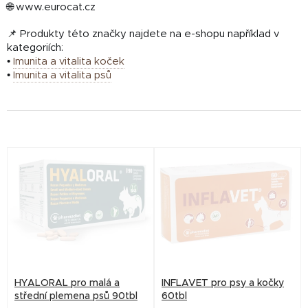
🌐 www.eurocat.cz
📌 Produkty této značky najdete na e-shopu například v
kategoriích:
•
Imunita a vitalita koček
•
Imunita a vitalita psů
V
ý
p
i
s
p
r
HYALORAL pro malá a
INFLAVET pro psy a kočky
o
střední plemena psů 90tbl
60tbl