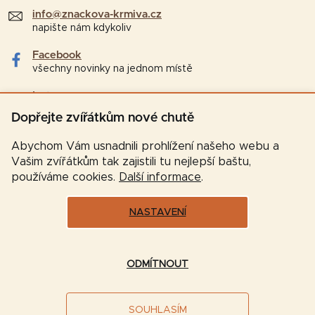
info@znackova-krmiva.cz
napište nám kdykoliv
Facebook
všechny novinky na jednom místě
Instagram
tipy a zajímavosti pro chovatele
Dopřejte zvířátkům nové chutě
Abychom Vám usnadnili prohlížení našeho webu a
Vašim zvířátkům tak zajistili tu nejlepší baštu,
používáme cookies.
Další informace
.
NASTAVENÍ
Vytvořil Shoptet
ODMÍTNOUT
Copyright 2026
Značková-krmiva.cz
. Všechna práva
SOUHLASÍM
vyhrazena.
Upravit nastavení cookies