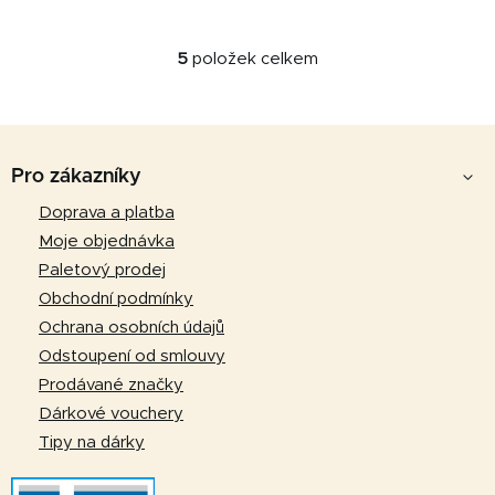
pro psy a kočky s
prebiotickým...
5
položek celkem
O
v
l
Z
á
d
á
Pro zákazníky
a
p
Doprava a platba
c
a
í
Moje objednávka
p
t
Paletový prodej
r
í
Obchodní podmínky
v
Ochrana osobních údajů
k
Odstoupení od smlouvy
y
v
Prodávané značky
ý
Dárkové vouchery
p
Tipy na dárky
i
s