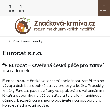
Přejít
Nákup
na
obsah
košík
Prodávané značky
Eurocat s.r.o.
🐾 Eurocat – Ověřená česká péče pro zdraví
psů a koček
Eurocat s.r.o.
je česká veterinární společnost zaměřená na
vývoj a distribuci doplňků stravy pro psy a kočky. Produkty
značky Eurocat jsou navrženy ve spolupráci s veterinárními
lékaři a odborníky na výživu zvířat, a to s cílem nabídnout
účinnou, bezpečnou a snadno podávatelnou podporu pro
konkrétní zdravotní potíže.