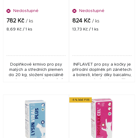
d
Nedostupné
Nedostupné
u
k
782 Kč
824 Kč
/ ks
/ ks
t
Měrná
Měrná
8,69 Kč / 1 ks
13,73 Kč / 1 ks
cena:
cena:
ů
Doplňkové krmivo pro psy
INFLAVET pro psy a kočky je
malých a středních plemen
přírodní doplněk při zánětech
do 20 kg, složení speciálně
a bolesti, který díky baicalinu,
podporuje zdravé a pružné
resveratrolu a boswellii
klouby.
pomáhá zmírnit zánětlivé
procesy a podporuje
pohybový aparát.
-5 % kód Fit5