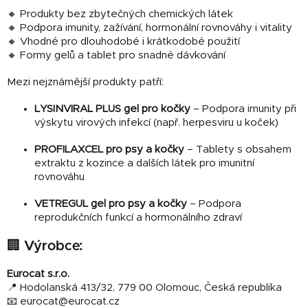
🔸 Produkty bez zbytečných chemických látek
🔸 Podpora imunity, zažívání, hormonální rovnováhy i vitality
🔸 Vhodné pro dlouhodobé i krátkodobé použití
🔸 Formy gelů a tablet pro snadné dávkování
Mezi nejznámější produkty patří:
LYSINVIRAL PLUS gel pro kočky
– Podpora imunity při
výskytu virových infekcí (např. herpesviru u koček)
PROFILAXCEL pro psy a kočky
– Tablety s obsahem
extraktu z kozince a dalších látek pro imunitní
rovnováhu
VETREGUL gel pro psy a kočky
– Podpora
reprodukčních funkcí a hormonálního zdraví
🏢 Výrobce:
Eurocat s.r.o.
📍 Hodolanská 413/32, 779 00 Olomouc, Česká republika
📧 eurocat@eurocat.cz