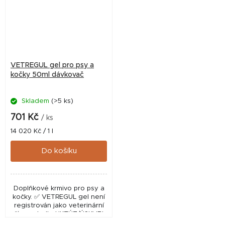
VETREGUL gel pro psy a
kočky 50ml dávkovač
Skladem
(>5 ks)
701 Kč
/ ks
Měrná
14 020 Kč / 1 l
cena:
Do košíku
Doplňkové krmivo pro psy a
kočky. ✅ VETREGUL gel není
registrován jako veterinární
přípravek dle UKZÚZ/ÚSKVBL.
Jedná se o doplněk výživy