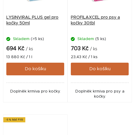
LYSINVIRAL PLUS gel pro
PROFILAXCEL pro psy a
kočky 50ml
kočky 30tbl
Skladem
(>5 ks)
Skladem
(5 ks)
694 Kč
703 Kč
/ ks
/ ks
Měrná
Měrná
13 880 Kč / 1 l
23,43 Kč / 1 ks
cena:
cena:
Do košíku
Do košíku
Doplněk krmiva pro kočky.
Doplněk krmiva pro psy a
kočky.
-5 % kód Fit5