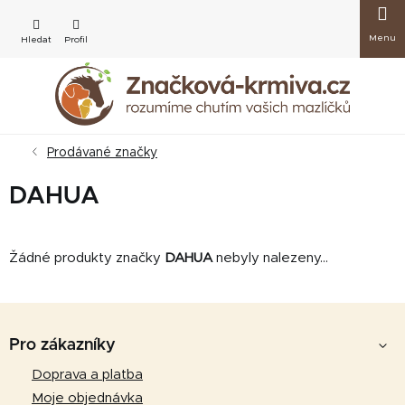
Přejít
Nákup
na
obsah
košík
Prodávané značky
DAHUA
Žádné produkty značky
DAHUA
nebyly nalezeny...
Z
á
Pro zákazníky
p
Doprava a platba
a
Moje objednávka