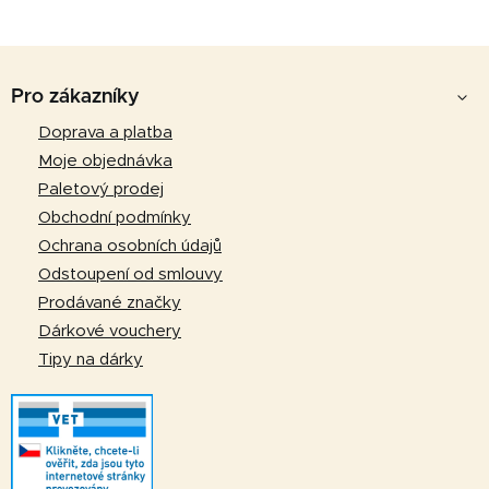
v
l
Z
á
d
á
Pro zákazníky
a
p
Doprava a platba
c
a
í
Moje objednávka
p
t
Paletový prodej
r
í
Obchodní podmínky
v
Ochrana osobních údajů
k
Odstoupení od smlouvy
y
v
Prodávané značky
ý
Dárkové vouchery
p
Tipy na dárky
i
s
u