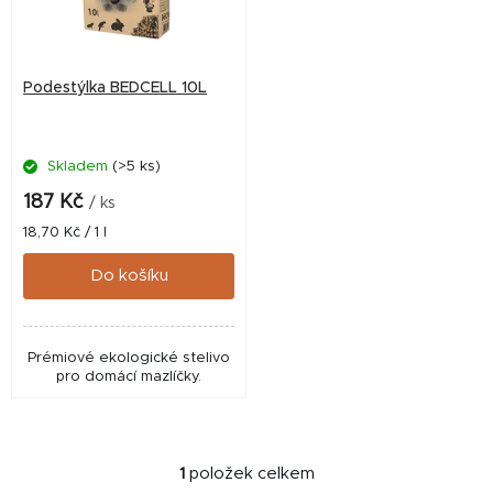
s
p
r
Podestýlka BEDCELL 10L
o
d
Skladem
(>5 ks)
u
k
187 Kč
/ ks
t
Měrná
18,70 Kč / 1 l
cena:
ů
Do košíku
Prémiové ekologické stelivo
pro domácí mazlíčky.
1
položek celkem
O