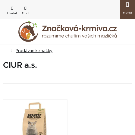
Přejít
Nákup
na
obsah
košík
Prodávané značky
CIUR a.s.
V
ý
p
i