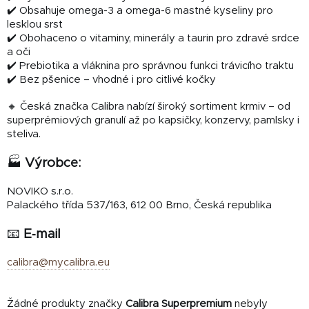
✔️ Obsahuje omega-3 a omega-6 mastné kyseliny pro
lesklou srst
✔️ Obohaceno o vitaminy, minerály a taurin pro zdravé srdce
a oči
✔️ Prebiotika a vláknina pro správnou funkci trávicího traktu
✔️ Bez pšenice – vhodné i pro citlivé kočky
🔸 Česká značka Calibra nabízí široký sortiment krmiv – od
superprémiových granulí až po kapsičky, konzervy, pamlsky i
steliva.
🏭
Výrobce:
NOVIKO s.r.o.
Palackého třída 537/163, 612 00 Brno, Česká republika
📧
E‑mail
calibra@mycalibra.eu
Žádné produkty značky
Calibra Superpremium
nebyly