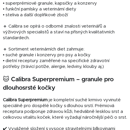
• superprémiové granule, kapsičky a konzervy
• funkční pamlsky a veterinární diety
• steliva a další doplňkové zboží
🔹 Calibra se opírá o odborné znalosti veterinářů a
výživových specialistů a staví na přísných kvalitativních
standardech.
🔹 Sortiment veterinárních diet zahrnuje:
• suché granule i konzervy pro psy a kočky
• dietní receptury zaměřené na specifické zdravotní
potřeby (trávicí potíže, alergie, ledviny, klouby aj.)
🐱 Calibra Superpremium – granule pro
dlouhosrsté kočky
Calibra Superpremium
je kompletní suché krmivo vyvinuté
speciálně pro dospělé kočky s dlouhou srstí. Prémiová
receptura podporuje zdravou kůži, hedvábně lesklou srst a
celkovou vitalitu koček, které vyžadují náročnější péči o srst.
✔️ Vyvážené složení s vysoce stravitelnými bílkovinami