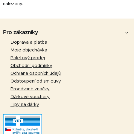
nalezeny...
Z
á
Pro zákazníky
p
Doprava a platba
a
Moje objednávka
t
Paletový prodej
í
Obchodní podmínky
Ochrana osobních údajů
Odstoupení od smlouvy
Prodávané značky
Dárkové vouchery
Tipy na dárky