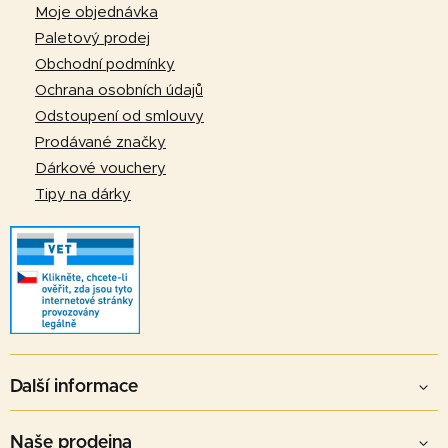
a
Moje objednávka
t
Paletový prodej
í
Obchodní podmínky
Ochrana osobních údajů
Odstoupení od smlouvy
Prodávané značky
Dárkové vouchery
Tipy na dárky
Další informace
Naše prodejna