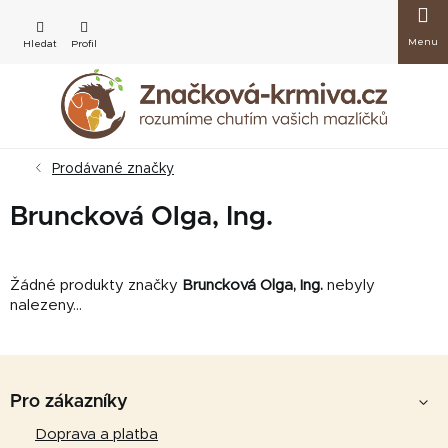
Přejít
Nákup
na
obsah
košík
Prodávané značky
Bruncková Olga, Ing.
Žádné produkty značky
Bruncková Olga, Ing.
nebyly
nalezeny...
Z
á
Pro zákazníky
p
Doprava a platba