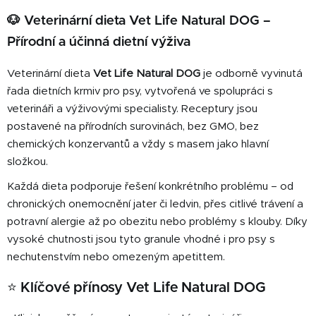
v
l
🐶 Veterinární dieta Vet Life Natural DOG –
á
Přírodní a účinná dietní výživa
d
a
Veterinární dieta
Vet Life Natural DOG
je odborně vyvinutá
c
řada dietních krmiv pro psy, vytvořená ve spolupráci s
í
veterináři a výživovými specialisty. Receptury jsou
p
postavené na přírodních surovinách, bez GMO, bez
r
v
chemických konzervantů a vždy s masem jako hlavní
k
složkou.
y
Každá dieta podporuje řešení konkrétního problému – od
v
chronických onemocnění jater či ledvin, přes citlivé trávení a
ý
p
potravní alergie až po obezitu nebo problémy s klouby. Díky
i
vysoké chutnosti jsou tyto granule vhodné i pro psy s
s
nechutenstvím nebo omezeným apetittem.
u
⭐ Klíčové přínosy Vet Life Natural DOG