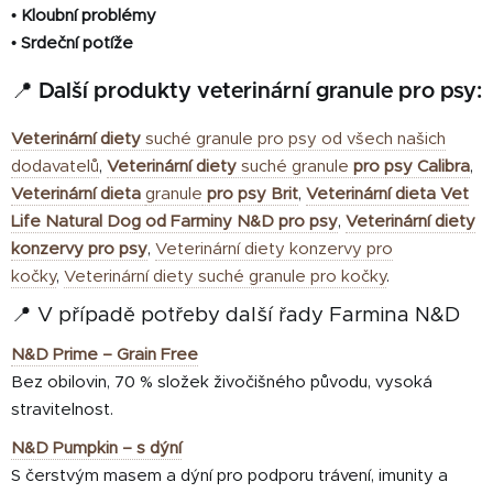
•
Kloubní problémy
•
Srdeční potíže
📍 Další produkty veterinární granule pro psy:
Veterinární diety
suché granule pro psy od všech našich
dodavatelů
,
Veterinární diety
suché granule
pro psy Calibra
,
Veterinární dieta
granule
pro psy Brit
,
Veterinární dieta Vet
Life Natural Dog od Farminy N&D pro psy
,
Veterinární diety
konzervy pro psy
,
Veterinární diety konzervy pro
kočky
,
Veterinární diety suché granule pro kočky
.
📍 V případě potřeby další řady Farmina N&D
N&D Prime – Grain Free
Bez obilovin, 70 % složek živočišného původu, vysoká
stravitelnost.
N&D Pumpkin – s dýní
S čerstvým masem a dýní pro podporu trávení, imunity a