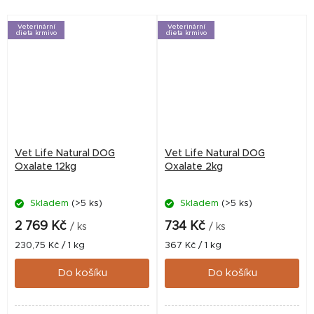
Veterinární
Veterinární
dieta krmivo
dieta krmivo
Vet Life Natural DOG
Vet Life Natural DOG
Oxalate 12kg
Oxalate 2kg
Skladem
(>5 ks)
Skladem
(>5 ks)
2 769 Kč
734 Kč
/ ks
/ ks
Měrná
Měrná
230,75 Kč / 1 kg
367 Kč / 1 kg
cena:
cena:
Do košíku
Do košíku