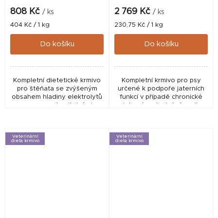
808 Kč
2 769 Kč
/ ks
/ ks
Měrná
Měrná
404 Kč / 1 kg
230,75 Kč / 1 kg
cena:
cena:
Do košíku
Do košíku
Kompletní dietetické krmivo
Kompletní krmivo pro psy
pro štěňata se zvýšeným
určené k podpoře jaterních
obsahem hladiny elektrolytů
funkcí v případě chronické
a vysoce stravitelnými
jaterní nedostatečnosti.
složkami.
Veterinární
Veterinární
dieta krmivo
dieta krmivo