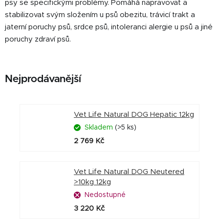
psy se specifickými problémy. Pomáhá napravovat a
stabilizovat svým složením u psů obezitu, trávicí trakt a
jaterní poruchy psů, srdce psů, intoleranci alergie u psů a jiné
poruchy zdraví psů.
Nejprodávanější
Vet Life Natural DOG Hepatic 12kg
Skladem
(>5 ks)
2 769 Kč
Vet Life Natural DOG Neutered
>10kg 12kg
Nedostupné
3 220 Kč