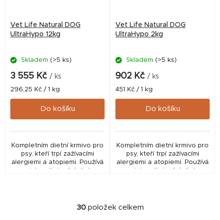
Vet Life Natural DOG
Vet Life Natural DOG
UltraHypo 12kg
UltraHypo 2kg
Skladem
(>5 ks)
Skladem
(>5 ks)
3 555 Kč
902 Kč
/ ks
/ ks
Měrná
Měrná
296,25 Kč / 1 kg
451 Kč / 1 kg
cena:
cena:
Do košíku
Do košíku
Kompletním dietní krmivo pro
Kompletním dietní krmivo pro
psy, kteří trpí zažívacími
psy, kteří trpí zažívacími
alergiemi a atopiemi. Používá
alergiemi a atopiemi. Používá
se jako eliminační dieta.
se jako eliminační dieta.
Zejména je indikováno u psů
Zejména je indikováno u psů
s odmítavou reakcí k léčbě
s odmítavou reakcí k léčbě
atopické...
atopické...
30
položek celkem
O