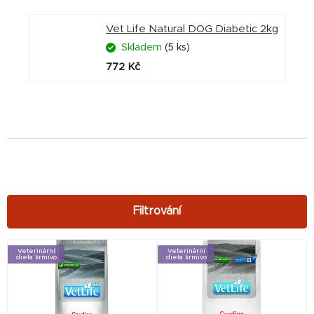
Vet Life Natural DOG Diabetic 2kg
Skladem
(5 ks)
772 Kč
V
Veterinární
Veterinární
dieta krmivo
dieta krmivo
ý
p
i