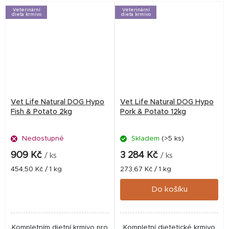
kyselin eliminuje zánětlivé
Veterinární
Veterinární
procesy...
dieta krmivo
dieta krmivo
Vet Life Natural DOG Hypo
Vet Life Natural DOG Hypo
Fish & Potato 2kg
Pork & Potato 12kg
Nedostupné
Skladem
(>5 ks)
909 Kč
3 284 Kč
/ ks
/ ks
Měrná
Měrná
454,50 Kč / 1 kg
273,67 Kč / 1 kg
cena:
cena:
Do košíku
Kompletním dietní krmivo pro
Kompletní dietetické krmivo