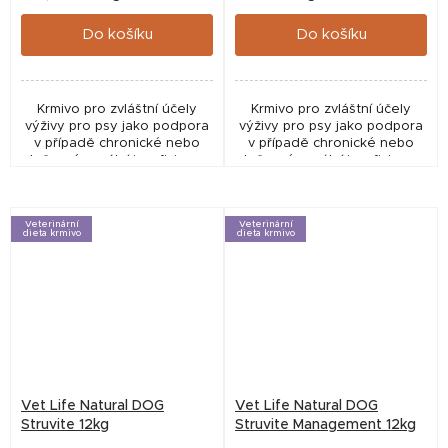
cena:
cena:
Do košíku
Do košíku
Krmivo pro zvláštní účely
Krmivo pro zvláštní účely
výživy pro psy jako podpora
výživy pro psy jako podpora
v případě chronické nebo
v případě chronické nebo
dočasné renální insuficience
dočasné renální insuficience
a městnavé srdeční slabosti.
a městnavé srdeční slabosti.
Veterinární
Veterinární
dieta krmivo
dieta krmivo
Vet Life Natural DOG
Vet Life Natural DOG
Struvite 12kg
Struvite Management 12kg