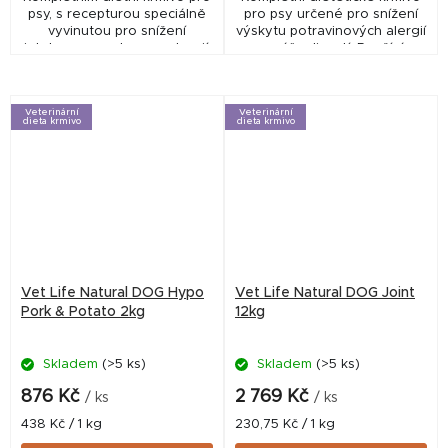
psy, s recepturou speciálně
pro psy určené pro snížení
vyvinutou pro snížení
výskytu potravinových alergií
intolerance potravy a alergií.
a nesnášenlivostí. Používá se
také pro podporu funkci kůže
v případě kožních poruch a...
Veterinární
Veterinární
dieta krmivo
dieta krmivo
Vet Life Natural DOG Hypo
Vet Life Natural DOG Joint
Pork & Potato 2kg
12kg
Skladem
(>5 ks)
Skladem
(>5 ks)
876 Kč
2 769 Kč
/ ks
/ ks
Měrná
Měrná
438 Kč / 1 kg
230,75 Kč / 1 kg
cena:
cena: