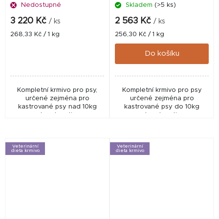
Nedostupné
Skladem
(>5 ks)
3 220 Kč
2 563 Kč
/ ks
/ ks
Měrná
Měrná
268,33 Kč / 1 kg
256,30 Kč / 1 kg
cena:
cena:
Do košíku
Kompletní krmivo pro psy,
Kompletní krmivo pro psy
určené zejména pro
určené zejména pro
kastrované psy nad 10kg
kastrované psy do 10kg
hmotnosti.
hmotnosti.
Veterinární
Veterinární
dieta krmivo
dieta krmivo