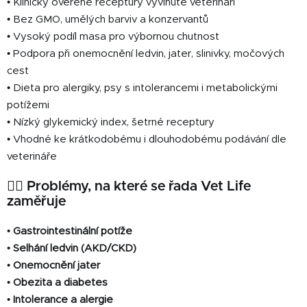
• Klinicky ověřené receptury vyvinuté veterináři
• Bez GMO, umělých barviv a konzervantů
• Vysoký podíl masa pro výbornou chutnost
• Podpora při onemocnění ledvin, jater, slinivky, močových
cest
• Dieta pro alergiky, psy s intolerancemi i metabolickými
potížemi
• Nízký glykemický index, šetrné receptury
• Vhodné ke krátkodobému i dlouhodobému podávání dle
veterináře
🐕‍🦺 Problémy, na které se řada Vet Life
zaměřuje
•
Gastrointestinální potíže
•
Selhání ledvin (AKD/CKD)
•
Onemocnění jater
•
Obezita a diabetes
•
Intolerance a alergie