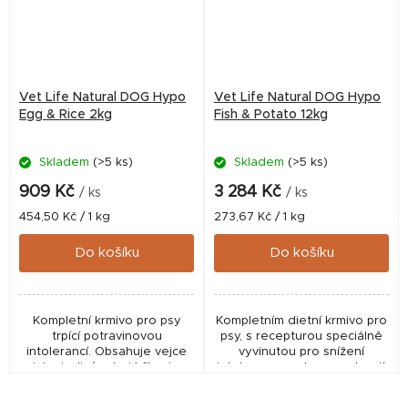
Vet Life Natural DOG Hypo
Vet Life Natural DOG Hypo
Egg & Rice 2kg
Fish & Potato 12kg
Skladem
(>5 ks)
Skladem
(>5 ks)
909 Kč
3 284 Kč
/ ks
/ ks
Měrná
Měrná
454,50 Kč / 1 kg
273,67 Kč / 1 kg
cena:
cena:
Do košíku
Do košíku
Kompletní krmivo pro psy
Kompletním dietní krmivo pro
trpící potravinovou
psy, s recepturou speciálně
intolerancí. Obsahuje vejce
vyvinutou pro snížení
jako jediný zdroj bílkovin.
intolerance potravy a alergií.
Vysoká koncentrace
esenciálních mastných