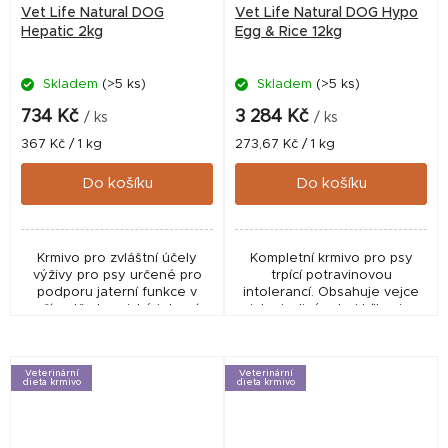
Vet Life Natural DOG
Vet Life Natural DOG Hypo
Hepatic 2kg
Egg & Rice 12kg
Skladem
(>5 ks)
Skladem
(>5 ks)
734 Kč
3 284 Kč
/ ks
/ ks
Měrná
Měrná
367 Kč / 1 kg
273,67 Kč / 1 kg
cena:
cena:
Do košíku
Do košíku
Krmivo pro zvláštní účely
Kompletní krmivo pro psy
výživy pro psy určené pro
trpící potravinovou
podporu jaterní funkce v
intolerancí. Obsahuje vejce
případě chronické jaterní
jako jediný zdroj bílkovin.
nedostatečnosti.
Vysoká koncentrace
esenciálních mastných
kyselin eliminuje zánětlivé
Veterinární
Veterinární
procesy...
dieta krmivo
dieta krmivo