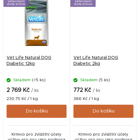
Veterinární
Veterinární
draslíku.
draslíku.
dieta krmivo
dieta krmivo
Vet Life Natural DOG
Vet Life Natural DOG
Diabetic 12kg
Diabetic 2kg
Skladem
(>5 ks)
Skladem
(5 ks)
2 769 Kč
772 Kč
/ ks
/ ks
Měrná
Měrná
230,75 Kč / 1 kg
386 Kč / 1 kg
cena:
cena:
Do košíku
Do košíku
Krmivo pro zvláštní účely
Krmivo pro zvláštní účely
výživy pro psy jako podpora
výživy pro psy jako podpora