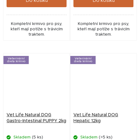
Do košíku
Do košíku
Kompletní krmivo pro psy,
Kompletní krmivo pro psy,
kteří mají potíže s trávicím
kteří mají potíže s trávicím
traktem.
traktem.
Veterinární
Veterinární
dieta krmivo
dieta krmivo
Vet Life Natural DOG
Vet Life Natural DOG
Gastro-Intestinal PUPPY 2kg
Hepatic 12kg
Skladem
(5 ks)
Skladem
(>5 ks)