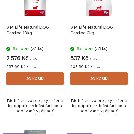
s
p
r
Vet Life Natural DOG
Vet Life Natural DOG
o
Cardiac 10kg
Cardiac 2kg
d
Skladem
(>5 ks)
Skladem
(>5 ks)
u
k
2 576 Kč
807 Kč
/ ks
/ ks
t
Měrná
Měrná
257,60 Kč / 1 kg
403,50 Kč / 1 kg
cena:
cena:
ů
Do košíku
Do košíku
Dietní krmivo pro psy určené
Dietní krmivo pro psy určené
k podpoře srdeční funkce a
k podpoře srdeční funkce a
podávané v případě
podávané v případě
chronické srdeční
chronické srdeční
nedostatečnosti. Toto
nedostatečnosti. Toto
krmivo má nízkou koncentraci
krmivo má nízkou koncentraci
sodíku a zvýšenou hladinu
sodíku a zvýšenou hladinu