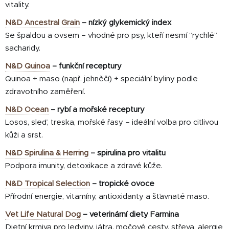
vitality.
N&D Ancestral Grain
– nízký glykemický index
Se špaldou a ovsem – vhodné pro psy, kteří nesmí “rychlé”
sacharidy.
N&D Quinoa
– funkční receptury
Quinoa + maso (např. jehněčí) + speciální byliny podle
zdravotního zaměření.
N&D Ocean
– rybí a mořské receptury
Losos, sleď, treska, mořské řasy – ideální volba pro citlivou
kůži a srst.
N&D Spirulina & Herring
– spirulina pro vitalitu
Podpora imunity, detoxikace a zdravé kůže.
N&D Tropical Selection
– tropické ovoce
Přírodní energie, vitamíny, antioxidanty a šťavnaté maso.
Vet Life Natural Dog
– veterinární diety Farmina
Dietní krmiva pro ledviny, játra, močové cesty, střeva, alergie