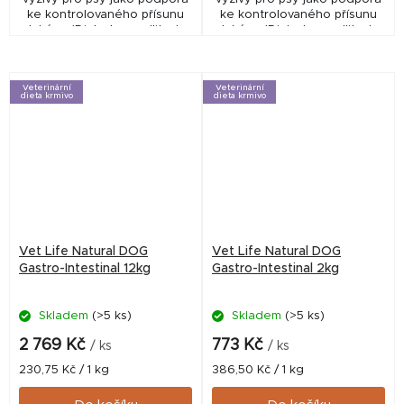
ke kontrolovaného přísunu
ke kontrolovaného přísunu
glukózy (Diabetes mellitus) a
glukózy (Diabetes mellitus) a
k redukci tělesné hmotnosti.
k redukci tělesné hmotnosti.
Veterinární
Veterinární
dieta krmivo
dieta krmivo
Vet Life Natural DOG
Vet Life Natural DOG
Gastro-Intestinal 12kg
Gastro-Intestinal 2kg
Skladem
(>5 ks)
Skladem
(>5 ks)
2 769 Kč
773 Kč
/ ks
/ ks
Měrná
Měrná
230,75 Kč / 1 kg
386,50 Kč / 1 kg
cena:
cena: