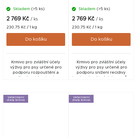
Skladem
(>5 ks)
Skladem
(>5 ks)
2 769 Kč
2 769 Kč
/ ks
/ ks
Měrná
Měrná
230,75 Kč / 1 kg
230,75 Kč / 1 kg
cena:
cena:
Do košíku
Do košíku
Krmivo pro zvláštní účely
Krmivo pro zvláštní účely
výživy pro psy určené pro
výživy pro psy určené pro
podporu rozpouštění a
podporu snížení recidivy
snížení recidivy tvorby
tvorby struvitových kamenů v
struvitových kamenů a
dolních močových cestách.
regulace pH moči.
Veterinární
Veterinární
dieta krmivo
dieta krmivo