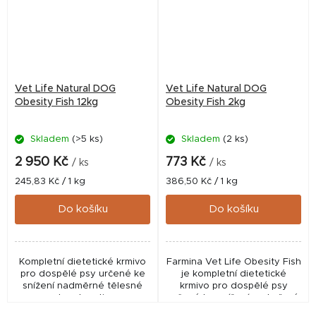
Vet Life Natural DOG
Vet Life Natural DOG
Obesity Fish 12kg
Obesity Fish 2kg
Skladem
(>5 ks)
Skladem
(2 ks)
2 950 Kč
773 Kč
/ ks
/ ks
Měrná
Měrná
245,83 Kč / 1 kg
386,50 Kč / 1 kg
cena:
cena:
Do košíku
Do košíku
Kompletní dietetické krmivo
Farmina Vet Life Obesity Fish
pro dospělé psy určené ke
je kompletní dietetické
snížení nadměrné tělesné
krmivo pro dospělé psy
hmotnosti.
určené ke snížení nadměrné
tělesné hmotnosti.