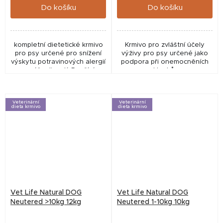
Do košíku
Do košíku
kompletní dietetické krmivo
Krmivo pro zvláštní účely
pro psy určené pro snížení
výživy pro psy určené jako
výskytu potravinových alergií
podpora při onemocněních
a nesnášenlivostí. Používá se
kloubů.
také pro podporu funkci kůže
v případě kožních poruch a...
Veterinární
Veterinární
dieta krmivo
dieta krmivo
Vet Life Natural DOG
Vet Life Natural DOG
Neutered >10kg 12kg
Neutered 1-10kg 10kg