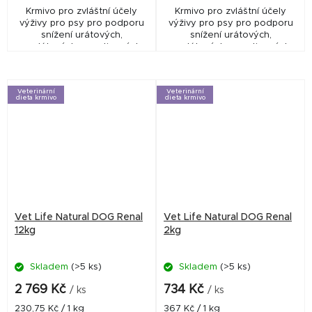
Krmivo pro zvláštní účely
Krmivo pro zvláštní účely
výživy pro psy pro podporu
výživy pro psy pro podporu
snížení urátových,
snížení urátových,
oxalátových a cystinových
oxalátových a cystinových
močových kamenů a pro
močových kamenů a pro
regulaci pH moči.
regulaci pH moči.
Veterinární
Veterinární
dieta krmivo
dieta krmivo
Vet Life Natural DOG Renal
Vet Life Natural DOG Renal
12kg
2kg
Skladem
(>5 ks)
Skladem
(>5 ks)
2 769 Kč
734 Kč
/ ks
/ ks
Měrná
Měrná
230,75 Kč / 1 kg
367 Kč / 1 kg