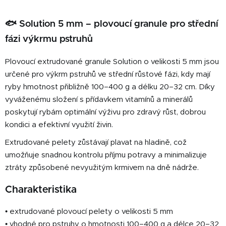
O
v
l
🐟 Solution 5 mm – plovoucí granule pro střední
á
fázi výkrmu pstruhů
d
a
Plovoucí extrudované granule Solution o velikosti 5 mm jsou
c
určené pro výkrm pstruhů ve střední růstové fázi, kdy mají
í
ryby hmotnost přibližně 100–400 g a délku 20–32 cm. Díky
p
vyváženému složení s přídavkem vitamínů a minerálů
r
v
poskytují rybám optimální výživu pro zdravý růst, dobrou
k
kondici a efektivní využití živin.
y
Extrudované pelety zůstávají plavat na hladině, což
v
umožňuje snadnou kontrolu příjmu potravy a minimalizuje
ý
p
ztráty způsobené nevyužitým krmivem na dně nádrže.
i
Charakteristika
s
u
• extrudované plovoucí pelety o velikosti 5 mm
• vhodné pro pstruhy o hmotnosti 100–400 g a délce 20–32