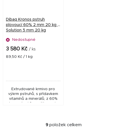
Dibaq Kronos pstruh
plovoucí 60% 2 mm 20 kg +
Solution 5 mm 20 kg
Nedostupné
3 580 Kč
/ ks
Měrná
89,50 Kč / 1 kg
cena:
Extrudované krmivo pro
výkrm pstruhů, s přídavkem
vitamínů a minerálů, z 60%
plovoucí. ✅ 2 mm (Kronos) –
určeno pro pstruhy o
hmotnosti 10–40 g a délce
10–15 cm✅ 5 mm...
9
položek celkem