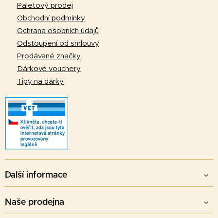
t
Paletový prodej
í
Obchodní podmínky
Ochrana osobních údajů
Odstoupení od smlouvy
Prodávané značky
Dárkové vouchery
Tipy na dárky
Další informace
Naše prodejna