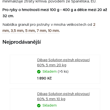
minimalizuje ztráty krmiva. původem ze Španělska, EU.
Pro ryby o hmotnosti mezi 100 g - 400 g a délce mezi 20 až
32 cm.
Nabídka granulí pro pstruhy v mnoha velikostech od
2
mm
,
3,5 mm
,
5 mm
,
7 mm
,
10 mm
.
Nejprodávanější
Dibaq Solution pstruh plovoucí
60% 5 mm 20 kg
Skladem
(>5 ks)
1 890 Kč
Dibaq Solution pstruh plovoucí
60% 5 mm 10 kg
Skladem