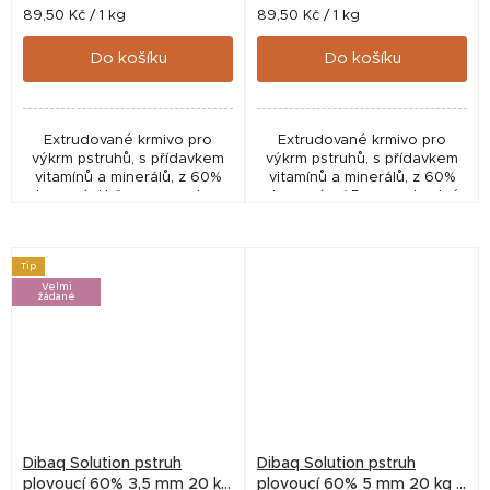
Měrná
Měrná
89,50 Kč / 1 kg
89,50 Kč / 1 kg
cena:
cena:
Do košíku
Do košíku
Extrudované krmivo pro
Extrudované krmivo pro
výkrm pstruhů, s přídavkem
výkrm pstruhů, s přídavkem
vitamínů a minerálů, z 60%
vitamínů a minerálů, z 60%
plovoucí. Určeno pro ryby o
plovoucí. ✅ 5 mm – vhodné
hmotnosti 100–400 g a délce
pro pstruhy o hmotnosti 100–
20–32 cm
400 g a délce 20–32 cm✅ 7
mm – určeno...
Tip
Velmi
žádané
Dibaq Solution pstruh
Dibaq Solution pstruh
plovoucí 60% 3,5 mm 20 kg
plovoucí 60% 5 mm 20 kg +