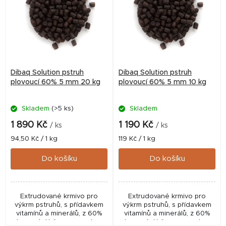
p
i
s
p
r
Dibaq Solution pstruh
Dibaq Solution pstruh
o
plovoucí 60% 5 mm 20 kg
plovoucí 60% 5 mm 10 kg
d
Skladem
(>5 ks)
Skladem
u
k
1 890 Kč
1 190 Kč
/ ks
/ ks
t
Měrná
Měrná
94,50 Kč / 1 kg
119 Kč / 1 kg
cena:
cena:
ů
Do košíku
Do košíku
Extrudované krmivo pro
Extrudované krmivo pro
výkrm pstruhů, s přídavkem
výkrm pstruhů, s přídavkem
vitamínů a minerálů, z 60%
vitamínů a minerálů, z 60%
plovoucí. Určeno pro ryby o
plovoucí. Určeno pro ryby o