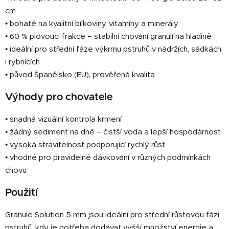
cm
• bohaté na kvalitní bílkoviny, vitamíny a minerály
• 60 % plovoucí frakce – stabilní chování granulí na hladině
• ideální pro střední fáze výkrmu pstruhů v nádržích, sádkách
i rybnících
• původ Španělsko (EU), prověřená kvalita
Výhody pro chovatele
• snadná vizuální kontrola krmení
• žádný sediment na dně – čistší voda a lepší hospodárnost
• vysoká stravitelnost podporující rychlý růst
• vhodné pro pravidelné dávkování v různých podmínkách
chovu
Použití
Granule Solution 5 mm jsou ideální pro střední růstovou fázi
pstruhů, kdy je potřeba dodávat vyšší množství energie a