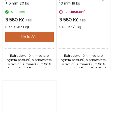
+ 5 mm 20 kg
10 mm 18 kg
Skladem
Nedostupné
3 580 Kč
3 580 Kč
/ ks
/ ks
Měrná
Měrná
89,50 Kč / 1 kg
94,21 Kč / 1 kg
cena:
cena:
Do košíku
Extrudované krmivo pro
Extrudované krmivo pro
výkrm pstruhů, s přídavkem
výkrm pstruhů, s přídavkem
vitamínů a minerálů, z 60%
vitamínů a minerálů, z 60%
plovoucí. ✅ 3,5 mm – určeno
plovoucí. ✅ 5 mm (Solution)
pro pstruhy o hmotnosti 40–
– určeno pro pstruhy o
100 g a délce 15–20 cm✅ 5
hmotnosti 100–400 g a délce
mm – vhodné...
20–32 cm✅ 10...