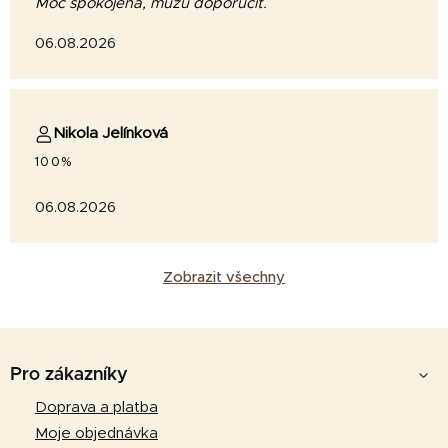
Moc spokojená, můžu doporučit.
06.08.2026
Nikola Jelínková
100%
06.08.2026
Zobrazit všechny
Z
á
Pro zákazníky
p
Doprava a platba
a
Moje objednávka