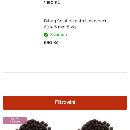
1 190 Kč
Dibaq Solution pstruh plovoucí
60% 5 mm 5 kg
Skladem
690 Kč
V
Velmi
žádané
ý