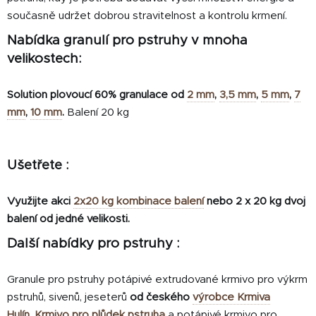
současně udržet dobrou stravitelnost a kontrolu krmení.
Nabídka granulí pro pstruhy v mnoha
velikostech:
Solution plovoucí 60% granulace od
2 mm
,
3,5 mm
,
5 mm
,
7
mm
,
10 mm
.
Balení 20 kg
Ušetřete :
Využijte akci
2x20 kg kombinace balení
nebo 2 x 20 kg dvoj
balení od jedné velikosti.
Další nabídky pro pstruhy :
Granule pro pstruhy potápivé extrudované krmivo pro výkrm
pstruhů, sivenů, jeseterů
od českého
výrobce Krmiva
Hulín
.
Krmivo pro plůdek pstruha
a potápivé krmivo
pro