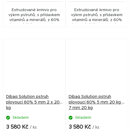
Extrudované krmivo pro
Extrudované krmivo pro
výkrm pstruhů, s přídavkem
výkrm pstruhů, s přídavkem
vitamínů a minerálů, z 60%
vitamínů a minerálů, z 60%
plovoucí. Určeno pro ryby o
plovoucí. Určeno pro ryby o
hmotnosti 100–400 g a délce
hmotnosti 100–400 g a délce
20–32 cm
20–32 cm
Dibaq Solution pstruh
Dibaq Solution pstruh
plovoucí 60% 5 mm 2 x 20
plovoucí 60% 5 mm 20 kg +
kg
7 mm 20 kg
Skladem
Skladem
3 580 Kč
3 580 Kč
/ ks
/ ks