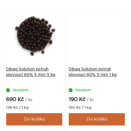
hmotnosti 100–400 g a délce
hmotnosti 100–400 g a délce
20–32 cm
20–32 cm
Dibaq Solution pstruh
Dibaq Solution pstruh
plovoucí 60% 5 mm 5 kg
plovoucí 60% 5 mm 1 kg
Skladem
Skladem
690 Kč
190 Kč
/ ks
/ ks
Měrná
Měrná
138 Kč / 1 kg
190 Kč / 1 kg
cena:
cena:
Do košíku
Do košíku