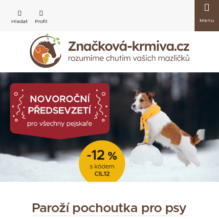
Přejít
Nákup
na
obsah
košík
Paroží pochoutka pro psy