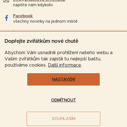
napište nám kdykoliv
Facebook
všechny novinky na jednom místě
Instagram
tipy a zajímavosti pro chovatele
Dopřejte zvířátkům nové chutě
Abychom Vám usnadnili prohlížení našeho webu a
Vašim zvířátkům tak zajistili tu nejlepší baštu,
používáme cookies.
Další informace
.
NASTAVENÍ
Vytvořil Shoptet
ODMÍTNOUT
Copyright 2026
Značková-krmiva.cz
. Všechna práva
SOUHLASÍM
vyhrazena.
Upravit nastavení cookies