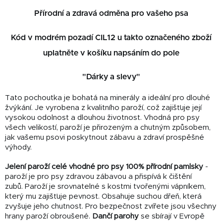
Přírodní a zdravá odměna pro vašeho psa
Kód v modrém pozadí CIL12 u takto označeného zboží
uplatněte v košíku napsáním do pole
"Dárky a slevy"
Tato pochoutka je bohatá na minerály a ideální pro dlouhé
žvýkání. Je vyrobena z kvalitního paroží, což zajišťuje její
vysokou odolnost a dlouhou životnost. Vhodná pro psy
všech velikostí, paroží je přirozeným a chutným způsobem,
jak vašemu psovi poskytnout zábavu a zdraví prospěšné
výhody.
Jelení paroží celé vhodné pro psy 100% přírodní pamlsky
-
paroží je pro psy zdravou zábavou a přispívá k čištění
zubů. Paroží je srovnatelné s kostmi tvořenými vápníkem,
který mu zajišťuje pevnost. Obsahuje suchou dřeň, která
zvyšuje jeho chutnost. Pro bezpečnost zvířete jsou všechny
hrany paroží obroušené.
Dančí parohy
se sbírají v Evropě