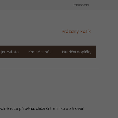
Přihlášení
Nákupní
Prázdný košík
košík
ijní zvířata
Krmné směsi
Nutriční doplňky
Sůl solné
né ruce při běhu, chůzi či tréninku a zároveň