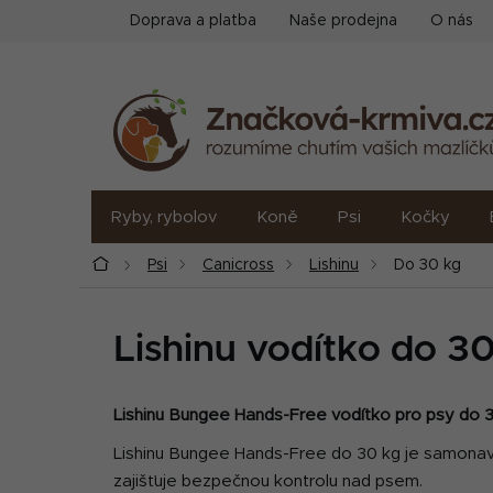
Přejít
Doprava a platba
Naše prodejna
O nás
na
obsah
Ryby, rybolov
Koně
Psi
Kočky
Domů
Psi
Canicross
Lishinu
Do 30 kg
Lishinu vodítko do 3
Lishinu Bungee Hands-Free vodítko pro psy do 30
Lishinu Bungee Hands-Free do 30 kg je samonavíj
zajišťuje bezpečnou kontrolu nad psem.