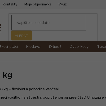
Kontakty
Moje objednávka
Využití umělé inteligence (AI)
HLEDAT
Exoti, ptáci
Hlodavci
Drůbež
Ovce, kozy
Terar
0 kg
 kg – flexibilní a pohodlné venčení
ecí vodítko na zápěstí s odpruženou bungee částí. Umožňuje vol