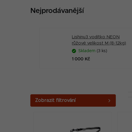
Nejprodávanější
Lishinu3 vodítko NEON
růžové velikost M (8-12kg)
Skladem
(3 ks)
1 000 Kč
P
o
V
s
ý
t