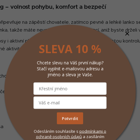
v
kg – volnost pohybu, komfort a bezpečí
l
á
d
 připevňuje na zápěstí chovatele, zatímco pevné a lehké lanko 
a
ka, takže máte neustálý přehled nad situací, aniž byste drželi 
c
psy i aktivní plemena, která potřebují volnost, ale i jistou kontrol
í
SLEVA 10 %
né aktivity pohodlnější a bezpečnější.
p
r
Chcete slevu na Váš první nákup?
v
Stačí vyplnit e-mailovou adresu a
k
jméno a sleva je Vaše.
 chodí na túry
y
v
ý
nčení
p
i
s
Potvrdit
u
sa
Odesláním souhlasíte s
podmínkami
o
ochraně osobních údajů
a zasíláním