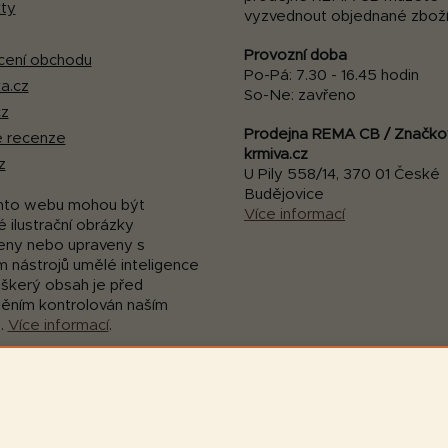
ty
vyzvednout objednané zboží
Provozní doba
ení obchodu
Po-Pá: 7.30 - 16.45 hodin
a.cz
So-Ne: zavřeno
cz
Prodejna REMA CB / Značko
 recenze
krmiva.cz
z
U Pily 558/14, 370 01 České
Budějovice
mto webu mohou být
Více informací
 ilustrační obrázky
eny nebo upraveny s
m nástrojů umělé inteligence
eškerý obsah je před
něním kontrolován naším
.
Více informací
.