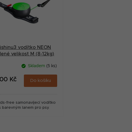
Lishinu3 vodítko NEON
lené velikost M (8-12kg)
Skladem
(5 ks)
000 Kč
Do košíku
ds-free samonavíjecí vodítko
s barevným lanem pro psy.
O