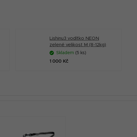
Lishinu3 vodítko NEON
zelené velikost M (8-12kg)
Skladem
(5 ks)
1 000 Kč