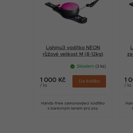
p
r
i
a
s
n
p
n
r
í
Lishinu3 vodítko NEON
o
p
růžové velikost M (8-12kg)
ze
d
a
Skladem
(3 ks)
u
n
k
1 000 Kč
1 
Do košíku
e
/ ks
/ ks
t
l
ů
Hands-free samonavíjecí vodítko
Han
s barevným lanem pro psy.