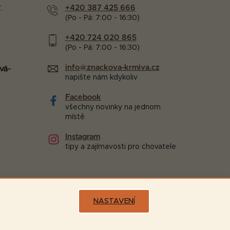
+420 387 425 666
.
(Po - Pá: 7:00 - 16:30)
+420 724 020 865
(Po - Pá: 7:00 - 16:30)
info@znackova-krmiva.cz
vá-
napište nám kdykoliv
Facebook
všechny novinky na jednom
místě
Instagram
tipy a zajímavosti pro chovatele
NASTAVENÍ
Možnosti dopravy: