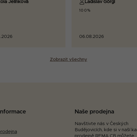
ola Jelínková
Ladislav Görgl
100%
.2026
06.08.2026
Zobrazit všechny
 informace
Naše prodejna
Navštivte nás v Českých
Budějovicích, kde si v naší 
rodejna
prodejně REMA CB můžete