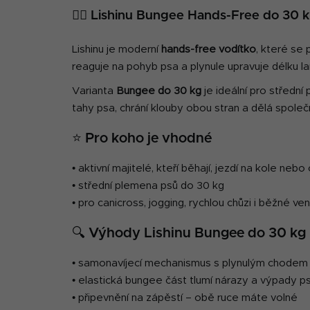
🐕‍🦺 Lishinu Bungee Hands-Free do 30 
Lishinu je moderní
hands-free vodítko
, které se
reaguje na pohyb psa a plynule upravuje délku lan
Varianta
Bungee do 30 kg
je ideální pro střední 
tahy psa, chrání klouby obou stran a dělá společ
⭐ Pro koho je vhodné
• aktivní majitelé, kteří běhají, jezdí na kole nebo
• střední plemena psů do 30 kg
• pro canicross, jogging, rychlou chůzi i běžné ve
🔍 Výhody Lishinu Bungee do 30 kg
• samonavíjecí mechanismus s plynulým chodem
• elastická bungee část tlumí nárazy a výpady p
• připevnění na zápěstí – obě ruce máte volné