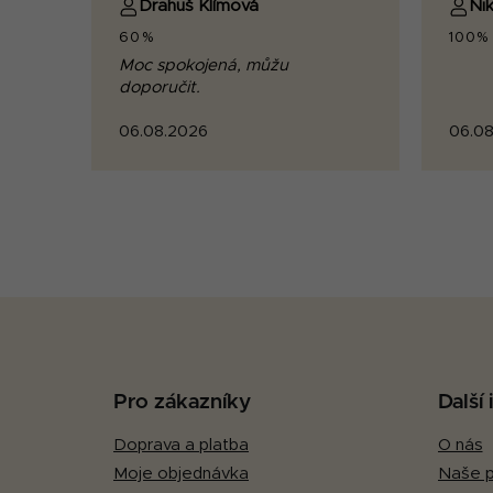
Drahuš Klímová
Nik
60%
100%
Moc spokojená, můžu
doporučit.
06.08.2026
06.08
Z
á
p
Pro zákazníky
Další
a
Doprava a platba
O nás
t
Moje objednávka
Naše p