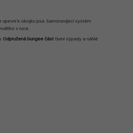
se upevní k obojku psa. Samonavíjecí systém
vodítko v ruce.
u.
Odpružená bungee část
tlumí výpady a náhlé