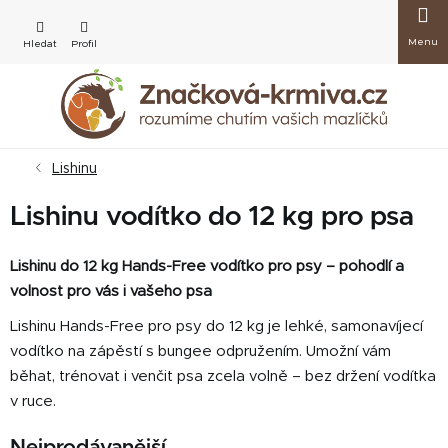
Přejít
Nákup
na
obsah
košík
Lishinu
Lishinu vodítko do 12 kg pro psa
Lishinu do 12 kg Hands-Free vodítko pro psy – pohodlí a
volnost pro vás i vašeho psa
Lishinu Hands-Free pro psy do 12 kg je lehké, samonavíjecí
vodítko na zápěstí s bungee odpružením. Umožní vám
běhat, trénovat i venčit psa zcela volně – bez držení vodítka
v ruce.
Nejprodávanější