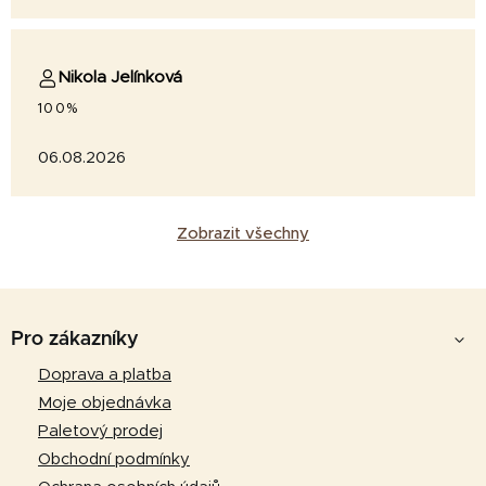
Nikola Jelínková
100%
06.08.2026
Zobrazit všechny
Z
á
Pro zákazníky
p
Doprava a platba
a
Moje objednávka
t
Paletový prodej
í
Obchodní podmínky