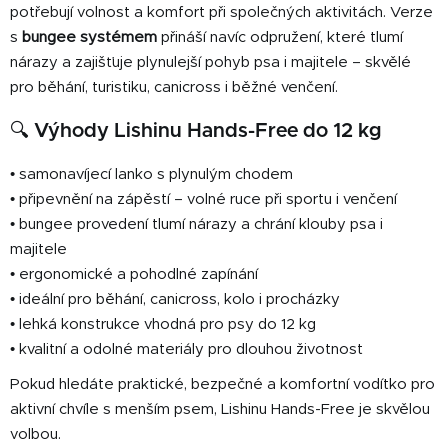
potřebují volnost a komfort při společných aktivitách. Verze
ý
p
s
bungee systémem
přináší navíc odpružení, které tlumí
i
nárazy a zajišťuje plynulejší pohyb psa i majitele – skvělé
s
pro běhání, turistiku, canicross i běžné venčení.
u
🔍 Výhody Lishinu Hands-Free do 12 kg
• samonavíjecí lanko s plynulým chodem
• připevnění na zápěstí – volné ruce při sportu i venčení
• bungee provedení tlumí nárazy a chrání klouby psa i
majitele
• ergonomické a pohodlné zapínání
• ideální pro běhání, canicross, kolo i procházky
• lehká konstrukce vhodná pro psy do 12 kg
• kvalitní a odolné materiály pro dlouhou životnost
Pokud hledáte praktické, bezpečné a komfortní vodítko pro
aktivní chvíle s menším psem, Lishinu Hands-Free je skvělou
volbou.