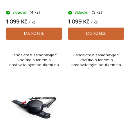
d
Skladem
(4 ks)
Skladem
(3 ks)
u
k
1 099 Kč
1 099 Kč
/ ks
/ ks
t
Do košíku
Do košíku
ů
Hands-free samonavíjecí
Hands-free samonavíjecí
vodítko s lanem a
vodítko s lanem a
nastavitelným poutkem na
nastavitelným poutkem na
ruku pro psy.
ruku pro psy.