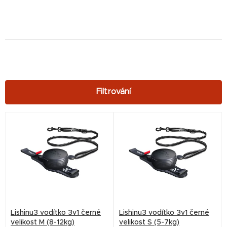
V
ý
p
i
s
p
r
Lishinu3 vodítko 3v1 černé
Lishinu3 vodítko 3v1 černé
o
velikost M (8-12kg)
velikost S (5-7kg)