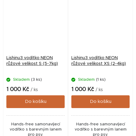
Lishinu3 vodítko NEON
Lishinu3 vodítko NEON
růžové velikost S (5-7kg)
růžové velikost XS (2-4kg)
Skladem
(3 ks)
Skladem
(1 ks)
1 000 Kč
1 000 Kč
/ ks
/ ks
Do košíku
Do košíku
Hands-free samonavíjecí
Hands-free samonavíjecí
vodítko s barevným lanem
vodítko s barevným lanem
pro psy.
pro psy.