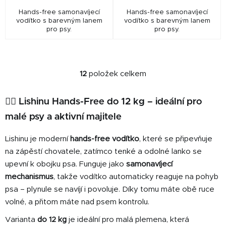
Hands-free samonavíjecí
Hands-free samonavíjecí
vodítko s barevným lanem
vodítko s barevným lanem
pro psy.
pro psy.
12
položek celkem
O
v
l
🐕‍🦺 Lishinu Hands-Free do 12 kg – ideální pro
á
malé psy a aktivní majitele
d
a
Lishinu je moderní
hands-free vodítko
, které se připevňuje
c
na zápěstí chovatele, zatímco tenké a odolné lanko se
í
upevní k obojku psa. Funguje jako
samonavíjecí
p
mechanismus
, takže vodítko automaticky reaguje na pohyb
r
v
psa – plynule se navíjí i povoluje. Díky tomu máte obě ruce
k
volné, a přitom máte nad psem kontrolu.
y
Varianta
do 12 kg
je ideální pro malá plemena, která
v