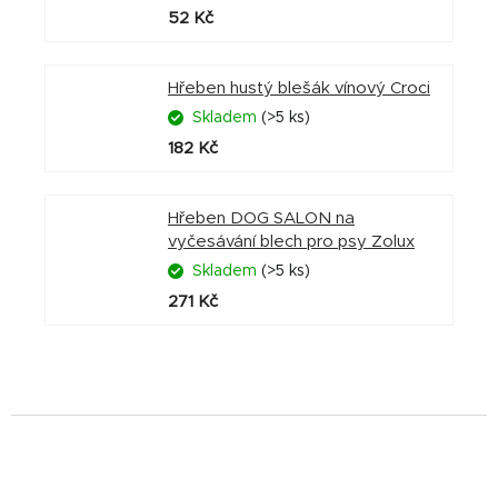
52 Kč
Hřeben hustý blešák vínový Croci
Skladem
(>5 ks)
182 Kč
Hřeben DOG SALON na
vyčesávání blech pro psy Zolux
Skladem
(>5 ks)
271 Kč