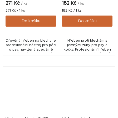
271 Kč
182 Kč
/ ks
/ ks
Měrná
Měrná
271 Kč / 1 ks
182 Kč / 1 ks
cena:
cena:
Do košíku
Do košíku
Dřevěný hřeben na blechy je
Hřeben proti blechám s
profesionální nástroj pro péči
jemnými zuby pro psy a
o psy, navržený speciálně
kočky. Profesionální hřeben
pro účinné odstraňování
určený pro šetrné a účinné
blech a jejich larev ze srsti.
odstranění blech, vajíček i
nečistot ze srsti psů a
koček.