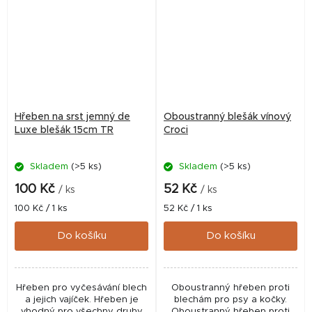
Hřeben na srst jemný de
Oboustranný blešák vínový
Luxe blešák 15cm TR
Croci
Skladem
(>5 ks)
Skladem
(>5 ks)
100 Kč
52 Kč
/ ks
/ ks
Měrná
Měrná
100 Kč / 1 ks
52 Kč / 1 ks
cena:
cena:
Do košíku
Do košíku
Hřeben pro vyčesávání blech
Oboustranný hřeben proti
a jejich vajíček. Hřeben je
blechám pro psy a kočky.
vhodný pro všechny druhy
Oboustranný hřeben proti