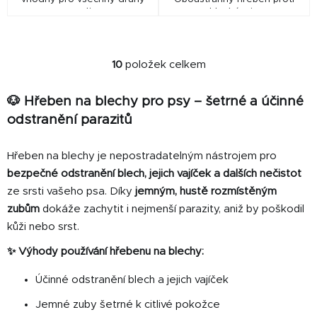
srsti.
blechám je
nepostradatelným
pomocníkem při pravidelné
péči o srst vašeho mazlíčka.
10
položek celkem
O
v
🐶 Hřeben na blechy pro psy – šetrné a účinné
l
á
odstranění parazitů
d
a
Hřeben na blechy je nepostradatelným nástrojem pro
c
bezpečné odstranění blech, jejich vajíček a dalších nečistot
í
ze srsti vašeho psa. Díky
jemným, hustě rozmístěným
p
zubům
dokáže zachytit i nejmenší parazity, aniž by poškodil
r
v
kůži nebo srst.
k
✨ Výhody používání hřebenu na blechy:
y
v
Účinné odstranění blech a jejich vajíček
ý
p
Jemné zuby šetrné k citlivé pokožce