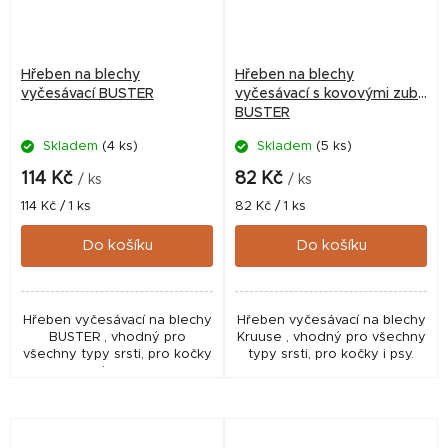
Hřeben na blechy
Hřeben na blechy
vyčesávací BUSTER
vyčesávací s kovovými zuby
BUSTER
Skladem
(4 ks)
Skladem
(5 ks)
114 Kč
82 Kč
/ ks
/ ks
Měrná
Měrná
114 Kč / 1 ks
82 Kč / 1 ks
cena:
cena:
Do košíku
Do košíku
Hřeben vyčesávací na blechy
Hřeben vyčesávací na blechy
BUSTER , vhodný pro
Kruuse , vhodný pro všechny
všechny typy srsti, pro kočky
typy srsti, pro kočky i psy.
i psy.