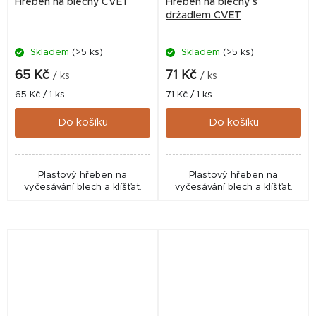
Hřeben na blechy CVET
Hřeben na blechy s
držadlem CVET
Skladem
(>5 ks)
Skladem
(>5 ks)
65 Kč
71 Kč
/ ks
/ ks
Měrná
Měrná
65 Kč / 1 ks
71 Kč / 1 ks
cena:
cena:
Do košíku
Do košíku
Plastový hřeben na
Plastový hřeben na
vyčesávání blech a klíšťat.
vyčesávání blech a klíšťat.