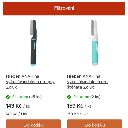
V
ý
p
i
s
p
r
Hřeben ANAH na
Hřeben ANAH na
o
vyčesávání blech pro psy
vyčesávání blech pro
Zolux
štěňata Zolux
d
Skladem
(>5 ks)
Skladem
(2 ks)
u
k
143 Kč
159 Kč
/ ks
/ ks
t
Měrná
Měrná
143 Kč / 1 ks
159 Kč / 1 ks
cena:
cena:
ů
Do košíku
Do košíku