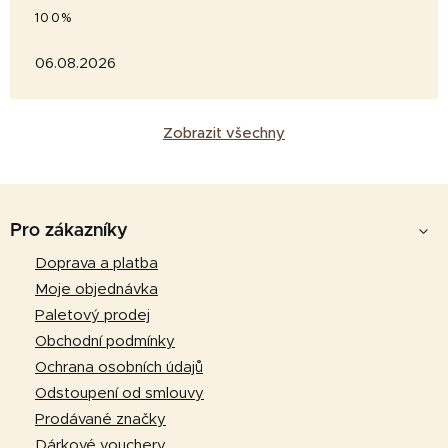
100%
06.08.2026
Zobrazit všechny
Z
á
Pro zákazníky
p
Doprava a platba
a
Moje objednávka
t
Paletový prodej
í
Obchodní podmínky
Ochrana osobních údajů
Odstoupení od smlouvy
Prodávané značky
Dárkové vouchery