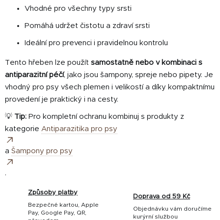
i
Vhodné pro všechny typy srsti
s
u
Pomáhá udržet čistotu a zdraví srsti
Ideální pro prevenci i pravidelnou kontrolu
Tento hřeben lze použít
samostatně nebo v kombinaci s
antiparazitní péčí
, jako jsou šampony, spreje nebo pipety. Je
vhodný pro psy všech plemen i velikostí a díky kompaktnímu
provedení je praktický i na cesty.
💡
Tip:
Pro kompletní ochranu kombinuj s produkty z
kategorie
Antiparazitika pro psy
a
Šampony pro psy
.
Způsoby platby
Doprava od 59 Kč
Bezpečné kartou, Apple
Objednávku vám doručíme
Pay, Google Pay, QR,
kurýrní službou