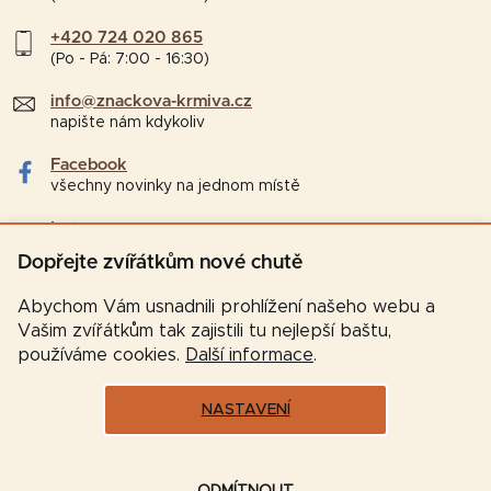
+420 724 020 865
(Po - Pá: 7:00 - 16:30)
info@znackova-krmiva.cz
napište nám kdykoliv
Facebook
všechny novinky na jednom místě
Instagram
tipy a zajímavosti pro chovatele
Dopřejte zvířátkům nové chutě
Abychom Vám usnadnili prohlížení našeho webu a
Vašim zvířátkům tak zajistili tu nejlepší baštu,
používáme cookies.
Další informace
.
NASTAVENÍ
Vytvořil Shoptet