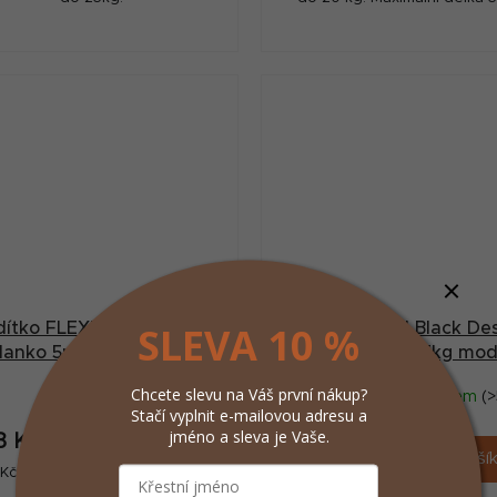
SLEVA 10 %
ítko FLEXI Black Design
Vodítko FLEXI Black De
lanko 5m/20kg stříbrná
M pásek 5m/25kg mod
Chcete slevu na Váš první nákup?
Skladem
(>5 ks)
Skladem
(>
Stačí vyplnit e-mailovou adresu a
jméno a sleva je Vaše.
3 Kč
393 Kč
/ ks
/ ks
Do košíku
Do koší
ná
Měrná
Kč / 1 ks
393 Kč / 1 ks
:
cena: