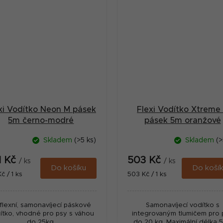
xi Vodítko Neon M pásek
Flexi Vodítko Xtreme
5m černo-modré
pásek 5m oranžové
Skladem
(>5 ks)
Skladem
(>
1 Kč
503 Kč
/ ks
/ ks
Do košíku
Do koší
ná
Měrná
č / 1 ks
503 Kč / 1 ks
:
cena:
flexní, samonavíjecí páskové
Samonavíjecí vodítko s
ítko, vhodné pro psy s váhou
integrovaným tlumičem pro 
do 25kg.
do 20 kg. Maximální délka 5