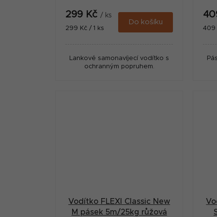
299 Kč
40
/ ks
Do košíku
Měrná
Měr
299 Kč / 1 ks
409 
cena:
cena
Lankové samonavíjecí vodítko s
Pás
ochranným popruhem.
Vodítko FLEXI Classic New
Vo
M pásek 5m/25kg růžová