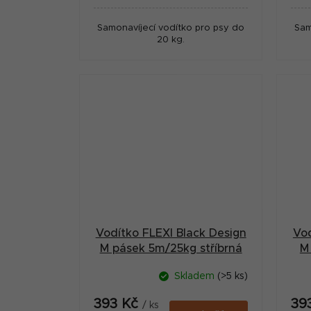
Samonavíjecí vodítko pro psy do
Sam
20 kg.
Vodítko FLEXI Black Design
Vod
M pásek 5m/25kg stříbrná
M
Skladem
(>5 ks)
393 Kč
39
/ ks