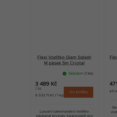
Flexi Vodítko Glam Splash
Fle
M pásek 5m Crystal
Skladem
(1 ks)
3 489 Kč
47
/ ks
Měr
471 K
Do košíku
Měrná
6 533,71 Kč / 1 kg
cena
cena:
Re
Luxusní samonavíjecí vodítko
vod
zdobené krystaly Swarovski® pro