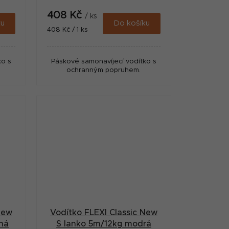
408 Kč
/ ks
ku
Do košíku
Měrná
408 Kč / 1 ks
cena:
ko s
Páskové samonavíjecí vodítko s
ochranným popruhem.
New
Vodítko FLEXI Classic New
ná
S lanko 5m/12kg modrá