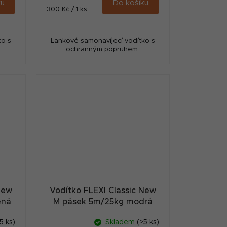
ku
Do košíku
Měrná
300 Kč / 1 ks
cena:
ko s
Lankové samonavíjecí vodítko s
ochranným popruhem.
New
Vodítko FLEXI Classic New
ená
M pásek 5m/25kg modrá
5 ks)
Skladem
(>5 ks)