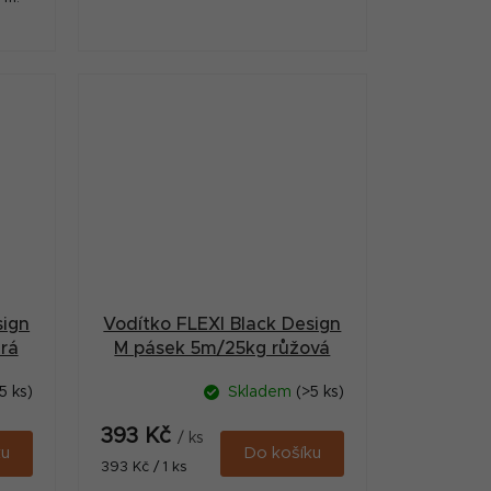
sign
Vodítko FLEXI Black Design
rá
M pásek 5m/25kg růžová
5 ks)
Skladem
(>5 ks)
393 Kč
/ ks
ku
Do košíku
Měrná
393 Kč / 1 ks
cena: