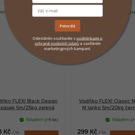
onavíjecí vodítko pro psy do
Samonavíjecí vodítko pro ps
20 kg.
25 kg.
Potvrdit
Odesláním souhlasíte s
podmínkami
o
ochraně osobních údajů
a zasíláním
marketingových kampaní.
ítko FLEXI Black Design
Vodítko FLEXI Classic 
 pásek 5m/25kg zelená
M lanko 5m/20kg čer
Skladem
(>5 ks)
Skladem
(>
3 Kč
299 Kč
/ ks
/ ks