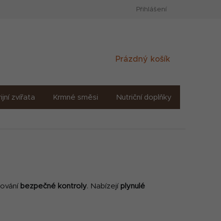
Přihlášení
Nákupní
Prázdný košík
košík
ijní zvířata
Krmné směsi
Nutriční doplňky
Sůl solné
chování
bezpečné kontroly
. Nabízejí
plynulé