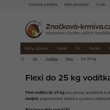
Přejít
Doprava a platba
Naše prodejna
O nás
na
obsah
Ryby, rybolov
Koně
Psi
Kočky
Domů
Psi
Vodítka
Flexi
Do 25 kg
Flexi do 25 kg vodítk
Flexi vodítka do 25 kg
jsou pevná, spolehlivá a i
navíjení
, ergonomické držení a vysokou odolnost