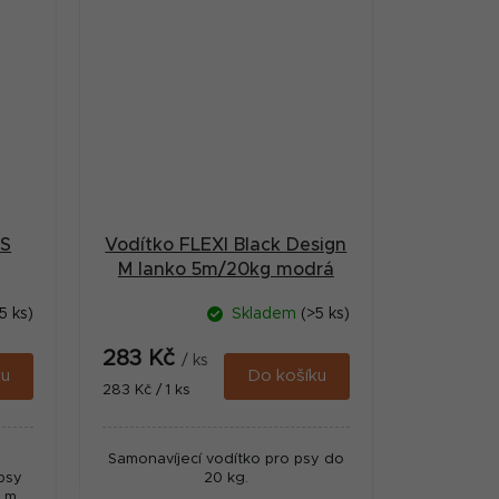
 S
Vodítko FLEXI Black Design
M lanko 5m/20kg modrá
5 ks)
Skladem
(>5 ks)
283 Kč
/ ks
ku
Do košíku
Měrná
283 Kč / 1 ks
cena:
Samonavíjecí vodítko pro psy do
psy
20 kg.
 m.