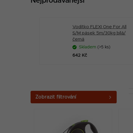
Nejprodávanější
Vodítko FLEXI One For All
S/M pásek 5m/30kg bílá/
černá
Skladem
(>5 ks)
642 Kč
P
o
V
s
ý
t
p