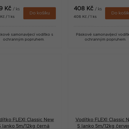
9 Kč
408 Kč
/ ks
/ ks
Do košíku
Do koší
ná
Měrná
Kč / 1 ks
408 Kč / 1 ks
:
cena:
kové samonavíjecí vodítko s
Páskové samonavíjecí vodít
ochranným popruhem.
ochranným popruhem.
dítko FLEXI Classic New
Vodítko FLEXI Classic 
S lanko 5m/12kg černá
S lanko 5m/12kg červe