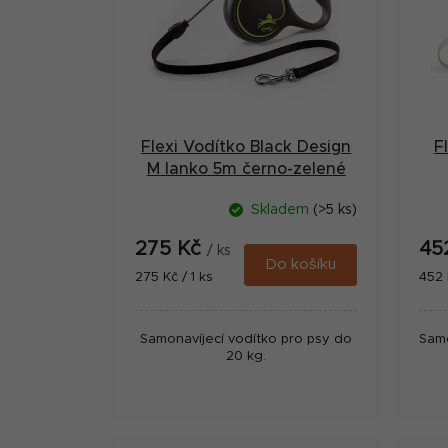
r
i
a
s
n
p
n
r
í
Flexi Vodítko Black Design
F
o
p
M lanko 5m černo-zelené
d
a
Skladem
(>5 ks)
u
n
275 Kč
45
k
/ ks
e
Do košíku
Měrná
Měr
275 Kč / 1 ks
452 
t
cena:
cena
l
ů
Samonavíjecí vodítko pro psy do
Samo
20 kg.