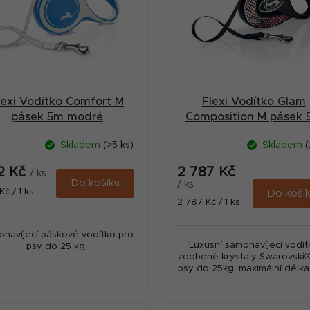
lexi Vodítko Comfort M
Flexi Vodítko Glam
pásek 5m modré
Composition M pásek 
Onyx Black
Skladem
(>5 ks)
Skladem
(
2 Kč
2 787 Kč
/ ks
Do košíku
/ ks
ná
Kč / 1 ks
Do koší
Měrná
2 787 Kč / 1 ks
:
cena:
navíjecí páskové vodítko pro
Luxusní samonavíjecí vodít
psy do 25 kg.
zdobené krystaly Swarovski®
psy do 25kg, maximální délka