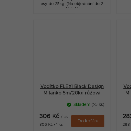
psy do 25kg. (Na objednání do 2
týdnů)
Vodítko FLEXI Black Design
Vod
M lanko 5m/20kg růžová
M 
Skladem
(>5 ks)
306 Kč
28
/ ks
Do košíku
Měrná
Měr
306 Kč / 1 ks
283 
cena:
cena