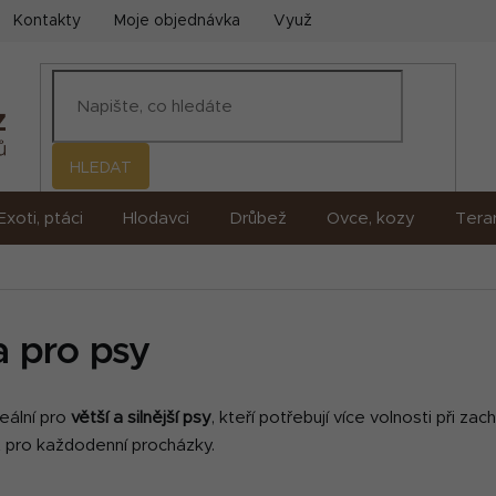
Kontakty
Moje objednávka
Využití umělé inteligence (AI)
HLEDAT
Exoti, ptáci
Hlodavci
Drůbež
Ovce, kozy
Terar
a pro psy
deální pro
větší a silnější psy
, kteří potřebují více volnosti při za
 pro každodenní procházky.