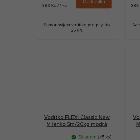
Do košíku
Měrná
Měr
393 Kč / 1 ks
393 
cena:
cena
Samonavíjecí vodítko pro psy do
Sam
25 kg.
Vodítko FLEXI Classic New
Vo
M lanko 5m/20kg modrá
M
Skladem
(>5 ks)