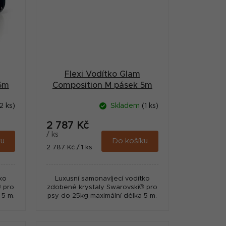
Flexi Vodítko Glam
5m
Composition M pásek 5m
Pearl White
2 ks)
Skladem
(1 ks)
2 787 Kč
/ ks
ku
Do košíku
Měrná
2 787 Kč / 1 ks
cena:
ko
Luxusní samonavíjecí vodítko
 pro
zdobené krystaly Swarovski® pro
 5 m.
psy do 25kg maximální délka 5 m.