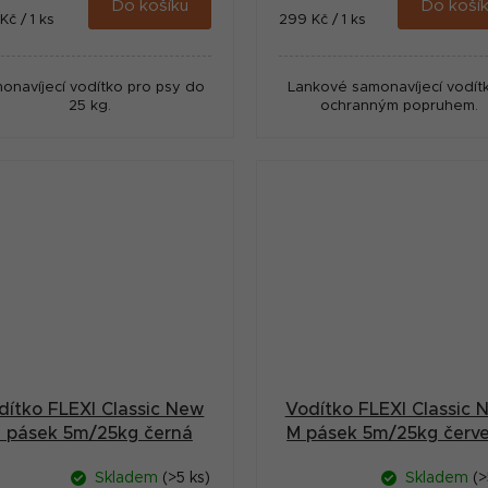
Do košíku
Do koší
ná
Měrná
Kč / 1 ks
299 Kč / 1 ks
:
cena:
onavíjecí vodítko pro psy do
Lankové samonavíjecí vodít
25 kg.
ochranným popruhem.
dítko FLEXI Classic New
Vodítko FLEXI Classic 
 pásek 5m/25kg černá
M pásek 5m/25kg červ
Skladem
(>5 ks)
Skladem
(>