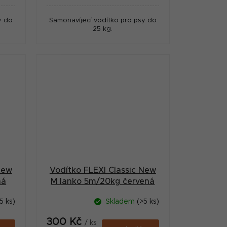
y do
Samonavíjecí vodítko pro psy do
25 kg.
New
Vodítko FLEXI Classic New
ná
M lanko 5m/20kg červená
5 ks)
Skladem
(>5 ks)
300 Kč
/ ks