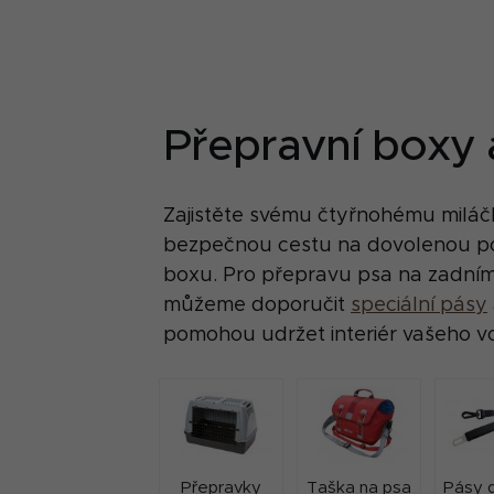
Přepravní boxy 
Zajistěte svému čtyřnohému miláč
bezpečnou cestu na dovolenou p
boxu. Pro přepravu psa na zadní
můžeme doporučit
speciální pásy
pomohou udržet interiér vašeho voz
Přepravky
Taška na psa
Pásy 