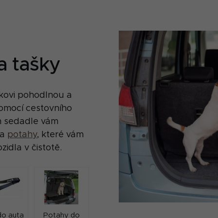
a tašky
kovi pohodlnou a
omocí cestovního
m sedadle vám
a
potahy
, které vám
idla v čistotě.
do auta
Potahy do