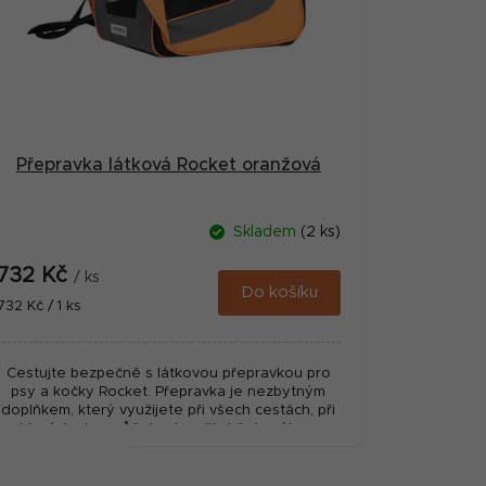
Přepravka látková Rocket oranžová
Skladem
(2 ks)
732 Kč
/ ks
Do košíku
Měrná
732 Kč / 1 ks
cena:
Cestujte bezpečně s látkovou přepravkou pro
psy a kočky Rocket. Přepravka je nezbytným
doplňkem, který využijete při všech cestách, při
kterých si nemůžete dovolit držet svého...