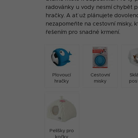
radovánky u vody nesmí chybět plo
hračky. A ať už plánujete dovoleno
nezapomeňte na cestovní misky, kt
řešením pro snadné krmení.
Plovoucí
Cestovní
Skl
hračky
misky
pos
Pelíšky pro
kočky