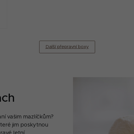
Další přepravní boxy
ách
vání vašim mazlíčkům?
teré jim poskytnou
ravé letní