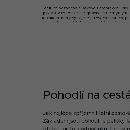
Cestujte bezpečně s látkovou přepravkou pro
psy a kočky Rocket. Přepravka je nezbytným
doplňkem, který využijete při všech cestách, při
kterých si nemůžete dovolit držet svého...
Pohodlí na cest
Jak nejlépe zpříjemnit letní cesto
Základem jsou pohodlné pelíšky, k
útulné místo k odpočinku. Pro ty p