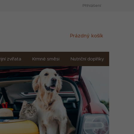
Přihlášení
Nákupní
Prázdný košík
košík
ijní zvířata
Krmné směsi
Nutriční doplňky
Sůl solné