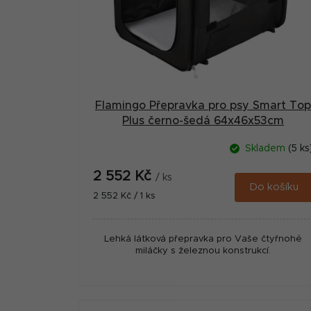
Flamingo Přepravka pro psy Smart To
Plus černo-šedá 64x46x53cm
Skladem
(5 ks
2 552 Kč
/ ks
Do košíku
Měrná
2 552 Kč / 1 ks
cena:
Lehká látková přepravka pro Vaše čtyřnohé
miláčky s železnou konstrukcí.