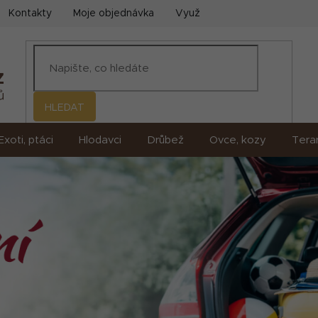
Kontakty
Moje objednávka
Využití umělé inteligence (AI)
HLEDAT
Exoti, ptáci
Hlodavci
Drůbež
Ovce, kozy
Terar