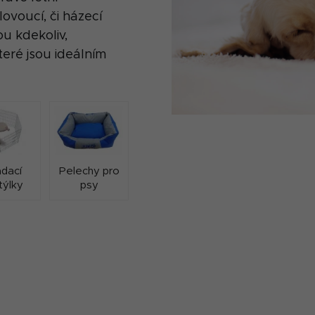
voucí, či házecí
u kdekoliv,
eré jsou ideálním
ádací
Pelechy pro
týlky
psy