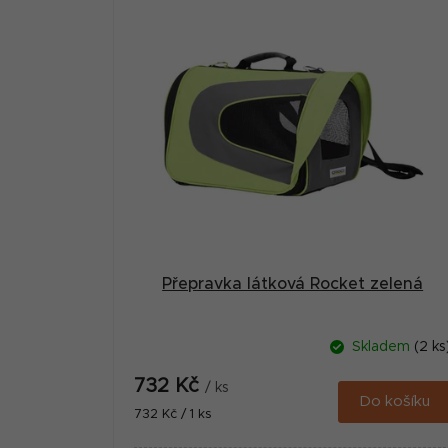
Přepravka látková Rocket zelená
Skladem
(2 ks
732 Kč
/ ks
Do košíku
Měrná
732 Kč / 1 ks
cena: