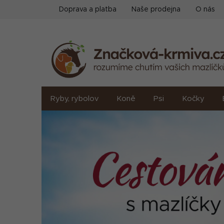
Přejít
Doprava a platba
Naše prodejna
O nás
na
obsah
Ryby, rybolov
Koně
Psi
Kočky