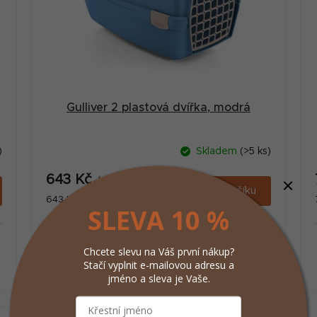
p
Gulliver 2 plastová dvířka, modrá
)
Skladem
(>5 ks)
643 Kč
/ ks
Do košíku
Měrná
643 Kč / 1 ks
SLEVA 10 %
cena:
Velice kvalitní plastová přepravka s plastovými
Chcete slevu na Váš první nákup?
dvířky. Vhodná pro použití v osobních
Stačí vyplnit e-mailovou adresu a
automobilech, vlacích, lodích, karavanech atd.
jméno a sleva je Vaše.