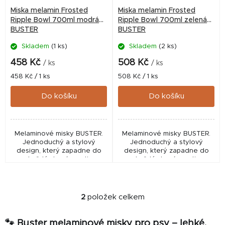
r
Miska melamin Frosted
Miska melamin Frosted
o
Ripple Bowl 700ml modrá
Ripple Bowl 700ml zelená
BUSTER
BUSTER
d
Skladem
(1 ks)
Skladem
(2 ks)
u
k
458 Kč
508 Kč
/ ks
/ ks
t
Měrná
Měrná
458 Kč / 1 ks
508 Kč / 1 ks
cena:
cena:
ů
Do košíku
Do košíku
Melaminové misky BUSTER.
Melaminové misky BUSTER.
Jednoduchý a stylový
Jednoduchý a stylový
design, který zapadne do
design, který zapadne do
každé domácnosti.
každé domácnosti.
2
položek celkem
O
v
🐾 Buster melaminové misky pro psy – lehké,
l