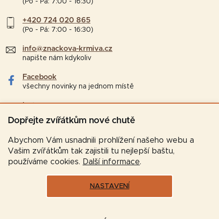
(Po - Pá: 7:00 - 16:30)
+420 724 020 865
(Po - Pá: 7:00 - 16:30)
info@znackova-krmiva.cz
napište nám kdykoliv
Facebook
všechny novinky na jednom místě
Instagram
tipy a zajímavosti pro chovatele
Dopřejte zvířátkům nové chutě
Abychom Vám usnadnili prohlížení našeho webu a
Vašim zvířátkům tak zajistili tu nejlepší baštu,
používáme cookies.
Další informace
.
NASTAVENÍ
Vytvořil Shoptet