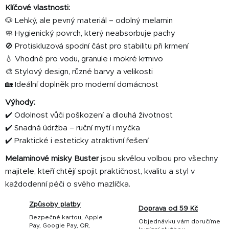
Klíčové vlastnosti:
🐶 Lehký, ale pevný materiál – odolný melamin
🧼 Hygienický povrch, který neabsorbuje pachy
🚫 Protiskluzová spodní část pro stabilitu při krmení
💧 Vhodné pro vodu, granule i mokré krmivo
🎨 Stylový design, různé barvy a velikosti
🏡 Ideální doplněk pro moderní domácnost
Výhody:
✔️ Odolnost vůči poškození a dlouhá životnost
✔️ Snadná údržba – ruční mytí i myčka
✔️ Praktické i esteticky atraktivní řešení
Melaminové misky Buster
jsou skvělou volbou pro všechny
majitele, kteří chtějí spojit praktičnost, kvalitu a styl v
každodenní péči o svého mazlíčka.
Způsoby platby
Doprava od 59 Kč
Bezpečné kartou, Apple
Objednávku vám doručíme
Pay, Google Pay, QR,