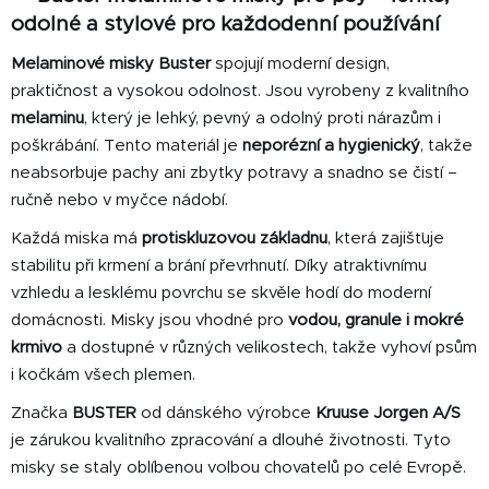
á
odolné a stylové pro každodenní používání
d
Melaminové misky Buster
spojují moderní design,
a
praktičnost a vysokou odolnost. Jsou vyrobeny z kvalitního
c
í
melaminu
, který je lehký, pevný a odolný proti nárazům i
p
poškrábání. Tento materiál je
neporézní a hygienický
, takže
r
neabsorbuje pachy ani zbytky potravy a snadno se čistí –
v
ručně nebo v myčce nádobí.
k
y
Každá miska má
protiskluzovou základnu
, která zajišťuje
v
stabilitu při krmení a brání převrhnutí. Díky atraktivnímu
ý
vzhledu a lesklému povrchu se skvěle hodí do moderní
p
domácnosti. Misky jsou vhodné pro
vodou, granule i mokré
i
krmivo
a dostupné v různých velikostech, takže vyhoví psům
s
i kočkám všech plemen.
u
Značka
BUSTER
od dánského výrobce
Kruuse Jorgen A/S
je zárukou kvalitního zpracování a dlouhé životnosti. Tyto
misky se staly oblíbenou volbou chovatelů po celé Evropě.