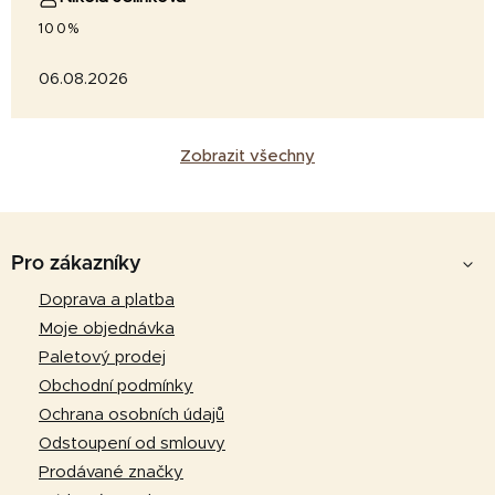
100%
06.08.2026
Zobrazit všechny
Z
á
Pro zákazníky
p
Doprava a platba
a
Moje objednávka
t
Paletový prodej
í
Obchodní podmínky
Ochrana osobních údajů
Odstoupení od smlouvy
Prodávané značky