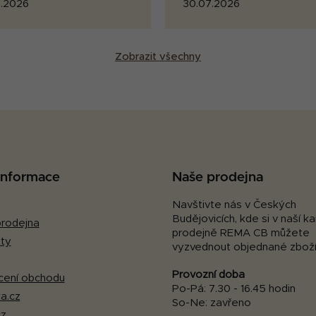
.2026
30.07.2026
Zobrazit všechny
 informace
Naše prodejna
Navštivte nás v Českých
Budějovicích, kde si v naší 
rodejna
prodejně REMA CB můžete
ty
vyzvednout objednané zboží
Provozní doba
ení obchodu
Po-Pá: 7.30 - 16.45 hodin
a.cz
So-Ne: zavřeno
cz