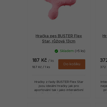
r
i
a
s
n
p
n
r
í
Hračka pes BUSTER Flex
Hr
o
p
Star, růžová 13cm
d
a
Skladem
(>5 ks)
u
n
187 Kč
37
k
/ ks
e
Do košíku
Měrná
Měr
187 Kč / 1 ks
372 
t
cena:
cena
l
ů
Hračky z řady BUSTER Flex Star
Inte
jsou ideální hračky jak pro
neje
aportování tak i jako interaktivní
pr
hračky, kdy zábavnou formou
V
pejska zaměstnají. Jsou to
Vho
plnitelné hračky, dovnitř je...