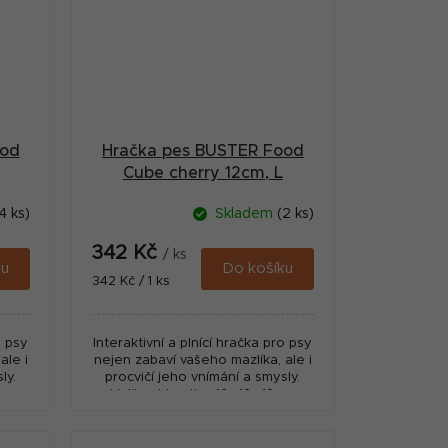
ood
Hračka pes BUSTER Food
Cube cherry 12cm, L
4 ks)
Skladem
(2 ks)
342 Kč
/ ks
ku
Do košíku
Měrná
342 Kč / 1 ks
cena:
o psy
Interaktivní a plnící hračka pro psy
ale i
nejen zabaví vašeho mazlíka, ale i
ly.
procvičí jeho vnímání a smysly.
m,
Velikost kostky: 12 x12 x12cm,
 nad
Vhodné pro psy s hmotností nad
10kg....