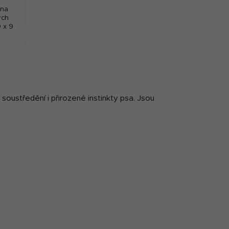
 na
ých
 x 9
.
soustředění i přirozené instinkty psa. Jsou