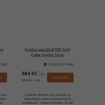
ni
Hračka pes BUSTER Soft
Cube modrá 12cm
(1 ks)
Skladem
(>5 ks)
584 Kč
/ ks
ku
Do košíku
Měrná
584 Kč / 1 ks
cena:
o psy
Zvláště vhodná pro použití na
ale i
dřevěných nebo laminátových
ly.
podlahách. Velikost kostky: 12 x12