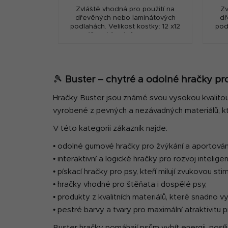
Zvláště vhodná pro použití na
Zv
dřevěných nebo laminátových
dř
podlahách. Velikost kostky: 12 x12
pod
x12cm, Vhodné pro psy s
hmotností nad 10kg.
🎾
Buster – chytré a odolné hračky p
Hračky Buster jsou známé svou vysokou kvalitou, 
vyrobené z pevných a nezávadných materiálů, kter
V této kategorii zákazník najde:
• odolné gumové hračky pro žvýkání a aportován
• interaktivní a logické hračky pro rozvoj intelige
• pískací hračky pro psy, kteří milují zvukovou stim
• hračky vhodné pro štěňata i dospělé psy,
• produkty z kvalitních materiálů, které snadno vydr
• pestré barvy a tvary pro maximální atraktivitu př
Buster hračky pomáhají psům vybít energii, posíli