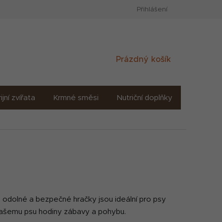
Přihlášení
Nákupní
Prázdný košík
košík
ijní zvířata
Krmné směsi
Nutriční doplňky
Sůl solné
 odolné a bezpečné hračky jsou ideální pro psy
u vašemu psu hodiny zábavy a pohybu.