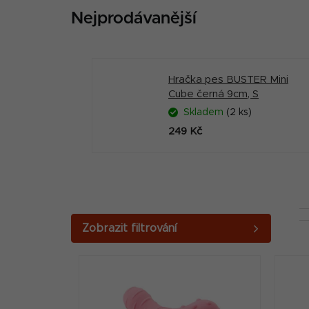
Nejprodávanější
Hračka pes BUSTER Mini
Cube černá 9cm, S
Skladem
(2 ks)
249 Kč
P
o
V
s
ý
t
p