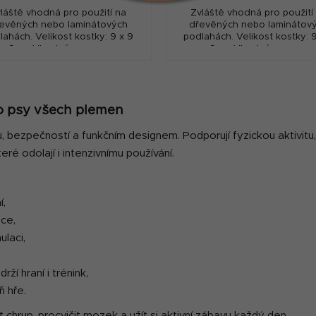
láště vhodná pro použití na
Zvláště vhodná pro použití
evěných nebo laminátových
dřevěných nebo laminátov
lahách. Velikost kostky: 9 x 9
podlahách. Velikost kostky: 9
x 9cm, Vhodné pro psy s
x 9cm, Vhodné pro psy s
hmotností méně než 10kg.
hmotností méně než 10kg
O
v
ro psy všech plemen
l
á
bezpečností a funkčním designem. Podporují fyzickou aktivitu, 
d
é odolají i intenzivnímu používání.
a
c
í
í,
p
nce,
r
ulaci,
v
k
y
ží hraní i trénink,
v
i hře.
ý
t chrup, procvičit mozek a užít si aktivní zábavu každý den.