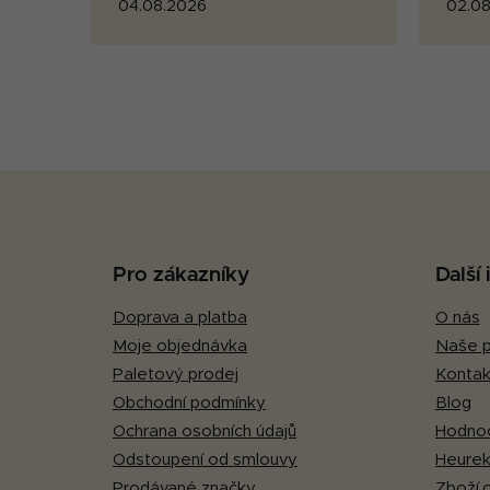
04.08.2026
02.08
Z
á
p
Pro zákazníky
Další
a
Doprava a platba
O nás
t
Moje objednávka
Naše p
í
Paletový prodej
Kontak
Obchodní podmínky
Blog
Ochrana osobních údajů
Hodnoc
Odstoupení od smlouvy
Heurek
Prodávané značky
Zboží.