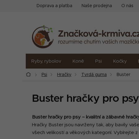
Přejít
Doprava a platba
Naše prodejna
O nás
na
obsah
Ryby, rybolov
Koně
Psi
Kočky
Domů
Psi
Hračky
Tvrdá guma
Buster
Buster hračky pro psy
Buster hračky pro psy – kvalitní a zábavné hrač
Hračky Buster jsou navrženy tak, aby bavily vaš
všech velikostí a věkových kategorií. Vybírejte 