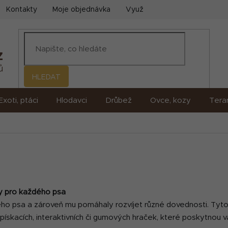
Kontakty
Moje objednávka
Využití umělé inteligence (AI)
HLEDAT
Exoti, ptáci
Hlodavci
Drůbež
Ovce, kozy
Terar
ky pro každého psa
eho psa a zároveň mu pomáhaly rozvíjet různé dovednosti. Tyto
z pískacích, interaktivních či gumových hraček, které poskytno