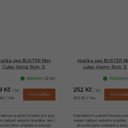
račka pes BUSTER Mini
Hračka pes BUSTER Mi
Cube černá 9cm, S
cube cherry 9cm, S
Skladem
(2 ks)
Skladem
9 Kč
252 Kč
/ ks
/ ks
Do košíku
Do koší
ná
Měrná
Kč / 1 ks
252 Kč / 1 ks
:
cena:
raktivní a plnící hračka pro psy
Interaktivní a plnící hračka pr
n zabaví vašeho mazlíka, ale i
nejen zabaví vašeho mazlíka, 
ocvičí jeho vnímání a smysly.
procvičí jeho vnímání a smys