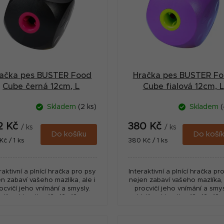
ačka pes BUSTER Food
Hračka pes BUSTER F
Cube černá 12cm, L
Cube fialová 12cm, L
Skladem
(2 ks)
Skladem
(
2 Kč
380 Kč
/ ks
/ ks
Do košíku
Do koší
ná
Měrná
Kč / 1 ks
380 Kč / 1 ks
:
cena:
raktivní a plnící hračka pro psy
Interaktivní a plnící hračka pr
n zabaví vašeho mazlíka, ale i
nejen zabaví vašeho mazlíka, 
ocvičí jeho vnímání a smysly.
procvičí jeho vnímání a smys
elikost kostky: 12 x12 x12cm,
Velikost kostky: 12 x12 x12c
dné pro psy s hmotností nad
Vhodné pro psy s hmotností
10kg....
10kg....