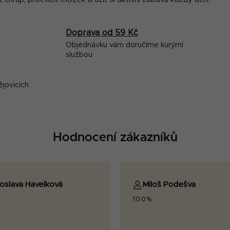
p
i
s
Doprava od 59 Kč
u
Objednávku vám doručíme kurýrní
službou
ějovicích
Hodnocení zákazníků
roslava Havelková
Miloš Podešva
100%