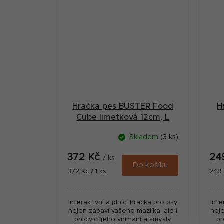
Hračka pes BUSTER Food
H
Cube limetková 12cm, L
Skladem
(3 ks)
372 Kč
24
/ ks
Do košíku
Měrná
Měr
372 Kč / 1 ks
249 
cena:
cena
Interaktivní a plnící hračka pro psy
Inte
nejen zabaví vašeho mazlíka, ale i
neje
procvičí jeho vnímání a smysly.
pr