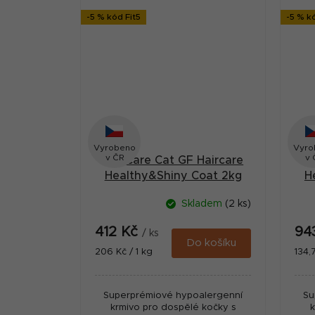
-5 % kód Fit5
-5 % k
Vyrobeno
Vyro
v ČR
v 
Brit Care Cat GF Haircare
Br
Healthy&Shiny Coat 2kg
H
Skladem
(2 ks)
412 Kč
94
/ ks
Do košíku
Měrná
Měr
206 Kč / 1 kg
134,7
cena:
cena
Superprémiové hypoalergenní
Su
krmivo pro dospělé kočky s
k