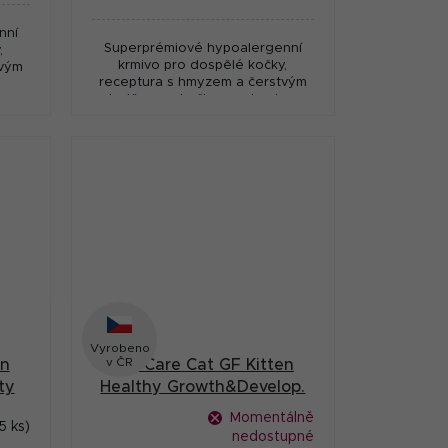
cena:
nní
Superprémiové hypoalergenní
,
krmivo pro dospělé kočky,
tvým
receptura s hmyzem a čerstvým
nou
sleděm pro kočky s potravinou
intolerancí
Vyrobeno
v ČR
en
Brit Care Cat GF Kitten
ty
Healthy Growth&Develop.
0,4kg
Momentálně
5 ks)
nedostupné