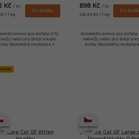
2 Kč
898 Kč
/ ks
/ ks
Do košíku
Do koší
ná
Měrná
Kč / 1 kg
128,29 Kč / 1 kg
:
cena:
pletní krmivo pro koťata (1-12
Kompletní krmivo pro koťata (
síců) nebo pro březí a kojící
měsíců) nebo pro březí a koj
očky. Bezobilná receptura s
kočky. Bezobilná receptura
sokým obsahem bílkovin a s
vysokým obsahem bílkovin 
biotiky pro šetrné zažívání a
probiotiky pro šetrné zažívá
silnou imunitu.
silnou imunitu.
ód Fit5
beno
Vyrobeno
ČR
v ČR
rit Care Cat GF Kitten
Brit Care Cat GF Large 