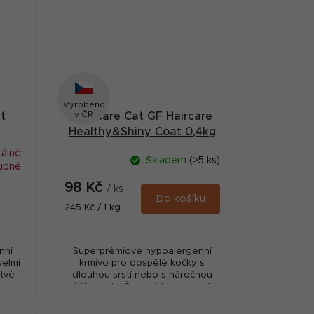
Vyrobeno
v ČR
t
Brit Care Cat GF Haircare
g
Healthy&Shiny Coat 0,4kg
álně
Skladem
(>5 ks)
upné
98 Kč
/ ks
Do košíku
Měrná
245 Kč / 1 kg
cena:
nní
Superprémiové hypoalergenní
velmi
krmivo pro dospělé kočky s
stvé
dlouhou srstí nebo s náročnou
péčí o srst - Čerstvý losos a kuře