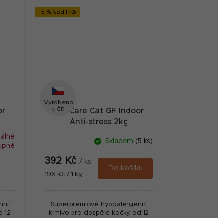
-5 % kód Fit5
Vyrobeno
v ČR
or
Brit Care Cat GF Indoor
Anti-stress 2kg
álně
Skladem
(5 ks)
upné
392 Kč
/ ks
Do košíku
Měrná
196 Kč / 1 kg
cena:
nní
Superprémiové hypoalergenní
d 12
krmivo pro dospělé kočky od 12