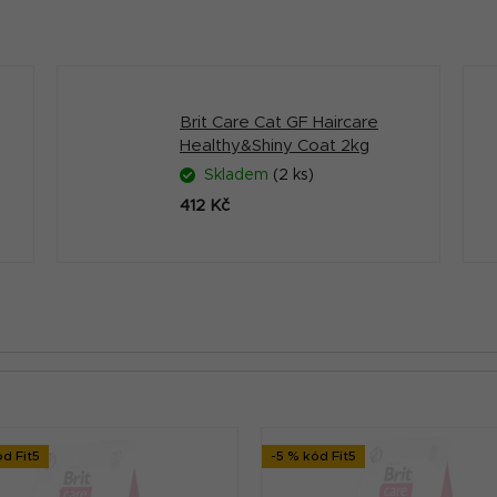
Brit Care Cat GF Haircare
Healthy&Shiny Coat 2kg
Skladem
(2 ks)
412 Kč
ód Fit5
-5 % kód Fit5