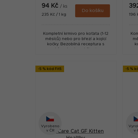
94 Kč
39
/ ks
Do košíku
Měrná
Měr
235 Kč / 1 kg
196 
cena:
cena
Kompletní krmivo pro koťata (1-12
Kom
měsíců) nebo pro březí a kojící
mě
kočky. Bezobilná receptura s
k
vysokým obsahem bílkovin a s
vy
probiotiky pro šetrné zažívání a
pro
silnou imunitu.
-5 % kód Fit5
-5 % k
Vyrobeno
Vyro
v ČR
v 
Brit Care Cat GF Kitten
B