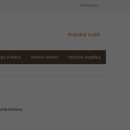
Přihlášení
Nákupní
Prázdný košík
košík
ijní zvířata
Krmné směsi
Nutriční doplňky
Sůl solné
suché krmivo