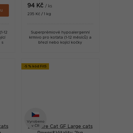
94 Kč
/ ks
ku
Měrná
235 Kč / 1 kg
cena:
1-12
Superprémiové hypoalergenní
ící
krmivo pro koťata (1-12 měsíců) a
 s
březí nebo kojící kočky
a s
ní a
-5 % kód Fit5
Vyrobeno
v ČR
cats
Brit Care Cat GF Large cats