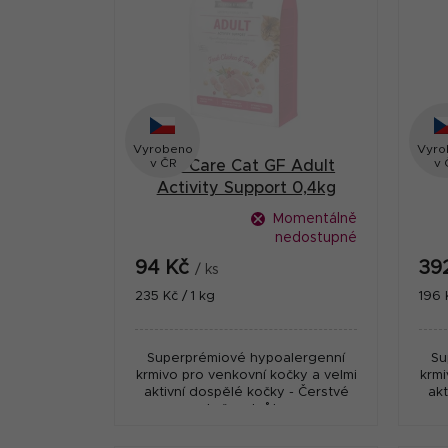
p
r
i
a
s
n
p
n
r
Vyrobeno
Vyro
í
v ČR
v 
Brit Care Cat GF Adult
o
p
Activity Support 0,4kg
d
a
Momentálně
u
nedostupné
n
94 Kč
39
k
/ ks
e
Měrná
Měr
235 Kč / 1 kg
196 
t
cena:
cena
l
ů
Superprémiové hypoalergenní
Su
krmivo pro venkovní kočky a velmi
krmi
aktivní dospělé kočky - Čerstvé
akt
kuře a krůta