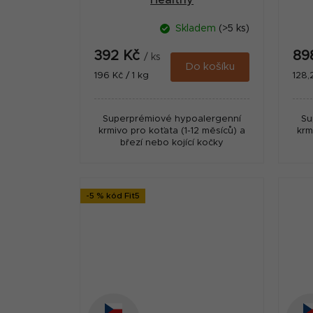
Healthy
Growth&Development 2kg
Gr
Skladem
(>5 ks)
392 Kč
89
/ ks
Do košíku
Měrná
Měr
196 Kč / 1 kg
128,
cena:
cena
Superprémiové hypoalergenní
Su
krmivo pro koťata (1-12 měsíců) a
krm
březí nebo kojící kočky
-5 % kód Fit5