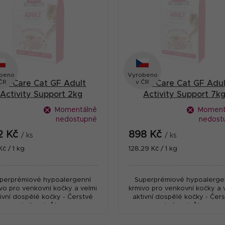
beno
Vyrobeno
ČR
v ČR
Brit Care Cat GF Adult
Brit Care Cat GF Adul
Activity Support 2kg
Activity Support 7k
Momentálně
Moment
nedostupné
nedost
2 Kč
898 Kč
/ ks
/ ks
ná
Měrná
Kč / 1 kg
128,29 Kč / 1 kg
:
cena:
perprémiové hypoalergenní
Superprémiové hypoalerge
vo pro venkovní kočky a velmi
krmivo pro venkovní kočky a 
ivní dospělé kočky - Čerstvé
aktivní dospělé kočky - Čer
kuře a krůta
kuře a krůta