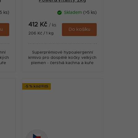
g
Power&Vitality 2kg
5 ks)
Skladem
(>5 ks)
412 Kč
/ ks
ku
Do košíku
Měrná
206 Kč / 1 kg
cena:
nní
Superprémiové hypoalergenní
lkých
krmivo pro dospělé kočky velkých
uře
plemen - čerstvá kachna a kuře
-5 % kód Fit5