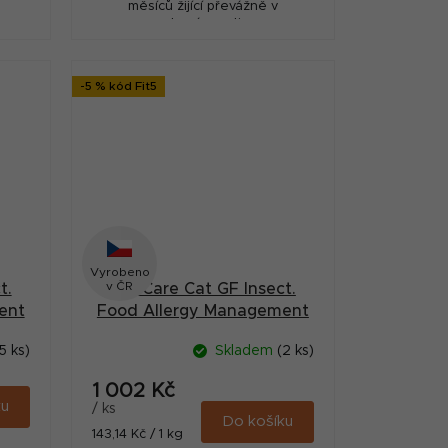
měsíců žijící převážně v
domácnosti
-5 % kód Fit5
Vyrobeno
v ČR
t.
Brit Care Cat GF Insect.
ent
Food Allergy Management
7kg
5 ks)
Skladem
(2 ks)
1 002 Kč
ku
/ ks
Do košíku
Měrná
143,14 Kč / 1 kg