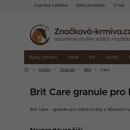
Přejít
Doprava a platba
Naše prodejna
O nás
na
obsah
Ryby, rybolov
Koně
Psi
Kočky
Domů
Kočky
Granule
Brit
Care
Brit Care granule pro
Brit Care – granule pro citlivé kočky s důrazem