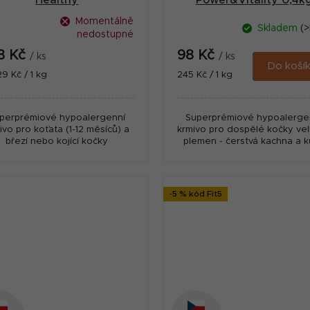
Healthy
Power&Vitality 0,4k
owth&Development 7kg
Momentálně
Skladem
(>
nedostupné
8 Kč
98 Kč
/ ks
/ ks
Do koší
ná
Měrná
29 Kč / 1 kg
245 Kč / 1 kg
:
cena:
perprémiové hypoalergenní
Superprémiové hypoalerge
ivo pro koťata (1-12 měsíců) a
krmivo pro dospělé kočky ve
březí nebo kojící kočky
plemen - čerstvá kachna a k
-5 % kód Fit5