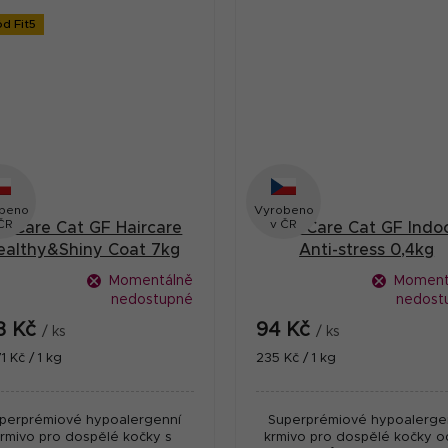
ód Fit5
beno
Vyrobeno
ČR
v ČR
it Care Cat GF Haircare
Brit Care Cat GF Indo
ealthy&Shiny Coat 7kg
Anti-stress 0,4kg
Momentálně
Moment
nedostupné
nedost
3 Kč
94 Kč
/ ks
/ ks
ná
Měrná
1 Kč / 1 kg
235 Kč / 1 kg
:
cena:
perprémiové hypoalergenní
Superprémiové hypoalerge
rmivo pro dospělé kočky s
krmivo pro dospělé kočky o