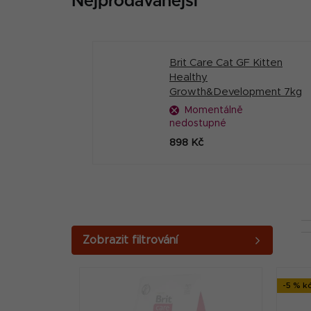
Nejprodávanější
Brit Care Cat GF Kitten
Healthy
Growth&Development 7kg
Momentálně
nedostupné
898 Kč
P
o
V
s
-5 % k
ý
t