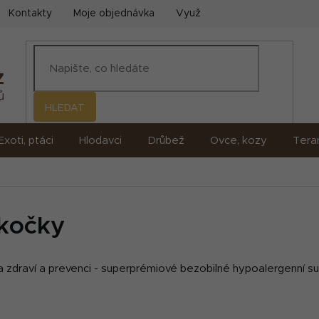
Kontakty
Moje objednávka
Využití umělé inteligence (AI)
HLEDAT
Exoti, ptáci
Hlodavci
Drůbež
Ovce, kozy
Terar
 kočky
 na zdraví a prevenci - superprémiové bezobilné hypoalergenní 