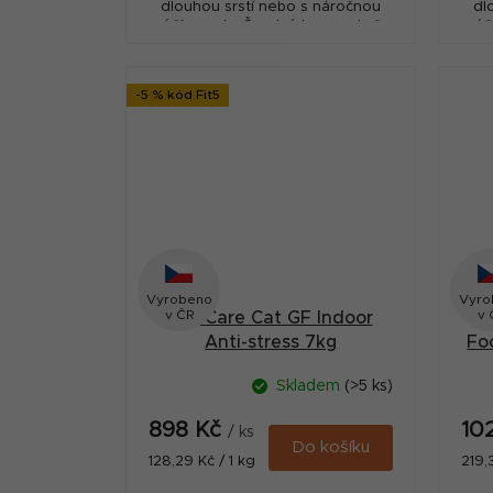
dlouhou srstí nebo s náročnou
dl
péčí o srst - Čerstvý losos a kuře
péč
-5 % kód Fit5
Vyrobeno
Vyro
v ČR
v 
Brit Care Cat GF Indoor
B
Anti-stress 7kg
Fo
Skladem
(>5 ks)
898 Kč
10
/ ks
Do košíku
Měrná
Měr
128,29 Kč / 1 kg
219,
cena:
cena