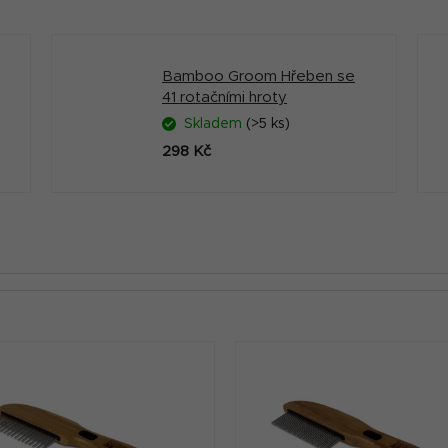
Bamboo Groom Hřeben se
41 rotačními hroty
Skladem
(>5 ks)
298 Kč