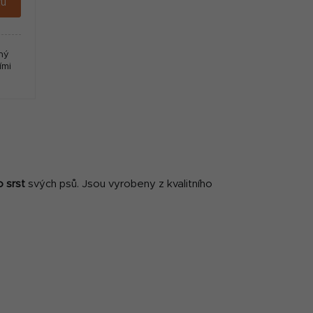
ku
ný
ími
o srst
svých psů. Jsou vyrobeny z kvalitního