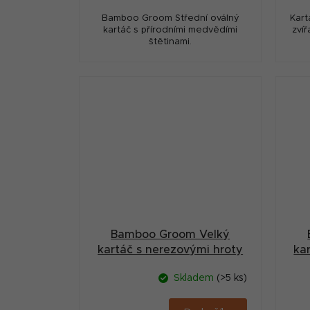
Bamboo Groom Střední oválný
Kart
kartáč s přírodními medvědími
zvíř
štětinami.
Bamboo Groom Velký
kartáč s nerezovými hroty
ka
Skladem
(>5 ks)