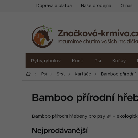
Přejít
Doprava a platba
Naše prodejna
O nás
na
obsah
Ryby, rybolov
Koně
Psi
Kočky
Domů
Psi
Srst
Kartáče
Bamboo přírodní
Bamboo přírodní hřeb
Bamboo přírodní hřebeny pro psy 🌿 – ekologick
Nejprodávanější