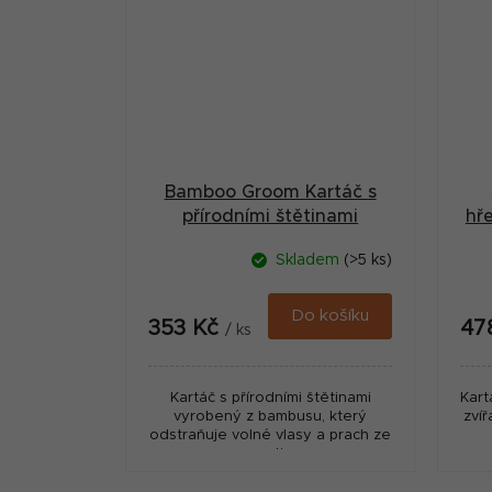
Bamboo Groom Kartáč s
přírodními štětinami
hř
Skladem
(>5 ks)
Do košíku
353 Kč
47
/ ks
Kartáč s přírodními štětinami
Kart
vyrobený z bambusu, který
zvíř
odstraňuje volné vlasy a prach ze
srsti.