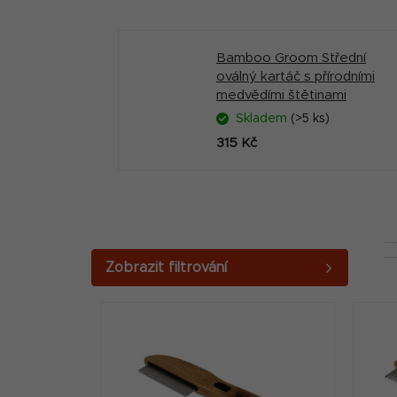
Bamboo Groom Střední
oválný kartáč s přírodními
medvědími štětinami
Skladem
(>5 ks)
315 Kč
P
o
V
s
ý
t
p
r
i