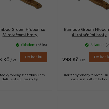
mboo Groom Hřeben se
Bamboo Groom Hřeben
31 rotačními hroty
41 rotačními hroty
Skladem
(>5 ks)
Skladem
(>
Do košíku
Do koší
8 Kč
298 Kč
/ ks
/ ks
rtáč vyrobený z bambusu pro
Kartáč vyrobený z bambusu
delší srst s 31 cm kolíky.
delší srst s 41 cm kolíky.