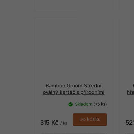
Bamboo Groom Střední
oválný kartáč s přírodními
hř
medvědími štětinami
Skladem
(>5 ks)
Do košíku
315 Kč
52
/ ks