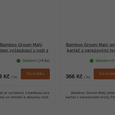
Bamboo Groom Malý
Bamboo Groom Malý je
eben vyčesávací s noži z
kartáč s nerezovými hr
nerezové oceli
Finišák
Skladem
(>5 ks)
Skladem
(>
Do košíku
Do koší
8 Kč
366 Kč
/ ks
/ ks
áč je vyrobený z bambusu pro
Bamboo Groom Malý jem
ata se střední a dlouhou srstí.
kartáč s nerezovými hroty, Fin