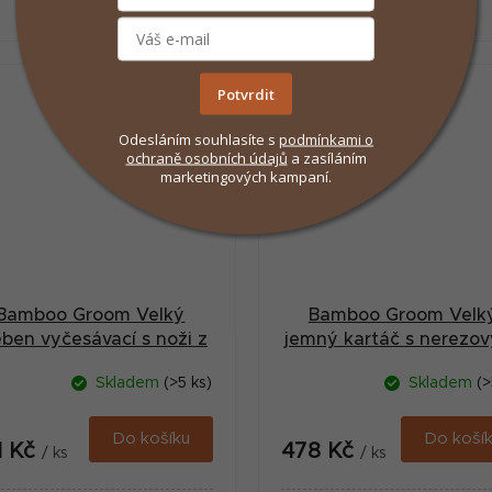
Potvrdit
Odesláním souhlasíte s
podmínkami
o
ochraně osobních údajů
a zasíláním
marketingových kampaní.
Bamboo Groom Velký
Bamboo Groom Velk
eben vyčesávací s noži z
jemný kartáč s nerezo
nerezové oceli
hroty, Finišák
Skladem
(>5 ks)
Skladem
(>
Do košíku
Do koší
1 Kč
478 Kč
/ ks
/ ks