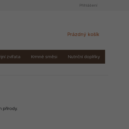
Přihlášení
Nákupní
Prázdný košík
košík
ijní zvířata
Krmné směsi
Nutriční doplňky
Sůl solné
 přírody.