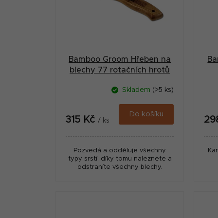
a
s
n
p
n
r
í
Bamboo Groom Hřeben na
Ba
o
p
blechy 77 rotačních hrotů
d
a
Skladem
(>5 ks)
u
n
k
Do košíku
e
315 Kč
29
/ ks
t
l
ů
Pozvedá a odděluje všechny
Ka
typy srstí, díky tomu naleznete a
odstraníte všechny blechy.