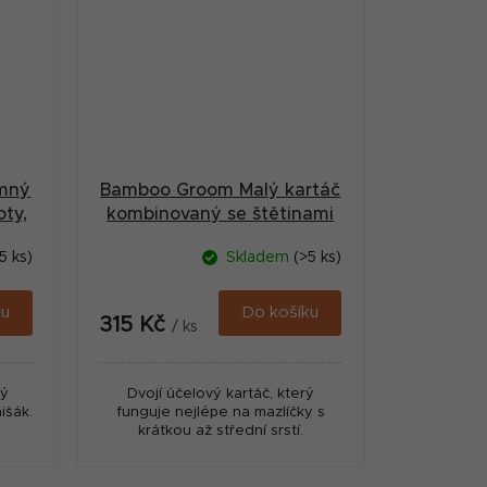
mný
Bamboo Groom Malý kartáč
oty,
kombinovaný se štětinami
a nerezovými hroty
5 ks)
Skladem
(>5 ks)
ku
Do košíku
315 Kč
/ ks
ný
Dvojí účelový kartáč, který
išák.
funguje nejlépe na mazlíčky s
krátkou až střední srstí.