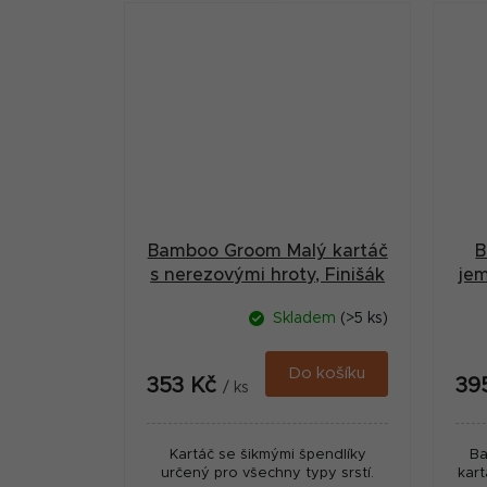
Bamboo Groom Malý kartáč
B
s nerezovými hroty, Finišák
je
Skladem
(>5 ks)
Do košíku
353 Kč
39
/ ks
Kartáč se šikmými špendlíky
Ba
určený pro všechny typy srstí.
kart