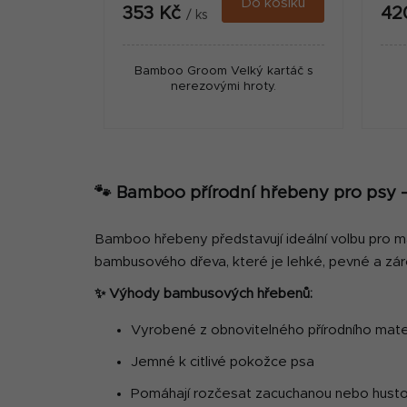
Do košíku
353 Kč
42
/ ks
Bamboo Groom Velký kartáč s
nerezovými hroty.
🐾 Bamboo přírodní hřebeny pro psy –
Bamboo hřebeny představují ideální volbu pro maj
bambusového dřeva, které je lehké, pevné a záro
✨ Výhody bambusových hřebenů:
Vyrobené z obnovitelného přírodního mate
Jemné k citlivé pokožce psa
Pomáhají rozčesat zacuchanou nebo hustou