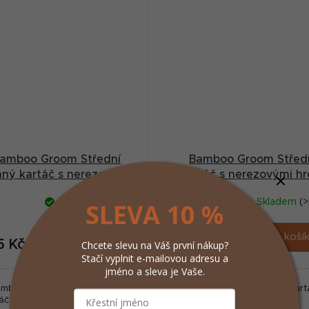
amboo Groom Střední
Bamboo Groom Střed
mný kartáč s nerezovými
kartáč s nerezovými hr
hroty, Finišák
Skladem
(>5 ks)
Skladem
(>
SLEVA 10 %
Do košíku
Do koší
5 Kč
315 Kč
Chcete slevu na Váš první nákup?
/ ks
/ ks
Stačí vyplnit e-mailovou adresu a
jméno a sleva je Vaše.
mboo Groom Střední jemný
Bamboo Groom Střední kart
áč s nerezovými hroty, Finišák
nerezovými hroty.