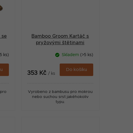
 se
Bamboo Groom Kartáč s
pryžovými štětinami
5 ks)
Skladem
(>5 ks)
ku
Do košíku
353 Kč
/ ks
 pro
Vyrobeno z bambusu pro mokrou
nebo suchou srst jakéhokoliv
typu.