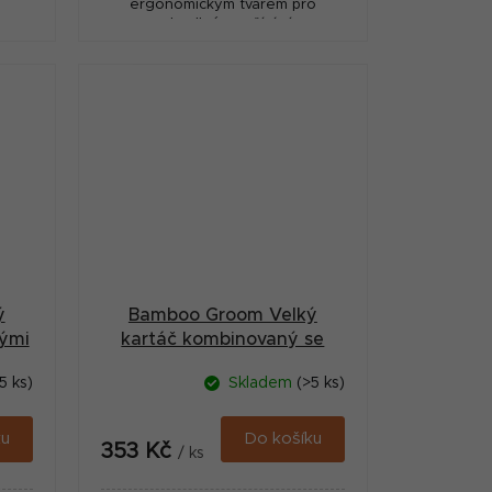
ergonomickým tvarem pro
pohodlné používání.
ý
Bamboo Groom Velký
vými
kartáč kombinovaný se
štětinami a nerezovými
5 ks)
Skladem
(>5 ks)
hroty
ku
Do košíku
353 Kč
/ ks