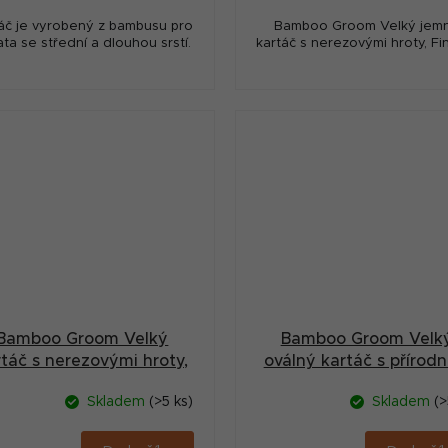
áč je vyrobený z bambusu pro
Bamboo Groom Velký jem
ata se střední a dlouhou srstí.
kartáč s nerezovými hroty, Fin
Bamboo Groom Velký
Bamboo Groom Velk
rtáč s nerezovými hroty,
oválný kartáč s přírodn
Finišák
medvědími štětinam
Skladem
(>5 ks)
Skladem
(>