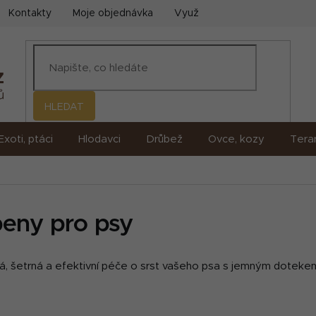
Kontakty
Moje objednávka
Využití umělé inteligence (AI)
HLEDAT
Exoti, ptáci
Hlodavci
Drůbež
Ovce, kozy
Terar
eny pro psy
á, šetrná a efektivní péče o srst vašeho psa s jemným dotekem