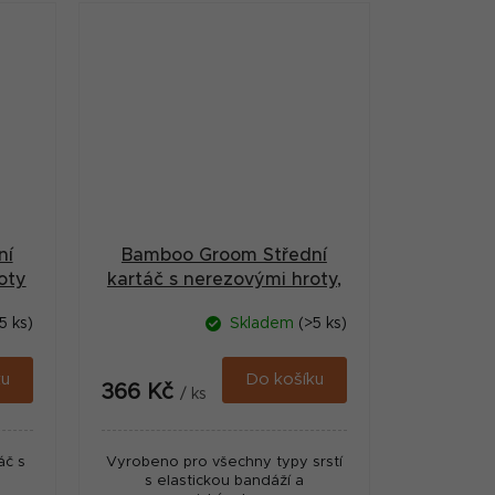
ní
Bamboo Groom Střední
oty
kartáč s nerezovými hroty,
Finišák
5 ks)
Skladem
(>5 ks)
ku
Do košíku
366 Kč
/ ks
áč s
Vyrobeno pro všechny typy srstí
s elastickou bandáží a