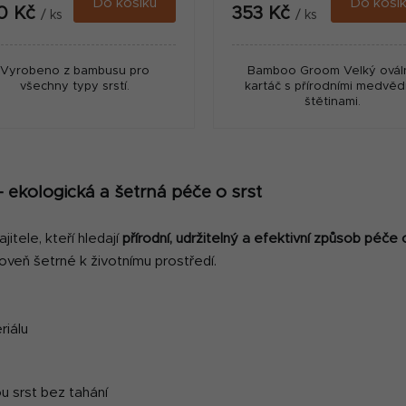
Do košíku
Do koší
0 Kč
353 Kč
/ ks
/ ks
Vyrobeno z bambusu pro
Bamboo Groom Velký ovál
všechny typy srstí.
kartáč s přírodními medvěd
štětinami.
O
v
 ekologická a šetrná péče o srst
l
á
itele, kteří hledají
přírodní, udržitelný a efektivní způsob péče 
d
a
veň šetrné k životnímu prostředí.
c
í
p
riálu
r
v
k
 srst bez tahání
y