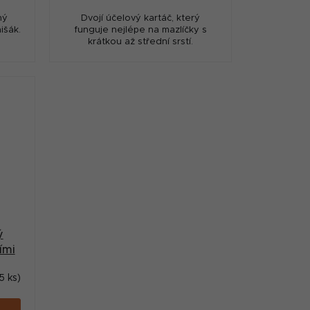
ný
Dvojí účelový kartáč, který
išák.
funguje nejlépe na mazlíčky s
krátkou až střední srstí.
ý
ími
i
5 ks)