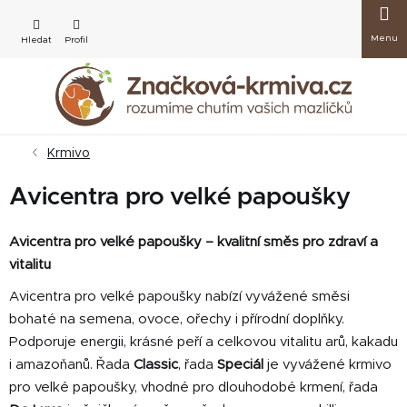
Přejít
Nákup
na
obsah
košík
Krmivo
Avicentra pro velké papoušky
Avicentra pro velké papoušky – kvalitní směs pro zdraví a
vitalitu
Avicentra pro velké papoušky nabízí vyvážené směsi
bohaté na semena, ovoce, ořechy i přírodní doplňky.
Podporuje energii, krásné peří a celkovou vitalitu arů, kakadu
i amazoňanů. Řada
Classic
, řada
Speciál
je v
yvážené krmivo
pro velké papoušky, vhodné pro dlouhodobé krmení, řada