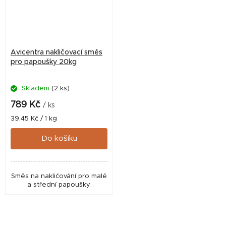
Avicentra nakličovací směs
pro papoušky 20kg
Skladem
(2 ks)
789 Kč
/ ks
Měrná
39,45 Kč / 1 kg
cena:
Do košíku
Směs na nakličování pro malé
a střední papoušky.