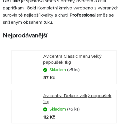
De Luxe
je špičková směs s ořechy, ovocem a chilli
papričkami.
Gold
Kompletní krmivo vyrobeno z vybraných
surovin té nejlepší kvality a chuti.
Professional
směs se
sníženým obsahem tuku.
Nejprodávanější
Avicentra Classic menu velký
papoušek 1kg
Skladem
(>5 ks)
57 Kč
Avicentra Deluxe velký papoušek
1kg
Skladem
(>5 ks)
112 Kč