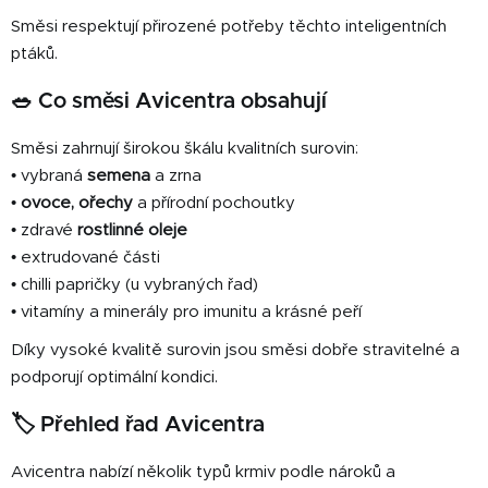
Směsi respektují přirozené potřeby těchto inteligentních
ptáků.
🥗 Co směsi Avicentra obsahují
Směsi zahrnují širokou škálu kvalitních surovin:
• vybraná
semena
a zrna
•
ovoce, ořechy
a přírodní pochoutky
• zdravé
rostlinné oleje
• extrudované části
• chilli papričky (u vybraných řad)
• vitamíny a minerály pro imunitu a krásné peří
Díky vysoké kvalitě surovin jsou směsi dobře stravitelné a
podporují optimální kondici.
🏷️ Přehled řad Avicentra
Avicentra nabízí několik typů krmiv podle nároků a