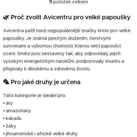
11
položek celkem
O
v
🌿 Proč zvolit Avicentru pro velké papoušky
l
á
Avicentra patří mezi nejpopulárnější značky krmiv pro velké
d
a
papoušky. Je známá pestrým složením, čerstvými
c
surovinami a výbornou chutností, kterou velcí papoušci
í
ocení. Směsi jsou sestaveny tak, aby odpovídaly jejich
p
vysokým energetickým nárokům, podporovaly imunitu a
r
přispívaly k dlouhému a zdravému životu.
v
k
🦜 Pro jaké druhy je určena
y
v
Tato kategorie je ideální pro:
ý
• ary
p
• amazoňany
i
• kakadu
s
u
• žaky
• jihoamerické i africké velké druhy