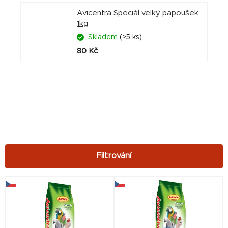
Avicentra Speciál velký papoušek
1kg
Skladem
(>5 ks)
80 Kč
V
ý
p
i