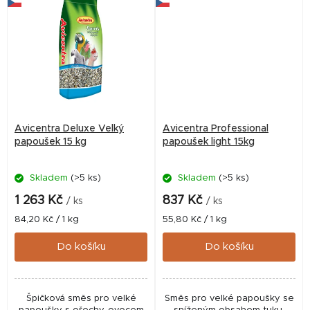
Avicentra Deluxe Velký
Avicentra Professional
papoušek 15 kg
papoušek light 15kg
Skladem
(>5 ks)
Skladem
(>5 ks)
1 263 Kč
837 Kč
/ ks
/ ks
Měrná
Měrná
84,20 Kč / 1 kg
55,80 Kč / 1 kg
cena:
cena:
Do košíku
Do košíku
Špičková směs pro velké
Směs pro velké papoušky se