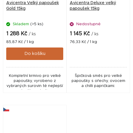
Avicentra Velký papoušek
Avicentra Deluxe velký
Gold 15kg
papoušek 15kg
Skladem
(>5 ks)
Nedostupné
1 288 Kč
1 145 Kč
/ ks
/ ks
Měrná
Měrná
85,87 Kč / 1 kg
76,33 Kč / 1 kg
cena:
cena:
Do košíku
Kompletní krmivo pro velké
Špičková směs pro velké
papoušky, vyrobeno z
papoušky s ořechy, ovocem
vybraných surovin té nejlepší
a chilli papričkami.
kvality a chuti.