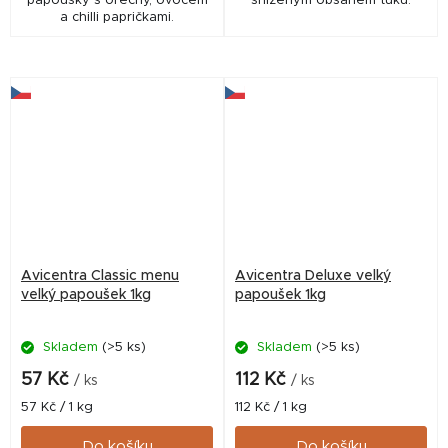
papoušky s ořechy, ovocem
sníženým obsahem tuku.
a chilli papričkami.
Avicentra Classic menu
Avicentra Deluxe velký
velký papoušek 1kg
papoušek 1kg
Skladem
(>5 ks)
Skladem
(>5 ks)
57 Kč
112 Kč
/ ks
/ ks
Měrná
Měrná
57 Kč / 1 kg
112 Kč / 1 kg
cena:
cena:
Do košíku
Do košíku