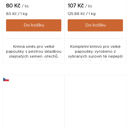
80 Kč
107 Kč
/ ks
/ ks
Měrná
Měrná
80 Kč / 1 kg
125,88 Kč / 1 kg
cena:
cena:
Do košíku
Do košíku
Krmná směs pro velké
Kompletní krmivo pro velké
papoušky s pestrou skladbou
papoušky, vyrobeno z
olejnatých semen, ořechů,
vybraných surovin té nejlepší
ovoce a obilovin.
kvality a chuti.