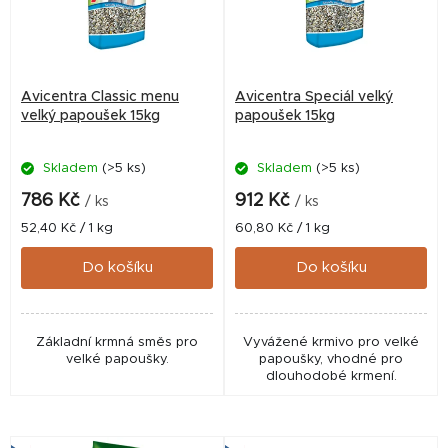
s
p
r
Avicentra Classic menu
Avicentra Speciál velký
o
velký papoušek 15kg
papoušek 15kg
d
Skladem
(>5 ks)
Skladem
(>5 ks)
u
k
786 Kč
912 Kč
/ ks
/ ks
t
Měrná
Měrná
52,40 Kč / 1 kg
60,80 Kč / 1 kg
cena:
cena:
ů
Do košíku
Do košíku
Základní krmná směs pro
Vyvážené krmivo pro velké
velké papoušky.
papoušky, vhodné pro
dlouhodobé krmení.