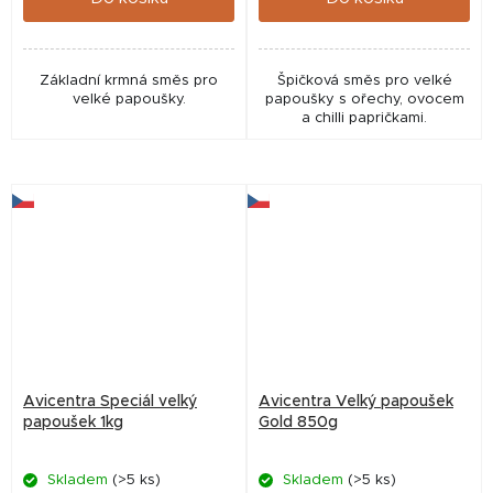
Základní krmná směs pro
Špičková směs pro velké
velké papoušky.
papoušky s ořechy, ovocem
a chilli papričkami.
Avicentra Speciál velký
Avicentra Velký papoušek
papoušek 1kg
Gold 850g
Skladem
(>5 ks)
Skladem
(>5 ks)