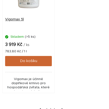
s
p
r
Vigomax 5l
o
d
Skladem
(>5 ks)
u
k
3 919 Kč
/ ks
t
Měrná
783,80 Kč / 1 l
cena:
ů
Do košíku
Vigomax je účinné
doplňkové krmivo pro
hospodářská zvířata, které
podporuje metabolismus,
funkci jater a celkovou
vitalitu. Pomáhá zvládat
stresové situace a období
zátěže,...