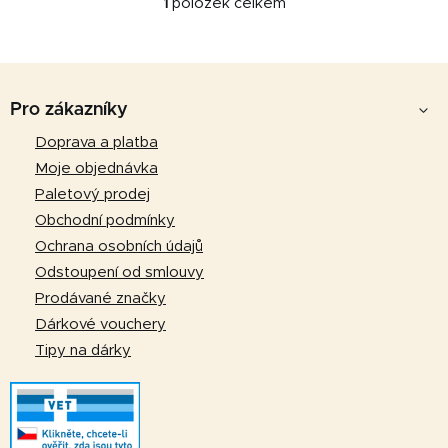
1
položek celkem
O
v
l
Z
á
d
á
Pro zákazníky
a
p
Doprava a platba
c
a
í
Moje objednávka
p
t
Paletový prodej
r
í
Obchodní podmínky
v
Ochrana osobních údajů
k
Odstoupení od smlouvy
y
v
Prodávané značky
ý
Dárkové vouchery
p
Tipy na dárky
i
s
u