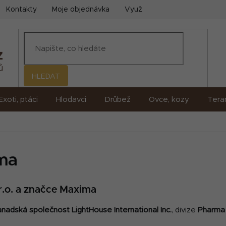
Kontakty
Moje objednávka
Využití umělé inteligence (AI)
HLEDAT
Exoti, ptáci
Hlodavci
Drůbež
Ovce, kozy
Terar
ima
.r.o. a značce Maxima
anadská společnost LightHouse International Inc.
, divize
Pharma 