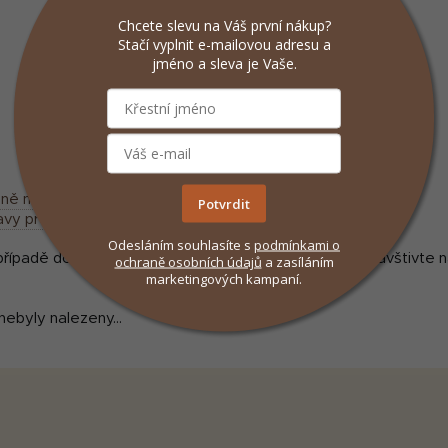
Chcete slevu na Váš první nákup?
Stačí vyplnit e-mailovou adresu a
jméno a sleva je Vaše.
oně najdete zde
Potvrdit
vy pro lidi
Odesláním souhlasíte s
podmínkami
o
 případě dotazů využijte náš kontaktní formulář nebo navštivte 
ochraně osobních údajů
a zasíláním
marketingových kampaní.
nebyly nalezeny...