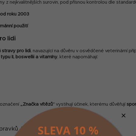
 z nejkvalitnějších surovin, pod přísnou kontrolou dle standar
 od roku 2003
mánní použití
o lidi
stravy pro lidi
, navazující na důvěru v osvědčené veterinární př
ypu II, boswellii a vitamíny
, které napomáhají:
označení
„Značka vítězů“
vystihují účinek, kterému důvěřují
spor
SLEVA 10 %
řípravků ALAVIS™ v ČR: