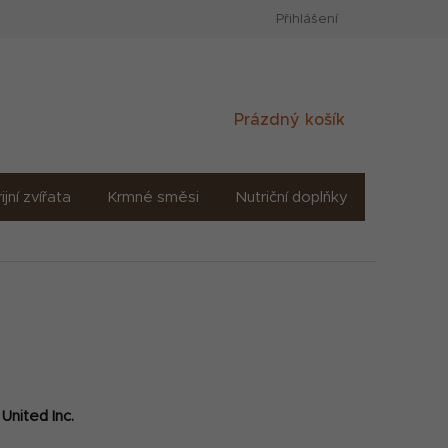
Přihlášení
Nákupní
Prázdný košík
košík
ijní zvířata
Krmné směsi
Nutriční doplňky
Sůl solné
United Inc.