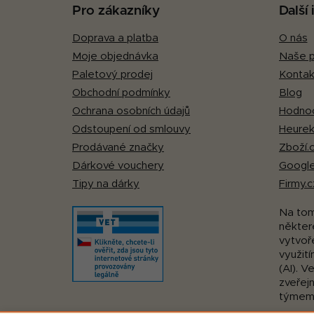
p
Pro zákazníky
Další
a
Doprava a platba
O nás
t
Moje objednávka
Naše p
í
Paletový prodej
Kontak
Obchodní podmínky
Blog
Ochrana osobních údajů
Hodnoc
Odstoupení od smlouvy
Heurek
Prodávané značky
Zboží.
Dárkové vouchery
Google
Tipy na dárky
Firmy.c
Na to
některé
vytvoř
využití
(AI). V
zveřej
týmem