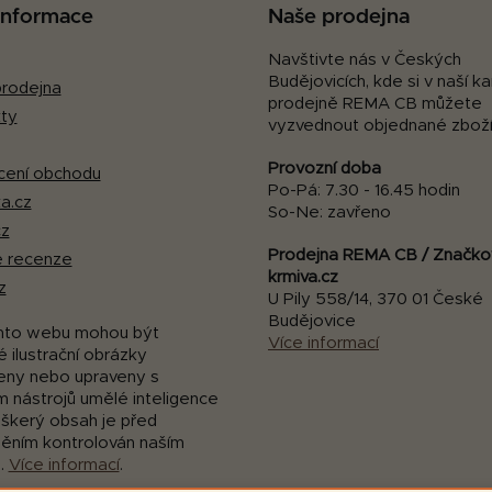
 informace
Naše prodejna
Navštivte nás v Českých
Budějovicích, kde si v naší 
rodejna
prodejně REMA CB můžete
ty
vyzvednout objednané zboží
Provozní doba
ení obchodu
Po-Pá: 7.30 - 16.45 hodin
a.cz
So-Ne: zavřeno
cz
Prodejna REMA CB / Značko
 recenze
krmiva.cz
z
U Pily 558/14, 370 01 České
Budějovice
mto webu mohou být
Více informací
 ilustrační obrázky
eny nebo upraveny s
m nástrojů umělé inteligence
eškerý obsah je před
něním kontrolován naším
.
Více informací
.