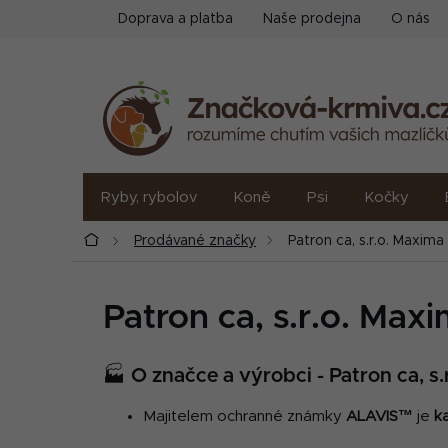
Přejít
Doprava a platba
Naše prodejna
O nás
na
obsah
Ryby, rybolov
Koně
Psi
Kočky
Domů
Prodávané značky
Patron ca, s.r.o. Maxima
Patron ca, s.r.o. Max
🏭 O značce a výrobci - Patron ca, s
Majitelem ochranné známky
ALAVIS™
je
k