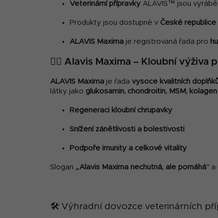
Veterinární přípravky
ALAVIS™ jsou vyráběny
Produkty jsou dostupné v
České republice
ALAVIS Maxima
je registrovaná řada pro
hu
🧍‍♂️
Alavis Maxima
– Kloubní výživa pr
ALAVIS Maxima
je řada
vysoce kvalitních doplňků 
látky jako
glukosamin, chondroitin, MSM, kolagen t
Regeneraci kloubní chrupavky
Snížení zánětlivosti a bolestivosti
Podpoře imunity a celkové vitality
Slogan
„Alavis Maxima nechutná, ale pomáhá“
a 
🛠️ Výhradní dovozce veterinárních p