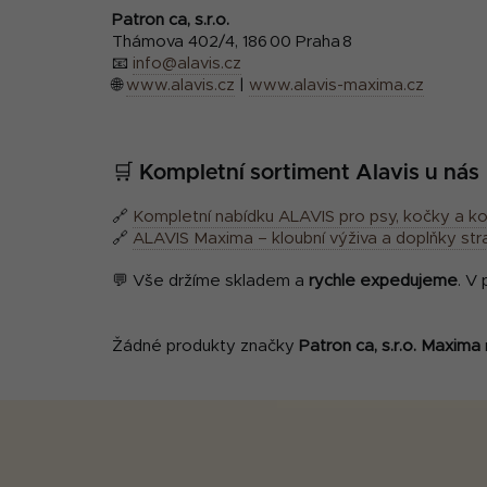
Patron ca, s.r.o.
Thámova 402/4, 186 00 Praha 8
📧
info@alavis.cz
🌐
www.alavis.cz
|
www.alavis-maxima.cz
🛒 Kompletní sortiment Alavis u nás
🔗
Kompletní nabídku ALAVIS pro psy, kočky a k
🔗
ALAVIS Maxima – kloubní výživa a doplňky stra
💬 Vše držíme skladem a
rychle expedujeme
. V
Žádné produkty značky
Patron ca, s.r.o. Maxima
Z
á